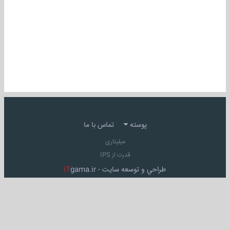
پوسته
تماس با ما
میلیتاری
قدرت از IPS
طراحي و توسعه سايت -
gama.ir
iT