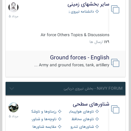
سایر بخشهای زمینی
9
مرداد
دانشنامه نیروی زمینی
1405
Air force Others Topics & Discussions
179
ارسال ها
Ground forces - English
Army and ground forces, tank, artillery ...
NAVY FORUM - بخش نیروی دریایی
شناورهای سطحی
2
مرداد
ناوهای هواپیمابر و بالگرد بر
رزمناوها و ناوشکن‌ها
1405
ناوهای محافظ
ناوچه‌ها و شناورهای گشتی
شناورهای تندرو
مقایسه شناورها