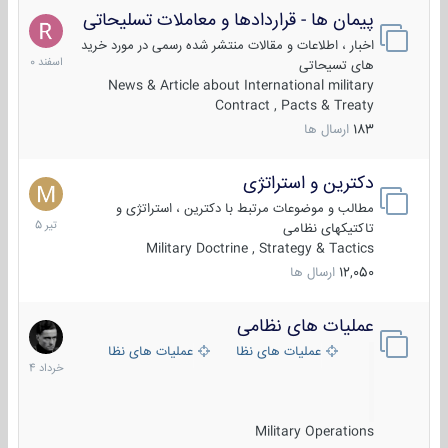
پیمان ها - قراردادها و معاملات تسلیحاتی
7
اسفند
اخبار ، اطلاعات و مقالات منتشر شده رسمی در مورد خرید
1400
های تسیحاتی
News & Article about International military
Contract , Pacts & Treaty
183
ارسال ها
دکترین و استراتژی
27
تیر
مطالب و موضوعات مرتبط با دکترین ، استراتژی و
1405
تاکتیکهای نظامی
Military Doctrine , Strategy & Tactics
12,050
ارسال ها
عملیات های نظامی
5
خرداد
عملیات های نظامی ایران
عملیات های نظامی خارجی
1404
Military Operations