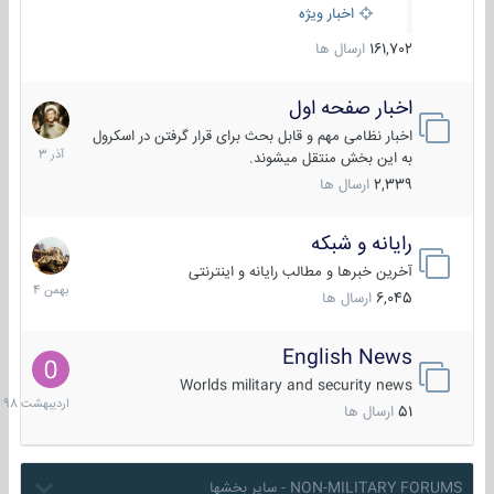
اخبار ویژه
161,702
ارسال ها
اخبار صفحه اول
7
آذر
اخبار نظامی مهم و قابل بحث برای قرار گرفتن در اسکرول
1403
به این بخش منتقل میشوند.
2,339
ارسال ها
رایانه و شبکه
30
بهمن
آخرین خبرها و مطالب رایانه و اینترنتی
1404
6,045
ارسال ها
English News
10
اردیبهش
Worlds military and security news
1398
51
ارسال ها
NON-MILITARY FORUMS - سایر بخشها