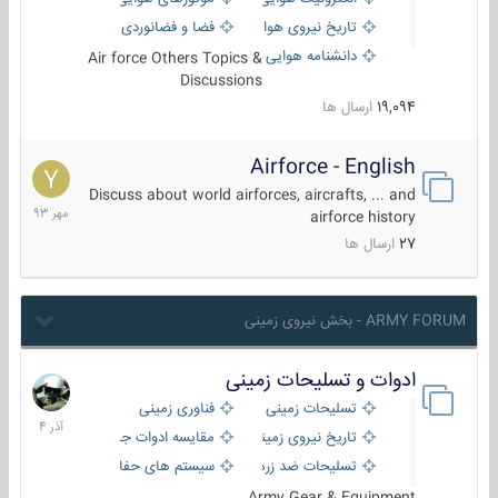
تاریخ نیروی هوایی
فضا و فضانوردی
دانشنامه هوایی
Air force Others Topics &
Discussions
19,094
ارسال ها
Airforce - English
15
مهر
Discuss about world airforces, aircrafts, ... and
1393
airforce history
27
ارسال ها
ARMY FORUM - بخش نیروی زمینی
ادوات و تسلیحات زمینی
21
آذر
تسلیحات زمینی
فناوری زمینی
1404
تاریخ نیروی زمینی
مقایسه ادوات جنگی
تسلیحات ضد زره
سیستم های حفاظت فعال
Army Gear & Equipment