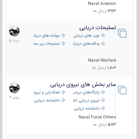
Naval Aviation
373
ارسال ها
تسلیحات دریایی
2
مرداد
توپ های دریایی
موشک‌های دریایی
1405
پدافندهای دریاپایه
تسلیحات زیر سطحی
Naval Warfare
1,802
ارسال ها
سایر بخش های نیروی دریایی
22
بهمن
پایگاه‌های دریایی
تفنگداران و نیروهای ویژه‌ی دریایی
1404
نیروی دریایی کشورهای مختلف
دانشنامه دریایی
دانشنامه دریایی کپی
Naval Force Others
583
ارسال ها