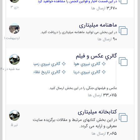
دی
در این قسمت اخبار و قوانین انجمن را مشاهده خواهید کرد
1403
3,670
ارسال ها
ماهنامه میلیتاری
30
اردیبهش
در این بخش می توانید ماهنامه میلیتاری را دریافت کنید.
1401
90
ارسال ها
گالري عكس و فيلم
سه
شنبه
گالري نيروي هوايي
گالري نيروي زميني
در
گالري نيروي دريايي
گالري تاریخ نظامی
15:40
عکس و فیلمهای جنگی را در این بخش ارسال کنید.
33,075
ارسال ها
کتابخانه میلیتاری
16
تیر
در این بخش کتابهای مرتبط و مقالات برگزیده سایت
1405
معرفی و ارایه می گردد.
2,065
ارسال ها