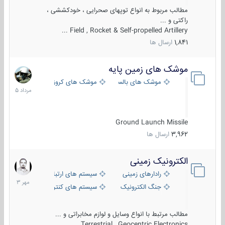
مطالب مربوط به انواع توپهای صحرایی ، خودکششی ،
راکتی و ...
Field , Rocket & Self-propelled Artillery ...
1,841
ارسال ها
موشک های زمین پایه
2
مرداد
موشک های بالستیک
موشک های کروز
1405
Ground Launch Missile
3,962
ارسال ها
الکترونیک زمینی
1
مهر
رادارهای زمینی
سیستم های ارتباطی و جمع آوری اطلاع
1403
جنگ الکترونیک
سیستم های کنترل آتش و تجهیزات الکتر
مطالب مرتبط با انواع وسایل و لوازم مخابراتی و ...
Terrestrial , Geocentric Electronics