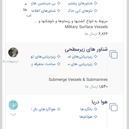
شناورهای پشتیبانی
بی سرنشین های دریایی
م
طا
ناوهای آبی خاکی و نیروبر
شناورهای اطلاعاتی و جاسوسی
لب
مربوط به انواع کشتیها و رزمناوها و ناوشکنها و ...
Military Surface Vessels
6,826
ارسال ها
شناور های زیرسطحی
31
اردیبهش
زیردریایی‌های استراتژیک
زیردریایی‌های تهاجمی
1405
زیردریایی های سبک
مباحث متفرقه زیرسطحی
Submerge Vessels & Submarines
1,540
ارسال ها
هوا دریا
12
دی
بالگردها
هواگردهای بال ثابت
1401
هواناوها