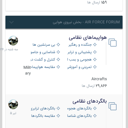
159
ارسال ها
AIR FORCE FORUM - بخش نیروی هوایی
هواپیماهای نظامی
سه
شنبه
جنگنده و رهگیر
بی سرنشین ها
در
پشتیبانی و ترابری
شناسایی و جاسوسی
18:26
هجومی و بمب افکن
کنترل و گشت دریایی
تمرینی و آموزشی
مقایسه هواپیماها
Milit
ary
Aircrafts
29,866
ارسال ها
بالگردهای نظامی
22
تیر
بالگردهای هجومی
بالگردهای ترابری
1405
بالگردهای شناسایی
مقایسه بالگردها