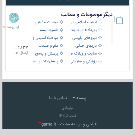
دیگر موضوعات و مطالب
8
اردیبهش
انقلاب اسلامی ایران
مباحث مذهبی
1405
رویدادهای تاریخی و مذهبی
ناسیونالیسم
نیروهای پلیسی
مباحث امنیتی و اطلاعاتی
بازیهای جنگی
علم و صنعت
24,637
ارسال ها
سایت و وبلاگ ها
پرسش و پاسخ
پزشکی و سلامتی
پیشنهادات و انتقادات
پوسته
تماس با ما
میلیتاری
قدرت از IPS
طراحي و توسعه سايت -
gama.ir
iT