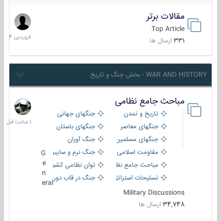
مقالات برتر
29
فروردین
Top Article
1404
331
ارسال ها
WAR AND HISTORY - بخش جنگ و تاریخ
مباحث جامع نظامی
1
ساعت
تاریخ و تمدن
جنگهای جهانی
قبل
جنگهای معاصر
جنگهای باستان
جنگهای مسلمین
جنگ آوران
مقاومت اسلامی
جنگ نرم و سایبری
G
e
مباحث جامع نظامی
توان نظامی کشورها
n
تسلیحات استراتژیک
جنگ در قاب دوربین
eral
Military Discussions
34,748
ارسال ها