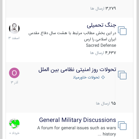
3,279
ارسال ها
جنگ تحمیلی
20
اسفند
در این بخش مطالب مرتبط با هشت سال دفاع مقدس
1403
ایران اسلامی را ارس
Sacred Defense
4,637
ارسال ها
تحولات روز امنیتی نظامی بین الملل
21
آذر
تحولات خاورمیانه
1403
95
ارسال ها
General Military Discussions
10
خرداد
A forum for general issues such as wars
1400
history ...