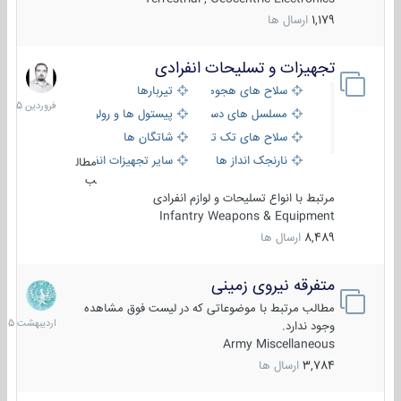
1,179
ارسال ها
تجهیزات و تسلیحات انفرادی
17
فروردین
سلاح های هجومی
تیربارها
1405
مسلسل های دستی
پیستول ها و رولورها
سلاح های تک تیر اندازی
شاتگان ها
نارنجک انداز ها
سایر تجهیزات انفرادی
مطال
ب
مرتبط با انواع تسلیحات و لوازم انفرادی
Infantry Weapons & Equipment
8,489
ارسال ها
متفرقه نیروی زمینی
27
اردیبهش
مطالب مرتبط با موضوعاتی که در لیست فوق مشاهده
1405
وجود ندارد.
Army Miscellaneous
3,784
ارسال ها