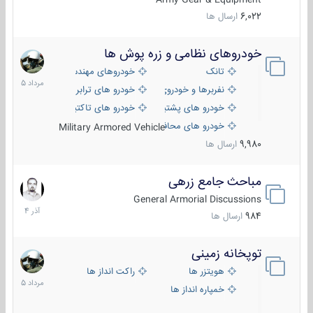
6,022
ارسال ها
خودروهای نظامی و زره پوش ها
2
مرداد
تانک
خودروهای مهندسی
1405
نفربرها و خودروی های رزمی پیاده نظام
خودرو های ترابری نظامی
خودرو های پشتیبانی آتش ، شناسایی و ضد تانک
خودرو های تاکتیکی نظامی
خودرو های محافظت شده
Military Armored Vehicle
9,980
ارسال ها
مباحث جامع زرهی
7
آذر
General Armorial Discussions
1404
984
ارسال ها
توپخانه زمینی
9
مرداد
هویتزر ها
راکت انداز ها
1405
خمپاره انداز ها