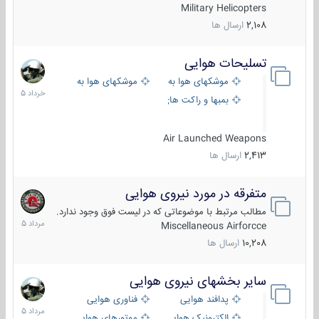
Military Helicopters
2,108
ارسال ها
تسلیحات هوایی
30
خرداد
موشکهای هوا به هوا
موشکهای هوا به سطح
1405
بمبها و راکت های هوایی
Air Launched Weapons
2,413
ارسال ها
متفرقه در مورد نیروی هوایی
7
مرداد
مطالب مرتبط با موضوعاتی که در لیست فوق وجود ندارد.
1405
Miscellaneous Airforcce
10,208
ارسال ها
سایر بخشهای نیروی هوایی
2
مرداد
پدافند هوایی
فناوری هوایی
1405
الکترونیک هوایی
موتورهای هوایی