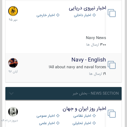
اخبار نیروی دریایی
27
مهر
اخبار داخلی
اخبار خارجی
1395
Navy News
300
ارسال ها
Navy - English
22
آبان
All about navy and naval forces!
1392
19
ارسال ها
NEWS SECTION - بخش خبر
اخبار روز ایران و جهان
دیروز
در
اخبار نظامی
اخبار عمومی
06:01
اخبار تحلیلی
اخبار علمی