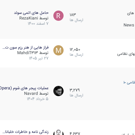
حامل های اتمی سوئد
 های
183
توسط
RezaKiani
ارسال ها
7 اسفند 1400
News &
فراز هایی از هنر رزم سون ت…
12,050
توسط
MahdiT313
کهای نظامی
ارسال ها
27 تیر 1405
ظامی خارجی
عملیات پیجر های شوم (Opera…
3,279
توسط
Navard
ارسال ها
5 خرداد 1404
زندگی نامه و خاطرات خلبانا…
4,637