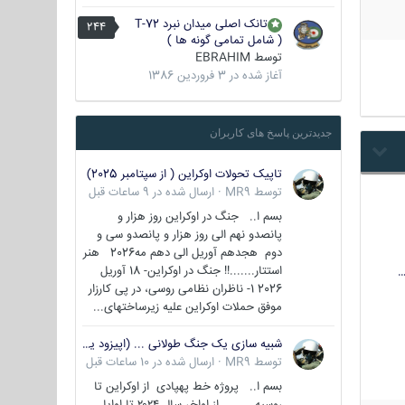
تانک اصلی میدان نبرد T-72
244
( شامل تمامی گونه ها )
توسط
EBRAHIM
آغاز شده در
3 فروردین 1386
جدیدترین پاسخ های کاربران
تاپیک تحولات اوکراین ( از سپتامبر 2025)
توسط
MR9
·
ارسال شده در
9 ساعات قبل
بسم ا.. جنگ در اوکراین روز هزار و
پانصدو نهم الی روز هزار و پانصدو سی و
دوم هجدهم آوریل الی دهم مه2026 هنر
استتار.......!! جنگ در اوکراین- 18 آوریل
…
2026 1- ناظران نظامی روسی، در پی کارزار
موفق حملات اوکراین علیه زیرساختهای...
شبیه سازی یک جنگ طولانی ... (اپیزود یکم : اوکراین )
توسط
MR9
·
ارسال شده در
10 ساعات قبل
بسم ا.. پروژه خط پهپادی از اوکراین تا
روسیه از اواخر سال ۲۰۲۴ تا اوایل