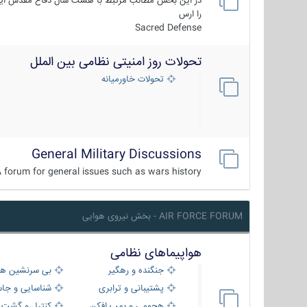
در این بخش مطالب مرتبط با هشت سال دفاع مقدس ایر
را ارس
Sacred Defense
تحولات روز امنیتی نظامی بین الملل
تحولات خاورمیانه
General Military Discussions
 forum for general issues such as wars history ...
AIR FORCE FORUM - بخش نیروی هوایی
هواپیماهای نظامی
جنگنده و رهگیر
بی سرنشین ها
پشتیبانی و ترابری
شناسایی و جا
هجومی و بمب افکن
کنترل و گشت د