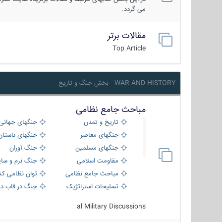
می گردد.
مقالات برتر
Top Article
WAR AND HISTORY - بخش جنگ و تاریخ
مباحث جامع نظامی
تاریخ و تمدن
جنگهای جهانی
جنگهای معاصر
جنگهای باستان
جنگهای مسلمین
جنگ آوران
مقاومت اسلامی
جنگ نرم و سای
مباحث جامع نظامی
توان نظامی کش
تسلیحات استراتژیک
جنگ در قاب دو
al Military Discussions