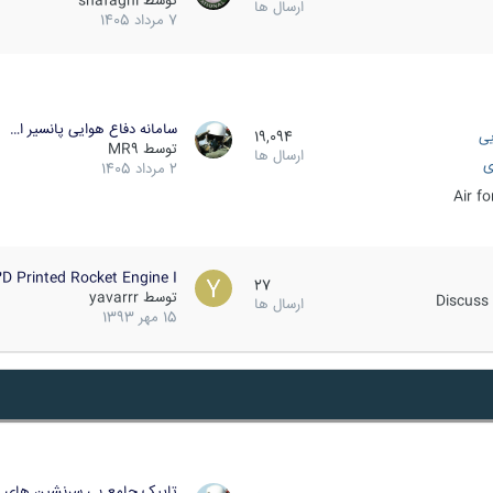
توسط
shafaghi
ارسال ها
7 مرداد 1405
سامانه دفاع هوایی پانسیر ا…
یی
19,094
توسط
MR9
ارسال ها
ی
2 مرداد 1405
Air f
D Printed Rocket Engine I…
27
توسط
yavarrr
Discuss 
ارسال ها
15 مهر 1393
تاپیک جامع بی سرنشین های ز