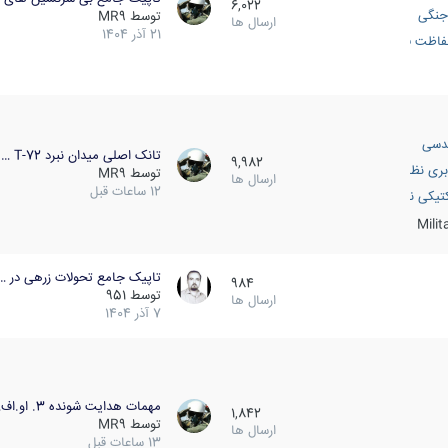
6,022
جنگی
توسط
MR9
ارسال ها
21 آذر 1404
اظت فعال
دسی
تانک اصلی میدان نبرد T-72 …
9,982
بری نظامی
توسط
MR9
ارسال ها
12 ساعات قبل
انک
تیکی نظامی
Mili
تاپیک جامع تحولات زرهی در …
984
توسط
951
ارسال ها
7 آذر 1404
مهمات هدایت شونده 3. او.اف…
1,842
توسط
MR9
ارسال ها
13 ساعات قبل