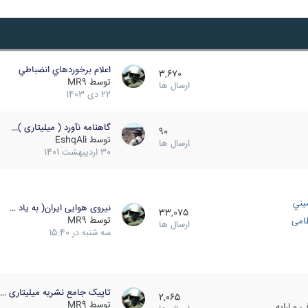
اعلام برخوردهاي انضباطي
3,670
توسط
MR9
ارسال ها
22 دی 1403
گاهنامه نآورد ( میلیتاری )…
90
توسط
EshqAli
ارسال ها
30 اردیبهشت 1401
يني
نیروی هوایی ایران( به یاد …
33,075
توسط
MR9
ظامی
ارسال ها
سه شنبه در 15:40
تاپیک جامع نشریه میلیتاری …
2,065
توسط
MR9
 و ارایه