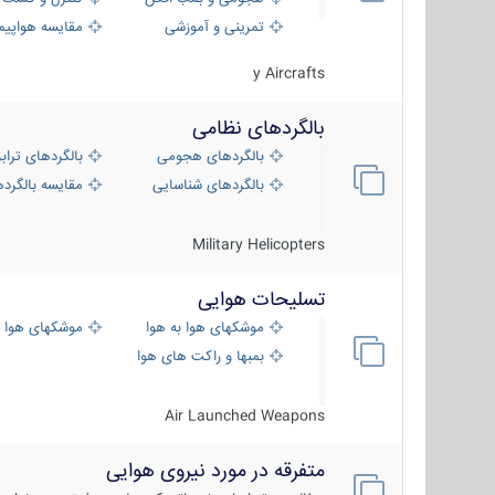
تمرینی و آموزشی
مقایسه هواپیم
y Aircrafts
بالگردهای نظامی
بالگردهای هجومی
بالگردهای تراب
بالگردهای شناسایی
مقایسه بالگرده
Military Helicopters
تسلیحات هوایی
موشکهای هوا به هوا
موشکهای هوا 
بمبها و راکت های هوایی
Air Launched Weapons
متفرقه در مورد نیروی هوایی