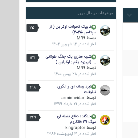
موضوعات در حال مرور
تاپیک تحولات اوکراین ( از
35
سپتامبر 2025)
توسط
MR9
آغاز شده در
14 شهریور 1404
شبیه سازی یک جنگ طولانی
129
... (اپیزود یکم : اوکراین )
توسط
MR9
آغاز شده در
28 بهمن 1400
نبرد رسانه ای و الگوی
498
تبلیغات
توسط
arminheidari
آغاز شده در
21 خرداد 1399
جنگنده دفاع نقطه ای
349
میگ-29 فالکروم
توسط
kingraptor
آغاز شده در
3 اردیبهشت 1386