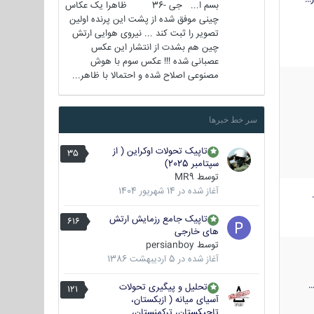
بسم ا... جی -36 ظاهرا یک عکاس
چینی موفق شده از پشت این پرنده اولین
تصویر را ثبت کند ... نیروی هوایی ارتش
چین هم بشدت از انتشار این عکس
عصبانی شده !!! عکس سوم با هوش
مصنوعی اصلاح شده و احتمالا با ظاهر...
سر خط خبرها
تاپیک تحولات اوکراین ( از
35
سپتامبر 2025)
توسط
MR9
آغاز شده در
14 شهریور 1404
تاپیک جامع رزمایش ارتش
616
های خارجی
توسط
persianboy
آغاز شده در
5 اردیبهشت 1386
تحلیل و پیگیری تحولات
121
آسیای میانه ( ازبکستان،
تاجیکستان، ترکمنستان،