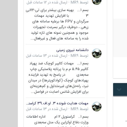
توسط
MR9
·
ارسال شده در
12 ساعات قبل
بسم ا... بهینه سازی بیشتر برای تی-72بی
3 با افزایش تهدید مهمات
سرگردان و FPV ها برعلیه سامانه های
زرهی ، دوطرف درگیر بسرعت تجهیزات
موجود و همچنین نمونه های تازه تولید
شده را به سامانه های فعال و غیرفعال...
دانشنامه نیروی زمینی
توسط
MR9
·
ارسال شده در
13 ساعات قبل
بسم ا... مهمات کالیبر کوچک ضد پهپاد
کالیبر ۵.۴۵ م.م با پرتابه پلاستیکی چاپ
سه‌بعدی در پاسخ به تهدید فزاینده
پهپادهای کوچک (کوادکوپترها) در میدان
نبرد، راه‌حل‌های غیرمتداول و کم‌هزینه‌ای
برای افزایش شانس اصابت در فواصل...
مهمات هدایت شونده 3. او.اف.39 کراسنوپل/بصیر( Krasnopol 3OF39 )
توسط
MR9
·
ارسال شده در
13 ساعات قبل
بسم ا.. کراسنوپل 2 ام اداره اطلاعات
وزارت دفاع اوکراین یک مدل سه‌بعدی