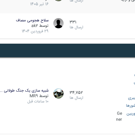
ارسال ها
16 تیر 1405
سلاح هجومی مصاف
331
توسط
ak2
ارسال ها
29 فروردین 1404
شبیه سازی یک جنگ طولانی ..
34,752
توسط
MR9
بری
ارسال ها
10 ساعات قبل
ورها
ربین
Ge
ner