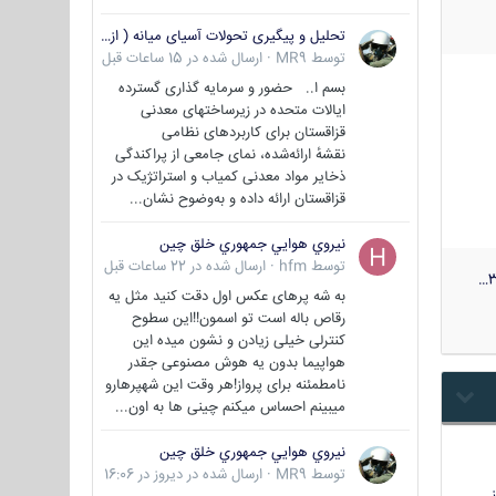
تحلیل و پیگیری تحولات آسیای میانه ( ازبکستان، تاجیکستان، ترکمنستان، قزاقستان و قرقیزستان )
توسط
MR9
·
ارسال شده در
15 ساعات قبل
بسم ا.. حضور و سرمایه گذاری گسترده
ایالات متحده در زیرساختهای معدنی
قزاقستان برای کاربردهای نظامی
نقشهٔ ارائه‌شده، نمای جامعی از پراکندگی
ذخایر مواد معدنی کمیاب و استراتژیک در
قزاقستان ارائه داده و به‌وضوح نشان...
نيروي هوايي جمهوري خلق چين
توسط
hfm
·
ارسال شده در
22 ساعات قبل
3
به شه پرهای عکس اول دقت کنید مثل یه
رقاص باله است تو اسمون!!این سطوح
کنترلی خیلی زیادن و نشون میده این
هواپیما بدون یه هوش مصنوعی جقدر
نامطمئنه برای پرواز!هر وقت این شهپرهارو
میبینم احساس میکنم چینی ها به اون...
نيروي هوايي جمهوري خلق چين
توسط
MR9
·
ارسال شده در
دیروز در 16:06
…