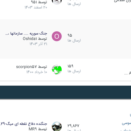
ان اسلامی
توسط
951
ارسال ها
20 اسفند 1403
جنگ سوریه .... سازمانها ،…
95
توسط
Oshida1
ارسال ها
21 آذر 1403
159
توسط
scorpion57
ارسال ها
10 خرداد 1400
A
سوسی
جنگنده دفاع نقطه ای میگ-29…
29,867
توسط
MR9
ریایی
ارسال ها