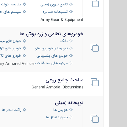
تاریخ نیروی زمینی
مقایسه ادوات 
تسلیحات ضد زره
سیستم های حف
Army Gear & Equipment
خودروهای نظامی و زره پوش ها
تانک
خودروهای مهن
نفربرها و خودروی های رزمی پیاده نظام
خودرو های ترا
خودرو های پشتیبانی آتش ، شناسایی و ضد ت
خودرو های تاک
خودرو های محافظت شده
tary Armored Vehicle
مباحث جامع زرهی
General Armorial Discussions
توپخانه زمینی
هویتزر ها
راکت انداز ها
خمپاره انداز ها