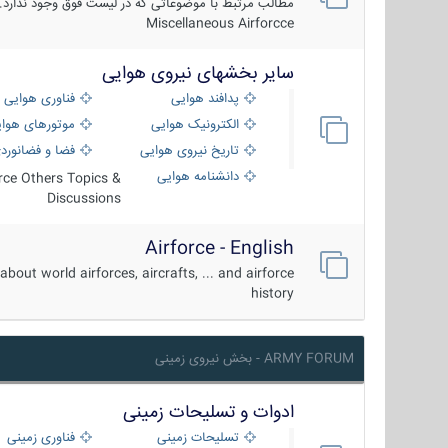
مطالب مرتبط با موضوعاتی که در لیست فوق وجود ندارد.
Miscellaneous Airforcce
سایر بخشهای نیروی هوایی
پدافند هوایی
فناوری هوایی
الکترونیک هوایی
موتورهای هوا
تاریخ نیروی هوایی
فضا و فضانورد
دانشنامه هوایی
orce Others Topics &
Discussions
Airforce - English
about world airforces, aircrafts, ... and airforce
history
ARMY FORUM - بخش نیروی زمینی
ادوات و تسلیحات زمینی
تسلیحات زمینی
فناوری زمینی