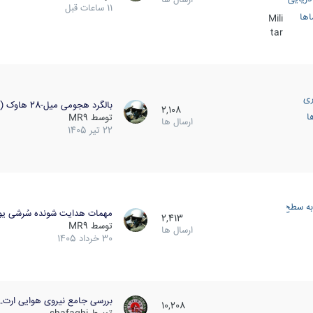
11 ساعات قبل
اها
Mili
tar
ری
بالگرد هجومی میل-28 هاوک (…
2,108
ا
توسط
MR9
ارسال ها
22 تیر 1405
به سطح
مهمات هدایت شونده سُرشی یو
2,413
توسط
MR9
ارسال ها
30 خرداد 1405
بررسی جامع نیروی هوایی ارت…
10,208