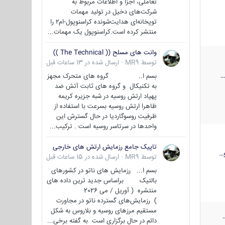
تعاملی، اجزا و اطلاعات مربوط به
شرکت‌های دخیل در تولید مهمات
توپخانه‌ای هدایت‌شونده کراسنوپول-ام۲ را
منتشر کرده است.کراسنوپول یک مهمات...
وانت های مسلح (( The Technical ))
توسط
MR9
·
ارسال شده در
13 ساعات قبل
بسم ا.. گروه های متحرک مجهز
به تکنیکال و گروه های ثابت آتش ضد
پهپاد ارتش روسیه در شبه جزیره کریمه
ظاهرا ارتش روسیه بسرعت با استفاده از
ظرفیت روسوگاردیا در حال گسترش این
واحدها در سرتاسر روسیه است . ترکیب...
تاپیک جامع رزمایش ارتش های خارجی
…
توسط
MR9
·
ارسال شده در
15 ساعات قبل
بسم ا... رزمایش های ناتو در کشورهای
بالتیک براساس جدید ترین داده های
منتشره ( آوریل / می 2026
) رزمایش‌های گسترده ناتو در مجاورت
مستقیم مرزهای روسیه و بلاروس به شکل
دائم در حال برگزاری است به گفته برخی...