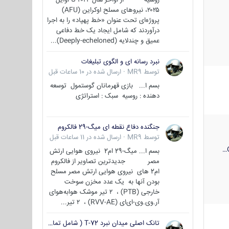
۲۰۲۵، نیروهای مسلح اوکراین (AFU)
پروژه‌ای تحت عنوان «خط پهپاد» را به اجرا
درآوردند که شامل ایجاد یک خط دفاعی
عمیق و چندلایه (Deeply-echeloned)...
نبرد رسانه ای و الگوی تبلیغات
توسط
MR9
·
ارسال شده در
10 ساعات قبل
بسم ا... بازی قهرمانان گوستمول توسعه
دهنده : روسیه سبک : استراتژی
جنگنده دفاع نقطه ای میگ-29 فالکروم
توسط
MR9
·
ارسال شده در
11 ساعات قبل
بسم ا... میگ-29 ام2 نیروی هوایی ارتش
مصر جدیدترین تصاویر از فالکروم
ام2 های نیروی هوایی ارتش مصر مسلح
بودن آنها به یک عدد مخزن سوخت
خارجی (PTB) ، ۲ تیر موشک هوابه‌هوای
آر.وی.وی-ای‌ای (RVV-AE) ، ۲ تیر...
تانک اصلی میدان نبرد T-72 ( شامل تمامی گونه ها )