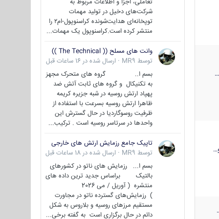
تعاملی، اجزا و اطلاعات مربوط به
شرکت‌های دخیل در تولید مهمات
توپخانه‌ای هدایت‌شونده کراسنوپول-ام۲ را
منتشر کرده است.کراسنوپول یک مهمات...
وانت های مسلح (( The Technical ))
توسط
MR9
·
ارسال شده در
16 ساعات قبل
بسم ا.. گروه های متحرک مجهز
به تکنیکال و گروه های ثابت آتش ضد
پهپاد ارتش روسیه در شبه جزیره کریمه
ظاهرا ارتش روسیه بسرعت با استفاده از
ظرفیت روسوگاردیا در حال گسترش این
واحدها در سرتاسر روسیه است . ترکیب...
تاپیک جامع رزمایش ارتش های خارجی
…
توسط
MR9
·
ارسال شده در
18 ساعات قبل
بسم ا... رزمایش های ناتو در کشورهای
بالتیک براساس جدید ترین داده های
منتشره ( آوریل / می 2026
) رزمایش‌های گسترده ناتو در مجاورت
مستقیم مرزهای روسیه و بلاروس به شکل
دائم در حال برگزاری است به گفته برخی...