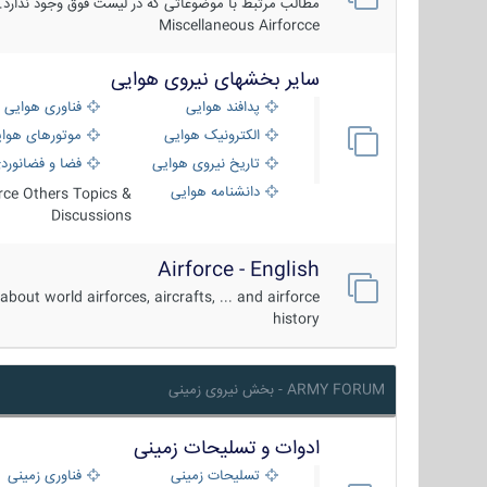
مطالب مرتبط با موضوعاتی که در لیست فوق وجود ندارد.
Miscellaneous Airforcce
سایر بخشهای نیروی هوایی
پدافند هوایی
فناوری هوایی
الکترونیک هوایی
موتورهای هوا
تاریخ نیروی هوایی
فضا و فضانورد
دانشنامه هوایی
orce Others Topics &
Discussions
Airforce - English
about world airforces, aircrafts, ... and airforce
history
ARMY FORUM - بخش نیروی زمینی
ادوات و تسلیحات زمینی
تسلیحات زمینی
فناوری زمینی