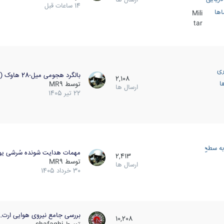
14 ساعات قبل
اها
Mili
tar
ری
بالگرد هجومی میل-28 هاوک (…
2,108
ا
توسط
MR9
ارسال ها
22 تیر 1405
به سطح
مهمات هدایت شونده سُرشی یو
2,413
توسط
MR9
ارسال ها
30 خرداد 1405
بررسی جامع نیروی هوایی ارت…
10,208