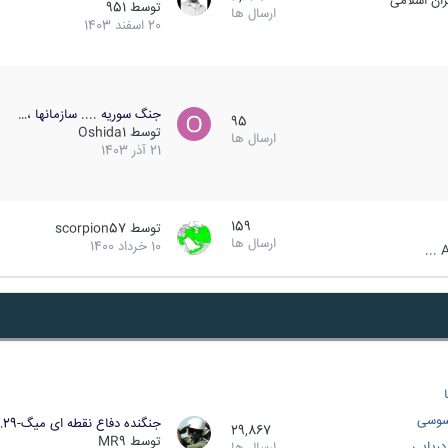
ان اسلامی
توسط
951
ارسال ها
20 اسفند 1403
جنگ سوریه .... سازمانها ،…
95
توسط
Oshida1
ارسال ها
21 آذر 1403
159
توسط
scorpion57
ارسال ها
10 خرداد 1400
A
سوسی
جنگنده دفاع نقطه ای میگ-29…
29,867
توسط
MR9
ریایی
ارسال ها