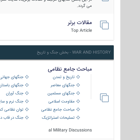
می گردد.
مقالات برتر
Top Article
WAR AND HISTORY - بخش جنگ و تاریخ
مباحث جامع نظامی
تاریخ و تمدن
جنگهای جهانی
جنگهای معاصر
جنگهای باستان
جنگهای مسلمین
جنگ آوران
مقاومت اسلامی
جنگ نرم و سای
مباحث جامع نظامی
توان نظامی کش
تسلیحات استراتژیک
جنگ در قاب دو
al Military Discussions