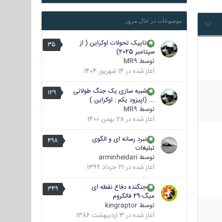
موضوعات در حال مرور
تاپیک تحولات اوکراین ( از
35
سپتامبر 2025)
توسط
MR9
آغاز شده در
14 شهریور 1404
شبیه سازی یک جنگ طولانی
129
... (اپیزود یکم : اوکراین )
توسط
MR9
آغاز شده در
28 بهمن 1400
نبرد رسانه ای و الگوی
498
تبلیغات
توسط
arminheidari
آغاز شده در
21 خرداد 1399
جنگنده دفاع نقطه ای
349
میگ-29 فالکروم
توسط
kingraptor
آغاز شده در
3 اردیبهشت 1386