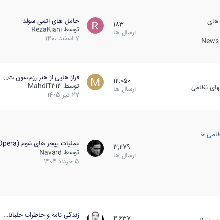
حامل های اتمی سوئد
 های
183
توسط
RezaKiani
ارسال ها
7 اسفند 1400
News &
فراز هایی از هنر رزم سون ت…
12,050
توسط
MahdiT313
کهای نظامی
ارسال ها
27 تیر 1405
ظامی خارجی
عملیات پیجر های شوم (Opera…
3,279
توسط
Navard
ارسال ها
5 خرداد 1404
زندگی نامه و خاطرات خلبانا…
4,637