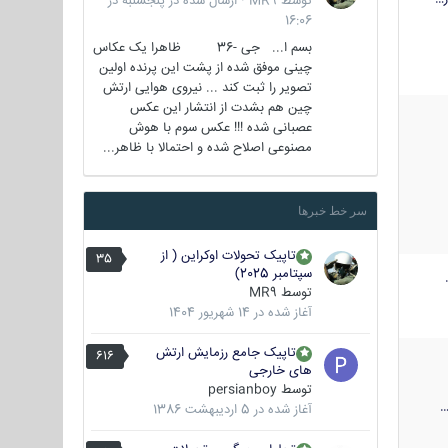
توسط
MR9
·
ارسال شده در
پنجشنبه در
16:06
بسم ا... جی -36 ظاهرا یک عکاس
چینی موفق شده از پشت این پرنده اولین
تصویر را ثبت کند ... نیروی هوایی ارتش
چین هم بشدت از انتشار این عکس
عصبانی شده !!! عکس سوم با هوش
مصنوعی اصلاح شده و احتمالا با ظاهر...
سر خط خبرها
تاپیک تحولات اوکراین ( از
35
سپتامبر 2025)
توسط
MR9
آغاز شده در
14 شهریور 1404
تاپیک جامع رزمایش ارتش
616
های خارجی
توسط
persianboy
آغاز شده در
5 اردیبهشت 1386