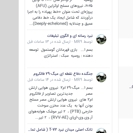
۲۰۲۵، نیروهای مسلح اوکراین (AFU)
پروژه‌ای تحت عنوان «خط پهپاد» را به اجرا
درآوردند که شامل ایجاد یک خط دفاعی
عمیق و چندلایه (Deeply-echeloned)...
نبرد رسانه ای و الگوی تبلیغات
توسط
MR9
·
ارسال شده در
13 ساعات قبل
بسم ا... بازی قهرمانان گوستمول توسعه
دهنده : روسیه سبک : استراتژی
جنگنده دفاع نقطه ای میگ-29 فالکروم
توسط
MR9
·
ارسال شده در
14 ساعات قبل
بسم ا... میگ-29 ام2 نیروی هوایی ارتش
مصر جدیدترین تصاویر از فالکروم
ام2 های نیروی هوایی ارتش مصر مسلح
بودن آنها به یک عدد مخزن سوخت
خارجی (PTB) ، ۲ تیر موشک هوابه‌هوای
آر.وی.وی-ای‌ای (RVV-AE) ، ۲ تیر...
تانک اصلی میدان نبرد T-72 ( شامل تمامی گونه ها )