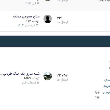
ارسال ها
16 تیر 1405
سلاح هجومی مصاف
331
توسط
ak2
ارسال ها
29 فروردین 1404
شبیه سازی یک جنگ طولانی ..
34,752
توسط
MR9
بری
ارسال ها
12 ساعات قبل
ورها
ربین
Ge
ner