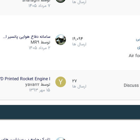
توسط
shafaghi
ارسال ها
7 مرداد 1405
سامانه دفاع هوایی پانسیر ا…
یی
19,094
توسط
MR9
ارسال ها
ی
2 مرداد 1405
Air f
D Printed Rocket Engine I…
27
توسط
yavarrr
Discuss 
ارسال ها
15 مهر 1393
تاپیک جامع بی سرنشین های ز