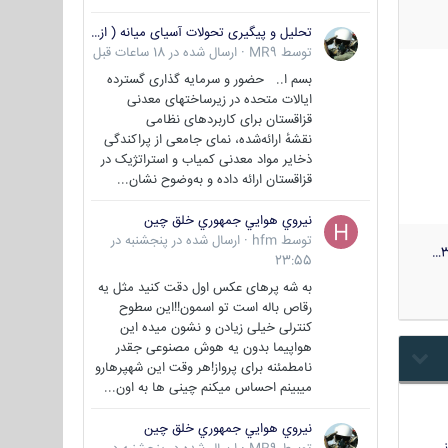
تحلیل و پیگیری تحولات آسیای میانه ( ازبکستان، تاجیکستان، ترکمنستان، قزاقستان و قرقیزستان )
توسط
MR9
·
ارسال شده در
18 ساعات قبل
بسم ا.. حضور و سرمایه گذاری گسترده
ایالات متحده در زیرساختهای معدنی
قزاقستان برای کاربردهای نظامی
نقشهٔ ارائه‌شده، نمای جامعی از پراکندگی
ذخایر مواد معدنی کمیاب و استراتژیک در
قزاقستان ارائه داده و به‌وضوح نشان...
نيروي هوايي جمهوري خلق چين
توسط
hfm
·
ارسال شده در
پنجشنبه در
3
23:55
به شه پرهای عکس اول دقت کنید مثل یه
رقاص باله است تو اسمون!!این سطوح
کنترلی خیلی زیادن و نشون میده این
هواپیما بدون یه هوش مصنوعی جقدر
نامطمئنه برای پرواز!هر وقت این شهپرهارو
میبینم احساس میکنم چینی ها به اون...
نيروي هوايي جمهوري خلق چين
…