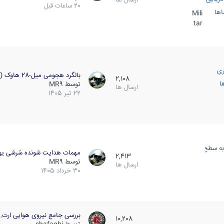
20 ساعات قبل
اها
Mili
tar
ری
بالگرد هجومی میل-28 هاوک (…
2,108
ا
توسط
MR9
ارسال ها
22 تیر 1405
به سطح
مهمات هدایت شونده سُرشی یو
2,413
توسط
MR9
ارسال ها
30 خرداد 1405
بررسی جامع نیروی هوایی ارت…
10,208