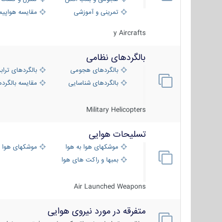
تمرینی و آموزشی
مقایسه هواپیم
y Aircrafts
بالگردهای نظامی
بالگردهای هجومی
بالگردهای تراب
بالگردهای شناسایی
مقایسه بالگرده
Military Helicopters
تسلیحات هوایی
موشکهای هوا به هوا
موشکهای هوا 
بمبها و راکت های هوایی
Air Launched Weapons
متفرقه در مورد نیروی هوایی