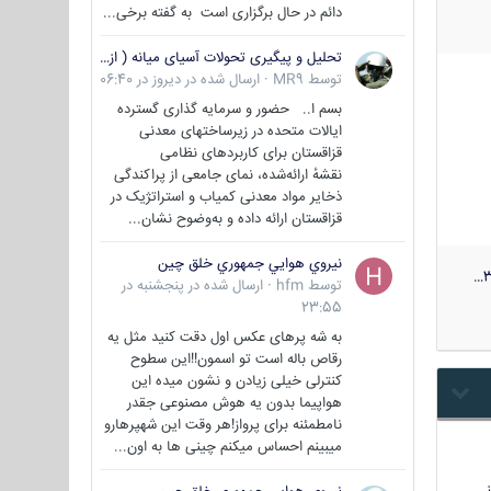
دائم در حال برگزاری است به گفته برخی...
تحلیل و پیگیری تحولات آسیای میانه ( ازبکستان، تاجیکستان، ترکمنستان، قزاقستان و قرقیزستان )
توسط
MR9
·
ارسال شده در
دیروز در 06:40
بسم ا.. حضور و سرمایه گذاری گسترده
ایالات متحده در زیرساختهای معدنی
قزاقستان برای کاربردهای نظامی
نقشهٔ ارائه‌شده، نمای جامعی از پراکندگی
ذخایر مواد معدنی کمیاب و استراتژیک در
قزاقستان ارائه داده و به‌وضوح نشان...
نيروي هوايي جمهوري خلق چين
3
توسط
hfm
·
ارسال شده در
پنجشنبه در
23:55
به شه پرهای عکس اول دقت کنید مثل یه
رقاص باله است تو اسمون!!این سطوح
کنترلی خیلی زیادن و نشون میده این
هواپیما بدون یه هوش مصنوعی جقدر
نامطمئنه برای پرواز!هر وقت این شهپرهارو
میبینم احساس میکنم چینی ها به اون...
…