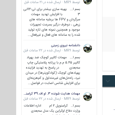
توسط
MR9
·
ارسال شده در
21 ساعات قبل
بسم ا... بهینه سازی بیشتر برای تی-72بی
3 با افزایش تهدید مهمات
سرگردان و FPV ها برعلیه سامانه های
زرهی ، دوطرف درگیر بسرعت تجهیزات
موجود و همچنین نمونه های تازه تولید
شده را به سامانه های فعال و غیرفعال...
دانشنامه نیروی زمینی
توسط
MR9
·
ارسال شده در
22 ساعات قبل
بسم ا... مهمات کالیبر کوچک ضد پهپاد
کالیبر ۵.۴۵ م.م با پرتابه پلاستیکی چاپ
سه‌بعدی در پاسخ به تهدید فزاینده
پهپادهای کوچک (کوادکوپترها) در میدان
نبرد، راه‌حل‌های غیرمتداول و کم‌هزینه‌ای
برای افزایش شانس اصابت در فواصل...
مهمات هدایت شونده 3. او.اف.39 کراسنوپل/بصیر( Krasnopol 3OF39 )
توسط
MR9
·
ارسال شده در
22 ساعات قبل
بسم ا.. کراسنوپل 2 ام اداره اطلاعات
وزارت دفاع اوکراین یک مدل سه‌بعدی