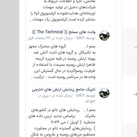
تعاملی، اجزا و اطلاعات مربوط به
شرکت‌های دخیل در تولید مهمات
توپخانه‌ای هدایت‌شونده کراسنوپول-ام۲ را
منتشر کرده است.کراسنوپول یک مهمات...
وانت های مسلح (( The Technical ))
توسط
MR9
·
ارسال شده در
22 ساعات قبل
بسم ا.. گروه های متحرک مجهز
به تکنیکال و گروه های ثابت آتش ضد
پهپاد ارتش روسیه در شبه جزیره کریمه
ظاهرا ارتش روسیه بسرعت با استفاده از
ظرفیت روسوگاردیا در حال گسترش این
واحدها در سرتاسر روسیه است . ترکیب...
تاپیک جامع رزمایش ارتش های خارجی
…
توسط
MR9
·
ارسال شده در
دیروز در
06:53
بسم ا... رزمایش های ناتو در کشورهای
بالتیک براساس جدید ترین داده های
منتشره ( آوریل / می 2026
) رزمایش‌های گسترده ناتو در مجاورت
مستقیم مرزهای روسیه و بلاروس به شکل