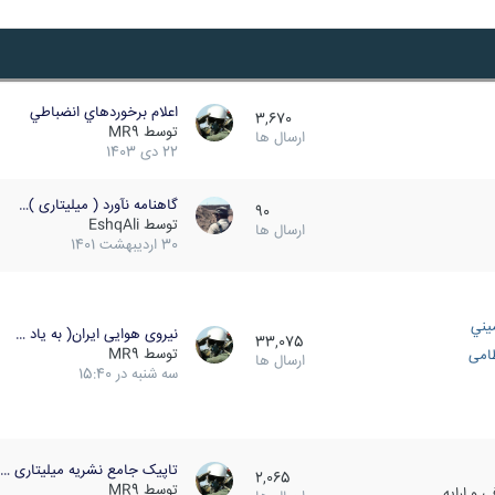
اعلام برخوردهاي انضباطي
3,670
توسط
MR9
ارسال ها
22 دی 1403
گاهنامه نآورد ( میلیتاری )…
90
توسط
EshqAli
ارسال ها
30 اردیبهشت 1401
يني
نیروی هوایی ایران( به یاد …
33,075
توسط
MR9
ظامی
ارسال ها
سه شنبه در 15:40
تاپیک جامع نشریه میلیتاری …
2,065
توسط
MR9
 و ارایه