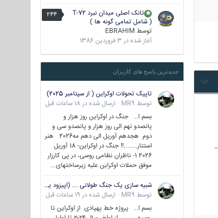
تانک اصلی میدان نبرد T-72
244
( شامل تمامی گونه ها )
توسط
EBRAHIM
آغاز شده در
3 فروردین 1386
جدیدترین پاسخ های کاربران
تاپیک تحولات اوکراین ( از سپتامبر 2025)
توسط
MR9
·
ارسال شده در
18 ساعات قبل
بسم ا.. جنگ در اوکراین روز هزار و
پانصدو نهم الی روز هزار و پانصدو سی و
دوم هجدهم آوریل الی دهم مه2026 هنر
استتار.......!! جنگ در اوکراین- 18 آوریل
…
2026 1- ناظران نظامی روسی، در پی کارزار
موفق حملات اوکراین علیه زیرساختهای...
شبیه سازی یک جنگ طولانی ... (اپیزود یکم : اوکراین )
توسط
MR9
·
ارسال شده در
19 ساعات قبل
بسم ا.. پروژه خط پهپادی از اوکراین تا
روسیه از اواخر سال ۲۰۲۴ تا اوایل