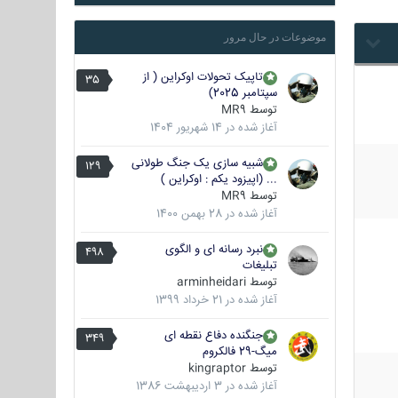
موضوعات در حال مرور
تاپیک تحولات اوکراین ( از
35
سپتامبر 2025)
توسط
MR9
آغاز شده در
14 شهریور 1404
شبیه سازی یک جنگ طولانی
129
... (اپیزود یکم : اوکراین )
توسط
MR9
آغاز شده در
28 بهمن 1400
نبرد رسانه ای و الگوی
498
تبلیغات
توسط
arminheidari
آغاز شده در
21 خرداد 1399
جنگنده دفاع نقطه ای
349
میگ-29 فالکروم
توسط
kingraptor
آغاز شده در
3 اردیبهشت 1386