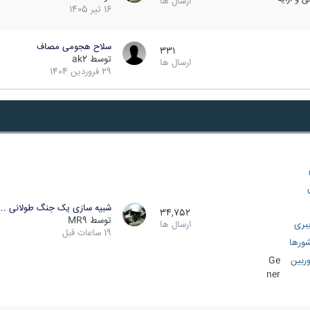
ارسال ها
16 تیر 1405
سلاح هجومی مصاف
331
توسط
ak2
ارسال ها
29 فروردین 1404
شبیه سازی یک جنگ طولانی ..
34,752
توسط
MR9
بری
ارسال ها
19 ساعات قبل
ورها
ربین
Ge
ner