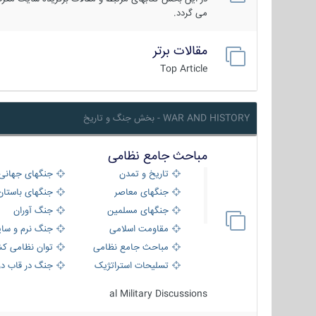
می گردد.
مقالات برتر
Top Article
WAR AND HISTORY - بخش جنگ و تاریخ
مباحث جامع نظامی
تاریخ و تمدن
جنگهای جهانی
جنگهای معاصر
جنگهای باستان
جنگهای مسلمین
جنگ آوران
مقاومت اسلامی
جنگ نرم و سای
مباحث جامع نظامی
توان نظامی کش
تسلیحات استراتژیک
جنگ در قاب دو
al Military Discussions