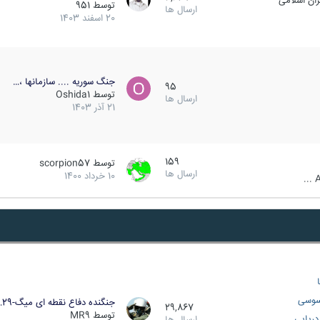
ان اسلامی
توسط
951
ارسال ها
20 اسفند 1403
جنگ سوریه .... سازمانها ،…
95
توسط
Oshida1
ارسال ها
21 آذر 1403
159
توسط
scorpion57
ارسال ها
10 خرداد 1400
A
سوسی
جنگنده دفاع نقطه ای میگ-29…
29,867
توسط
MR9
ریایی
ارسال ها