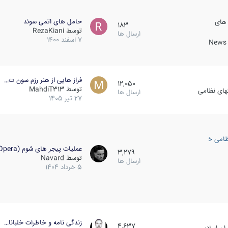
حامل های اتمی سوئد
 های
183
توسط
RezaKiani
ارسال ها
7 اسفند 1400
News &
فراز هایی از هنر رزم سون ت…
12,050
توسط
MahdiT313
کهای نظامی
ارسال ها
27 تیر 1405
ظامی خارجی
عملیات پیجر های شوم (Opera…
3,279
توسط
Navard
ارسال ها
5 خرداد 1404
زندگی نامه و خاطرات خلبانا…
4,637