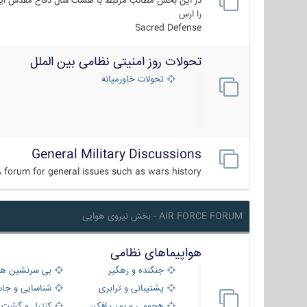
در این بخش مطالب مرتبط با هشت سال دفاع مقدس ایر
را ارس
Sacred Defense
تحولات روز امنیتی نظامی بین الملل
تحولات خاورمیانه
General Military Discussions
 forum for general issues such as wars history ...
AIR FORCE FORUM - بخش نیروی هوایی
هواپیماهای نظامی
جنگنده و رهگیر
بی سرنشین ها
پشتیبانی و ترابری
شناسایی و جا
هجومی و بمب افکن
کنترل و گشت د