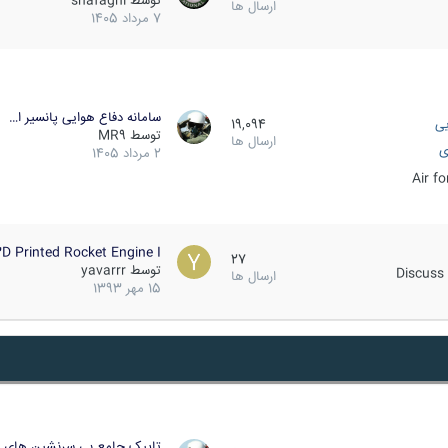
توسط
shafaghi
ارسال ها
7 مرداد 1405
سامانه دفاع هوایی پانسیر ا…
یی
19,094
توسط
MR9
ارسال ها
ی
2 مرداد 1405
Air f
D Printed Rocket Engine I…
27
توسط
yavarrr
Discuss 
ارسال ها
15 مهر 1393
تاپیک جامع بی سرنشین های ز