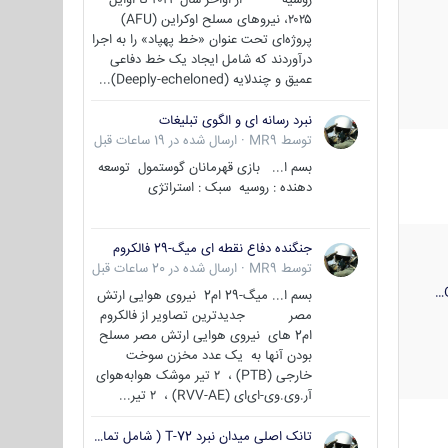
۲۰۲۵، نیروهای مسلح اوکراین (AFU)
پروژه‌ای تحت عنوان «خط پهپاد» را به اجرا
درآوردند که شامل ایجاد یک خط دفاعی
عمیق و چندلایه (Deeply-echeloned)...
نبرد رسانه ای و الگوی تبلیغات
توسط
MR9
·
ارسال شده در
19 ساعات قبل
بسم ا... بازی قهرمانان گوستمول توسعه
دهنده : روسیه سبک : استراتژی
جنگنده دفاع نقطه ای میگ-29 فالکروم
توسط
MR9
·
ارسال شده در
20 ساعات قبل
بسم ا... میگ-29 ام2 نیروی هوایی ارتش
مصر جدیدترین تصاویر از فالکروم
ام2 های نیروی هوایی ارتش مصر مسلح
بودن آنها به یک عدد مخزن سوخت
خارجی (PTB) ، ۲ تیر موشک هوابه‌هوای
آر.وی.وی-ای‌ای (RVV-AE) ، ۲ تیر...
تانک اصلی میدان نبرد T-72 ( شامل تمامی گونه ها )