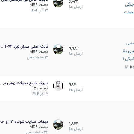
6,022
جنگی
توسط
MR9
ارسال ها
21 آذر 1404
اظت فعال
دسی
تانک اصلی میدان نبرد T-72 …
9,982
بری نظامی
توسط
MR9
ارسال ها
21 ساعات قبل
انک
تیکی نظامی
Mili
تاپیک جامع تحولات زرهی در …
984
توسط
951
ارسال ها
7 آذر 1404
مهمات هدایت شونده 3. او.اف…
1,842
توسط
MR9
ارسال ها
22 ساعات قبل