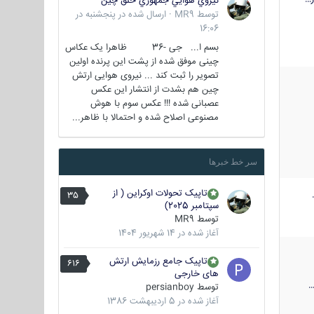
نيروي هوايي جمهوري خلق چين
توسط
MR9
·
ارسال شده در
پنجشنبه در
16:06
بسم ا... جی -36 ظاهرا یک عکاس
چینی موفق شده از پشت این پرنده اولین
تصویر را ثبت کند ... نیروی هوایی ارتش
چین هم بشدت از انتشار این عکس
عصبانی شده !!! عکس سوم با هوش
مصنوعی اصلاح شده و احتمالا با ظاهر...
سر خط خبرها
تاپیک تحولات اوکراین ( از
35
سپتامبر 2025)
توسط
MR9
آغاز شده در
14 شهریور 1404
تاپیک جامع رزمایش ارتش
616
های خارجی
توسط
persianboy
آغاز شده در
5 اردیبهشت 1386