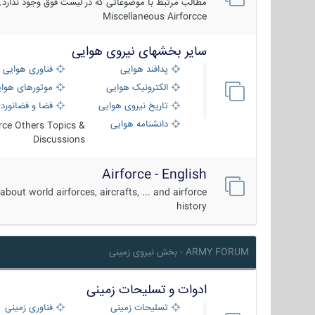
مطالب مرتبط با موضوعاتی که در لیست فوق وجود ندارد.
Miscellaneous Airforcce
سایر بخشهای نیروی هوایی
پدافند هوایی
فناوری هوایی
الکترونیک هوایی
موتورهای هوا
تاریخ نیروی هوایی
فضا و فضانورد
دانشنامه هوایی
orce Others Topics &
Discussions
Airforce - English
about world airforces, aircrafts, ... and airforce
history
ARMY FORUM - بخش نیروی زمینی
ادوات و تسلیحات زمینی
تسلیحات زمینی
فناوری زمینی