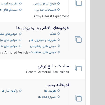
تاریخ نیروی زمینی
مقایسه ادوات 
تسلیحات ضد زره
سیستم های حف
Army Gear & Equipment
خودروهای نظامی و زره پوش ها
تانک
خودروهای مهن
نفربرها و خودروی های رزمی پیاده نظام
خودرو های ترا
خودرو های پشتیبانی آتش ، شناسایی و ضد ت
خودرو های تاک
خودرو های محافظت شده
tary Armored Vehicle
مباحث جامع زرهی
General Armorial Discussions
توپخانه زمینی
هویتزر ها
راکت انداز ها
خمپاره انداز ها