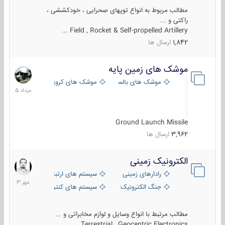
مطالب مربوط به انواع توپهای صحرایی ، خودکششی ،
راکتی و ...
Field , Rocket & Self-propelled Artillery ...
1,842
ارسال ها
موشک های زمین پایه
2
مرداد
موشک های بالستیک
موشک های کروز
1405
Ground Launch Missile
3,962
ارسال ها
الکترونیک زمینی
1
مهر
رادارهای زمینی
سیستم های ارتباطی و جمع آوری اطلاع
1403
جنگ الکترونیک
سیستم های کنترل آتش و تجهیزات الکتر
مطالب مرتبط با انواع وسایل و لوازم مخابراتی و ...
Terrestrial , Geocentric Electronics