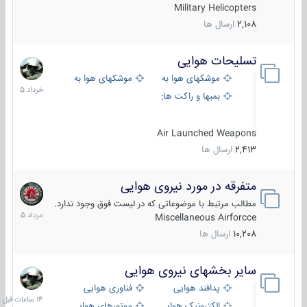
Military Helicopters
2,108
ارسال ها
تسلیحات هوایی
30
خرداد
موشکهای هوا به هوا
موشکهای هوا به سطح
1405
بمبها و راکت های هوایی
Air Launched Weapons
2,413
ارسال ها
متفرقه در مورد نیروی هوایی
7
مرداد
مطالب مرتبط با موضوعاتی که در لیست فوق وجود ندارد.
1405
Miscellaneous Airforcce
10,208
ارسال ها
سایر بخشهای نیروی هوایی
14
ساعات
پدافند هوایی
فناوری هوایی
قبل
الکترونیک هوایی
موتورهای هوایی