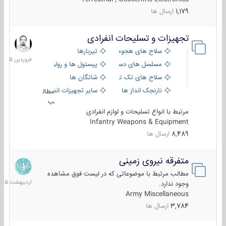
1,179
ارسال ها
تجهیزات و تسلیحات انفرادی
17
فروردین
سلاح های هجومی
تیربارها
1405
مسلسل های دستی
پیستول ها و رولورها
سلاح های تک تیر اندازی
شاتگان ها
نارنجک انداز ها
سایر تجهیزات انفرادی
مطال
ب
مرتبط با انواع تسلیحات و لوازم انفرادی
Infantry Weapons & Equipment
8,489
ارسال ها
متفرقه نیروی زمینی
27
اردیبهش
مطالب مرتبط با موضوعاتی که در لیست فوق مشاهده
1405
وجود ندارد.
Army Miscellaneous
3,784
ارسال ها