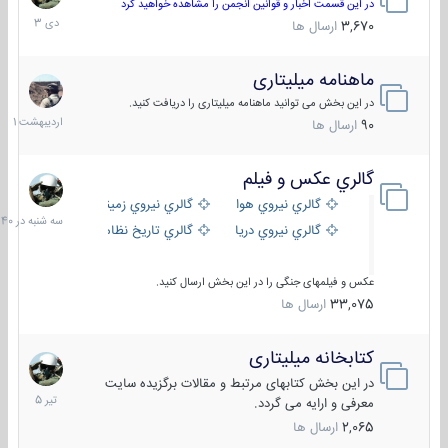
دی
در این قسمت اخبار و قوانین انجمن را مشاهده خواهید کرد
1403
3,670
ارسال ها
ماهنامه میلیتاری
30
اردیبهش
در این بخش می توانید ماهنامه میلیتاری را دریافت کنید.
1401
90
ارسال ها
گالري عكس و فيلم
سه
شنبه
گالري نيروي هوايي
گالري نيروي زميني
در
گالري نيروي دريايي
گالري تاریخ نظامی
15:40
عکس و فیلمهای جنگی را در این بخش ارسال کنید.
33,075
ارسال ها
کتابخانه میلیتاری
16
تیر
در این بخش کتابهای مرتبط و مقالات برگزیده سایت
1405
معرفی و ارایه می گردد.
2,065
ارسال ها