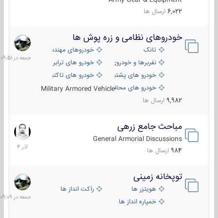
6,022
ارسال ها
خودروهای نظامی و زره پوش ها
جمعه
در
تانک
خودروهای مهندسی
09:51
نفربرها و خودروی های رزمی پیاده نظام
خودرو های ترابری نظامی
خودرو های پشتیبانی آتش ، شناسایی و ضد تانک
خودرو های تاکتیکی نظامی
خودرو های محافظت شده
Military Armored Vehicle
9,982
ارسال ها
مباحث جامع زرهی
7
آذر
General Armorial Discussions
1404
984
ارسال ها
توپخانه زمینی
جمعه
در
هویتزر ها
راکت انداز ها
09:09
خمپاره انداز ها