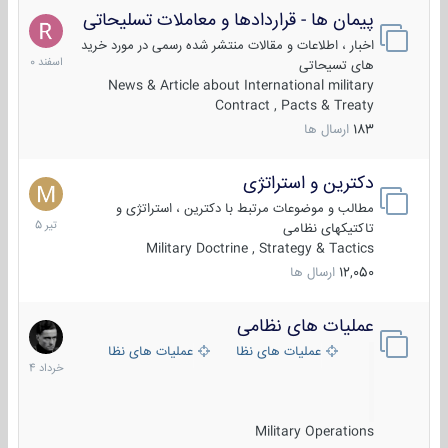
پیمان ها - قراردادها و معاملات تسلیحاتی
7
اسفند
اخبار ، اطلاعات و مقالات منتشر شده رسمی در مورد خرید
1400
های تسیحاتی
News & Article about International military
Contract , Pacts & Treaty
183
ارسال ها
دکترین و استراتژی
27
تیر
مطالب و موضوعات مرتبط با دکترین ، استراتژی و
1405
تاکتیکهای نظامی
Military Doctrine , Strategy & Tactics
12,050
ارسال ها
عملیات های نظامی
5
خرداد
عملیات های نظامی ایران
عملیات های نظامی خارجی
1404
Military Operations