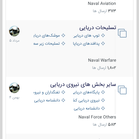
Naval Aviation
373
ارسال ها
تسلیحات دریایی
2
مرداد
توپ های دریایی
موشک‌های دریایی
1405
پدافندهای دریاپایه
تسلیحات زیر سطحی
Naval Warfare
1,802
ارسال ها
سایر بخش های نیروی دریایی
22
بهمن
پایگاه‌های دریایی
تفنگداران و نیروهای ویژه‌ی دریایی
1404
نیروی دریایی کشورهای مختلف
دانشنامه دریایی
دانشنامه دریایی کپی
Naval Force Others
583
ارسال ها