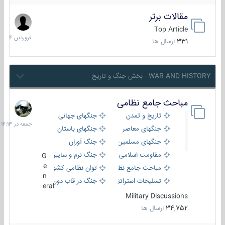
مقالات برتر
29
فروردین
Top Article
1404
331
ارسال ها
WAR AND HISTORY - بخش جنگ و تاریخ
مباحث جامع نظامی
جمعه
در
تاریخ و تمدن
جنگهای جهانی
12:13
جنگهای معاصر
جنگهای باستان
جنگهای مسلمین
جنگ آوران
مقاومت اسلامی
جنگ نرم و سایبری
G
e
مباحث جامع نظامی
توان نظامی کشورها
n
تسلیحات استراتژیک
جنگ در قاب دوربین
eral
Military Discussions
34,752
ارسال ها