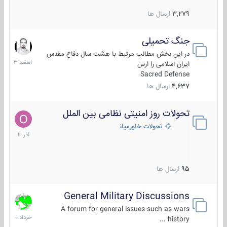
3,279
ارسال ها
جنگ تحمیلی
20
اسفند
در این بخش مطالب مرتبط با هشت سال دفاع مقدس
1403
ایران اسلامی را ارس
Sacred Defense
4,637
ارسال ها
تحولات روز امنیتی نظامی بین الملل
21
آذر
تحولات خاورمیانه
1403
95
ارسال ها
General Military Discussions
10
خرداد
A forum for general issues such as wars
1400
history ...