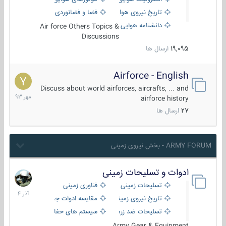
تاریخ نیروی هوایی
فضا و فضانوردی
دانشنامه هوایی
Air force Others Topics &
Discussions
19,095
ارسال ها
Airforce - English
15
مهر
Discuss about world airforces, aircrafts, ... and
1393
airforce history
27
ارسال ها
ARMY FORUM - بخش نیروی زمینی
ادوات و تسلیحات زمینی
21
آذر
تسلیحات زمینی
فناوری زمینی
1404
تاریخ نیروی زمینی
مقایسه ادوات جنگی
تسلیحات ضد زره
سیستم های حفاظت فعال
Army Gear & Equipment