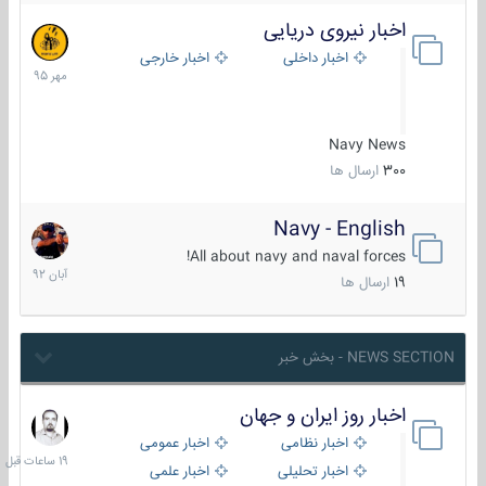
اخبار نیروی دریایی
27
مهر
اخبار داخلی
اخبار خارجی
1395
Navy News
300
ارسال ها
Navy - English
22
آبان
All about navy and naval forces!
1392
19
ارسال ها
NEWS SECTION - بخش خبر
اخبار روز ایران و جهان
19
ساعات
اخبار نظامی
اخبار عمومی
قبل
اخبار تحلیلی
اخبار علمی