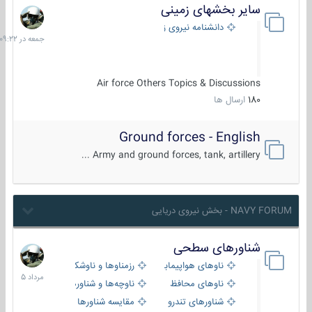
سایر بخشهای زمینی
جمعه
در
دانشنامه نیروی زمینی
09:22
Air force Others Topics & Discussions
180
ارسال ها
Ground forces - English
Army and ground forces, tank, artillery ...
NAVY FORUM - بخش نیروی دریایی
شناورهای سطحی
2
مرداد
ناوهای هواپیمابر و بالگرد بر
رزمناوها و ناوشکن‌ها
1405
ناوهای محافظ
ناوچه‌ها و شناورهای گشتی
شناورهای تندرو
مقایسه شناورها