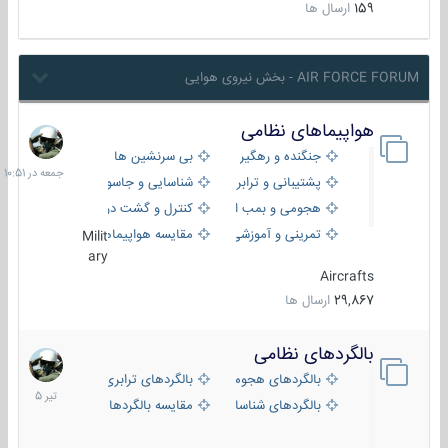
159
ارسال ها
AIR FORCE FORUM - بخش نیروی هوایی
هواپیماهای نظامی
جمعه
در
جنگنده و رهگیر
بی سرنشین ها
10:51
پشتیبانی و ترابری
شناسایی و جاسوسی
هجومی و بمب افکن
کنترل و گشت دریایی
تمرینی و آموزشی
مقایسه هواپیماها
Milit
ary
Aircrafts
29,867
ارسال ها
بالگردهای نظامی
22
تیر
بالگردهای هجومی
بالگردهای ترابری
1405
بالگردهای شناسایی
مقایسه بالگردها