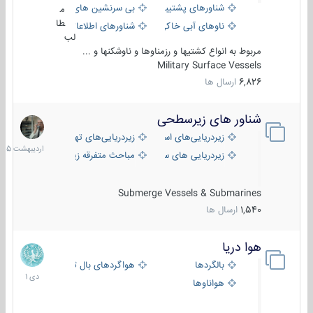
شناورهای پشتیبانی
بی سرنشین های دریایی
م
طا
ناوهای آبی خاکی و نیروبر
شناورهای اطلاعاتی و جاسوسی
لب
مربوط به انواع کشتیها و رزمناوها و ناوشکنها و ...
Military Surface Vessels
6,826
ارسال ها
شناور های زیرسطحی
31
اردیبهش
زیردریایی‌های استراتژیک
زیردریایی‌های تهاجمی
1405
زیردریایی های سبک
مباحث متفرقه زیرسطحی
Submerge Vessels & Submarines
1,540
ارسال ها
هوا دریا
12
دی
بالگردها
هواگردهای بال ثابت
1401
هواناوها