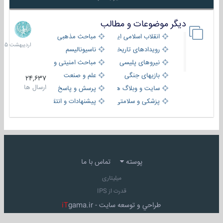
دیگر موضوعات و مطالب
8
اردیبهش
انقلاب اسلامی ایران
مباحث مذهبی
1405
رویدادهای تاریخی و مذهبی
ناسیونالیسم
نیروهای پلیسی
مباحث امنیتی و اطلاعاتی
بازیهای جنگی
علم و صنعت
24,637
ارسال ها
سایت و وبلاگ ها
پرسش و پاسخ
پزشکی و سلامتی
پیشنهادات و انتقادات
پوسته
تماس با ما
میلیتاری
قدرت از IPS
طراحي و توسعه سايت -
gama.ir
iT