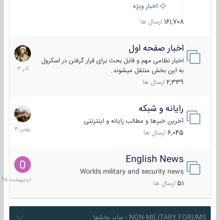
اخبار ویژه
161,708
ارسال ها
اخبار صفحه اول
7
آذر
اخبار نظامی مهم و قابل بحث برای قرار گرفتن در اسکرول
1403
به این بخش منتقل میشوند.
2,339
ارسال ها
رایانه و شبکه
30
بهمن
آخرین خبرها و مطالب رایانه و اینترنتی
1404
6,045
ارسال ها
English News
10
اردیبهش
Worlds military and security news
1398
51
ارسال ها
NON-MILITARY FORUMS - سایر بخشها