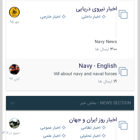
اخبار نیروی دریایی
27
مهر
اخبار داخلی
اخبار خارجی
1395
Navy News
300
ارسال ها
Navy - English
22
آبان
All about navy and naval forces!
1392
19
ارسال ها
NEWS SECTION - بخش خبر
اخبار روز ایران و جهان
دیروز
در
اخبار نظامی
اخبار عمومی
13:11
اخبار تحلیلی
اخبار علمی