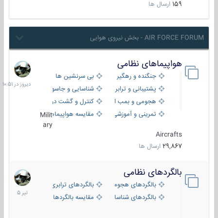
159
ارسال ها
AIR FORCE FORUM - بخش نیروی هوایی
هواپیماهای نظامی
دیروز
در
جنگنده و رهگیر
بی سرنشین ها
10:51
پشتیبانی و ترابری
شناسایی و جاسوسی
هجومی و بمب افکن
کنترل و گشت دریایی
تمرینی و آموزشی
مقایسه هواپیماها
Milit
ary
Aircrafts
29,867
ارسال ها
بالگردهای نظامی
22
تیر
بالگردهای هجومی
بالگردهای ترابری
1405
بالگردهای شناسایی
مقایسه بالگردها