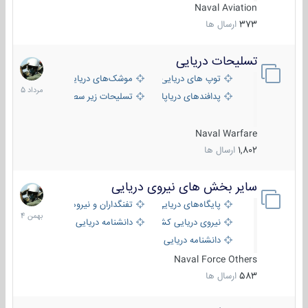
Naval Aviation
373
ارسال ها
تسلیحات دریایی
2
مرداد
توپ های دریایی
موشک‌های دریایی
1405
پدافندهای دریاپایه
تسلیحات زیر سطحی
Naval Warfare
1,802
ارسال ها
سایر بخش های نیروی دریایی
22
بهمن
پایگاه‌های دریایی
تفنگداران و نیروهای ویژه‌ی دریایی
1404
نیروی دریایی کشورهای مختلف
دانشنامه دریایی
دانشنامه دریایی کپی
Naval Force Others
583
ارسال ها