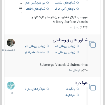
شناورهای پشتیبانی
بی سرنشین های دریایی
م
طا
ناوهای آبی خاکی و نیروبر
شناورهای اطلاعاتی و جاسوسی
لب
مربوط به انواع کشتیها و رزمناوها و ناوشکنها و ...
Military Surface Vessels
6,826
ارسال ها
شناور های زیرسطحی
31
اردیبهش
زیردریایی‌های استراتژیک
زیردریایی‌های تهاجمی
1405
زیردریایی های سبک
مباحث متفرقه زیرسطحی
Submerge Vessels & Submarines
1,540
ارسال ها
هوا دریا
12
دی
بالگردها
هواگردهای بال ثابت
1401
هواناوها