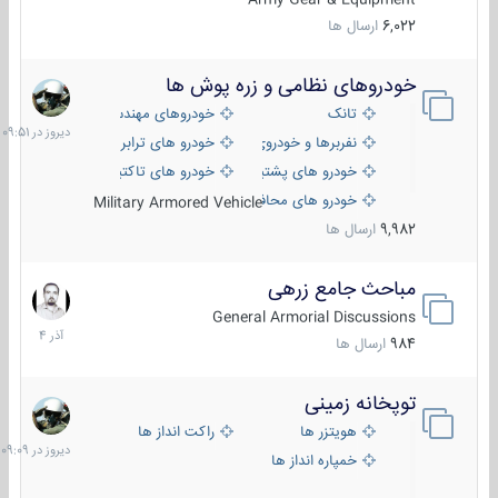
6,022
ارسال ها
خودروهای نظامی و زره پوش ها
دیروز
در
تانک
خودروهای مهندسی
09:51
نفربرها و خودروی های رزمی پیاده نظام
خودرو های ترابری نظامی
خودرو های پشتیبانی آتش ، شناسایی و ضد تانک
خودرو های تاکتیکی نظامی
خودرو های محافظت شده
Military Armored Vehicle
9,982
ارسال ها
مباحث جامع زرهی
7
آذر
General Armorial Discussions
1404
984
ارسال ها
توپخانه زمینی
دیروز
در
هویتزر ها
راکت انداز ها
09:09
خمپاره انداز ها