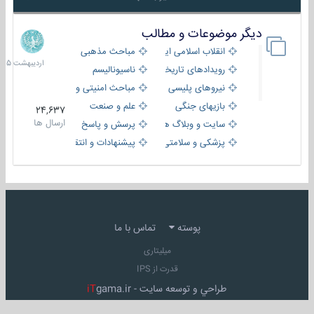
دیگر موضوعات و مطالب
8
اردیبهش
انقلاب اسلامی ایران
مباحث مذهبی
1405
رویدادهای تاریخی و مذهبی
ناسیونالیسم
نیروهای پلیسی
مباحث امنیتی و اطلاعاتی
بازیهای جنگی
علم و صنعت
24,637
ارسال ها
سایت و وبلاگ ها
پرسش و پاسخ
پزشکی و سلامتی
پیشنهادات و انتقادات
پوسته
تماس با ما
میلیتاری
قدرت از IPS
طراحي و توسعه سايت -
gama.ir
iT