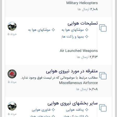
Military Helicopters
2,108
ارسال ها
تسلیحات هوایی
30
خرداد
موشکهای هوا به هوا
موشکهای هوا به سطح
1405
بمبها و راکت های هوایی
Air Launched Weapons
2,413
ارسال ها
متفرقه در مورد نیروی هوایی
7
مرداد
مطالب مرتبط با موضوعاتی که در لیست فوق وجود ندارد.
1405
Miscellaneous Airforcce
10,208
ارسال ها
سایر بخشهای نیروی هوایی
2
مرداد
پدافند هوایی
فناوری هوایی
1405
الکترونیک هوایی
موتورهای هوایی