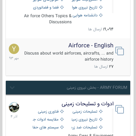
تاریخ نیروی هوایی
فضا و فضانوردی
دانشنامه هوایی
Air force Others Topics &
Discussions
19,094
ارسال ها
Airforce - English
15
مهر
Discuss about world airforces, aircrafts, ... and
1393
airforce history
27
ارسال ها
ARMY FORUM - بخش نیروی زمینی
ادوات و تسلیحات زمینی
21
آذر
تسلیحات زمینی
فناوری زمینی
1404
تاریخ نیروی زمینی
مقایسه ادوات جنگی
تسلیحات ضد زره
سیستم های حفاظت فعال
Army Gear & Equipment