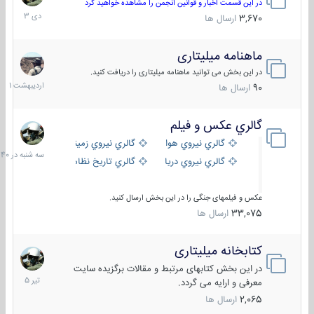
دی
در این قسمت اخبار و قوانین انجمن را مشاهده خواهید کرد
1403
3,670
ارسال ها
ماهنامه میلیتاری
30
اردیبهش
در این بخش می توانید ماهنامه میلیتاری را دریافت کنید.
1401
90
ارسال ها
گالري عكس و فيلم
سه
شنبه
گالري نيروي هوايي
گالري نيروي زميني
در
گالري نيروي دريايي
گالري تاریخ نظامی
15:40
عکس و فیلمهای جنگی را در این بخش ارسال کنید.
33,075
ارسال ها
کتابخانه میلیتاری
16
تیر
در این بخش کتابهای مرتبط و مقالات برگزیده سایت
1405
معرفی و ارایه می گردد.
2,065
ارسال ها