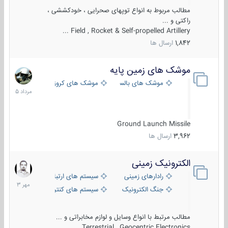
مطالب مربوط به انواع توپهای صحرایی ، خودکششی ،
راکتی و ...
Field , Rocket & Self-propelled Artillery ...
1,842
ارسال ها
موشک های زمین پایه
2
مرداد
موشک های بالستیک
موشک های کروز
1405
Ground Launch Missile
3,962
ارسال ها
الکترونیک زمینی
1
مهر
رادارهای زمینی
سیستم های ارتباطی و جمع آوری اطلاع
1403
جنگ الکترونیک
سیستم های کنترل آتش و تجهیزات الکتر
مطالب مرتبط با انواع وسایل و لوازم مخابراتی و ...
Terrestrial , Geocentric Electronics