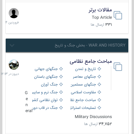
مقالات برتر
29
فروردین
Top Article
1404
331
ارسال ها
WAR AND HISTORY - بخش جنگ و تاریخ
مباحث جامع نظامی
دیروز
در
تاریخ و تمدن
جنگهای جهانی
12:13
جنگهای معاصر
جنگهای باستان
جنگهای مسلمین
جنگ آوران
مقاومت اسلامی
جنگ نرم و سایبری
G
e
مباحث جامع نظامی
توان نظامی کشورها
n
تسلیحات استراتژیک
جنگ در قاب دوربین
eral
Military Discussions
34,752
ارسال ها