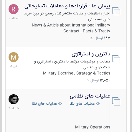
پیمان ها - قراردادها و معاملات تسلیحاتی
7
اسفند
اخبار ، اطلاعات و مقالات منتشر شده رسمی در مورد خرید
1400
های تسیحاتی
News & Article about International military
Contract , Pacts & Treaty
183
ارسال ها
دکترین و استراتژی
27
تیر
مطالب و موضوعات مرتبط با دکترین ، استراتژی و
1405
تاکتیکهای نظامی
Military Doctrine , Strategy & Tactics
12,050
ارسال ها
عملیات های نظامی
5
خرداد
عملیات های نظامی ایران
عملیات های نظامی خارجی
1404
Military Operations