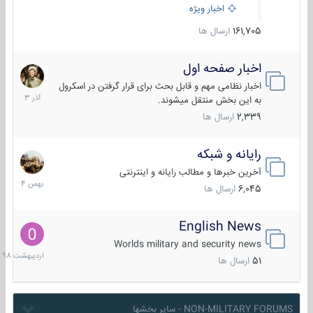
اخبار ویژه
161,705
ارسال ها
اخبار صفحه اول
7
آذر
اخبار نظامی مهم و قابل بحث برای قرار گرفتن در اسکرول
1403
به این بخش منتقل میشوند.
2,339
ارسال ها
رایانه و شبکه
30
بهمن
آخرین خبرها و مطالب رایانه و اینترنتی
1404
6,045
ارسال ها
English News
10
اردیبهش
Worlds military and security news
1398
51
ارسال ها
NON-MILITARY FORUMS - سایر بخشها