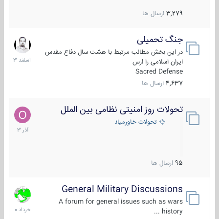
3,279
ارسال ها
جنگ تحمیلی
20
اسفند
در این بخش مطالب مرتبط با هشت سال دفاع مقدس
1403
ایران اسلامی را ارس
Sacred Defense
4,637
ارسال ها
تحولات روز امنیتی نظامی بین الملل
21
آذر
تحولات خاورمیانه
1403
95
ارسال ها
General Military Discussions
10
خرداد
A forum for general issues such as wars
1400
history ...