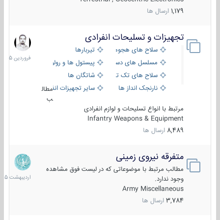
1,179
ارسال ها
تجهیزات و تسلیحات انفرادی
17
فروردین
سلاح های هجومی
تیربارها
1405
مسلسل های دستی
پیستول ها و رولورها
سلاح های تک تیر اندازی
شاتگان ها
نارنجک انداز ها
سایر تجهیزات انفرادی
مطال
ب
مرتبط با انواع تسلیحات و لوازم انفرادی
Infantry Weapons & Equipment
8,489
ارسال ها
متفرقه نیروی زمینی
27
اردیبهش
مطالب مرتبط با موضوعاتی که در لیست فوق مشاهده
1405
وجود ندارد.
Army Miscellaneous
3,784
ارسال ها