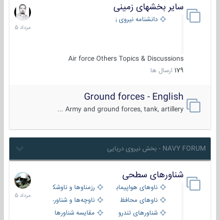
سایر بخشهای زمینی
9
مرداد
دانشنامه نیروی زمینی
1405
Air force Others Topics & Discussions
179
ارسال ها
Ground forces - English
Army and ground forces, tank, artillery ...
NAVY FORUM - بخش نیروی دریایی
شناورهای سطحی
2
مرداد
ناوهای هواپیمابر و بالگرد بر
رزمناوها و ناوشکن‌ها
1405
ناوهای محافظ
ناوچه‌ها و شناورهای گشتی
شناورهای تندرو
مقایسه شناورها