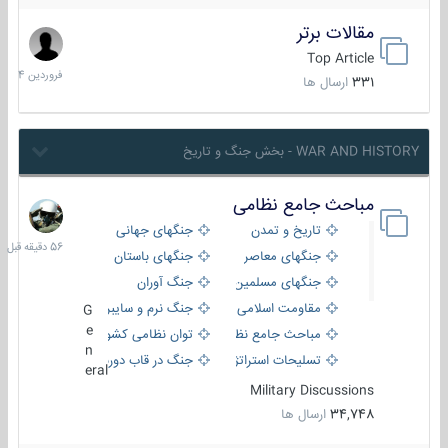
مقالات برتر
29
فروردین
Top Article
1404
331
ارسال ها
WAR AND HISTORY - بخش جنگ و تاریخ
مباحث جامع نظامی
56
دقیقه
تاریخ و تمدن
جنگهای جهانی
قبل
جنگهای معاصر
جنگهای باستان
جنگهای مسلمین
جنگ آوران
مقاومت اسلامی
جنگ نرم و سایبری
G
e
مباحث جامع نظامی
توان نظامی کشورها
n
تسلیحات استراتژیک
جنگ در قاب دوربین
eral
Military Discussions
34,748
ارسال ها