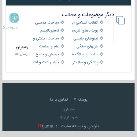
دیگر موضوعات و مطالب
8
اردیبهش
انقلاب اسلامی ایران
مباحث مذهبی
1405
رویدادهای تاریخی و مذهبی
ناسیونالیسم
نیروهای پلیسی
مباحث امنیتی و اطلاعاتی
بازیهای جنگی
علم و صنعت
24,637
ارسال ها
سایت و وبلاگ ها
پرسش و پاسخ
پزشکی و سلامتی
پیشنهادات و انتقادات
پوسته
تماس با ما
میلیتاری
قدرت از IPS
طراحي و توسعه سايت -
gama.ir
iT