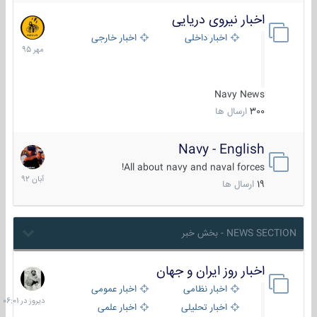
اخبار نیروی دریایی
27
مهر
اخبار داخلی
اخبار خارجی
1395
Navy News
300
ارسال ها
Navy - English
22
آبان
All about navy and naval forces!
1392
19
ارسال ها
NEWS SECTION - بخش خبر
اخبار روز ایران و جهان
دیروز
در
اخبار نظامی
اخبار عمومی
06:01
اخبار تحلیلی
اخبار علمی