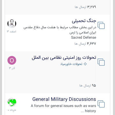
3,279
ارسال ها
جنگ تحمیلی
20
اسفند
در این بخش مطالب مرتبط با هشت سال دفاع مقدس
1403
ایران اسلامی را ارس
Sacred Defense
4,637
ارسال ها
تحولات روز امنیتی نظامی بین الملل
21
آذر
تحولات خاورمیانه
1403
95
ارسال ها
General Military Discussions
10
خرداد
A forum for general issues such as wars
1400
history ...