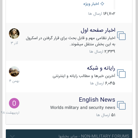
اخبار ویژه
161,702
ارسال ها
اخبار صفحه اول
7
آذر
اخبار نظامی مهم و قابل بحث برای قرار گرفتن در اسکرول
1403
به این بخش منتقل میشوند.
2,339
ارسال ها
رایانه و شبکه
30
بهمن
آخرین خبرها و مطالب رایانه و اینترنتی
1404
6,045
ارسال ها
English News
10
اردیبهش
Worlds military and security news
1398
51
ارسال ها
NON-MILITARY FORUMS - سایر بخشها