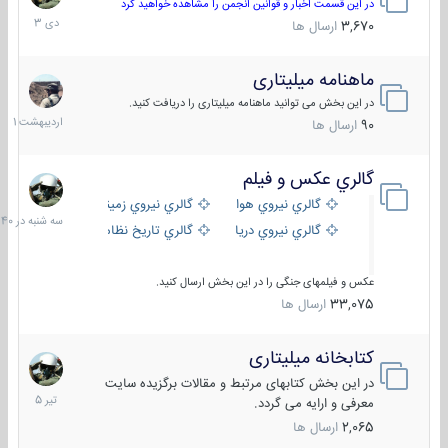
دی
در این قسمت اخبار و قوانین انجمن را مشاهده خواهید کرد
1403
3,670
ارسال ها
ماهنامه میلیتاری
30
اردیبهش
در این بخش می توانید ماهنامه میلیتاری را دریافت کنید.
1401
90
ارسال ها
گالري عكس و فيلم
سه
شنبه
گالري نيروي هوايي
گالري نيروي زميني
در
گالري نيروي دريايي
گالري تاریخ نظامی
15:40
عکس و فیلمهای جنگی را در این بخش ارسال کنید.
33,075
ارسال ها
کتابخانه میلیتاری
16
تیر
در این بخش کتابهای مرتبط و مقالات برگزیده سایت
1405
معرفی و ارایه می گردد.
2,065
ارسال ها