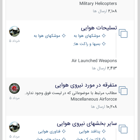
Military Helicopters
2,108
ارسال ها
تسلیحات هوایی
30
خرداد
موشکهای هوا به هوا
موشکهای هوا به سطح
1405
بمبها و راکت های هوایی
Air Launched Weapons
2,413
ارسال ها
متفرقه در مورد نیروی هوایی
7
مرداد
مطالب مرتبط با موضوعاتی که در لیست فوق وجود ندارد.
1405
Miscellaneous Airforcce
10,208
ارسال ها
سایر بخشهای نیروی هوایی
2
مرداد
پدافند هوایی
فناوری هوایی
1405
الکترونیک هوایی
موتورهای هوایی