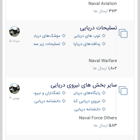
Naval Aviation
373
ارسال ها
تسلیحات دریایی
2
مرداد
توپ های دریایی
موشک‌های دریایی
1405
پدافندهای دریاپایه
تسلیحات زیر سطحی
Naval Warfare
1,802
ارسال ها
سایر بخش های نیروی دریایی
22
بهمن
پایگاه‌های دریایی
تفنگداران و نیروهای ویژه‌ی دریایی
1404
نیروی دریایی کشورهای مختلف
دانشنامه دریایی
دانشنامه دریایی کپی
Naval Force Others
583
ارسال ها