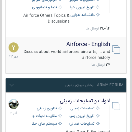
تاریخ نیروی هوایی
فضا و فضانوردی
دانشنامه هوایی
Air force Others Topics &
Discussions
19,094
ارسال ها
Airforce - English
15
مهر
Discuss about world airforces, aircrafts, ... and
1393
airforce history
27
ارسال ها
ARMY FORUM - بخش نیروی زمینی
ادوات و تسلیحات زمینی
21
آذر
تسلیحات زمینی
فناوری زمینی
1404
تاریخ نیروی زمینی
مقایسه ادوات جنگی
تسلیحات ضد زره
سیستم های حفاظت فعال
Army Gear & Equipment