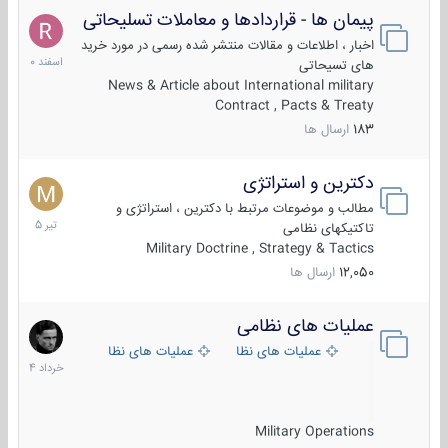
پیمان ها - قراردادها و معاملات تسلیحاتی
7
اسفند
اخبار ، اطلاعات و مقالات منتشر شده رسمی در مورد خرید
1400
های تسیحاتی
News & Article about International military
Contract , Pacts & Treaty
183
ارسال ها
دکترین و استراتژی
27
تیر
مطالب و موضوعات مرتبط با دکترین ، استراتژی و
1405
تاکتیکهای نظامی
Military Doctrine , Strategy & Tactics
12,050
ارسال ها
عملیات های نظامی
5
خرداد
عملیات های نظامی ایران
عملیات های نظامی خارجی
1404
Military Operations