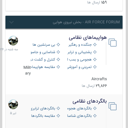
159
ارسال ها
AIR FORCE FORUM - بخش نیروی هوایی
هواپیماهای نظامی
سه
شنبه
جنگنده و رهگیر
بی سرنشین ها
در
پشتیبانی و ترابری
شناسایی و جاسوسی
18:26
هجومی و بمب افکن
کنترل و گشت دریایی
تمرینی و آموزشی
مقایسه هواپیماها
Milit
ary
Aircrafts
29,866
ارسال ها
بالگردهای نظامی
22
تیر
بالگردهای هجومی
بالگردهای ترابری
1405
بالگردهای شناسایی
مقایسه بالگردها