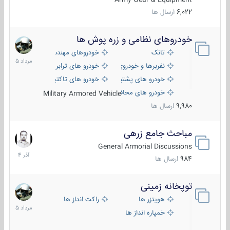
6,022
ارسال ها
خودروهای نظامی و زره پوش ها
2
مرداد
تانک
خودروهای مهندسی
1405
نفربرها و خودروی های رزمی پیاده نظام
خودرو های ترابری نظامی
خودرو های پشتیبانی آتش ، شناسایی و ضد تانک
خودرو های تاکتیکی نظامی
خودرو های محافظت شده
Military Armored Vehicle
9,980
ارسال ها
مباحث جامع زرهی
7
آذر
General Armorial Discussions
1404
984
ارسال ها
توپخانه زمینی
9
مرداد
هویتزر ها
راکت انداز ها
1405
خمپاره انداز ها