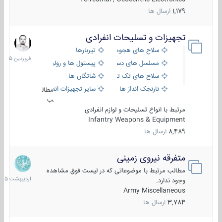
1,179
ارسال ها
تجهیزات و تسلیحات انفرادی
17
فروردین
سلاح های هجومی
تیربارها
1405
مسلسل های دستی
پیستول ها و رولورها
سلاح های تک تیر اندازی
شاتگان ها
نارنجک انداز ها
سایر تجهیزات انفرادی
مطال
ب
مرتبط با انواع تسلیحات و لوازم انفرادی
Infantry Weapons & Equipment
8,489
ارسال ها
متفرقه نیروی زمینی
27
اردیبهش
مطالب مرتبط با موضوعاتی که در لیست فوق مشاهده
1405
وجود ندارد.
Army Miscellaneous
3,784
ارسال ها