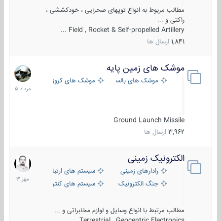
مطالب مربوط به انواع توپهای صحرایی ، خودکششی ،
راکتی و ...
Field , Rocket & Self-propelled Artillery ...
1,841
ارسال ها
موشک های زمین پایه
2
مرداد
موشک های بالستیک
موشک های کروز
1405
Ground Launch Missile
3,962
ارسال ها
الکترونیک زمینی
1
مهر
رادارهای زمینی
سیستم های ارتباطی و جمع آوری اطلاع
1403
جنگ الکترونیک
سیستم های کنترل آتش و تجهیزات الکتر
مطالب مرتبط با انواع وسایل و لوازم مخابراتی و ...
Terrestrial , Geocentric Electronics