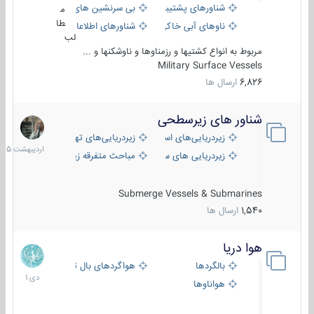
شناورهای پشتیبانی
بی سرنشین های دریایی
م
طا
ناوهای آبی خاکی و نیروبر
شناورهای اطلاعاتی و جاسوسی
لب
مربوط به انواع کشتیها و رزمناوها و ناوشکنها و ...
Military Surface Vessels
6,826
ارسال ها
شناور های زیرسطحی
31
اردیبهش
زیردریایی‌های استراتژیک
زیردریایی‌های تهاجمی
1405
زیردریایی های سبک
مباحث متفرقه زیرسطحی
Submerge Vessels & Submarines
1,540
ارسال ها
هوا دریا
12
دی
بالگردها
هواگردهای بال ثابت
1401
هواناوها