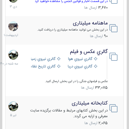
دی
در این قسمت اخبار و قوانین انجمن را مشاهده خواهید کرد
1403
3,670
ارسال ها
ماهنامه میلیتاری
30
اردیبهش
در این بخش می توانید ماهنامه میلیتاری را دریافت کنید.
1401
90
ارسال ها
گالري عكس و فيلم
سه
شنبه
گالري نيروي هوايي
گالري نيروي زميني
در
گالري نيروي دريايي
گالري تاریخ نظامی
15:40
عکس و فیلمهای جنگی را در این بخش ارسال کنید.
33,075
ارسال ها
کتابخانه میلیتاری
16
تیر
در این بخش کتابهای مرتبط و مقالات برگزیده سایت
1405
معرفی و ارایه می گردد.
2,065
ارسال ها