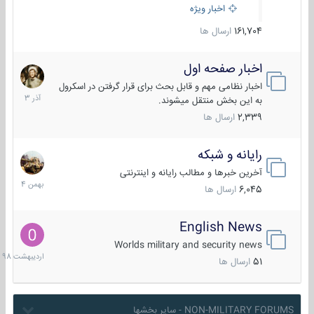
اخبار ویژه
161,704
ارسال ها
اخبار صفحه اول
7
آذر
اخبار نظامی مهم و قابل بحث برای قرار گرفتن در اسکرول
1403
به این بخش منتقل میشوند.
2,339
ارسال ها
رایانه و شبکه
30
بهمن
آخرین خبرها و مطالب رایانه و اینترنتی
1404
6,045
ارسال ها
English News
10
اردیبهش
Worlds military and security news
1398
51
ارسال ها
NON-MILITARY FORUMS - سایر بخشها