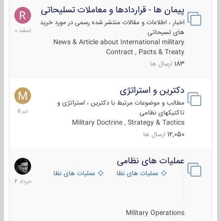
پیمان ها - قراردادها و معاملات تسلیحاتی
7
اسفند
اخبار ، اطلاعات و مقالات منتشر شده رسمی در مورد خرید
1400
های تسیحاتی
News & Article about International military
Contract , Pacts & Treaty
183
ارسال ها
دکترین و استراتژی
27
تیر
مطالب و موضوعات مرتبط با دکترین ، استراتژی و
1405
تاکتیکهای نظامی
Military Doctrine , Strategy & Tactics
12,050
ارسال ها
عملیات های نظامی
5
خرداد
عملیات های نظامی ایران
عملیات های نظامی خارجی
1404
Military Operations