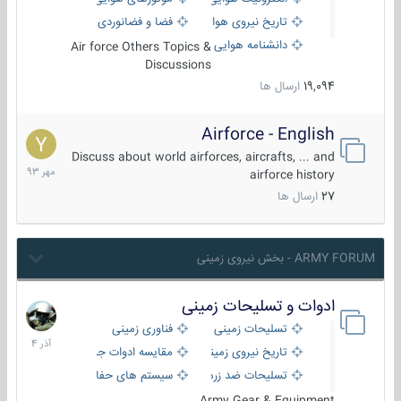
تاریخ نیروی هوایی
فضا و فضانوردی
دانشنامه هوایی
Air force Others Topics &
Discussions
19,094
ارسال ها
Airforce - English
15
مهر
Discuss about world airforces, aircrafts, ... and
1393
airforce history
27
ارسال ها
ARMY FORUM - بخش نیروی زمینی
ادوات و تسلیحات زمینی
21
آذر
تسلیحات زمینی
فناوری زمینی
1404
تاریخ نیروی زمینی
مقایسه ادوات جنگی
تسلیحات ضد زره
سیستم های حفاظت فعال
Army Gear & Equipment