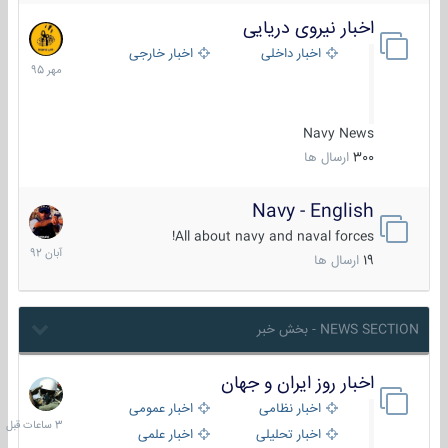
اخبار نیروی دریایی
27
مهر
اخبار داخلی
اخبار خارجی
1395
Navy News
300
ارسال ها
Navy - English
22
آبان
All about navy and naval forces!
1392
19
ارسال ها
NEWS SECTION - بخش خبر
اخبار روز ایران و جهان
3
ساعات
اخبار نظامی
اخبار عمومی
قبل
اخبار تحلیلی
اخبار علمی