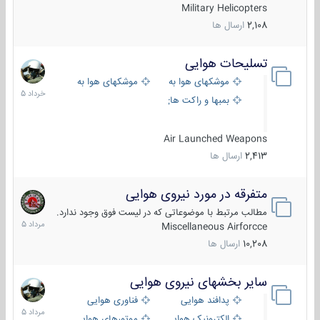
Military Helicopters
2,108
ارسال ها
تسلیحات هوایی
30
خرداد
موشکهای هوا به هوا
موشکهای هوا به سطح
1405
بمبها و راکت های هوایی
Air Launched Weapons
2,413
ارسال ها
متفرقه در مورد نیروی هوایی
7
مرداد
مطالب مرتبط با موضوعاتی که در لیست فوق وجود ندارد.
1405
Miscellaneous Airforcce
10,208
ارسال ها
سایر بخشهای نیروی هوایی
2
مرداد
پدافند هوایی
فناوری هوایی
1405
الکترونیک هوایی
موتورهای هوایی