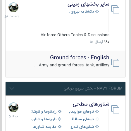
سایر بخشهای زمینی
1
ساعت
دانشنامه نیروی زمینی
قبل
Air force Others Topics & Discussions
180
ارسال ها
Ground forces - English
Army and ground forces, tank, artillery ...
NAVY FORUM - بخش نیروی دریایی
شناورهای سطحی
2
مرداد
ناوهای هواپیمابر و بالگرد بر
رزمناوها و ناوشکن‌ها
1405
ناوهای محافظ
ناوچه‌ها و شناورهای گشتی
شناورهای تندرو
مقایسه شناورها