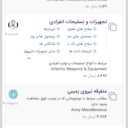
1,179
ارسال ها
تجهیزات و تسلیحات انفرادی
17
فروردین
سلاح های هجومی
تیربارها
1405
مسلسل های دستی
پیستول ها و رولورها
سلاح های تک تیر اندازی
شاتگان ها
نارنجک انداز ها
سایر تجهیزات انفرادی
مطال
ب
مرتبط با انواع تسلیحات و لوازم انفرادی
Infantry Weapons & Equipment
8,489
ارسال ها
متفرقه نیروی زمینی
27
اردیبهش
مطالب مرتبط با موضوعاتی که در لیست فوق مشاهده
1405
وجود ندارد.
Army Miscellaneous
3,784
ارسال ها