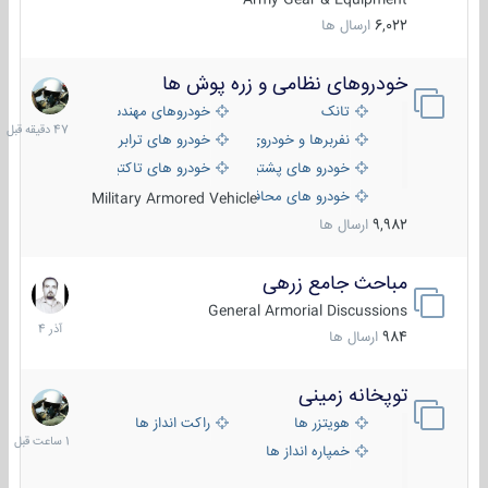
6,022
ارسال ها
خودروهای نظامی و زره پوش ها
47
دقیقه
تانک
خودروهای مهندسی
قبل
نفربرها و خودروی های رزمی پیاده نظام
خودرو های ترابری نظامی
خودرو های پشتیبانی آتش ، شناسایی و ضد تانک
خودرو های تاکتیکی نظامی
خودرو های محافظت شده
Military Armored Vehicle
9,982
ارسال ها
مباحث جامع زرهی
7
آذر
General Armorial Discussions
1404
984
ارسال ها
توپخانه زمینی
1
ساعت
هویتزر ها
راکت انداز ها
قبل
خمپاره انداز ها