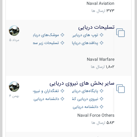
Naval Aviation
373
ارسال ها
تسلیحات دریایی
2
مرداد
توپ های دریایی
موشک‌های دریایی
1405
پدافندهای دریاپایه
تسلیحات زیر سطحی
Naval Warfare
1,802
ارسال ها
سایر بخش های نیروی دریایی
22
بهمن
پایگاه‌های دریایی
تفنگداران و نیروهای ویژه‌ی دریایی
1404
نیروی دریایی کشورهای مختلف
دانشنامه دریایی
دانشنامه دریایی کپی
Naval Force Others
583
ارسال ها