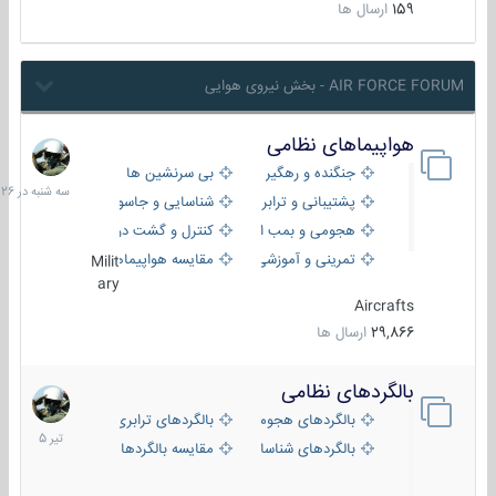
159
ارسال ها
AIR FORCE FORUM - بخش نیروی هوایی
هواپیماهای نظامی
سه
شنبه
جنگنده و رهگیر
بی سرنشین ها
در
پشتیبانی و ترابری
شناسایی و جاسوسی
18:26
هجومی و بمب افکن
کنترل و گشت دریایی
تمرینی و آموزشی
مقایسه هواپیماها
Milit
ary
Aircrafts
29,866
ارسال ها
بالگردهای نظامی
22
تیر
بالگردهای هجومی
بالگردهای ترابری
1405
بالگردهای شناسایی
مقایسه بالگردها