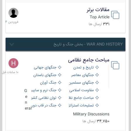
مقالات برتر
29
فروردین
Top Article
1404
331
ارسال ها
WAR AND HISTORY - بخش جنگ و تاریخ
مباحث جامع نظامی
10
ساعات
تاریخ و تمدن
جنگهای جهانی
قبل
جنگهای معاصر
جنگهای باستان
جنگهای مسلمین
جنگ آوران
مقاومت اسلامی
جنگ نرم و سایبری
G
e
مباحث جامع نظامی
توان نظامی کشورها
n
تسلیحات استراتژیک
جنگ در قاب دوربین
eral
Military Discussions
34,750
ارسال ها