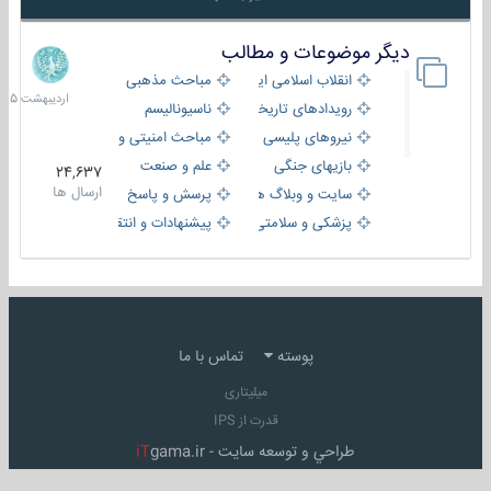
دیگر موضوعات و مطالب
8
اردیبهش
انقلاب اسلامی ایران
مباحث مذهبی
1405
رویدادهای تاریخی و مذهبی
ناسیونالیسم
نیروهای پلیسی
مباحث امنیتی و اطلاعاتی
بازیهای جنگی
علم و صنعت
24,637
ارسال ها
سایت و وبلاگ ها
پرسش و پاسخ
پزشکی و سلامتی
پیشنهادات و انتقادات
پوسته
تماس با ما
میلیتاری
قدرت از IPS
طراحي و توسعه سايت -
gama.ir
iT