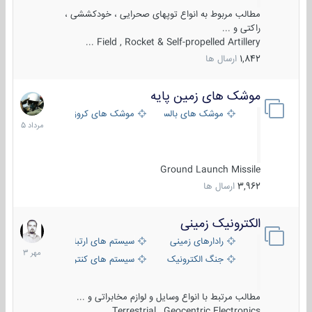
مطالب مربوط به انواع توپهای صحرایی ، خودکششی ،
راکتی و ...
Field , Rocket & Self-propelled Artillery ...
1,842
ارسال ها
موشک های زمین پایه
2
مرداد
موشک های بالستیک
موشک های کروز
1405
Ground Launch Missile
3,962
ارسال ها
الکترونیک زمینی
1
مهر
رادارهای زمینی
سیستم های ارتباطی و جمع آوری اطلاع
1403
جنگ الکترونیک
سیستم های کنترل آتش و تجهیزات الکتر
مطالب مرتبط با انواع وسایل و لوازم مخابراتی و ...
Terrestrial , Geocentric Electronics