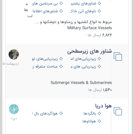
شناورهای پشتیبانی
بی سرنشین های دریایی
م
طا
ناوهای آبی خاکی و نیروبر
شناورهای اطلاعاتی و جاسوسی
لب
مربوط به انواع کشتیها و رزمناوها و ناوشکنها و ...
Military Surface Vessels
6,826
ارسال ها
شناور های زیرسطحی
31
اردیبهش
زیردریایی‌های استراتژیک
زیردریایی‌های تهاجمی
1405
زیردریایی های سبک
مباحث متفرقه زیرسطحی
Submerge Vessels & Submarines
1,540
ارسال ها
هوا دریا
12
دی
بالگردها
هواگردهای بال ثابت
1401
هواناوها