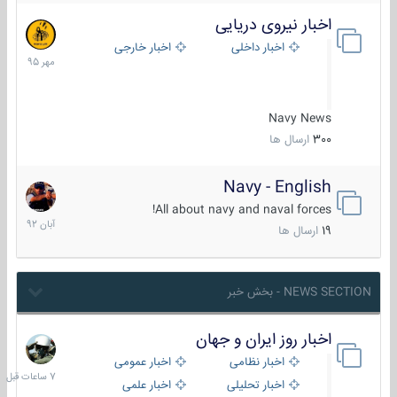
اخبار نیروی دریایی
27
مهر
اخبار داخلی
اخبار خارجی
1395
Navy News
300
ارسال ها
Navy - English
22
آبان
All about navy and naval forces!
1392
19
ارسال ها
NEWS SECTION - بخش خبر
اخبار روز ایران و جهان
7
ساعات
اخبار نظامی
اخبار عمومی
قبل
اخبار تحلیلی
اخبار علمی