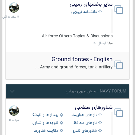
سایر بخشهای زمینی
11
ساعات
دانشنامه نیروی زمینی
قبل
Air force Others Topics & Discussions
180
ارسال ها
Ground forces - English
Army and ground forces, tank, artillery ...
NAVY FORUM - بخش نیروی دریایی
شناورهای سطحی
2
مرداد
ناوهای هواپیمابر و بالگرد بر
رزمناوها و ناوشکن‌ها
1405
ناوهای محافظ
ناوچه‌ها و شناورهای گشتی
شناورهای تندرو
مقایسه شناورها