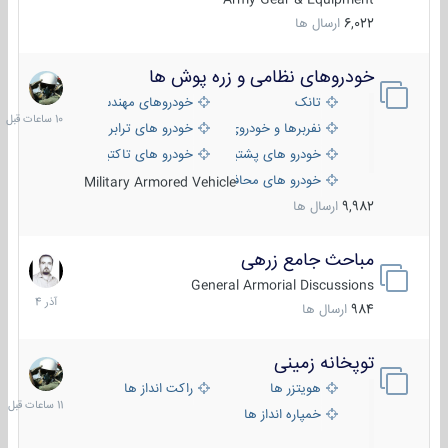
6,022
ارسال ها
خودروهای نظامی و زره پوش ها
10
ساعات
تانک
خودروهای مهندسی
قبل
نفربرها و خودروی های رزمی پیاده نظام
خودرو های ترابری نظامی
خودرو های پشتیبانی آتش ، شناسایی و ضد تانک
خودرو های تاکتیکی نظامی
خودرو های محافظت شده
Military Armored Vehicle
9,982
ارسال ها
مباحث جامع زرهی
7
آذر
General Armorial Discussions
1404
984
ارسال ها
توپخانه زمینی
11
ساعات
هویتزر ها
راکت انداز ها
قبل
خمپاره انداز ها