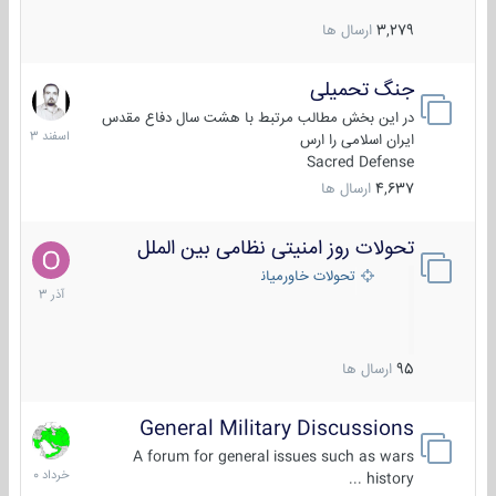
3,279
ارسال ها
جنگ تحمیلی
20
اسفند
در این بخش مطالب مرتبط با هشت سال دفاع مقدس
1403
ایران اسلامی را ارس
Sacred Defense
4,637
ارسال ها
تحولات روز امنیتی نظامی بین الملل
21
آذر
تحولات خاورمیانه
1403
95
ارسال ها
General Military Discussions
10
خرداد
A forum for general issues such as wars
1400
history ...