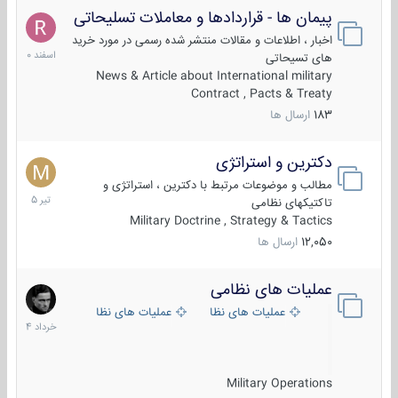
پیمان ها - قراردادها و معاملات تسلیحاتی
7
اسفند
اخبار ، اطلاعات و مقالات منتشر شده رسمی در مورد خرید
1400
های تسیحاتی
News & Article about International military
Contract , Pacts & Treaty
183
ارسال ها
دکترین و استراتژی
27
تیر
مطالب و موضوعات مرتبط با دکترین ، استراتژی و
1405
تاکتیکهای نظامی
Military Doctrine , Strategy & Tactics
12,050
ارسال ها
عملیات های نظامی
5
خرداد
عملیات های نظامی ایران
عملیات های نظامی خارجی
1404
Military Operations