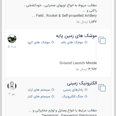
مطالب مربوط به انواع توپهای صحرایی ، خودکششی ،
راکتی و ...
Field , Rocket & Self-propelled Artillery ...
1,842
ارسال ها
موشک های زمین پایه
2
مرداد
موشک های بالستیک
موشک های کروز
1405
Ground Launch Missile
3,962
ارسال ها
الکترونیک زمینی
1
مهر
رادارهای زمینی
سیستم های ارتباطی و جمع آوری اطلاع
1403
جنگ الکترونیک
سیستم های کنترل آتش و تجهیزات الکتر
مطالب مرتبط با انواع وسایل و لوازم مخابراتی و ...
Terrestrial , Geocentric Electronics