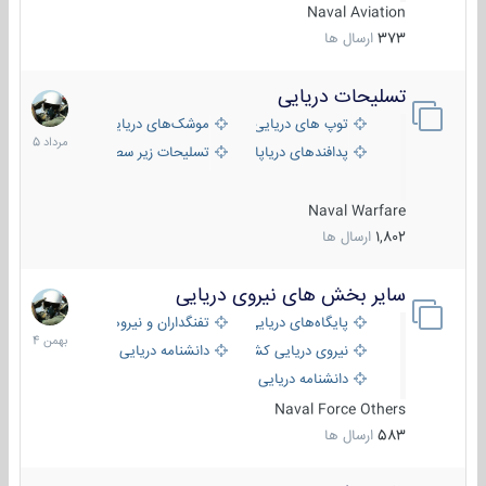
Naval Aviation
373
ارسال ها
تسلیحات دریایی
2
مرداد
توپ های دریایی
موشک‌های دریایی
1405
پدافندهای دریاپایه
تسلیحات زیر سطحی
Naval Warfare
1,802
ارسال ها
سایر بخش های نیروی دریایی
22
بهمن
پایگاه‌های دریایی
تفنگداران و نیروهای ویژه‌ی دریایی
1404
نیروی دریایی کشورهای مختلف
دانشنامه دریایی
دانشنامه دریایی کپی
Naval Force Others
583
ارسال ها