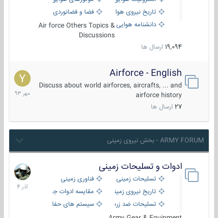
تاریخ نیروی هوایی
فضا و فضانوردی
دانشنامه هوایی
Air force Others Topics &
Discussions
19,094
ارسال ها
Airforce - English
15
مهر
Discuss about world airforces, aircrafts, ... and
1393
airforce history
27
ارسال ها
ARMY FORUM - بخش نیروی زمینی
ادوات و تسلیحات زمینی
21
آذر
تسلیحات زمینی
فناوری زمینی
1404
تاریخ نیروی زمینی
مقایسه ادوات جنگی
تسلیحات ضد زره
سیستم های حفاظت فعال
Army Gear & Equipment