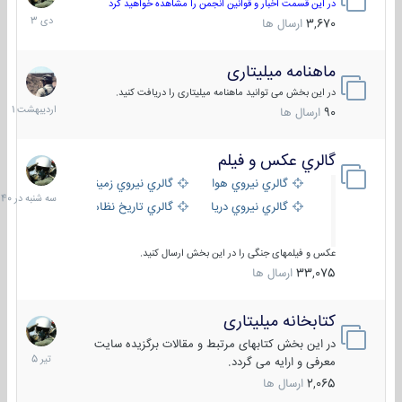
دی
در این قسمت اخبار و قوانین انجمن را مشاهده خواهید کرد
1403
3,670
ارسال ها
ماهنامه میلیتاری
30
اردیبهش
در این بخش می توانید ماهنامه میلیتاری را دریافت کنید.
1401
90
ارسال ها
گالري عكس و فيلم
سه
شنبه
گالري نيروي هوايي
گالري نيروي زميني
در
گالري نيروي دريايي
گالري تاریخ نظامی
15:40
عکس و فیلمهای جنگی را در این بخش ارسال کنید.
33,075
ارسال ها
کتابخانه میلیتاری
16
تیر
در این بخش کتابهای مرتبط و مقالات برگزیده سایت
1405
معرفی و ارایه می گردد.
2,065
ارسال ها