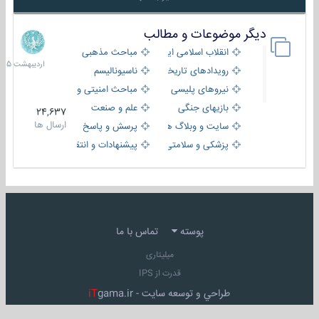
دیگر موضوعات و مطالب
8
اردیبهش
انقلاب اسلامی ایران
مباحث مذهبی
1405
رویدادهای تاریخی و مذهبی
ناسیونالیسم
نیروهای پلیسی
مباحث امنیتی و اطلاعاتی
بازیهای جنگی
علم و صنعت
24,637
ارسال ها
سایت و وبلاگ ها
پرسش و پاسخ
پزشکی و سلامتی
پیشنهادات و انتقادات
پوسته
تماس با ما
میلیتاری
قدرت از IPS
طراحي و توسعه سايت -
gama.ir
iT