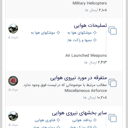
Military Helicopters
2,108
ارسال ها
تسلیحات هوایی
30
خرداد
موشکهای هوا به هوا
موشکهای هوا به سطح
1405
بمبها و راکت های هوایی
Air Launched Weapons
2,413
ارسال ها
متفرقه در مورد نیروی هوایی
7
مرداد
مطالب مرتبط با موضوعاتی که در لیست فوق وجود ندارد.
1405
Miscellaneous Airforcce
10,208
ارسال ها
سایر بخشهای نیروی هوایی
2
مرداد
پدافند هوایی
فناوری هوایی
1405
الکترونیک هوایی
موتورهای هوایی