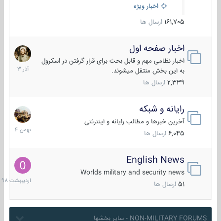
اخبار ویژه
161,705
ارسال ها
اخبار صفحه اول
7
آذر
اخبار نظامی مهم و قابل بحث برای قرار گرفتن در اسکرول
1403
به این بخش منتقل میشوند.
2,339
ارسال ها
رایانه و شبکه
30
بهمن
آخرین خبرها و مطالب رایانه و اینترنتی
1404
6,045
ارسال ها
English News
10
اردیبهش
Worlds military and security news
1398
51
ارسال ها
NON-MILITARY FORUMS - سایر بخشها