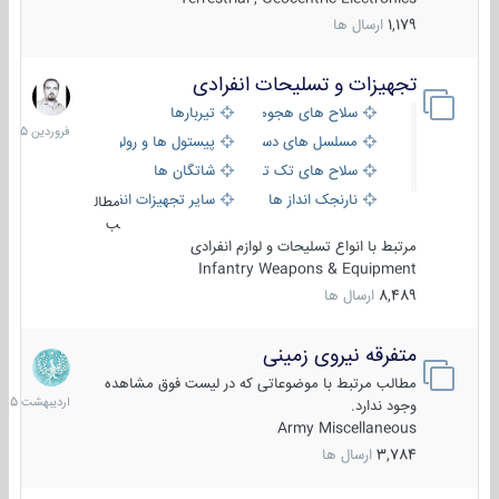
1,179
ارسال ها
تجهیزات و تسلیحات انفرادی
17
فروردین
سلاح های هجومی
تیربارها
1405
مسلسل های دستی
پیستول ها و رولورها
سلاح های تک تیر اندازی
شاتگان ها
نارنجک انداز ها
سایر تجهیزات انفرادی
مطال
ب
مرتبط با انواع تسلیحات و لوازم انفرادی
Infantry Weapons & Equipment
8,489
ارسال ها
متفرقه نیروی زمینی
27
اردیبهش
مطالب مرتبط با موضوعاتی که در لیست فوق مشاهده
1405
وجود ندارد.
Army Miscellaneous
3,784
ارسال ها