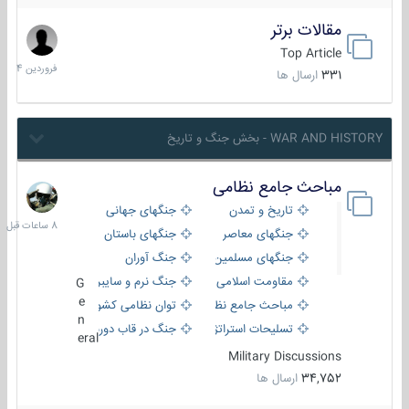
مقالات برتر
29
فروردین
Top Article
1404
331
ارسال ها
WAR AND HISTORY - بخش جنگ و تاریخ
مباحث جامع نظامی
8
ساعات
تاریخ و تمدن
جنگهای جهانی
قبل
جنگهای معاصر
جنگهای باستان
جنگهای مسلمین
جنگ آوران
مقاومت اسلامی
جنگ نرم و سایبری
G
e
مباحث جامع نظامی
توان نظامی کشورها
n
تسلیحات استراتژیک
جنگ در قاب دوربین
eral
Military Discussions
34,752
ارسال ها