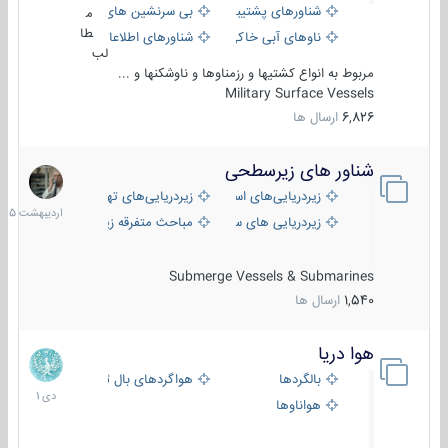
شناورهای پشتیبانی
بی سرنشین های دریایی
م
طا
ناوهای آبی خاکی و نیروبر
شناورهای اطلاعاتی و جاسوسی
لب
مربوط به انواع کشتیها و رزمناوها و ناوشکنها و ...
Military Surface Vessels
6,826
ارسال ها
شناور های زیرسطحی
31
اردیبهش
زیردریایی‌های استراتژیک
زیردریایی‌های تهاجمی
1405
زیردریایی های سبک
مباحث متفرقه زیرسطحی
Submerge Vessels & Submarines
1,540
ارسال ها
هوا دریا
12
دی
بالگردها
هواگردهای بال ثابت
1401
هواناوها