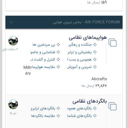
159
ارسال ها
AIR FORCE FORUM - بخش نیروی هوایی
هواپیماهای نظامی
9
ساعات
جنگنده و رهگیر
بی سرنشین ها
قبل
پشتیبانی و ترابری
شناسایی و جاسوسی
هجومی و بمب افکن
کنترل و گشت دریایی
تمرینی و آموزشی
مقایسه هواپیماها
Milit
ary
Aircrafts
29,867
ارسال ها
بالگردهای نظامی
22
تیر
بالگردهای هجومی
بالگردهای ترابری
1405
بالگردهای شناسایی
مقایسه بالگردها