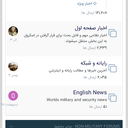
اخبار ویژه
161,708
ارسال ها
اخبار صفحه اول
7
آذر
اخبار نظامی مهم و قابل بحث برای قرار گرفتن در اسکرول
1403
به این بخش منتقل میشوند.
2,339
ارسال ها
رایانه و شبکه
30
بهمن
آخرین خبرها و مطالب رایانه و اینترنتی
1404
6,045
ارسال ها
English News
10
اردیبهش
Worlds military and security news
1398
51
ارسال ها
NON-MILITARY FORUMS - سایر بخشها