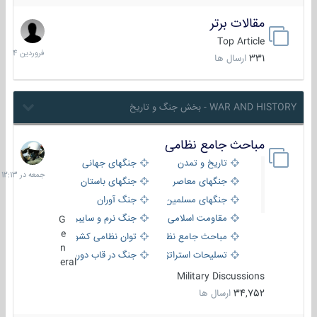
مقالات برتر
29
فروردین
Top Article
1404
331
ارسال ها
WAR AND HISTORY - بخش جنگ و تاریخ
مباحث جامع نظامی
جمعه
در
تاریخ و تمدن
جنگهای جهانی
12:13
جنگهای معاصر
جنگهای باستان
جنگهای مسلمین
جنگ آوران
مقاومت اسلامی
جنگ نرم و سایبری
G
e
مباحث جامع نظامی
توان نظامی کشورها
n
تسلیحات استراتژیک
جنگ در قاب دوربین
eral
Military Discussions
34,752
ارسال ها