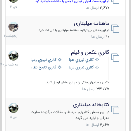
دی
در این قسمت اخبار و قوانین انجمن را مشاهده خواهید کرد
1403
3,670
ارسال ها
ماهنامه میلیتاری
30
اردیبهش
در این بخش می توانید ماهنامه میلیتاری را دریافت کنید.
1401
90
ارسال ها
گالري عكس و فيلم
سه
شنبه
گالري نيروي هوايي
گالري نيروي زميني
در
گالري نيروي دريايي
گالري تاریخ نظامی
15:40
عکس و فیلمهای جنگی را در این بخش ارسال کنید.
33,075
ارسال ها
کتابخانه میلیتاری
16
تیر
در این بخش کتابهای مرتبط و مقالات برگزیده سایت
1405
معرفی و ارایه می گردد.
2,065
ارسال ها