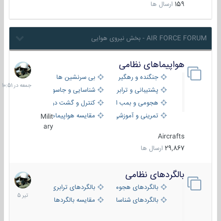
159
ارسال ها
AIR FORCE FORUM - بخش نیروی هوایی
هواپیماهای نظامی
جمعه
در
جنگنده و رهگیر
بی سرنشین ها
10:51
پشتیبانی و ترابری
شناسایی و جاسوسی
هجومی و بمب افکن
کنترل و گشت دریایی
تمرینی و آموزشی
مقایسه هواپیماها
Milit
ary
Aircrafts
29,867
ارسال ها
بالگردهای نظامی
22
تیر
بالگردهای هجومی
بالگردهای ترابری
1405
بالگردهای شناسایی
مقایسه بالگردها