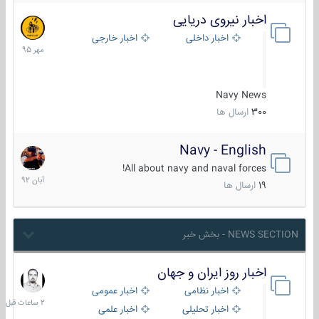
اخبار نیروی دریایی
27
مهر
اخبار داخلی
اخبار خارجی
1395
Navy News
300
ارسال ها
Navy - English
22
آبان
All about navy and naval forces!
1392
19
ارسال ها
NEWS SECTION - بخش خبر
اخبار روز ایران و جهان
2
ساعات
اخبار نظامی
اخبار عمومی
قبل
اخبار تحلیلی
اخبار علمی