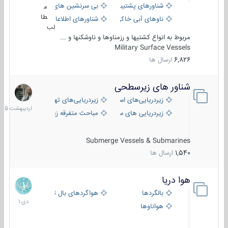
شناورهای پشتیبانی
بی سرنشین های دریایی
م
طا
ناوهای آبی خاکی و نیروبر
شناورهای اطلاعاتی و جاسوسی
لب
مربوط به انواع کشتیها و رزمناوها و ناوشکنها و ...
Military Surface Vessels
6,826
ارسال ها
شناور های زیرسطحی
31
اردیبهش
زیردریایی‌های استراتژیک
زیردریایی‌های تهاجمی
1405
زیردریایی های سبک
مباحث متفرقه زیرسطحی
Submerge Vessels & Submarines
1,540
ارسال ها
هوا دریا
12
دی
بالگردها
هواگردهای بال ثابت
1401
هواناوها