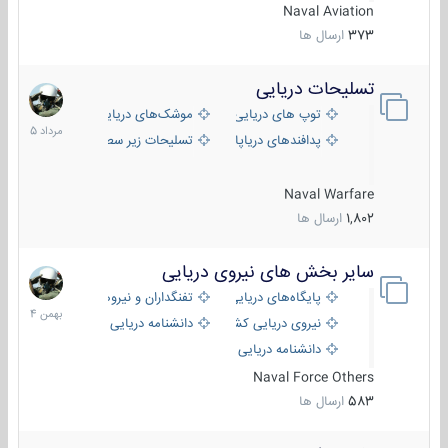
Naval Aviation
373
ارسال ها
تسلیحات دریایی
2
مرداد
توپ های دریایی
موشک‌های دریایی
1405
پدافندهای دریاپایه
تسلیحات زیر سطحی
Naval Warfare
1,802
ارسال ها
سایر بخش های نیروی دریایی
22
بهمن
پایگاه‌های دریایی
تفنگداران و نیروهای ویژه‌ی دریایی
1404
نیروی دریایی کشورهای مختلف
دانشنامه دریایی
دانشنامه دریایی کپی
Naval Force Others
583
ارسال ها