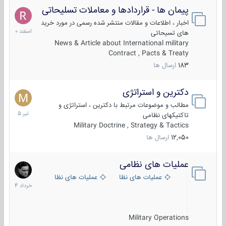
پیمان ها - قراردادها و معاملات تسلیحاتی
7
اسفند
اخبار ، اطلاعات و مقالات منتشر شده رسمی در مورد خرید
1400
های تسیحاتی
News & Article about International military
Contract , Pacts & Treaty
183
ارسال ها
دکترین و استراتژی
27
تیر
مطالب و موضوعات مرتبط با دکترین ، استراتژی و
1405
تاکتیکهای نظامی
Military Doctrine , Strategy & Tactics
12,050
ارسال ها
عملیات های نظامی
5
خرداد
عملیات های نظامی ایران
عملیات های نظامی خارجی
1404
Military Operations