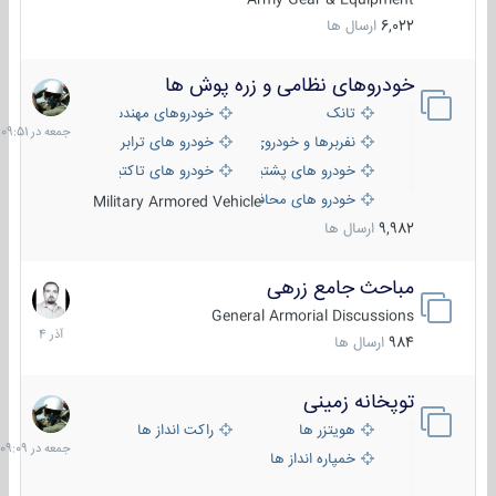
6,022
ارسال ها
خودروهای نظامی و زره پوش ها
جمعه
در
تانک
خودروهای مهندسی
09:51
نفربرها و خودروی های رزمی پیاده نظام
خودرو های ترابری نظامی
خودرو های پشتیبانی آتش ، شناسایی و ضد تانک
خودرو های تاکتیکی نظامی
خودرو های محافظت شده
Military Armored Vehicle
9,982
ارسال ها
مباحث جامع زرهی
7
آذر
General Armorial Discussions
1404
984
ارسال ها
توپخانه زمینی
جمعه
در
هویتزر ها
راکت انداز ها
09:09
خمپاره انداز ها