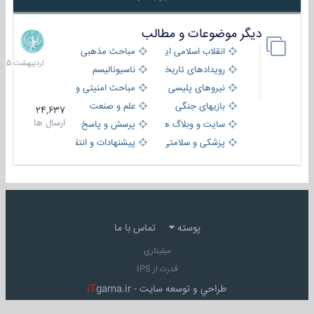
دیگر موضوعات و مطالب
8
اردیبهش
انقلاب اسلامی ایران
مباحث مذهبی
1405
رویدادهای تاریخی و مذهبی
ناسیونالیسم
نیروهای پلیسی
مباحث امنیتی و اطلاعاتی
بازیهای جنگی
علم و صنعت
24,637
ارسال ها
سایت و وبلاگ ها
پرسش و پاسخ
پزشکی و سلامتی
پیشنهادات و انتقادات
پوسته
تماس با ما
میلیتاری
قدرت از IPS
طراحي و توسعه سايت -
gama.ir
iT