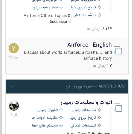
تاریخ نیروی هوایی
فضا و فضانوردی
دانشنامه هوایی
Air force Others Topics &
Discussions
19,094
ارسال ها
Airforce - English
15
مهر
Discuss about world airforces, aircrafts, ... and
1393
airforce history
27
ارسال ها
ARMY FORUM - بخش نیروی زمینی
ادوات و تسلیحات زمینی
21
آذر
تسلیحات زمینی
فناوری زمینی
1404
تاریخ نیروی زمینی
مقایسه ادوات جنگی
تسلیحات ضد زره
سیستم های حفاظت فعال
Army Gear & Equipment