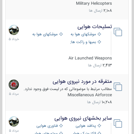
Military Helicopters
2,108
ارسال ها
تسلیحات هوایی
30
خرداد
موشکهای هوا به هوا
موشکهای هوا به سطح
1405
بمبها و راکت های هوایی
Air Launched Weapons
2,413
ارسال ها
متفرقه در مورد نیروی هوایی
7
مرداد
مطالب مرتبط با موضوعاتی که در لیست فوق وجود ندارد.
1405
Miscellaneous Airforcce
10,208
ارسال ها
سایر بخشهای نیروی هوایی
2
مرداد
پدافند هوایی
فناوری هوایی
1405
الکترونیک هوایی
موتورهای هوایی