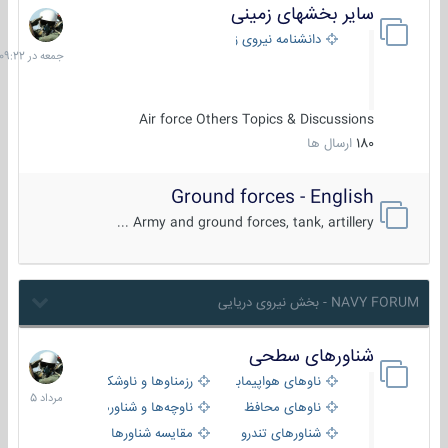
سایر بخشهای زمینی
جمعه
در
دانشنامه نیروی زمینی
09:22
Air force Others Topics & Discussions
180
ارسال ها
Ground forces - English
Army and ground forces, tank, artillery ...
NAVY FORUM - بخش نیروی دریایی
شناورهای سطحی
2
مرداد
ناوهای هواپیمابر و بالگرد بر
رزمناوها و ناوشکن‌ها
1405
ناوهای محافظ
ناوچه‌ها و شناورهای گشتی
شناورهای تندرو
مقایسه شناورها