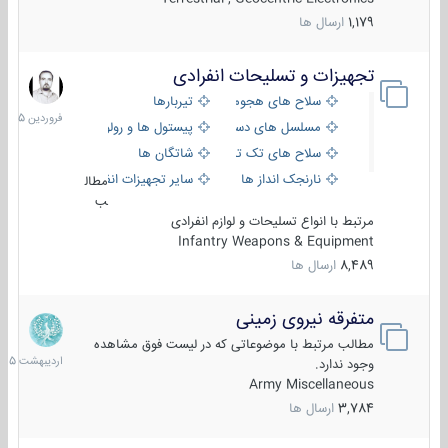
1,179
ارسال ها
تجهیزات و تسلیحات انفرادی
17
فروردین
سلاح های هجومی
تیربارها
1405
مسلسل های دستی
پیستول ها و رولورها
سلاح های تک تیر اندازی
شاتگان ها
نارنجک انداز ها
سایر تجهیزات انفرادی
مطال
ب
مرتبط با انواع تسلیحات و لوازم انفرادی
Infantry Weapons & Equipment
8,489
ارسال ها
متفرقه نیروی زمینی
27
اردیبهش
مطالب مرتبط با موضوعاتی که در لیست فوق مشاهده
1405
وجود ندارد.
Army Miscellaneous
3,784
ارسال ها