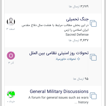
3,279
ارسال ها
جنگ تحمیلی
20
اسفند
در این بخش مطالب مرتبط با هشت سال دفاع مقدس
1403
ایران اسلامی را ارس
Sacred Defense
4,637
ارسال ها
تحولات روز امنیتی نظامی بین الملل
21
آذر
تحولات خاورمیانه
1403
95
ارسال ها
General Military Discussions
10
خرداد
A forum for general issues such as wars
1400
history ...