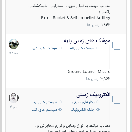
مطالب مربوط به انواع توپهای صحرایی ، خودکششی ،
راکتی و ...
Field , Rocket & Self-propelled Artillery ...
1,842
ارسال ها
موشک های زمین پایه
2
مرداد
موشک های بالستیک
موشک های کروز
1405
Ground Launch Missile
3,962
ارسال ها
الکترونیک زمینی
1
مهر
رادارهای زمینی
سیستم های ارتباطی و جمع آوری اطلاع
1403
جنگ الکترونیک
سیستم های کنترل آتش و تجهیزات الکتر
مطالب مرتبط با انواع وسایل و لوازم مخابراتی و ...
Terrestrial , Geocentric Electronics