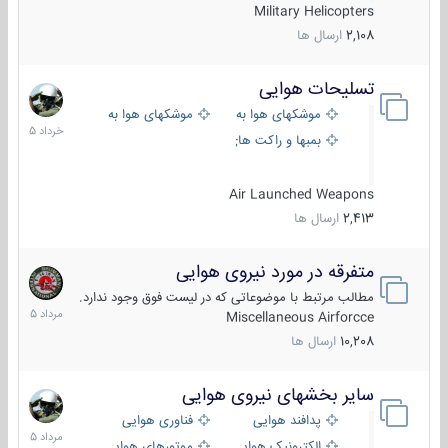
Military Helicopters
2,108
ارسال ها
تسلیحات هوایی
30
خرداد
موشکهای هوا به هوا
موشکهای هوا به سطح
1405
بمبها و راکت های هوایی
Air Launched Weapons
2,413
ارسال ها
متفرقه در مورد نیروی هوایی
7
مرداد
مطالب مرتبط با موضوعاتی که در لیست فوق وجود ندارد.
1405
Miscellaneous Airforcce
10,208
ارسال ها
سایر بخشهای نیروی هوایی
2
مرداد
پدافند هوایی
فناوری هوایی
1405
الکترونیک هوایی
موتورهای هوایی