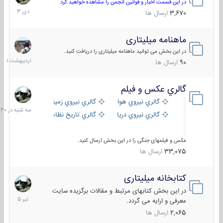
دی
در این قسمت اخبار و قوانین انجمن را مشاهده خواهید کرد
1403
3,670
ارسال ها
ماهنامه میلیتاری
30
اردیبهش
در این بخش می توانید ماهنامه میلیتاری را دریافت کنید.
1401
90
ارسال ها
گالري عكس و فيلم
سه
شنبه
گالري نيروي هوايي
گالري نيروي زميني
در
گالري نيروي دريايي
گالري تاریخ نظامی
15:40
عکس و فیلمهای جنگی را در این بخش ارسال کنید.
33,075
ارسال ها
کتابخانه میلیتاری
16
تیر
در این بخش کتابهای مرتبط و مقالات برگزیده سایت
1405
معرفی و ارایه می گردد.
2,065
ارسال ها