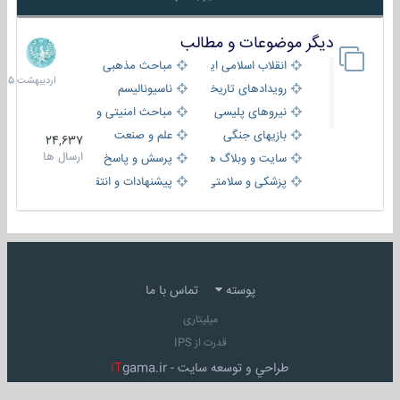
دیگر موضوعات و مطالب
8
اردیبهش
انقلاب اسلامی ایران
مباحث مذهبی
1405
رویدادهای تاریخی و مذهبی
ناسیونالیسم
نیروهای پلیسی
مباحث امنیتی و اطلاعاتی
بازیهای جنگی
علم و صنعت
24,637
ارسال ها
سایت و وبلاگ ها
پرسش و پاسخ
پزشکی و سلامتی
پیشنهادات و انتقادات
پوسته
تماس با ما
میلیتاری
قدرت از IPS
طراحي و توسعه سايت -
gama.ir
iT