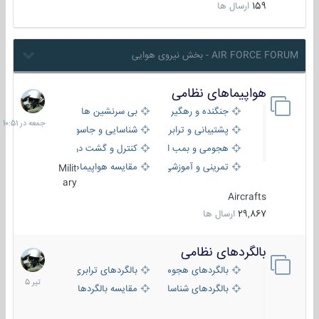
159
ارسال ها
AIR FORCE FORUM - بخش نیروی هوایی
هواپیماهای نظامی
جمعه
در
جنگنده و رهگیر
بی سرنشین ها
10:51
پشتیبانی و ترابری
شناسایی و جاسوسی
هجومی و بمب افکن
کنترل و گشت دریایی
تمرینی و آموزشی
مقایسه هواپیماها
Milit
ary
Aircrafts
29,867
ارسال ها
بالگردهای نظامی
22
تیر
بالگردهای هجومی
بالگردهای ترابری
1405
بالگردهای شناسایی
مقایسه بالگردها