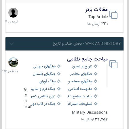
مقالات برتر
29
فروردین
Top Article
1404
331
ارسال ها
WAR AND HISTORY - بخش جنگ و تاریخ
مباحث جامع نظامی
جمعه
در
تاریخ و تمدن
جنگهای جهانی
12:13
جنگهای معاصر
جنگهای باستان
جنگهای مسلمین
جنگ آوران
مقاومت اسلامی
جنگ نرم و سایبری
G
e
مباحث جامع نظامی
توان نظامی کشورها
n
تسلیحات استراتژیک
جنگ در قاب دوربین
eral
Military Discussions
34,752
ارسال ها