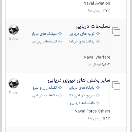
Naval Aviation
373
ارسال ها
تسلیحات دریایی
2
مرداد
توپ های دریایی
موشک‌های دریایی
1405
پدافندهای دریاپایه
تسلیحات زیر سطحی
Naval Warfare
1,802
ارسال ها
سایر بخش های نیروی دریایی
22
بهمن
پایگاه‌های دریایی
تفنگداران و نیروهای ویژه‌ی دریایی
1404
نیروی دریایی کشورهای مختلف
دانشنامه دریایی
دانشنامه دریایی کپی
Naval Force Others
583
ارسال ها