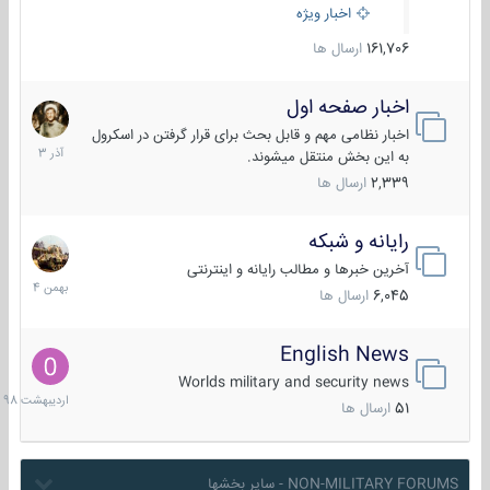
اخبار ویژه
161,706
ارسال ها
اخبار صفحه اول
7
آذر
اخبار نظامی مهم و قابل بحث برای قرار گرفتن در اسکرول
1403
به این بخش منتقل میشوند.
2,339
ارسال ها
رایانه و شبکه
30
بهمن
آخرین خبرها و مطالب رایانه و اینترنتی
1404
6,045
ارسال ها
English News
10
اردیبهش
Worlds military and security news
1398
51
ارسال ها
NON-MILITARY FORUMS - سایر بخشها