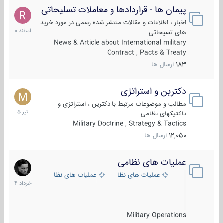
پیمان ها - قراردادها و معاملات تسلیحاتی
7
اسفند
اخبار ، اطلاعات و مقالات منتشر شده رسمی در مورد خرید
1400
های تسیحاتی
News & Article about International military
Contract , Pacts & Treaty
183
ارسال ها
دکترین و استراتژی
27
تیر
مطالب و موضوعات مرتبط با دکترین ، استراتژی و
1405
تاکتیکهای نظامی
Military Doctrine , Strategy & Tactics
12,050
ارسال ها
عملیات های نظامی
5
خرداد
عملیات های نظامی ایران
عملیات های نظامی خارجی
1404
Military Operations