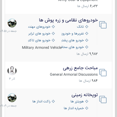
6,022
ارسال ها
خودروهای نظامی و زره پوش ها
جمعه
در
تانک
خودروهای مهندسی
09:51
نفربرها و خودروی های رزمی پیاده نظام
خودرو های ترابری نظامی
خودرو های پشتیبانی آتش ، شناسایی و ضد تانک
خودرو های تاکتیکی نظامی
خودرو های محافظت شده
Military Armored Vehicle
9,982
ارسال ها
مباحث جامع زرهی
7
آذر
General Armorial Discussions
1404
984
ارسال ها
توپخانه زمینی
جمعه
در
هویتزر ها
راکت انداز ها
09:09
خمپاره انداز ها