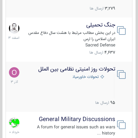
3,279
ارسال ها
جنگ تحمیلی
20
اسفند
در این بخش مطالب مرتبط با هشت سال دفاع مقدس
1403
ایران اسلامی را ارس
Sacred Defense
4,637
ارسال ها
تحولات روز امنیتی نظامی بین الملل
21
آذر
تحولات خاورمیانه
1403
95
ارسال ها
General Military Discussions
10
خرداد
A forum for general issues such as wars
1400
history ...