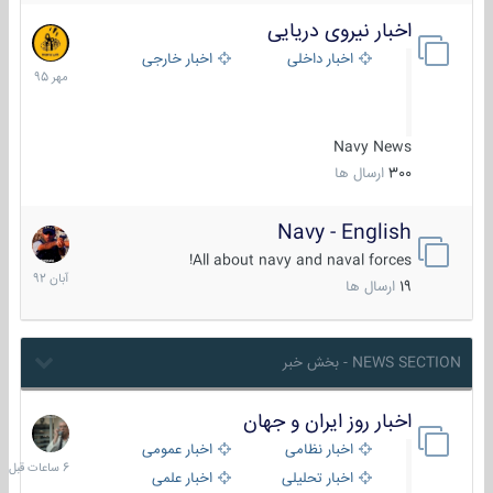
اخبار نیروی دریایی
27
مهر
اخبار داخلی
اخبار خارجی
1395
Navy News
300
ارسال ها
Navy - English
22
آبان
All about navy and naval forces!
1392
19
ارسال ها
NEWS SECTION - بخش خبر
اخبار روز ایران و جهان
6
ساعات
اخبار نظامی
اخبار عمومی
قبل
اخبار تحلیلی
اخبار علمی