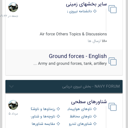
سایر بخشهای زمینی
جمعه
در
دانشنامه نیروی زمینی
09:22
Air force Others Topics & Discussions
180
ارسال ها
Ground forces - English
Army and ground forces, tank, artillery ...
NAVY FORUM - بخش نیروی دریایی
شناورهای سطحی
2
مرداد
ناوهای هواپیمابر و بالگرد بر
رزمناوها و ناوشکن‌ها
1405
ناوهای محافظ
ناوچه‌ها و شناورهای گشتی
شناورهای تندرو
مقایسه شناورها