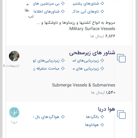
شناورهای پشتیبانی
بی سرنشین های دریایی
م
طا
ناوهای آبی خاکی و نیروبر
شناورهای اطلاعاتی و جاسوسی
لب
مربوط به انواع کشتیها و رزمناوها و ناوشکنها و ...
Military Surface Vessels
6,826
ارسال ها
شناور های زیرسطحی
31
اردیبهش
زیردریایی‌های استراتژیک
زیردریایی‌های تهاجمی
1405
زیردریایی های سبک
مباحث متفرقه زیرسطحی
Submerge Vessels & Submarines
1,540
ارسال ها
هوا دریا
12
دی
بالگردها
هواگردهای بال ثابت
1401
هواناوها