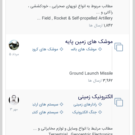
مطالب مربوط به انواع توپهای صحرایی ، خودکششی ،
راکتی و ...
Field , Rocket & Self-propelled Artillery ...
1,842
ارسال ها
موشک های زمین پایه
2
مرداد
موشک های بالستیک
موشک های کروز
1405
Ground Launch Missile
3,962
ارسال ها
الکترونیک زمینی
1
مهر
رادارهای زمینی
سیستم های ارتباطی و جمع آوری اطلاع
1403
جنگ الکترونیک
سیستم های کنترل آتش و تجهیزات الکتر
مطالب مرتبط با انواع وسایل و لوازم مخابراتی و ...
Terrestrial , Geocentric Electronics