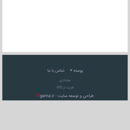
پوسته
تماس با ما
میلیتاری
قدرت از IPS
طراحي و توسعه سايت -
gama.ir
iT