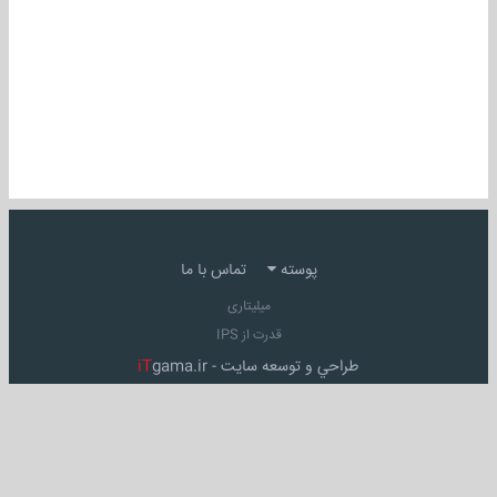
پوسته
تماس با ما
میلیتاری
قدرت از IPS
طراحي و توسعه سايت -
gama.ir
iT