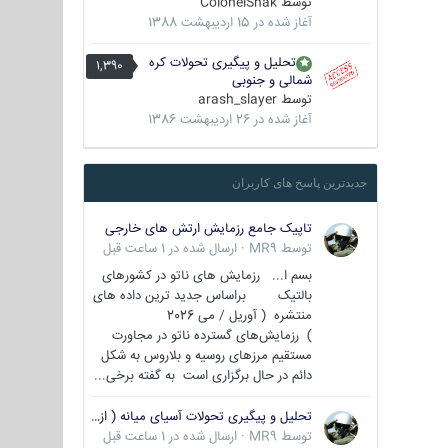
توسط
ColonelShak
آغاز شده در
15 اردیبهشت 1388
تحلیل و پیگیری تحولات کره
1,390
شمالی و جنوبی
توسط
arash_slayer
آغاز شده در
26 اردیبهشت 1386
جدیدترین پاسخ های کاربران
تاپیک جامع رزمایش ارتش های خارجی
توسط
MR9
·
ارسال شده در
1 ساعت قبل
بسم ا... رزمایش های ناتو در کشورهای
بالتیک براساس جدید ترین داده های
منتشره ( آوریل / می 2026
) رزمایش‌های گسترده ناتو در مجاورت
مستقیم مرزهای روسیه و بلاروس به شکل
دائم در حال برگزاری است به گفته برخی...
تحلیل و پیگیری تحولات آسیای میانه ( ازبکستان، تاجیکستان، ترکمنستان، قزاقستان و قرقیزستان )
توسط
MR9
·
ارسال شده در
1 ساعت قبل