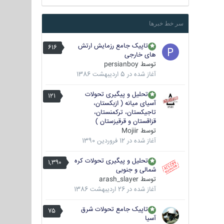
سر خط خبرها
تاپیک جامع رزمایش ارتش
616
های خارجی
توسط
persianboy
آغاز شده در
5 اردیبهشت 1386
تحلیل و پیگیری تحولات
121
آسیای میانه ( ازبکستان،
تاجیکستان، ترکمنستان،
قزاقستان و قرقیزستان )
توسط
Mojiir
آغاز شده در
12 فروردین 1390
تحلیل و پیگیری تحولات کره
1,390
شمالی و جنوبی
توسط
arash_slayer
آغاز شده در
26 اردیبهشت 1386
تاپیک جامع تحولات شرق
75
آسیا