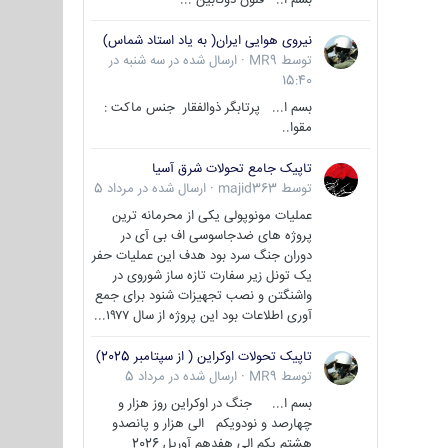
نیروی هوایی ایران( به یاد استاد شماس)
توسط
MR9
·
ارسال شده در
سه شنبه در
15:40
بسم ا... پرتابگر ذوالفقار جنس ماکت :
مقوا..
تاپیک جامع تحولات شرق آسیا
توسط
majid363
·
ارسال شده در
مرداد 5
عملیات مونوپولی یکی از محرمانه ترین
پروژه های ضدجاسوسی اف بی آی در
دوران جنگ سرد بود هدف این عملیات حفر
یک تونل زیر سفارت تازه ساز شوروی در
واشنگتن و نصب تجهیزات شنود برای جمع
آوری اطلاعات بود این پروژه از سال ۱۹۷۷...
تاپیک تحولات اوکراین ( از سپتامبر 2025)
توسط
MR9
·
ارسال شده در
مرداد 5
بسم ا... جنگ در اوکراین روز هزار و
چهارصد و نودویکم الی هزار و پانصدو
هشتم یکم الی هفدهم آوریل 2026