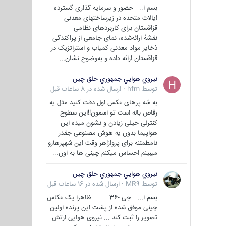
بسم ا.. حضور و سرمایه گذاری گسترده
ایالات متحده در زیرساختهای معدنی
قزاقستان برای کاربردهای نظامی
نقشهٔ ارائه‌شده، نمای جامعی از پراکندگی
ذخایر مواد معدنی کمیاب و استراتژیک در
قزاقستان ارائه داده و به‌وضوح نشان...
نيروي هوايي جمهوري خلق چين
توسط
hfm
·
ارسال شده در
8 ساعات قبل
به شه پرهای عکس اول دقت کنید مثل یه
رقاص باله است تو اسمون!!این سطوح
کنترلی خیلی زیادن و نشون میده این
هواپیما بدون یه هوش مصنوعی جقدر
نامطمئنه برای پرواز!هر وقت این شهپرهارو
میبینم احساس میکنم چینی ها به اون...
نيروي هوايي جمهوري خلق چين
توسط
MR9
·
ارسال شده در
16 ساعات قبل
بسم ا... جی -36 ظاهرا یک عکاس
چینی موفق شده از پشت این پرنده اولین
تصویر را ثبت کند ... نیروی هوایی ارتش