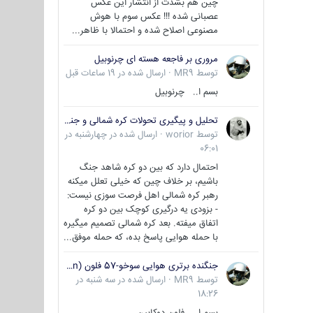
چین هم بشدت از انتشار این عکس
عصبانی شده !!! عکس سوم با هوش
مصنوعی اصلاح شده و احتمالا با ظاهر...
مروری بر فاجعه هسته ای چرنوبیل
توسط
MR9
·
ارسال شده در
19 ساعات قبل
بسم ا.. چرنوبیل
تحلیل و پیگیری تحولات کره شمالی و جنوبی
توسط
worior
·
ارسال شده در
چهارشنبه در
06:01
احتمال دارد که بین دو کره شاهد جنگ
باشیم، بر خلاف چین که خیلی تعلل میکنه
رهبر کره شمالی اهل فرصت سوزی نیست:
- بزودی یه درگیری کوچک بین دو کره
اتفاق میفته. بعد کره شمالی تصمیم میگیره
با حمله هوایی پاسخ بده، که حمله موفق...
جنگنده برتری هوایی سوخو-57 فلون (Su-57/Felon)
توسط
MR9
·
ارسال شده در
سه شنبه در
18:26
بسم ا.. فلون دوکابین ...