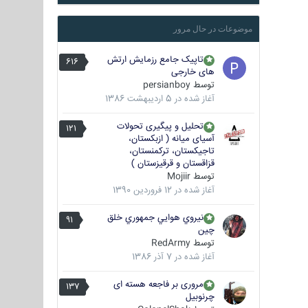
موضوعات در حال مرور
تاپیک جامع رزمایش ارتش
616
های خارجی
توسط
persianboy
آغاز شده در
5 اردیبهشت 1386
تحلیل و پیگیری تحولات
121
آسیای میانه ( ازبکستان،
تاجیکستان، ترکمنستان،
قزاقستان و قرقیزستان )
توسط
Mojiir
آغاز شده در
12 فروردین 1390
نيروي هوايي جمهوري خلق
91
چين
توسط
RedArmy
آغاز شده در
7 آذر 1386
مروری بر فاجعه هسته ای
137
چرنوبیل