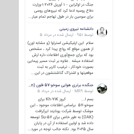
جنگ در اوکراین – 1 آوریل 2026 1-وزارت
دفاع روسیه ادعا کرد که نیروهای روسی
برای سومین بار در طول تهاجم تمام عیار...
دانشنامه نیروی زمینی
توسط
951
·
ارسال شده در
مرداد 5
سلام این اپلیکیشن استراوا (و مشابه اون)
از همون موقع که رواج پیدا کرد ، مشخص
بود که برای جمع‌آوری اطلاعات داره ارش
استفاده میشه . علاوه بر ثبت مسیر پیمایی
بصورت خودکار ، ترغیب کاربر به ثبت
موقعیتها و اشتراک‌ گذاشتنشون در این...
جنگنده برتری هوایی سوخو-57 فلون (Su-57/Felon)
توسط
MR9
·
ارسال شده در
مرداد 5
بسم ا... کروز Kh-71K برای
سوخو-57 براساس اطلاعات موجود ، این
موشک توسط شرکت یونایتد ایرکرافت
(OAK) به طور خاص برای Su-57 توسعه
داده شد و اولین استفاده از آن در پایان
سال 2025 بود. نکته جالب توجه در مورد...