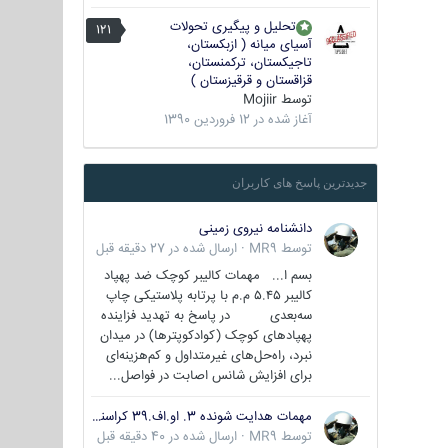
تحلیل و پیگیری تحولات
121
آسیای میانه ( ازبکستان،
تاجیکستان، ترکمنستان،
قزاقستان و قرقیزستان )
توسط
Mojiir
آغاز شده در
12 فروردین 1390
جدیدترین پاسخ های کاربران
دانشنامه نیروی زمینی
توسط
MR9
·
ارسال شده در
27 دقیقه قبل
بسم ا... مهمات کالیبر کوچک ضد پهپاد
کالیبر ۵.۴۵ م.م با پرتابه پلاستیکی چاپ
سه‌بعدی در پاسخ به تهدید فزاینده
پهپادهای کوچک (کوادکوپترها) در میدان
نبرد، راه‌حل‌های غیرمتداول و کم‌هزینه‌ای
برای افزایش شانس اصابت در فواصل...
مهمات هدایت شونده 3. او.اف.39 کراسنوپل/بصیر( Krasnopol 3OF39 )
توسط
MR9
·
ارسال شده در
40 دقیقه قبل