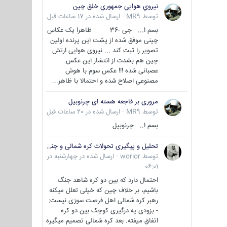
نيروي هوايي جمهوري خلق چين
توسط
MR9
·
ارسال شده در
17 ساعات قبل
بسم ا... جی -36 ظاهرا یک عکاس
چینی موفق شده از پشت این پرنده اولین
تصویر را ثبت کند ... نیروی هوایی ارتش
چین هم بشدت از انتشار این عکس
عصبانی شده !!! عکس سوم با هوش
مصنوعی اصلاح شده و احتمالا با ظاهر...
مروری بر فاجعه هسته ای چرنوبیل
توسط
MR9
·
ارسال شده در
20 ساعات قبل
بسم ا.. چرنوبیل
تحلیل و پیگیری تحولات کره شمالی و جنوبی
توسط
worior
·
ارسال شده در
چهارشنبه در
06:01
احتمال دارد که بین دو کره شاهد جنگ
باشیم، بر خلاف چین که خیلی تعلل میکنه
رهبر کره شمالی اهل فرصت سوزی نیست:
- بزودی یه درگیری کوچک بین دو کره
اتفاق میفته. بعد کره شمالی تصمیم میگیره