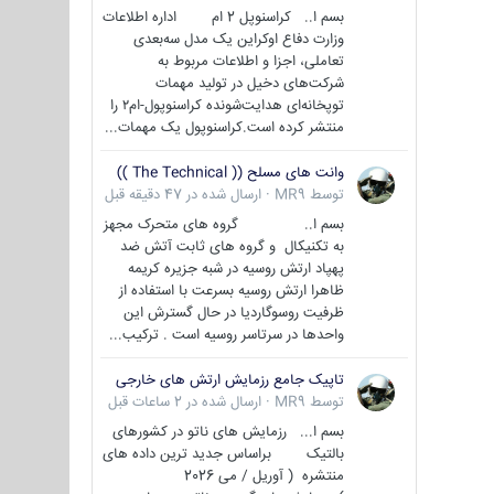
بسم ا.. کراسنوپل 2 ام اداره اطلاعات
وزارت دفاع اوکراین یک مدل سه‌بعدی
تعاملی، اجزا و اطلاعات مربوط به
شرکت‌های دخیل در تولید مهمات
توپخانه‌ای هدایت‌شونده کراسنوپول-ام۲ را
منتشر کرده است.کراسنوپول یک مهمات...
وانت های مسلح (( The Technical ))
توسط
MR9
·
ارسال شده در
47 دقیقه قبل
بسم ا.. گروه های متحرک مجهز
به تکنیکال و گروه های ثابت آتش ضد
پهپاد ارتش روسیه در شبه جزیره کریمه
ظاهرا ارتش روسیه بسرعت با استفاده از
ظرفیت روسوگاردیا در حال گسترش این
واحدها در سرتاسر روسیه است . ترکیب...
تاپیک جامع رزمایش ارتش های خارجی
توسط
MR9
·
ارسال شده در
2 ساعات قبل
بسم ا... رزمایش های ناتو در کشورهای
بالتیک براساس جدید ترین داده های
منتشره ( آوریل / می 2026