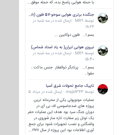
با حمله هوایی پاسخ بده، که حمله موفق...
جنگنده برتری هوایی سوخو-57 فلون (Su-57/Felon)
توسط
MR9
·
ارسال شده در
سه شنبه در
18:26
بسم ا.. فلون دوکابین ...
نیروی هوایی ایران( به یاد استاد شماس)
توسط
MR9
·
ارسال شده در
سه شنبه در
15:40
بسم ا... پرتابگر ذوالفقار جنس ماکت :
مقوا..
تاپیک جامع تحولات شرق آسیا
توسط
majid363
·
ارسال شده در
مرداد 5
عملیات مونوپولی یکی از محرمانه ترین
پروژه های ضدجاسوسی اف بی آی در
دوران جنگ سرد بود هدف این عملیات حفر
یک تونل زیر سفارت تازه ساز شوروی در
واشنگتن و نصب تجهیزات شنود برای جمع
آوری اطلاعات بود این پروژه از سال ۱۹۷۷...