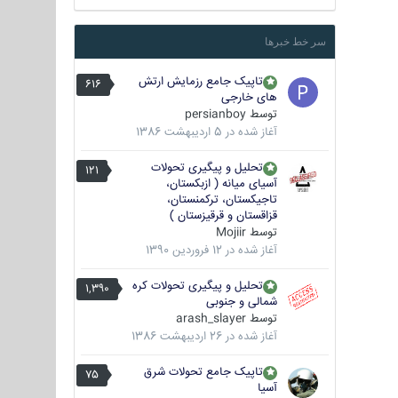
سر خط خبرها
تاپیک جامع رزمایش ارتش
616
های خارجی
توسط
persianboy
آغاز شده در
5 اردیبهشت 1386
تحلیل و پیگیری تحولات
121
آسیای میانه ( ازبکستان،
تاجیکستان، ترکمنستان،
قزاقستان و قرقیزستان )
توسط
Mojiir
آغاز شده در
12 فروردین 1390
تحلیل و پیگیری تحولات کره
1,390
شمالی و جنوبی
توسط
arash_slayer
آغاز شده در
26 اردیبهشت 1386
تاپیک جامع تحولات شرق
75
آسیا