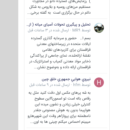
) رزمایش‌های گسترده ناتو در مجاورت
مستقیم مرزهای روسیه و بلاروس به شکل
دائم در حال برگزاری است به گفته برخی...
تحلیل و پیگیری تحولات آسیای میانه ( ازبکستان، تاجیکستان، ترکمنستان، قزاقستان و قرقیزستان )
توسط
MR9
·
ارسال شده در
3 ساعات قبل
بسم ا.. حضور و سرمایه گذاری گسترده
ایالات متحده در زیرساختهای معدنی
قزاقستان برای کاربردهای نظامی
نقشهٔ ارائه‌شده، نمای جامعی از پراکندگی
ذخایر مواد معدنی کمیاب و استراتژیک در
قزاقستان ارائه داده و به‌وضوح نشان...
نيروي هوايي جمهوري خلق چين
توسط
hfm
·
ارسال شده در
9 ساعات قبل
به شه پرهای عکس اول دقت کنید مثل یه
رقاص باله است تو اسمون!!این سطوح
کنترلی خیلی زیادن و نشون میده این
هواپیما بدون یه هوش مصنوعی جقدر
نامطمئنه برای پرواز!هر وقت این شهپرهارو
میبینم احساس میکنم چینی ها به اون...