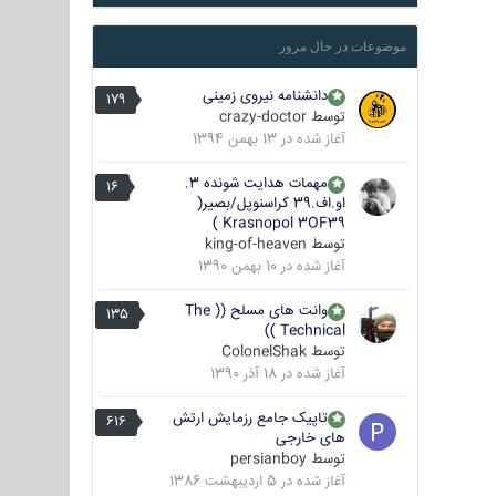
موضوعات در حال مرور
دانشنامه نیروی زمینی
179
توسط
crazy-doctor
آغاز شده در
13 بهمن 1394
مهمات هدایت شونده 3.
16
او.اف.39 کراسنوپل/بصیر(
Krasnopol 3OF39 )
توسط
king-of-heaven
آغاز شده در
10 بهمن 1390
وانت های مسلح (( The
135
Technical ))
توسط
ColonelShak
آغاز شده در
18 آذر 1390
تاپیک جامع رزمایش ارتش
616
های خارجی
توسط
persianboy
آغاز شده در
5 اردیبهشت 1386