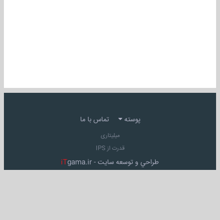
پوسته
تماس با ما
میلیتاری
قدرت از IPS
طراحي و توسعه سايت -
gama.ir
iT