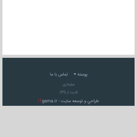
پوسته
تماس با ما
میلیتاری
قدرت از IPS
طراحي و توسعه سايت -
gama.ir
iT