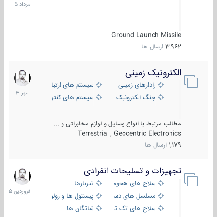
1405
Ground Launch Missile
3,962
ارسال ها
الکترونیک زمینی
1
مهر
رادارهای زمینی
سیستم های ارتباطی و جمع آوری اطلاع
1403
جنگ الکترونیک
سیستم های کنترل آتش و تجهیزات الکتر
مطالب مرتبط با انواع وسایل و لوازم مخابراتی و ...
Terrestrial , Geocentric Electronics
1,179
ارسال ها
تجهیزات و تسلیحات انفرادی
17
فروردین
سلاح های هجومی
تیربارها
1405
مسلسل های دستی
پیستول ها و رولورها
سلاح های تک تیر اندازی
شاتگان ها