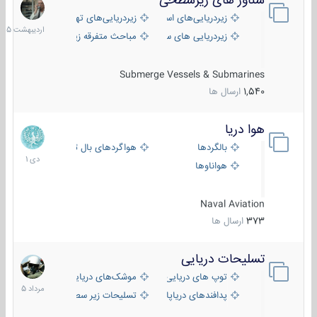
شناور های زیرسطحی
31
اردیبهش
زیردریایی‌های استراتژیک
زیردریایی‌های تهاجمی
1405
زیردریایی های سبک
مباحث متفرقه زیرسطحی
Submerge Vessels & Submarines
1,540
ارسال ها
هوا دریا
12
دی
بالگردها
هواگردهای بال ثابت
1401
هواناوها
Naval Aviation
373
ارسال ها
تسلیحات دریایی
2
مرداد
توپ های دریایی
موشک‌های دریایی
1405
پدافندهای دریاپایه
تسلیحات زیر سطحی