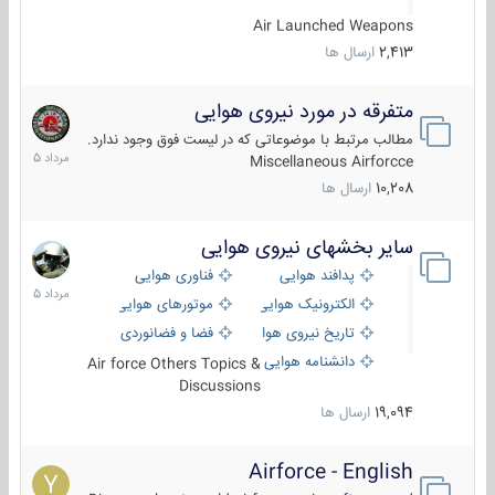
Air Launched Weapons
2,413
ارسال ها
متفرقه در مورد نیروی هوایی
7
مرداد
مطالب مرتبط با موضوعاتی که در لیست فوق وجود ندارد.
1405
Miscellaneous Airforcce
10,208
ارسال ها
سایر بخشهای نیروی هوایی
2
مرداد
پدافند هوایی
فناوری هوایی
1405
الکترونیک هوایی
موتورهای هوایی
تاریخ نیروی هوایی
فضا و فضانوردی
دانشنامه هوایی
Air force Others Topics &
Discussions
19,094
ارسال ها
Airforce - English
15