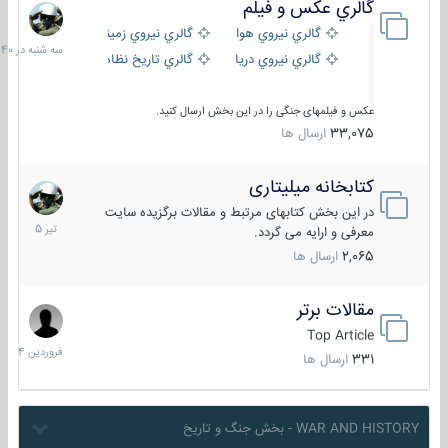
گالري عكس و فيلم
سه
شنبه
گالري نيروي هوايي
گالري نيروي زميني
در
گالري نيروي دريايي
گالري تاریخ نظامی
15:40
عکس و فیلمهای جنگی را در این بخش ارسال کنید.
33,075
ارسال ها
کتابخانه میلیتاری
16
تیر
در این بخش کتابهای مرتبط و مقالات برگزیده سایت
1405
معرفی و ارایه می گردد.
2,065
ارسال ها
مقالات برتر
29
فروردین
Top Article
1404
331
ارسال ها
WAR AND HISTORY - بخش جنگ و تاریخ