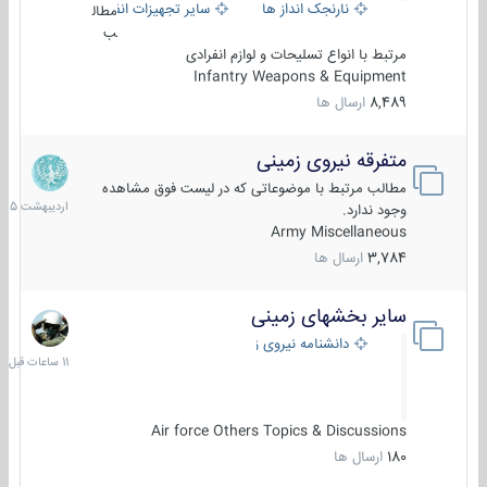
نارنجک انداز ها
سایر تجهیزات انفرادی
مطال
ب
مرتبط با انواع تسلیحات و لوازم انفرادی
Infantry Weapons & Equipment
8,489
ارسال ها
متفرقه نیروی زمینی
27
اردیبهش
مطالب مرتبط با موضوعاتی که در لیست فوق مشاهده
1405
وجود ندارد.
Army Miscellaneous
3,784
ارسال ها
سایر بخشهای زمینی
11
ساعات
دانشنامه نیروی زمینی
قبل
Air force Others Topics & Discussions
180
ارسال ها