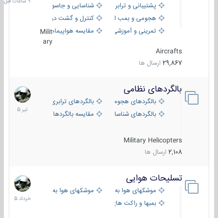
پشتیبانی و ترابری
شناسایی و جاسوسی
هجومی و بمب افکن
کنترل و گشت دریایی
تمرینی و آموزشی
مقایسه هواپیماها
Milit
ary
Aircrafts
29,867
ارسال ها
بالگردهای نظامی
22
تیر
بالگردهای هجومی
بالگردهای ترابری
1405
بالگردهای شناسایی
مقایسه بالگردها
Military Helicopters
2,108
ارسال ها
تسلیحات هوایی
30
خرداد
موشکهای هوا به هوا
موشکهای هوا به سطح
1405
بمبها و راکت های هوایی