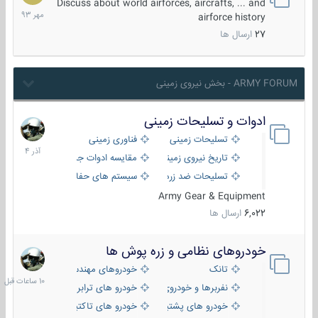
مهر
Discuss about world airforces, aircrafts, ... and
1393
airforce history
27
ارسال ها
ARMY FORUM - بخش نیروی زمینی
ادوات و تسلیحات زمینی
21
آذر
تسلیحات زمینی
فناوری زمینی
1404
تاریخ نیروی زمینی
مقایسه ادوات جنگی
تسلیحات ضد زره
سیستم های حفاظت فعال
Army Gear & Equipment
6,022
ارسال ها
خودروهای نظامی و زره پوش ها
10
ساعات
تانک
خودروهای مهندسی
قبل
نفربرها و خودروی های رزمی پیاده نظام
خودرو های ترابری نظامی
خودرو های پشتیبانی آتش ، شناسایی و ضد تانک
خودرو های تاکتیکی نظامی