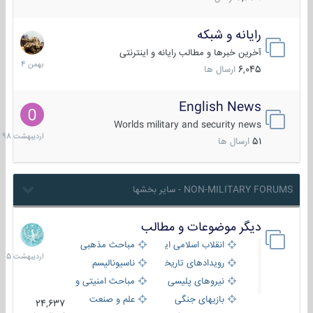
رایانه و شبکه
30
بهمن
آخرین خبرها و مطالب رایانه و اینترنتی
1404
6,045
ارسال ها
English News
10
اردیبهش
Worlds military and security news
1398
51
ارسال ها
NON-MILITARY FORUMS - سایر بخشها
دیگر موضوعات و مطالب
8
اردیبهش
انقلاب اسلامی ایران
مباحث مذهبی
1405
رویدادهای تاریخی و مذهبی
ناسیونالیسم
نیروهای پلیسی
مباحث امنیتی و اطلاعاتی
بازیهای جنگی
علم و صنعت
24,637