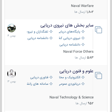
Naval Warfare
1,802
ارسال ها
سایر بخش های نیروی دریایی
22
بهمن
پایگاه‌های دریایی
تفنگداران و نیروهای ویژه‌ی دریایی
1404
نیروی دریایی کشورهای مختلف
دانشنامه دریایی
دانشنامه دریایی کپی
Naval Force Others
583
ارسال ها
علوم و فنون دریایی
6
بهمن
الکترونیک و مخابرات دریایی
فناوری دریایی
1403
دریانوردی عمومی
سامانه های رانشی دریایی
Naval Technology & Science
952
ارسال ها