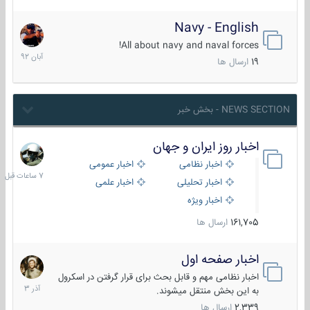
Navy - English
22
آبان
All about navy and naval forces!
1392
19
ارسال ها
NEWS SECTION - بخش خبر
اخبار روز ایران و جهان
7
ساعات
اخبار نظامی
اخبار عمومی
قبل
اخبار تحلیلی
اخبار علمی
اخبار ویژه
161,705
ارسال ها
اخبار صفحه اول
7
آذر
اخبار نظامی مهم و قابل بحث برای قرار گرفتن در اسکرول
1403
به این بخش منتقل میشوند.
2,339
ارسال ها