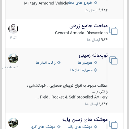
خودرو های محافظت شده
Military Armored Vehicle
9,982
ارسال ها
مباحث جامع زرهی
7
آذر
General Armorial Discussions
1404
984
ارسال ها
توپخانه زمینی
11
ساعات
هویتزر ها
راکت انداز ها
قبل
خمپاره انداز ها
مطالب مربوط به انواع توپهای صحرایی ، خودکششی ،
راکتی و ...
Field , Rocket & Self-propelled Artillery ...
1,842
ارسال ها
موشک های زمین پایه
2
مرداد
موشک های بالستیک
موشک های کروز