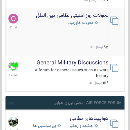
4,637
ارسال ها
تحولات روز امنیتی نظامی بین الملل
21
آذر
تحولات خاورمیانه
1403
95
ارسال ها
General Military Discussions
10
خرداد
A forum for general issues such as wars
1400
history ...
159
ارسال ها
AIR FORCE FORUM - بخش نیروی هوایی
هواپیماهای نظامی
9
ساعات
جنگنده و رهگیر
بی سرنشین ها
قبل