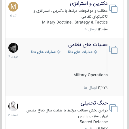
دکترین و استراتژی
27
تیر
مطالب و موضوعات مرتبط با دکترین ، استراتژی و
1405
تاکتیکهای نظامی
Military Doctrine , Strategy & Tactics
12,050
ارسال ها
عملیات های نظامی
5
خرداد
عملیات های نظامی ایران
عملیات های نظامی خارجی
1404
Military Operations
3,279
ارسال ها
جنگ تحمیلی
20
اسفند
در این بخش مطالب مرتبط با هشت سال دفاع مقدس
1403
ایران اسلامی را ارس
Sacred Defense