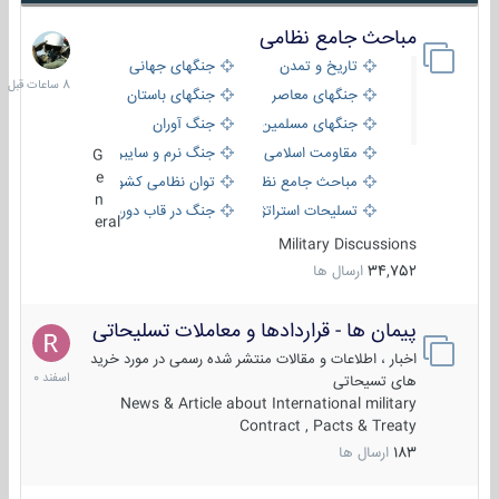
مباحث جامع نظامی
8
ساعات
تاریخ و تمدن
جنگهای جهانی
قبل
جنگهای معاصر
جنگهای باستان
جنگهای مسلمین
جنگ آوران
مقاومت اسلامی
جنگ نرم و سایبری
G
e
مباحث جامع نظامی
توان نظامی کشورها
n
تسلیحات استراتژیک
جنگ در قاب دوربین
eral
Military Discussions
34,752
ارسال ها
پیمان ها - قراردادها و معاملات تسلیحاتی
7
اسفند
اخبار ، اطلاعات و مقالات منتشر شده رسمی در مورد خرید
1400
های تسیحاتی
News & Article about International military
Contract , Pacts & Treaty
183
ارسال ها