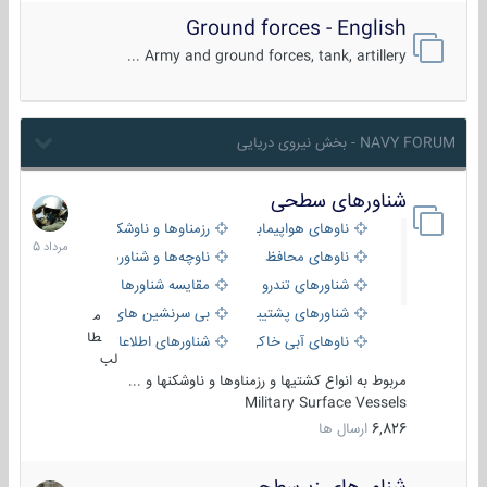
Ground forces - English
Army and ground forces, tank, artillery ...
NAVY FORUM - بخش نیروی دریایی
شناورهای سطحی
2
مرداد
ناوهای هواپیمابر و بالگرد بر
رزمناوها و ناوشکن‌ها
1405
ناوهای محافظ
ناوچه‌ها و شناورهای گشتی
شناورهای تندرو
مقایسه شناورها
شناورهای پشتیبانی
بی سرنشین های دریایی
م
طا
ناوهای آبی خاکی و نیروبر
شناورهای اطلاعاتی و جاسوسی
لب
مربوط به انواع کشتیها و رزمناوها و ناوشکنها و ...
Military Surface Vessels
6,826
ارسال ها