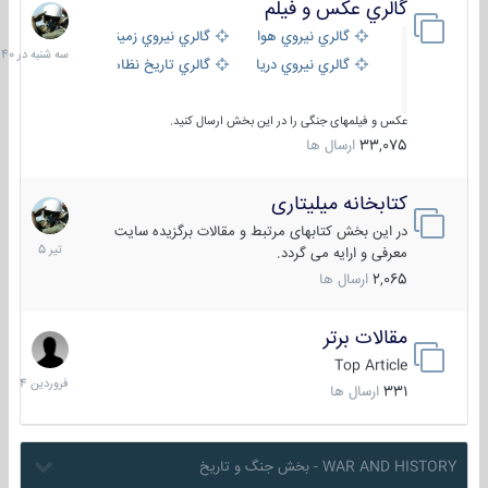
گالري عكس و فيلم
سه
شنبه
گالري نيروي هوايي
گالري نيروي زميني
در
گالري نيروي دريايي
گالري تاریخ نظامی
15:40
عکس و فیلمهای جنگی را در این بخش ارسال کنید.
33,075
ارسال ها
کتابخانه میلیتاری
16
تیر
در این بخش کتابهای مرتبط و مقالات برگزیده سایت
1405
معرفی و ارایه می گردد.
2,065
ارسال ها
مقالات برتر
29
فروردین
Top Article
1404
331
ارسال ها
WAR AND HISTORY - بخش جنگ و تاریخ