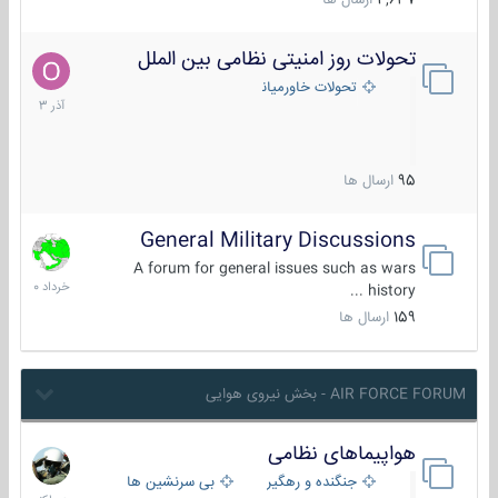
4,637
ارسال ها
تحولات روز امنیتی نظامی بین الملل
21
آذر
تحولات خاورمیانه
1403
95
ارسال ها
General Military Discussions
10
خرداد
A forum for general issues such as wars
1400
history ...
159
ارسال ها
AIR FORCE FORUM - بخش نیروی هوایی
هواپیماهای نظامی
هم
اکنون
جنگنده و رهگیر
بی سرنشین ها