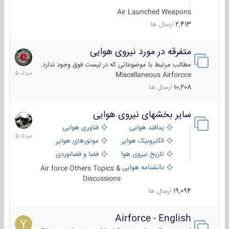
Air Launched Weapons
2,413
ارسال ها
متفرقه در مورد نیروی هوایی
7
مرداد
مطالب مرتبط با موضوعاتی که در لیست فوق وجود ندارد.
1405
Miscellaneous Airforcce
10,208
ارسال ها
سایر بخشهای نیروی هوایی
2
مرداد
پدافند هوایی
فناوری هوایی
1405
الکترونیک هوایی
موتورهای هوایی
تاریخ نیروی هوایی
فضا و فضانوردی
دانشنامه هوایی
Air force Others Topics &
Discussions
19,094
ارسال ها
Airforce - English
15