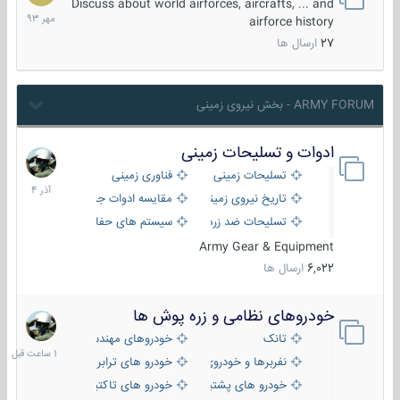
مهر
Discuss about world airforces, aircrafts, ... and
1393
airforce history
27
ارسال ها
ARMY FORUM - بخش نیروی زمینی
ادوات و تسلیحات زمینی
21
آذر
تسلیحات زمینی
فناوری زمینی
1404
تاریخ نیروی زمینی
مقایسه ادوات جنگی
تسلیحات ضد زره
سیستم های حفاظت فعال
Army Gear & Equipment
6,022
ارسال ها
خودروهای نظامی و زره پوش ها
1
ساعت
تانک
خودروهای مهندسی
قبل
نفربرها و خودروی های رزمی پیاده نظام
خودرو های ترابری نظامی
خودرو های پشتیبانی آتش ، شناسایی و ضد تانک
خودرو های تاکتیکی نظامی