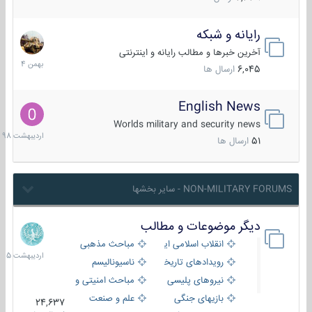
رایانه و شبکه
30
بهمن
آخرین خبرها و مطالب رایانه و اینترنتی
1404
6,045
ارسال ها
English News
10
اردیبهش
Worlds military and security news
1398
51
ارسال ها
NON-MILITARY FORUMS - سایر بخشها
دیگر موضوعات و مطالب
8
اردیبهش
انقلاب اسلامی ایران
مباحث مذهبی
1405
رویدادهای تاریخی و مذهبی
ناسیونالیسم
نیروهای پلیسی
مباحث امنیتی و اطلاعاتی
بازیهای جنگی
علم و صنعت
24,637