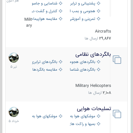
پشتیبانی و ترابری
شناسایی و جاسوسی
هجومی و بمب افکن
کنترل و گشت دریایی
تمرینی و آموزشی
مقایسه هواپیماها
Milit
ary
Aircrafts
29,867
ارسال ها
بالگردهای نظامی
22
تیر
بالگردهای هجومی
بالگردهای ترابری
1405
بالگردهای شناسایی
مقایسه بالگردها
Military Helicopters
2,108
ارسال ها
تسلیحات هوایی
30
خرداد
موشکهای هوا به هوا
موشکهای هوا به سطح
1405
بمبها و راکت های هوایی