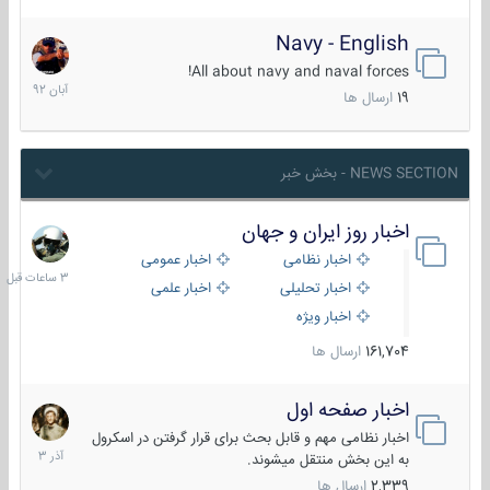
Navy - English
22
آبان
All about navy and naval forces!
1392
19
ارسال ها
NEWS SECTION - بخش خبر
اخبار روز ایران و جهان
3
ساعات
اخبار نظامی
اخبار عمومی
قبل
اخبار تحلیلی
اخبار علمی
اخبار ویژه
161,704
ارسال ها
اخبار صفحه اول
7
آذر
اخبار نظامی مهم و قابل بحث برای قرار گرفتن در اسکرول
1403
به این بخش منتقل میشوند.
2,339
ارسال ها