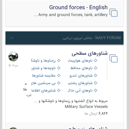
Ground forces - English
Army and ground forces, tank, artillery ...
NAVY FORUM - بخش نیروی دریایی
شناورهای سطحی
2
مرداد
ناوهای هواپیمابر و بالگرد بر
رزمناوها و ناوشکن‌ها
1405
ناوهای محافظ
ناوچه‌ها و شناورهای گشتی
شناورهای تندرو
مقایسه شناورها
شناورهای پشتیبانی
بی سرنشین های دریایی
م
طا
ناوهای آبی خاکی و نیروبر
شناورهای اطلاعاتی و جاسوسی
لب
مربوط به انواع کشتیها و رزمناوها و ناوشکنها و ...
Military Surface Vessels
6,826
ارسال ها