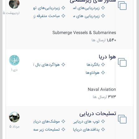
شناور های زیرسطحی
31
اردیبهش
زیردریایی‌های استراتژیک
زیردریایی‌های تهاجمی
1405
زیردریایی های سبک
مباحث متفرقه زیرسطحی
Submerge Vessels & Submarines
1,540
ارسال ها
هوا دریا
12
دی
بالگردها
هواگردهای بال ثابت
1401
هواناوها
Naval Aviation
373
ارسال ها
تسلیحات دریایی
2
مرداد
توپ های دریایی
موشک‌های دریایی
1405
پدافندهای دریاپایه
تسلیحات زیر سطحی