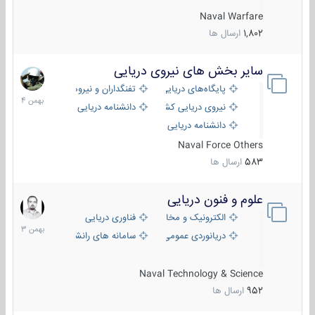
Naval Warfare
1,802
ارسال ها
سایر بخش های نیروی دریایی
22
بهمن
پایگاه‌های دریایی
تفنگداران و نیروهای ویژه‌ی دریایی
1404
نیروی دریایی کشورهای مختلف
دانشنامه دریایی
دانشنامه دریایی کپی
Naval Force Others
583
ارسال ها
علوم و فنون دریایی
6
بهمن
الکترونیک و مخابرات دریایی
فناوری دریایی
1403
دریانوردی عمومی
سامانه های رانشی دریایی
Naval Technology & Science
952
ارسال ها