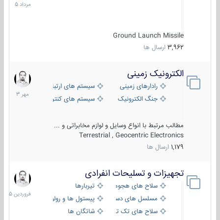
1405
Ground Launch Missile
3,962
ارسال ها
الکترونیک زمینی
1
مهر
رادارهای زمینی
سیستم های ارتباطی و جمع آوری اطلاع
1403
جنگ الکترونیک
سیستم های کنترل آتش و تجهیزات الکتر
مطالب مرتبط با انواع وسایل و لوازم مخابراتی و ...
Terrestrial , Geocentric Electronics
1,179
ارسال ها
تجهیزات و تسلیحات انفرادی
17
فروردین
سلاح های هجومی
تیربارها
1405
مسلسل های دستی
پیستول ها و رولورها
سلاح های تک تیر اندازی
شاتگان ها