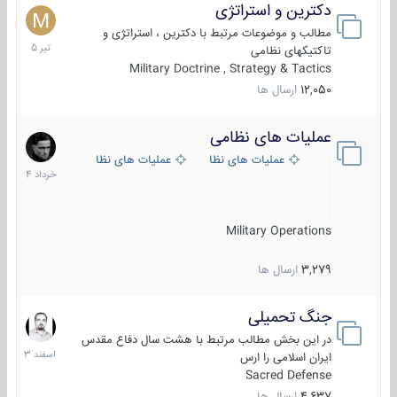
دکترین و استراتژی
27
تیر
مطالب و موضوعات مرتبط با دکترین ، استراتژی و
1405
تاکتیکهای نظامی
Military Doctrine , Strategy & Tactics
12,050
ارسال ها
عملیات های نظامی
5
خرداد
عملیات های نظامی ایران
عملیات های نظامی خارجی
1404
Military Operations
3,279
ارسال ها
جنگ تحمیلی
20
اسفند
در این بخش مطالب مرتبط با هشت سال دفاع مقدس
1403
ایران اسلامی را ارس
Sacred Defense