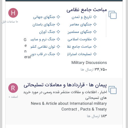
مباحث جامع نظامی
10
ساعات
تاریخ و تمدن
جنگهای جهانی
قبل
جنگهای معاصر
جنگهای باستان
جنگهای مسلمین
جنگ آوران
مقاومت اسلامی
جنگ نرم و سایبری
G
e
مباحث جامع نظامی
توان نظامی کشورها
n
تسلیحات استراتژیک
جنگ در قاب دوربین
eral
Military Discussions
34,750
ارسال ها
پیمان ها - قراردادها و معاملات تسلیحاتی
7
اسفند
اخبار ، اطلاعات و مقالات منتشر شده رسمی در مورد خرید
1400
های تسیحاتی
News & Article about International military
Contract , Pacts & Treaty
183
ارسال ها