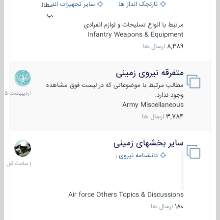
نارنجک انداز ها
سایر تجهیزات انفرادی
مطال
ب
مرتبط با انواع تسلیحات و لوازم انفرادی
Infantry Weapons & Equipment
8,489
ارسال ها
متفرقه نیروی زمینی
27
اردیبهش
مطالب مرتبط با موضوعاتی که در لیست فوق مشاهده
1405
وجود ندارد.
Army Miscellaneous
3,784
ارسال ها
سایر بخشهای زمینی
1
ساعت
دانشنامه نیروی زمینی
قبل
Air force Others Topics & Discussions
180
ارسال ها