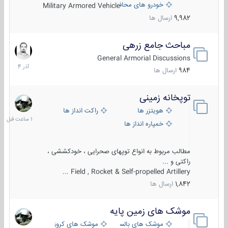
خودرو های محافظت شده
Military Armored Vehicle
9,982
ارسال ها
مباحث جامع زرهی
7
آذر
General Armorial Discussions
1404
984
ارسال ها
توپخانه زمینی
1
ساعت
هویتزر ها
راکت انداز ها
قبل
خمپاره انداز ها
مطالب مربوط به انواع توپهای صحرایی ، خودکششی ،
راکتی و ...
Field , Rocket & Self-propelled Artillery ...
1,842
ارسال ها
موشک های زمین پایه
2
مرداد
موشک های بالستیک
موشک های کروز