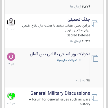
3,279
ارسال ها
جنگ تحمیلی
20
اسفند
در این بخش مطالب مرتبط با هشت سال دفاع مقدس
1403
ایران اسلامی را ارس
Sacred Defense
4,637
ارسال ها
تحولات روز امنیتی نظامی بین الملل
21
آذر
تحولات خاورمیانه
1403
95
ارسال ها
General Military Discussions
10
خرداد
A forum for general issues such as wars
1400
history ...