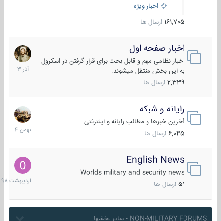
اخبار ویژه
161,705
ارسال ها
اخبار صفحه اول
7
آذر
اخبار نظامی مهم و قابل بحث برای قرار گرفتن در اسکرول
1403
به این بخش منتقل میشوند.
2,339
ارسال ها
رایانه و شبکه
30
بهمن
آخرین خبرها و مطالب رایانه و اینترنتی
1404
6,045
ارسال ها
English News
10
اردیبهش
Worlds military and security news
1398
51
ارسال ها
NON-MILITARY FORUMS - سایر بخشها