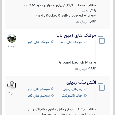
مطالب مربوط به انواع توپهای صحرایی ، خودکششی ،
راکتی و ...
Field , Rocket & Self-propelled Artillery ...
1,842
ارسال ها
موشک های زمین پایه
2
مرداد
موشک های بالستیک
موشک های کروز
1405
Ground Launch Missile
3,962
ارسال ها
الکترونیک زمینی
1
مهر
رادارهای زمینی
سیستم های ارتباطی و جمع آوری اطلاع
1403
جنگ الکترونیک
سیستم های کنترل آتش و تجهیزات الکتر
مطالب مرتبط با انواع وسایل و لوازم مخابراتی و ...
Terrestrial , Geocentric Electronics