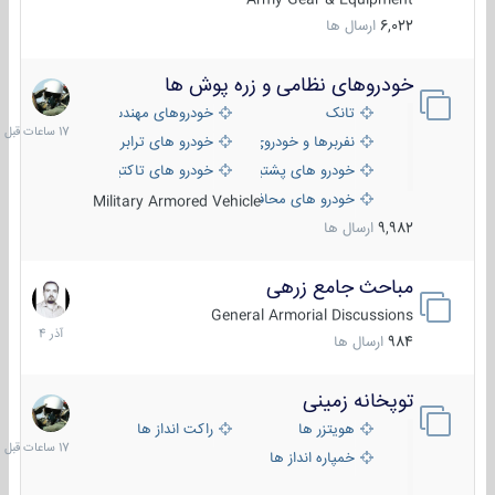
6,022
ارسال ها
خودروهای نظامی و زره پوش ها
17
ساعات
تانک
خودروهای مهندسی
قبل
نفربرها و خودروی های رزمی پیاده نظام
خودرو های ترابری نظامی
خودرو های پشتیبانی آتش ، شناسایی و ضد تانک
خودرو های تاکتیکی نظامی
خودرو های محافظت شده
Military Armored Vehicle
9,982
ارسال ها
مباحث جامع زرهی
7
آذر
General Armorial Discussions
1404
984
ارسال ها
توپخانه زمینی
17
ساعات
هویتزر ها
راکت انداز ها
قبل
خمپاره انداز ها