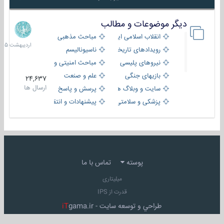
دیگر موضوعات و مطالب
8
اردیبهش
انقلاب اسلامی ایران
مباحث مذهبی
1405
رویدادهای تاریخی و مذهبی
ناسیونالیسم
نیروهای پلیسی
مباحث امنیتی و اطلاعاتی
بازیهای جنگی
علم و صنعت
24,637
ارسال ها
سایت و وبلاگ ها
پرسش و پاسخ
پزشکی و سلامتی
پیشنهادات و انتقادات
پوسته
تماس با ما
میلیتاری
قدرت از IPS
طراحي و توسعه سايت -
gama.ir
iT