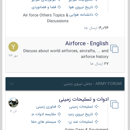
تاریخ نیروی هوایی
فضا و فضانوردی
دانشنامه هوایی
Air force Others Topics &
Discussions
19,094
ارسال ها
Airforce - English
15
مهر
Discuss about world airforces, aircrafts, ... and
1393
airforce history
27
ارسال ها
ARMY FORUM - بخش نیروی زمینی
ادوات و تسلیحات زمینی
21
آذر
تسلیحات زمینی
فناوری زمینی
1404
تاریخ نیروی زمینی
مقایسه ادوات جنگی
تسلیحات ضد زره
سیستم های حفاظت فعال
Army Gear & Equipment