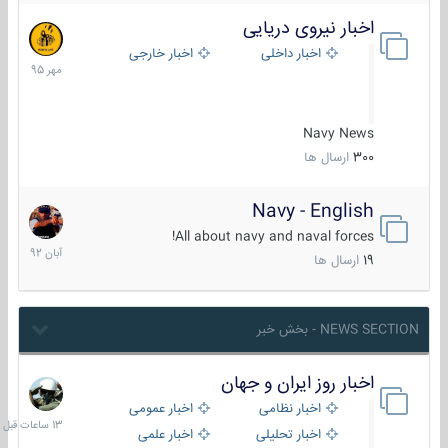
اخبار نیروی دریایی
27
مهر
اخبار داخلی
اخبار خارجی
1395
Navy News
300
ارسال ها
Navy - English
22
آبان
All about navy and naval forces!
1392
19
ارسال ها
NEWS SECTION - بخش خبر
اخبار روز ایران و جهان
13
ساعات
اخبار نظامی
اخبار عمومی
قبل
اخبار تحلیلی
اخبار علمی