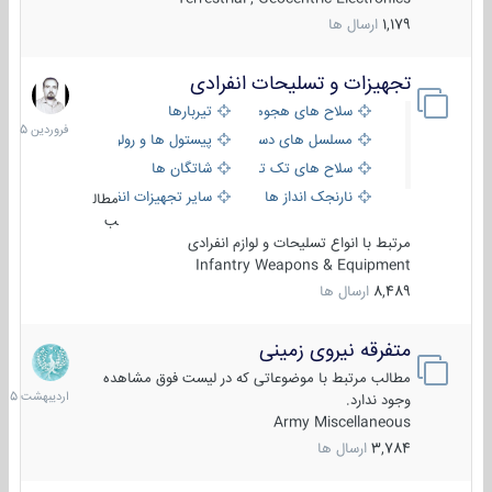
1,179
ارسال ها
تجهیزات و تسلیحات انفرادی
17
فروردین
سلاح های هجومی
تیربارها
1405
مسلسل های دستی
پیستول ها و رولورها
سلاح های تک تیر اندازی
شاتگان ها
نارنجک انداز ها
سایر تجهیزات انفرادی
مطال
ب
مرتبط با انواع تسلیحات و لوازم انفرادی
Infantry Weapons & Equipment
8,489
ارسال ها
متفرقه نیروی زمینی
27
اردیبهش
مطالب مرتبط با موضوعاتی که در لیست فوق مشاهده
1405
وجود ندارد.
Army Miscellaneous
3,784
ارسال ها