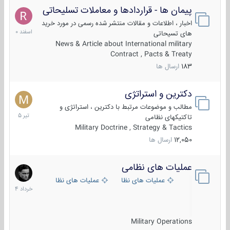
پیمان ها - قراردادها و معاملات تسلیحاتی
7
اسفند
اخبار ، اطلاعات و مقالات منتشر شده رسمی در مورد خرید
1400
های تسیحاتی
News & Article about International military
Contract , Pacts & Treaty
183
ارسال ها
دکترین و استراتژی
27
تیر
مطالب و موضوعات مرتبط با دکترین ، استراتژی و
1405
تاکتیکهای نظامی
Military Doctrine , Strategy & Tactics
12,050
ارسال ها
عملیات های نظامی
5
خرداد
عملیات های نظامی ایران
عملیات های نظامی خارجی
1404
Military Operations