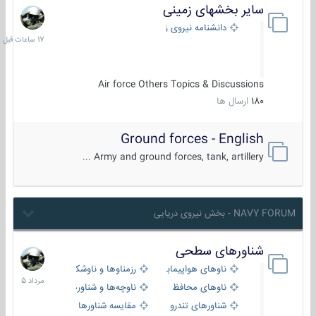
سایر بخشهای زمینی
17
ساعات
دانشنامه نیروی زمینی
قبل
Air force Others Topics & Discussions
180
ارسال ها
Ground forces - English
Army and ground forces, tank, artillery ...
NAVY FORUM - بخش نیروی دریایی
شناورهای سطحی
2
مرداد
ناوهای هواپیمابر و بالگرد بر
رزمناوها و ناوشکن‌ها
1405
ناوهای محافظ
ناوچه‌ها و شناورهای گشتی
شناورهای تندرو
مقایسه شناورها