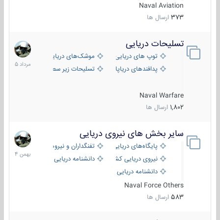
Naval Aviation
373
ارسال ها
تسلیحات دریایی
2
مرداد
توپ های دریایی
موشک‌های دریایی
1405
پدافندهای دریاپایه
تسلیحات زیر سطحی
Naval Warfare
1,802
ارسال ها
سایر بخش های نیروی دریایی
22
بهمن
پایگاه‌های دریایی
تفنگداران و نیروهای ویژه‌ی دریایی
1404
نیروی دریایی کشورهای مختلف
دانشنامه دریایی
دانشنامه دریایی کپی
Naval Force Others
583
ارسال ها