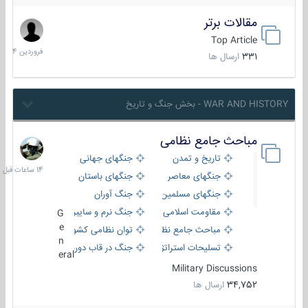
مقالات برتر
29
فروردین
Top Article
1404
331
ارسال ها
WAR AND HISTORY - بخش جنگ و تاریخ
مباحث جامع نظامی
14
ساعات
تاریخ و تمدن
جنگهای جهانی
قبل
جنگهای معاصر
جنگهای باستان
جنگهای مسلمین
جنگ آوران
مقاومت اسلامی
جنگ نرم و سایبری
G
e
مباحث جامع نظامی
توان نظامی کشورها
n
تسلیحات استراتژیک
جنگ در قاب دوربین
eral
Military Discussions
34,752
ارسال ها