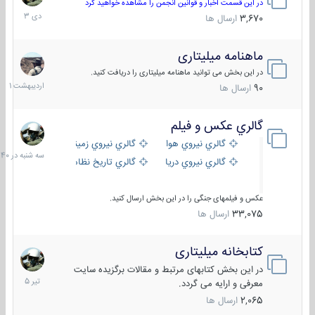
دی
در این قسمت اخبار و قوانین انجمن را مشاهده خواهید کرد
1403
3,670
ارسال ها
ماهنامه میلیتاری
30
اردیبهش
در این بخش می توانید ماهنامه میلیتاری را دریافت کنید.
1401
90
ارسال ها
گالري عكس و فيلم
سه
شنبه
گالري نيروي هوايي
گالري نيروي زميني
در
گالري نيروي دريايي
گالري تاریخ نظامی
15:40
عکس و فیلمهای جنگی را در این بخش ارسال کنید.
33,075
ارسال ها
کتابخانه میلیتاری
16
تیر
در این بخش کتابهای مرتبط و مقالات برگزیده سایت
1405
معرفی و ارایه می گردد.
2,065
ارسال ها