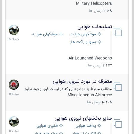
Military Helicopters
2,108
ارسال ها
تسلیحات هوایی
30
خرداد
موشکهای هوا به هوا
موشکهای هوا به سطح
1405
بمبها و راکت های هوایی
Air Launched Weapons
2,413
ارسال ها
متفرقه در مورد نیروی هوایی
7
مرداد
مطالب مرتبط با موضوعاتی که در لیست فوق وجود ندارد.
1405
Miscellaneous Airforcce
10,208
ارسال ها
سایر بخشهای نیروی هوایی
2
مرداد
پدافند هوایی
فناوری هوایی
1405
الکترونیک هوایی
موتورهای هوایی