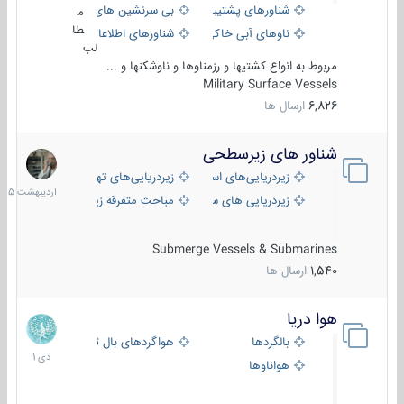
شناورهای پشتیبانی
بی سرنشین های دریایی
م
طا
ناوهای آبی خاکی و نیروبر
شناورهای اطلاعاتی و جاسوسی
لب
مربوط به انواع کشتیها و رزمناوها و ناوشکنها و ...
Military Surface Vessels
6,826
ارسال ها
شناور های زیرسطحی
31
اردیبهش
زیردریایی‌های استراتژیک
زیردریایی‌های تهاجمی
1405
زیردریایی های سبک
مباحث متفرقه زیرسطحی
Submerge Vessels & Submarines
1,540
ارسال ها
هوا دریا
12
دی
بالگردها
هواگردهای بال ثابت
1401
هواناوها