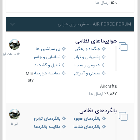
159
ارسال ها
AIR FORCE FORUM - بخش نیروی هوایی
هواپیماهای نظامی
16
ساعات
جنگنده و رهگیر
بی سرنشین ها
قبل
پشتیبانی و ترابری
شناسایی و جاسوسی
هجومی و بمب افکن
کنترل و گشت دریایی
تمرینی و آموزشی
مقایسه هواپیماها
Milit
ary
Aircrafts
29,867
ارسال ها
بالگردهای نظامی
22
تیر
بالگردهای هجومی
بالگردهای ترابری
1405
بالگردهای شناسایی
مقایسه بالگردها