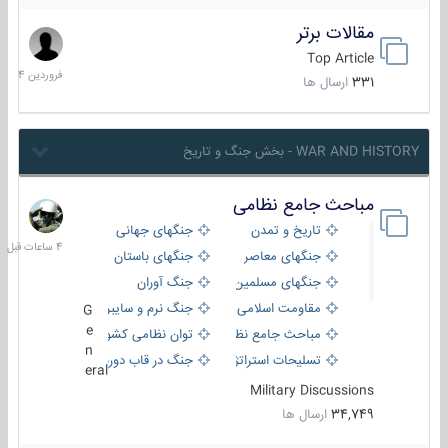
مقالات برتر
29
فروردین
Top Article
1404
331
ارسال ها
WAR AND HISTORY - بخش جنگ و تاریخ
مباحث جامع نظامی
4
ساعات
تاریخ و تمدن
جنگهای جهانی
قبل
جنگهای معاصر
جنگهای باستان
جنگهای مسلمین
جنگ آوران
مقاومت اسلامی
جنگ نرم و سایبری
G
e
مباحث جامع نظامی
توان نظامی کشورها
n
تسلیحات استراتژیک
جنگ در قاب دوربین
eral
Military Discussions
34,749
ارسال ها