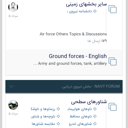
سایر بخشهای زمینی
9
مرداد
دانشنامه نیروی زمینی
1405
Air force Others Topics & Discussions
179
ارسال ها
Ground forces - English
Army and ground forces, tank, artillery ...
NAVY FORUM - بخش نیروی دریایی
شناورهای سطحی
2
مرداد
ناوهای هواپیمابر و بالگرد بر
رزمناوها و ناوشکن‌ها
1405
ناوهای محافظ
ناوچه‌ها و شناورهای گشتی
شناورهای تندرو
مقایسه شناورها