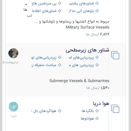
شناورهای پشتیبانی
بی سرنشین های دریایی
م
طا
ناوهای آبی خاکی و نیروبر
شناورهای اطلاعاتی و جاسوسی
لب
مربوط به انواع کشتیها و رزمناوها و ناوشکنها و ...
Military Surface Vessels
6,826
ارسال ها
شناور های زیرسطحی
31
اردیبهش
زیردریایی‌های استراتژیک
زیردریایی‌های تهاجمی
1405
زیردریایی های سبک
مباحث متفرقه زیرسطحی
Submerge Vessels & Submarines
1,540
ارسال ها
هوا دریا
12
دی
بالگردها
هواگردهای بال ثابت
1401
هواناوها