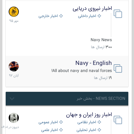
اخبار نیروی دریایی
27
مهر
اخبار داخلی
اخبار خارجی
1395
Navy News
300
ارسال ها
Navy - English
22
آبان
All about navy and naval forces!
1392
19
ارسال ها
NEWS SECTION - بخش خبر
اخبار روز ایران و جهان
دیروز
در
اخبار نظامی
اخبار عمومی
06:01
اخبار تحلیلی
اخبار علمی