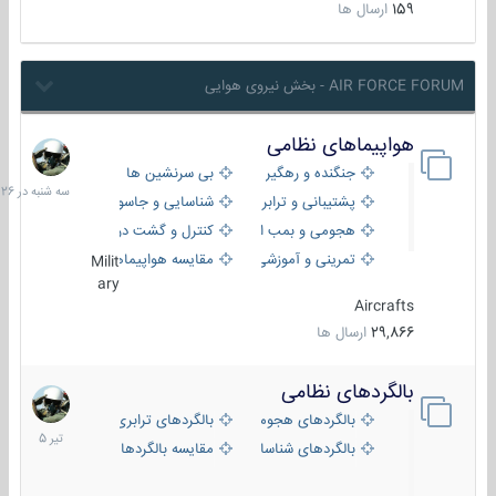
159
ارسال ها
AIR FORCE FORUM - بخش نیروی هوایی
هواپیماهای نظامی
سه
شنبه
جنگنده و رهگیر
بی سرنشین ها
در
پشتیبانی و ترابری
شناسایی و جاسوسی
18:26
هجومی و بمب افکن
کنترل و گشت دریایی
تمرینی و آموزشی
مقایسه هواپیماها
Milit
ary
Aircrafts
29,866
ارسال ها
بالگردهای نظامی
22
تیر
بالگردهای هجومی
بالگردهای ترابری
1405
بالگردهای شناسایی
مقایسه بالگردها