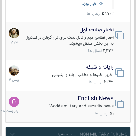
اخبار ویژه
161,702
ارسال ها
اخبار صفحه اول
7
آذر
اخبار نظامی مهم و قابل بحث برای قرار گرفتن در اسکرول
1403
به این بخش منتقل میشوند.
2,339
ارسال ها
رایانه و شبکه
30
بهمن
آخرین خبرها و مطالب رایانه و اینترنتی
1404
6,045
ارسال ها
English News
10
اردیبهش
Worlds military and security news
1398
51
ارسال ها
NON-MILITARY FORUMS - سایر بخشها