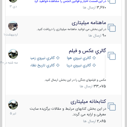
دی
در این قسمت اخبار و قوانین انجمن را مشاهده خواهید کرد
1403
3,670
ارسال ها
ماهنامه میلیتاری
30
اردیبهش
در این بخش می توانید ماهنامه میلیتاری را دریافت کنید.
1401
90
ارسال ها
گالري عكس و فيلم
سه
شنبه
گالري نيروي هوايي
گالري نيروي زميني
در
گالري نيروي دريايي
گالري تاریخ نظامی
15:40
عکس و فیلمهای جنگی را در این بخش ارسال کنید.
33,075
ارسال ها
کتابخانه میلیتاری
16
تیر
در این بخش کتابهای مرتبط و مقالات برگزیده سایت
1405
معرفی و ارایه می گردد.
2,065
ارسال ها