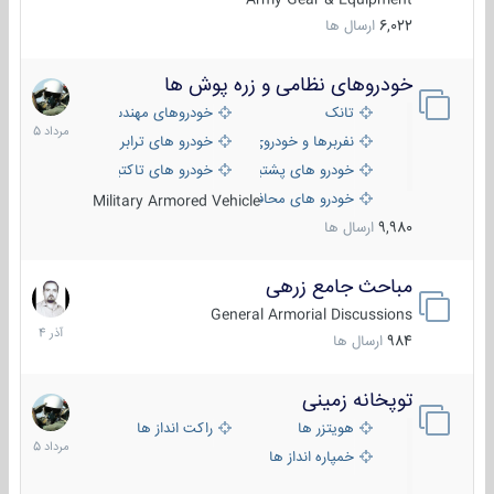
6,022
ارسال ها
خودروهای نظامی و زره پوش ها
2
مرداد
تانک
خودروهای مهندسی
1405
نفربرها و خودروی های رزمی پیاده نظام
خودرو های ترابری نظامی
خودرو های پشتیبانی آتش ، شناسایی و ضد تانک
خودرو های تاکتیکی نظامی
خودرو های محافظت شده
Military Armored Vehicle
9,980
ارسال ها
مباحث جامع زرهی
7
آذر
General Armorial Discussions
1404
984
ارسال ها
توپخانه زمینی
9
مرداد
هویتزر ها
راکت انداز ها
1405
خمپاره انداز ها