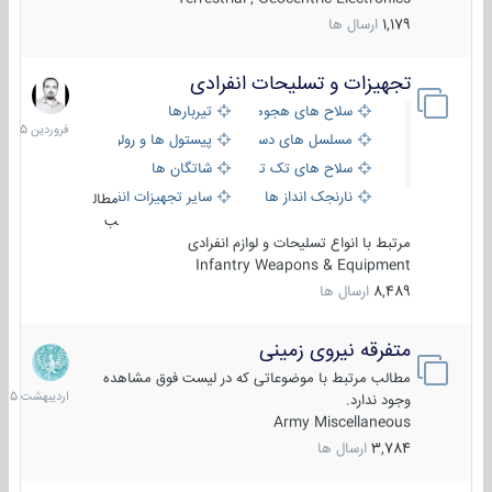
1,179
ارسال ها
تجهیزات و تسلیحات انفرادی
17
فروردین
سلاح های هجومی
تیربارها
1405
مسلسل های دستی
پیستول ها و رولورها
سلاح های تک تیر اندازی
شاتگان ها
نارنجک انداز ها
سایر تجهیزات انفرادی
مطال
ب
مرتبط با انواع تسلیحات و لوازم انفرادی
Infantry Weapons & Equipment
8,489
ارسال ها
متفرقه نیروی زمینی
27
اردیبهش
مطالب مرتبط با موضوعاتی که در لیست فوق مشاهده
1405
وجود ندارد.
Army Miscellaneous
3,784
ارسال ها