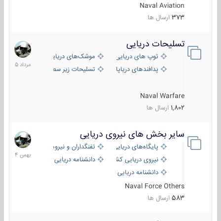
Naval Aviation
373
ارسال ها
تسلیحات دریایی
2
مرداد
توپ های دریایی
موشک‌های دریایی
1405
پدافندهای دریاپایه
تسلیحات زیر سطحی
Naval Warfare
1,802
ارسال ها
سایر بخش های نیروی دریایی
22
بهمن
پایگاه‌های دریایی
تفنگداران و نیروهای ویژه‌ی دریایی
1404
نیروی دریایی کشورهای مختلف
دانشنامه دریایی
دانشنامه دریایی کپی
Naval Force Others
583
ارسال ها