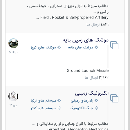
مطالب مربوط به انواع توپهای صحرایی ، خودکششی ،
راکتی و ...
Field , Rocket & Self-propelled Artillery ...
1,841
ارسال ها
موشک های زمین پایه
2
مرداد
موشک های بالستیک
موشک های کروز
1405
Ground Launch Missile
3,962
ارسال ها
الکترونیک زمینی
1
مهر
رادارهای زمینی
سیستم های ارتباطی و جمع آوری اطلاع
1403
جنگ الکترونیک
سیستم های کنترل آتش و تجهیزات الکتر
مطالب مرتبط با انواع وسایل و لوازم مخابراتی و ...
Terrestrial , Geocentric Electronics