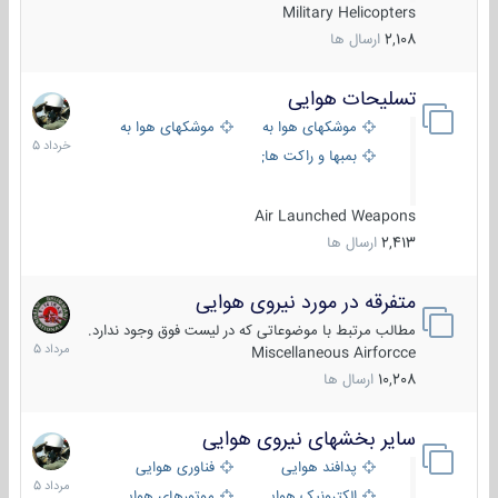
Military Helicopters
2,108
ارسال ها
تسلیحات هوایی
30
خرداد
موشکهای هوا به هوا
موشکهای هوا به سطح
1405
بمبها و راکت های هوایی
Air Launched Weapons
2,413
ارسال ها
متفرقه در مورد نیروی هوایی
7
مرداد
مطالب مرتبط با موضوعاتی که در لیست فوق وجود ندارد.
1405
Miscellaneous Airforcce
10,208
ارسال ها
سایر بخشهای نیروی هوایی
2
مرداد
پدافند هوایی
فناوری هوایی
1405
الکترونیک هوایی
موتورهای هوایی