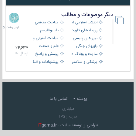
دیگر موضوعات و مطالب
8
اردیبهش
انقلاب اسلامی ایران
مباحث مذهبی
1405
رویدادهای تاریخی و مذهبی
ناسیونالیسم
نیروهای پلیسی
مباحث امنیتی و اطلاعاتی
بازیهای جنگی
علم و صنعت
24,637
ارسال ها
سایت و وبلاگ ها
پرسش و پاسخ
پزشکی و سلامتی
پیشنهادات و انتقادات
پوسته
تماس با ما
میلیتاری
قدرت از IPS
طراحي و توسعه سايت -
gama.ir
iT