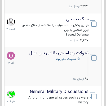
3,279
ارسال ها
جنگ تحمیلی
20
اسفند
در این بخش مطالب مرتبط با هشت سال دفاع مقدس
1403
ایران اسلامی را ارس
Sacred Defense
4,637
ارسال ها
تحولات روز امنیتی نظامی بین الملل
21
آذر
تحولات خاورمیانه
1403
95
ارسال ها
General Military Discussions
10
خرداد
A forum for general issues such as wars
1400
history ...