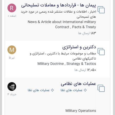
پیمان ها - قراردادها و معاملات تسلیحاتی
7
اسفند
اخبار ، اطلاعات و مقالات منتشر شده رسمی در مورد خرید
1400
های تسیحاتی
News & Article about International military
Contract , Pacts & Treaty
183
ارسال ها
دکترین و استراتژی
27
تیر
مطالب و موضوعات مرتبط با دکترین ، استراتژی و
1405
تاکتیکهای نظامی
Military Doctrine , Strategy & Tactics
12,050
ارسال ها
عملیات های نظامی
5
خرداد
عملیات های نظامی ایران
عملیات های نظامی خارجی
1404
Military Operations