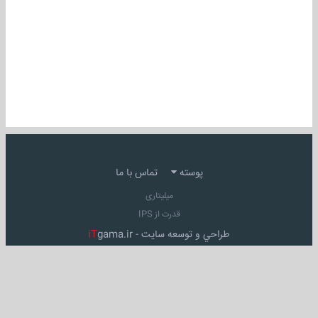
پوسته
تماس با ما
میلیتاری
قدرت از IPS
طراحي و توسعه سايت -
gama.ir
iT