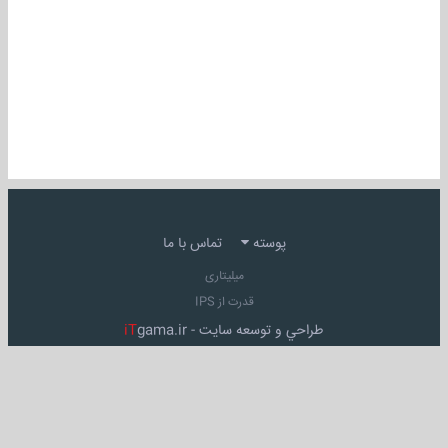
پوسته
تماس با ما
میلیتاری
قدرت از IPS
طراحي و توسعه سايت -
gama.ir
iT