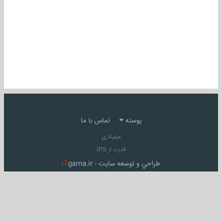
پوسته
تماس با ما
میلیتاری
قدرت از IPS
طراحي و توسعه سايت -
gama.ir
iT