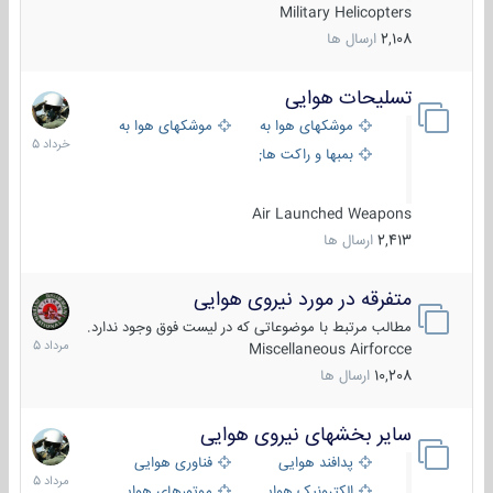
Military Helicopters
2,108
ارسال ها
تسلیحات هوایی
30
خرداد
موشکهای هوا به هوا
موشکهای هوا به سطح
1405
بمبها و راکت های هوایی
Air Launched Weapons
2,413
ارسال ها
متفرقه در مورد نیروی هوایی
7
مرداد
مطالب مرتبط با موضوعاتی که در لیست فوق وجود ندارد.
1405
Miscellaneous Airforcce
10,208
ارسال ها
سایر بخشهای نیروی هوایی
2
مرداد
پدافند هوایی
فناوری هوایی
1405
الکترونیک هوایی
موتورهای هوایی