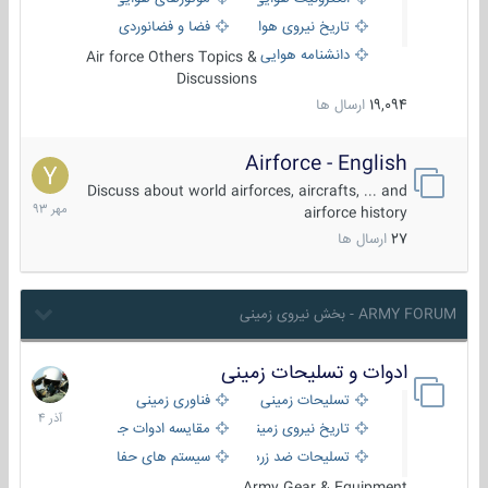
تاریخ نیروی هوایی
فضا و فضانوردی
دانشنامه هوایی
Air force Others Topics &
Discussions
19,094
ارسال ها
Airforce - English
15
مهر
Discuss about world airforces, aircrafts, ... and
1393
airforce history
27
ارسال ها
ARMY FORUM - بخش نیروی زمینی
ادوات و تسلیحات زمینی
21
آذر
تسلیحات زمینی
فناوری زمینی
1404
تاریخ نیروی زمینی
مقایسه ادوات جنگی
تسلیحات ضد زره
سیستم های حفاظت فعال
Army Gear & Equipment