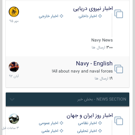
اخبار نیروی دریایی
27
مهر
اخبار داخلی
اخبار خارجی
1395
Navy News
300
ارسال ها
Navy - English
22
آبان
All about navy and naval forces!
1392
19
ارسال ها
NEWS SECTION - بخش خبر
اخبار روز ایران و جهان
3
ساعات
اخبار نظامی
اخبار عمومی
قبل
اخبار تحلیلی
اخبار علمی