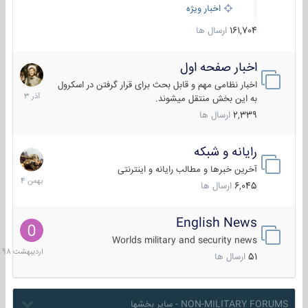
اخبار ویژه
161,704
ارسال ها
اخبار صفحه اول
7
آذر
اخبار نظامی مهم و قابل بحث برای قرار گرفتن در اسکرول
1403
به این بخش منتقل میشوند.
2,339
ارسال ها
رایانه و شبکه
30
بهمن
آخرین خبرها و مطالب رایانه و اینترنتی
1404
6,045
ارسال ها
English News
10
اردیبهش
Worlds military and security news
1398
51
ارسال ها
NON-MILITARY FORUMS - سایر بخشها