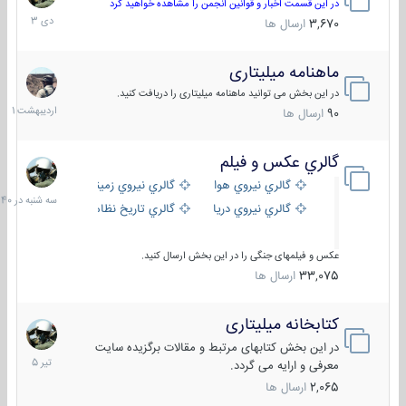
دی
در این قسمت اخبار و قوانین انجمن را مشاهده خواهید کرد
1403
3,670
ارسال ها
ماهنامه میلیتاری
30
اردیبهش
در این بخش می توانید ماهنامه میلیتاری را دریافت کنید.
1401
90
ارسال ها
گالري عكس و فيلم
سه
شنبه
گالري نيروي هوايي
گالري نيروي زميني
در
گالري نيروي دريايي
گالري تاریخ نظامی
15:40
عکس و فیلمهای جنگی را در این بخش ارسال کنید.
33,075
ارسال ها
کتابخانه میلیتاری
16
تیر
در این بخش کتابهای مرتبط و مقالات برگزیده سایت
1405
معرفی و ارایه می گردد.
2,065
ارسال ها