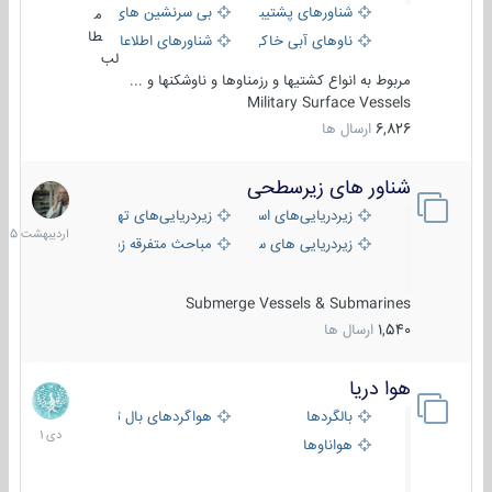
شناورهای پشتیبانی
بی سرنشین های دریایی
م
طا
ناوهای آبی خاکی و نیروبر
شناورهای اطلاعاتی و جاسوسی
لب
مربوط به انواع کشتیها و رزمناوها و ناوشکنها و ...
Military Surface Vessels
6,826
ارسال ها
شناور های زیرسطحی
31
اردیبهش
زیردریایی‌های استراتژیک
زیردریایی‌های تهاجمی
1405
زیردریایی های سبک
مباحث متفرقه زیرسطحی
Submerge Vessels & Submarines
1,540
ارسال ها
هوا دریا
12
دی
بالگردها
هواگردهای بال ثابت
1401
هواناوها