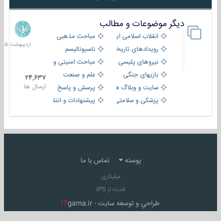
دیگر موضوعات و مطالب
8
اردیبهش
انقلاب اسلامی ایران
مباحث مذهبی
1405
رویدادهای تاریخی و مذهبی
ناسیونالیسم
نیروهای پلیسی
مباحث امنیتی و اطلاعاتی
بازیهای جنگی
علم و صنعت
24,637
ارسال ها
سایت و وبلاگ ها
پرسش و پاسخ
پزشکی و سلامتی
پیشنهادات و انتقادات
پوسته
تماس با ما
میلیتاری
قدرت از IPS
طراحي و توسعه سايت -
gama.ir
iT