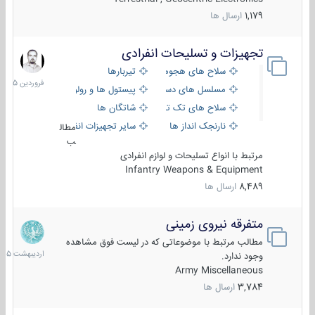
1,179
ارسال ها
تجهیزات و تسلیحات انفرادی
17
فروردین
سلاح های هجومی
تیربارها
1405
مسلسل های دستی
پیستول ها و رولورها
سلاح های تک تیر اندازی
شاتگان ها
نارنجک انداز ها
سایر تجهیزات انفرادی
مطال
ب
مرتبط با انواع تسلیحات و لوازم انفرادی
Infantry Weapons & Equipment
8,489
ارسال ها
متفرقه نیروی زمینی
27
اردیبهش
مطالب مرتبط با موضوعاتی که در لیست فوق مشاهده
1405
وجود ندارد.
Army Miscellaneous
3,784
ارسال ها