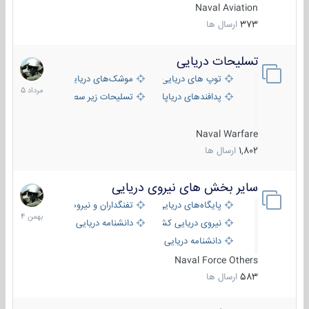
Naval Aviation
373
ارسال ها
تسلیحات دریایی
2
مرداد
توپ های دریایی
موشک‌های دریایی
1405
پدافندهای دریاپایه
تسلیحات زیر سطحی
Naval Warfare
1,802
ارسال ها
سایر بخش های نیروی دریایی
22
بهمن
پایگاه‌های دریایی
تفنگداران و نیروهای ویژه‌ی دریایی
1404
نیروی دریایی کشورهای مختلف
دانشنامه دریایی
دانشنامه دریایی کپی
Naval Force Others
583
ارسال ها