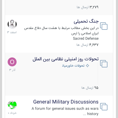
3,279
ارسال ها
جنگ تحمیلی
20
اسفند
در این بخش مطالب مرتبط با هشت سال دفاع مقدس
1403
ایران اسلامی را ارس
Sacred Defense
4,637
ارسال ها
تحولات روز امنیتی نظامی بین الملل
21
آذر
تحولات خاورمیانه
1403
95
ارسال ها
General Military Discussions
10
خرداد
A forum for general issues such as wars
1400
history ...