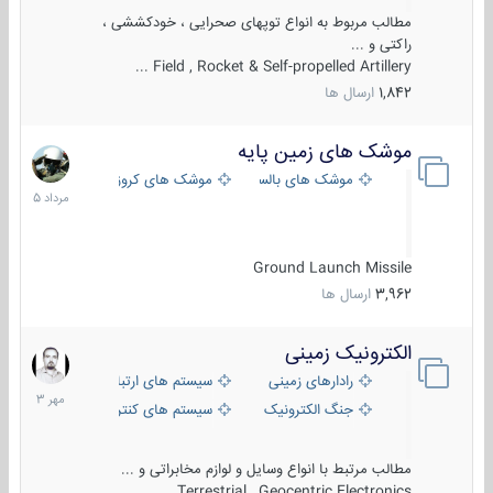
مطالب مربوط به انواع توپهای صحرایی ، خودکششی ،
راکتی و ...
Field , Rocket & Self-propelled Artillery ...
1,842
ارسال ها
موشک های زمین پایه
2
مرداد
موشک های بالستیک
موشک های کروز
1405
Ground Launch Missile
3,962
ارسال ها
الکترونیک زمینی
1
مهر
رادارهای زمینی
سیستم های ارتباطی و جمع آوری اطلاع
1403
جنگ الکترونیک
سیستم های کنترل آتش و تجهیزات الکتر
مطالب مرتبط با انواع وسایل و لوازم مخابراتی و ...
Terrestrial , Geocentric Electronics