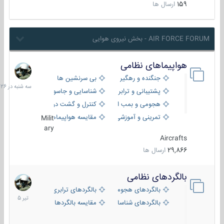
159
ارسال ها
AIR FORCE FORUM - بخش نیروی هوایی
هواپیماهای نظامی
سه
شنبه
جنگنده و رهگیر
بی سرنشین ها
در
پشتیبانی و ترابری
شناسایی و جاسوسی
18:26
هجومی و بمب افکن
کنترل و گشت دریایی
تمرینی و آموزشی
مقایسه هواپیماها
Milit
ary
Aircrafts
29,866
ارسال ها
بالگردهای نظامی
22
تیر
بالگردهای هجومی
بالگردهای ترابری
1405
بالگردهای شناسایی
مقایسه بالگردها