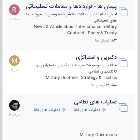
پیمان ها - قراردادها و معاملات تسلیحاتی
7
اسفند
اخبار ، اطلاعات و مقالات منتشر شده رسمی در مورد خرید
1400
های تسیحاتی
News & Article about International military
Contract , Pacts & Treaty
183
ارسال ها
دکترین و استراتژی
27
تیر
مطالب و موضوعات مرتبط با دکترین ، استراتژی و
1405
تاکتیکهای نظامی
Military Doctrine , Strategy & Tactics
12,050
ارسال ها
عملیات های نظامی
5
خرداد
عملیات های نظامی ایران
عملیات های نظامی خارجی
1404
Military Operations