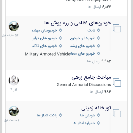
6,022
ارسال ها
خودروهای نظامی و زره پوش ها
56
دقیقه
تانک
خودروهای مهندسی
قبل
نفربرها و خودروی های رزمی پیاده نظام
خودرو های ترابری نظامی
خودرو های پشتیبانی آتش ، شناسایی و ضد تانک
خودرو های تاکتیکی نظامی
خودرو های محافظت شده
Military Armored Vehicle
9,982
ارسال ها
مباحث جامع زرهی
7
آذر
General Armorial Discussions
1404
984
ارسال ها
توپخانه زمینی
1
ساعت
هویتزر ها
راکت انداز ها
قبل
خمپاره انداز ها