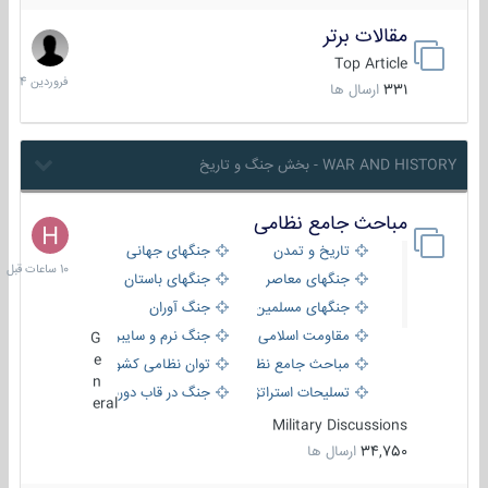
مقالات برتر
29
فروردین
Top Article
1404
331
ارسال ها
WAR AND HISTORY - بخش جنگ و تاریخ
مباحث جامع نظامی
10
ساعات
تاریخ و تمدن
جنگهای جهانی
قبل
جنگهای معاصر
جنگهای باستان
جنگهای مسلمین
جنگ آوران
مقاومت اسلامی
جنگ نرم و سایبری
G
e
مباحث جامع نظامی
توان نظامی کشورها
n
تسلیحات استراتژیک
جنگ در قاب دوربین
eral
Military Discussions
34,750
ارسال ها