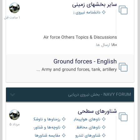
سایر بخشهای زمینی
1
ساعت
دانشنامه نیروی زمینی
قبل
Air force Others Topics & Discussions
180
ارسال ها
Ground forces - English
Army and ground forces, tank, artillery ...
NAVY FORUM - بخش نیروی دریایی
شناورهای سطحی
2
مرداد
ناوهای هواپیمابر و بالگرد بر
رزمناوها و ناوشکن‌ها
1405
ناوهای محافظ
ناوچه‌ها و شناورهای گشتی
شناورهای تندرو
مقایسه شناورها