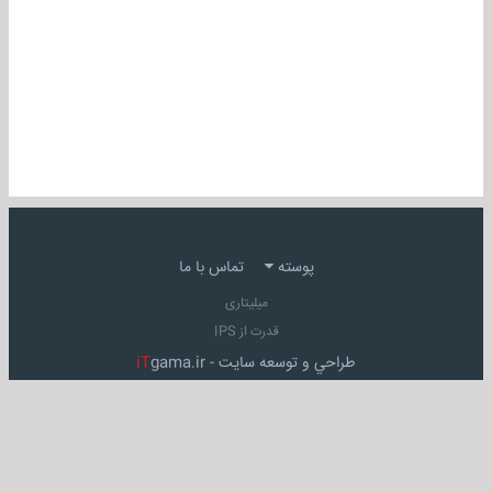
پوسته
تماس با ما
میلیتاری
قدرت از IPS
طراحي و توسعه سايت -
gama.ir
iT