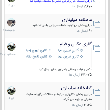
دی
در این قسمت اخبار و قوانین انجمن را مشاهده خواهید کرد
1403
3,670
ارسال ها
ماهنامه میلیتاری
30
اردیبهش
در این بخش می توانید ماهنامه میلیتاری را دریافت کنید.
1401
90
ارسال ها
گالري عكس و فيلم
سه
شنبه
گالري نيروي هوايي
گالري نيروي زميني
در
گالري نيروي دريايي
گالري تاریخ نظامی
15:40
عکس و فیلمهای جنگی را در این بخش ارسال کنید.
33,075
ارسال ها
کتابخانه میلیتاری
16
تیر
در این بخش کتابهای مرتبط و مقالات برگزیده سایت
1405
معرفی و ارایه می گردد.
2,065
ارسال ها