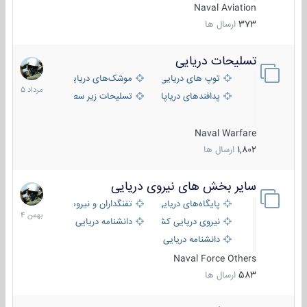
Naval Aviation
373
ارسال ها
تسلیحات دریایی
2
مرداد
توپ های دریایی
موشک‌های دریایی
1405
پدافندهای دریاپایه
تسلیحات زیر سطحی
Naval Warfare
1,802
ارسال ها
سایر بخش های نیروی دریایی
22
بهمن
پایگاه‌های دریایی
تفنگداران و نیروهای ویژه‌ی دریایی
1404
نیروی دریایی کشورهای مختلف
دانشنامه دریایی
دانشنامه دریایی کپی
Naval Force Others
583
ارسال ها