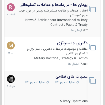
پیمان ها - قراردادها و معاملات تسلیحاتی
7
اسفند
اخبار ، اطلاعات و مقالات منتشر شده رسمی در مورد خرید
1400
های تسیحاتی
News & Article about International military
Contract , Pacts & Treaty
183
ارسال ها
دکترین و استراتژی
27
تیر
مطالب و موضوعات مرتبط با دکترین ، استراتژی و
1405
تاکتیکهای نظامی
Military Doctrine , Strategy & Tactics
12,050
ارسال ها
عملیات های نظامی
5
خرداد
عملیات های نظامی ایران
عملیات های نظامی خارجی
1404
Military Operations