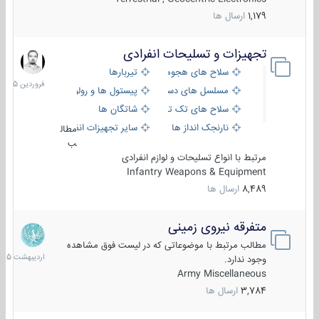
1,179
ارسال ها
تجهیزات و تسلیحات انفرادی
17
فروردین
سلاح های هجومی
تیربارها
1405
مسلسل های دستی
پیستول ها و رولورها
سلاح های تک تیر اندازی
شاتگان ها
نارنجک انداز ها
سایر تجهیزات انفرادی
مطال
ب
مرتبط با انواع تسلیحات و لوازم انفرادی
Infantry Weapons & Equipment
8,489
ارسال ها
متفرقه نیروی زمینی
27
اردیبهش
مطالب مرتبط با موضوعاتی که در لیست فوق مشاهده
1405
وجود ندارد.
Army Miscellaneous
3,784
ارسال ها