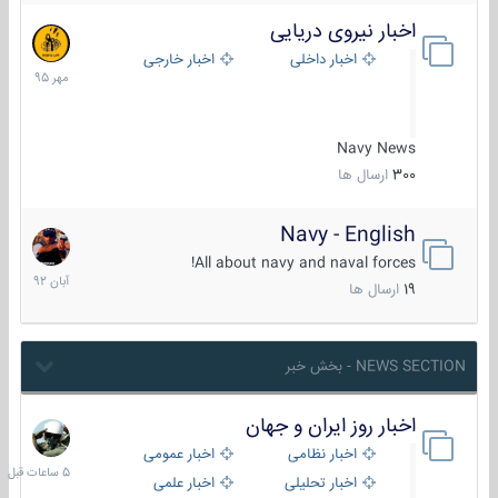
اخبار نیروی دریایی
27
مهر
اخبار داخلی
اخبار خارجی
1395
Navy News
300
ارسال ها
Navy - English
22
آبان
All about navy and naval forces!
1392
19
ارسال ها
NEWS SECTION - بخش خبر
اخبار روز ایران و جهان
5
ساعات
اخبار نظامی
اخبار عمومی
قبل
اخبار تحلیلی
اخبار علمی