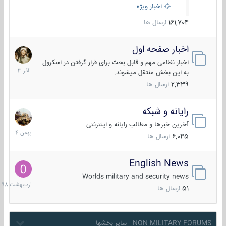
اخبار ویژه
161,704
ارسال ها
اخبار صفحه اول
7
آذر
اخبار نظامی مهم و قابل بحث برای قرار گرفتن در اسکرول
1403
به این بخش منتقل میشوند.
2,339
ارسال ها
رایانه و شبکه
30
بهمن
آخرین خبرها و مطالب رایانه و اینترنتی
1404
6,045
ارسال ها
English News
10
اردیبهش
Worlds military and security news
1398
51
ارسال ها
NON-MILITARY FORUMS - سایر بخشها