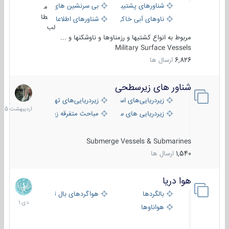
شناورهای پشتیبانی
بی سرنشین های دریایی
م
طا
ناوهای آبی خاکی و نیروبر
شناورهای اطلاعاتی و جاسوسی
لب
مربوط به انواع کشتیها و رزمناوها و ناوشکنها و ...
Military Surface Vessels
6,826
ارسال ها
شناور های زیرسطحی
31
اردیبهش
زیردریایی‌های استراتژیک
زیردریایی‌های تهاجمی
1405
زیردریایی های سبک
مباحث متفرقه زیرسطحی
Submerge Vessels & Submarines
1,540
ارسال ها
هوا دریا
12
دی
بالگردها
هواگردهای بال ثابت
1401
هواناوها