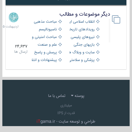
دیگر موضوعات و مطالب
8
اردیبهش
انقلاب اسلامی ایران
مباحث مذهبی
1405
رویدادهای تاریخی و مذهبی
ناسیونالیسم
نیروهای پلیسی
مباحث امنیتی و اطلاعاتی
بازیهای جنگی
علم و صنعت
24,637
ارسال ها
سایت و وبلاگ ها
پرسش و پاسخ
پزشکی و سلامتی
پیشنهادات و انتقادات
پوسته
تماس با ما
میلیتاری
قدرت از IPS
طراحي و توسعه سايت -
gama.ir
iT