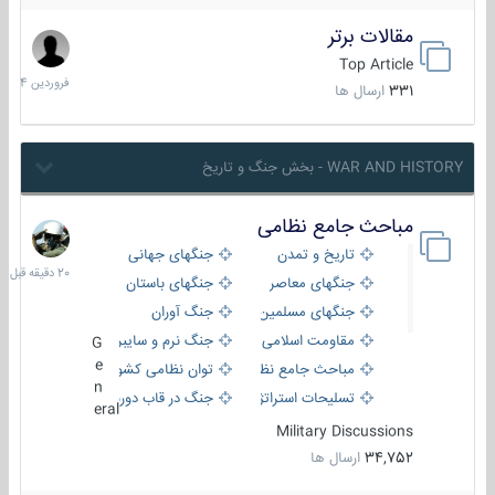
مقالات برتر
29
فروردین
Top Article
1404
331
ارسال ها
WAR AND HISTORY - بخش جنگ و تاریخ
مباحث جامع نظامی
20
دقیقه
تاریخ و تمدن
جنگهای جهانی
قبل
جنگهای معاصر
جنگهای باستان
جنگهای مسلمین
جنگ آوران
مقاومت اسلامی
جنگ نرم و سایبری
G
e
مباحث جامع نظامی
توان نظامی کشورها
n
تسلیحات استراتژیک
جنگ در قاب دوربین
eral
Military Discussions
34,752
ارسال ها