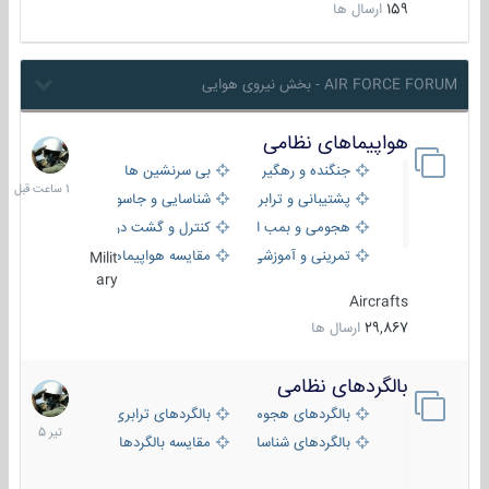
159
ارسال ها
AIR FORCE FORUM - بخش نیروی هوایی
هواپیماهای نظامی
1
ساعت
جنگنده و رهگیر
بی سرنشین ها
قبل
پشتیبانی و ترابری
شناسایی و جاسوسی
هجومی و بمب افکن
کنترل و گشت دریایی
تمرینی و آموزشی
مقایسه هواپیماها
Milit
ary
Aircrafts
29,867
ارسال ها
بالگردهای نظامی
22
تیر
بالگردهای هجومی
بالگردهای ترابری
1405
بالگردهای شناسایی
مقایسه بالگردها