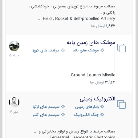
مطالب مربوط به انواع توپهای صحرایی ، خودکششی ،
راکتی و ...
Field , Rocket & Self-propelled Artillery ...
1,842
ارسال ها
موشک های زمین پایه
2
مرداد
موشک های بالستیک
موشک های کروز
1405
Ground Launch Missile
3,962
ارسال ها
الکترونیک زمینی
1
مهر
رادارهای زمینی
سیستم های ارتباطی و جمع آوری اطلاع
1403
جنگ الکترونیک
سیستم های کنترل آتش و تجهیزات الکتر
مطالب مرتبط با انواع وسایل و لوازم مخابراتی و ...
Terrestrial , Geocentric Electronics