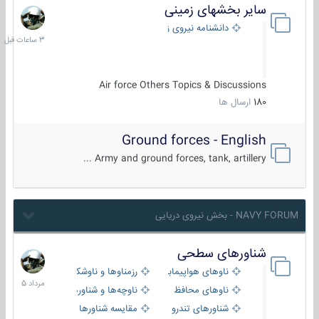
سایر بخشهای زمینی
3
ساعات
دانشنامه نیروی زمینی
قبل
Air force Others Topics & Discussions
180
ارسال ها
Ground forces - English
Army and ground forces, tank, artillery ...
NAVY FORUM - بخش نیروی دریایی
شناورهای سطحی
2
مرداد
ناوهای هواپیمابر و بالگرد بر
رزمناوها و ناوشکن‌ها
1405
ناوهای محافظ
ناوچه‌ها و شناورهای گشتی
شناورهای تندرو
مقایسه شناورها