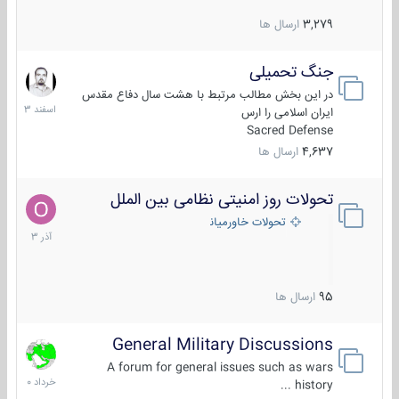
3,279
ارسال ها
جنگ تحمیلی
20
اسفند
در این بخش مطالب مرتبط با هشت سال دفاع مقدس
1403
ایران اسلامی را ارس
Sacred Defense
4,637
ارسال ها
تحولات روز امنیتی نظامی بین الملل
21
آذر
تحولات خاورمیانه
1403
95
ارسال ها
General Military Discussions
10
خرداد
A forum for general issues such as wars
1400
history ...