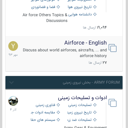
تاریخ نیروی هوایی
فضا و فضانوردی
دانشنامه هوایی
Air force Others Topics &
Discussions
19,094
ارسال ها
Airforce - English
15
مهر
Discuss about world airforces, aircrafts, ... and
1393
airforce history
27
ارسال ها
ARMY FORUM - بخش نیروی زمینی
ادوات و تسلیحات زمینی
21
آذر
تسلیحات زمینی
فناوری زمینی
1404
تاریخ نیروی زمینی
مقایسه ادوات جنگی
تسلیحات ضد زره
سیستم های حفاظت فعال
Army Gear & Equipment