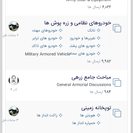
6,022
ارسال ها
خودروهای نظامی و زره پوش ها
2
ساعات
تانک
خودروهای مهندسی
قبل
نفربرها و خودروی های رزمی پیاده نظام
خودرو های ترابری نظامی
خودرو های پشتیبانی آتش ، شناسایی و ضد تانک
خودرو های تاکتیکی نظامی
خودرو های محافظت شده
Military Armored Vehicle
9,982
ارسال ها
مباحث جامع زرهی
7
آذر
General Armorial Discussions
1404
984
ارسال ها
توپخانه زمینی
3
ساعات
هویتزر ها
راکت انداز ها
قبل
خمپاره انداز ها