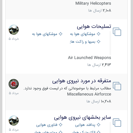
Military Helicopters
2,108
ارسال ها
تسلیحات هوایی
30
خرداد
موشکهای هوا به هوا
موشکهای هوا به سطح
1405
بمبها و راکت های هوایی
Air Launched Weapons
2,413
ارسال ها
متفرقه در مورد نیروی هوایی
7
مرداد
مطالب مرتبط با موضوعاتی که در لیست فوق وجود ندارد.
1405
Miscellaneous Airforcce
10,208
ارسال ها
سایر بخشهای نیروی هوایی
2
مرداد
پدافند هوایی
فناوری هوایی
1405
الکترونیک هوایی
موتورهای هوایی