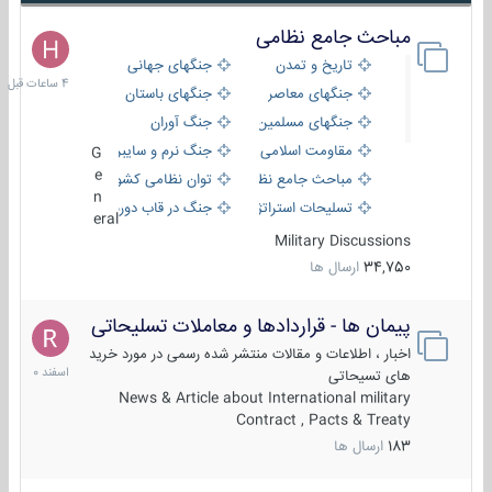
مباحث جامع نظامی
4
ساعات
تاریخ و تمدن
جنگهای جهانی
قبل
جنگهای معاصر
جنگهای باستان
جنگهای مسلمین
جنگ آوران
مقاومت اسلامی
جنگ نرم و سایبری
G
e
مباحث جامع نظامی
توان نظامی کشورها
n
تسلیحات استراتژیک
جنگ در قاب دوربین
eral
Military Discussions
34,750
ارسال ها
پیمان ها - قراردادها و معاملات تسلیحاتی
7
اسفند
اخبار ، اطلاعات و مقالات منتشر شده رسمی در مورد خرید
1400
های تسیحاتی
News & Article about International military
Contract , Pacts & Treaty
183
ارسال ها