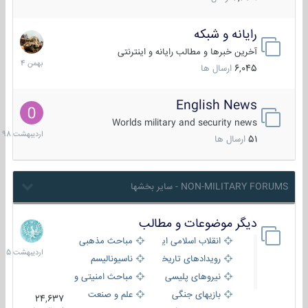
رایانه و شبکه
30
بهمن
آخرین خبرها و مطالب رایانه و اینترنتی
1404
6,045
ارسال ها
English News
10
اردیبهش
Worlds military and security news
1398
51
ارسال ها
NON-MILITARY FORUMS - سایر بخشها
دیگر موضوعات و مطالب
8
اردیبهش
انقلاب اسلامی ایران
مباحث مذهبی
1405
رویدادهای تاریخی و مذهبی
ناسیونالیسم
نیروهای پلیسی
مباحث امنیتی و اطلاعاتی
بازیهای جنگی
علم و صنعت
24,637