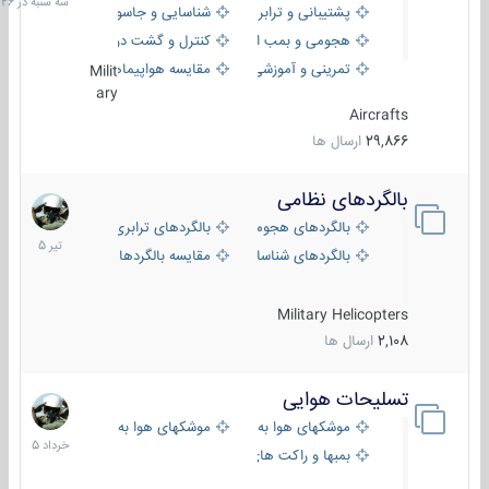
پشتیبانی و ترابری
شناسایی و جاسوسی
18:26
هجومی و بمب افکن
کنترل و گشت دریایی
تمرینی و آموزشی
مقایسه هواپیماها
Milit
ary
Aircrafts
29,866
ارسال ها
بالگردهای نظامی
22
تیر
بالگردهای هجومی
بالگردهای ترابری
1405
بالگردهای شناسایی
مقایسه بالگردها
Military Helicopters
2,108
ارسال ها
تسلیحات هوایی
30
خرداد
موشکهای هوا به هوا
موشکهای هوا به سطح
1405
بمبها و راکت های هوایی