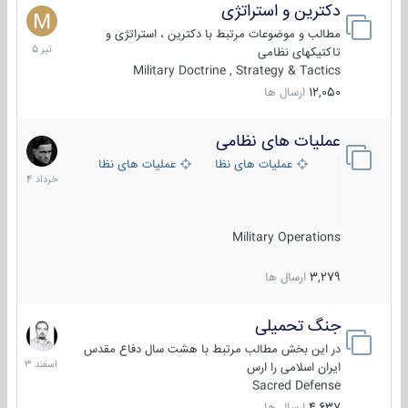
دکترین و استراتژی
27
تیر
مطالب و موضوعات مرتبط با دکترین ، استراتژی و
1405
تاکتیکهای نظامی
Military Doctrine , Strategy & Tactics
12,050
ارسال ها
عملیات های نظامی
5
خرداد
عملیات های نظامی ایران
عملیات های نظامی خارجی
1404
Military Operations
3,279
ارسال ها
جنگ تحمیلی
20
اسفند
در این بخش مطالب مرتبط با هشت سال دفاع مقدس
1403
ایران اسلامی را ارس
Sacred Defense