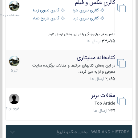
گالري عكس و فيلم
سه
شنبه
گالري نيروي هوايي
گالري نيروي زميني
در
گالري نيروي دريايي
گالري تاریخ نظامی
15:40
عکس و فیلمهای جنگی را در این بخش ارسال کنید.
33,075
ارسال ها
کتابخانه میلیتاری
16
تیر
در این بخش کتابهای مرتبط و مقالات برگزیده سایت
1405
معرفی و ارایه می گردد.
2,065
ارسال ها
مقالات برتر
29
فروردین
Top Article
1404
331
ارسال ها
WAR AND HISTORY - بخش جنگ و تاریخ