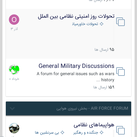
4,637
ارسال ها
تحولات روز امنیتی نظامی بین الملل
21
آذر
تحولات خاورمیانه
1403
95
ارسال ها
General Military Discussions
10
خرداد
A forum for general issues such as wars
1400
history ...
159
ارسال ها
AIR FORCE FORUM - بخش نیروی هوایی
هواپیماهای نظامی
سه
شنبه
جنگنده و رهگیر
بی سرنشین ها
در