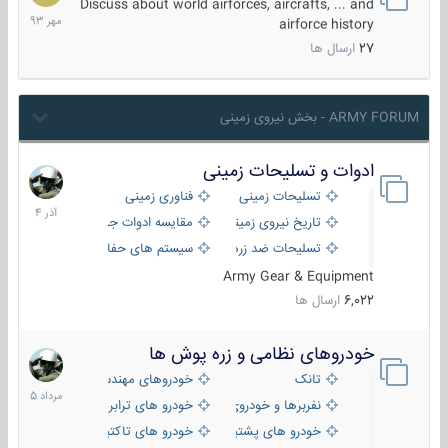
مهر
Discuss about world airforces, aircrafts, ... and
1393
airforce history
27
ارسال ها
ARMY FORUM - بخش نیروی زمینی
ادوات و تسلیحات زمینی
21
آذر
تسلیحات زمینی
فناوری زمینی
1404
تاریخ نیروی زمینی
مقایسه ادوات جنگی
تسلیحات ضد زره
سیستم های حفاظت فعال
Army Gear & Equipment
6,022
ارسال ها
خودروهای نظامی و زره پوش ها
2
مرداد
تانک
خودروهای مهندسی
1405
نفربرها و خودروی های رزمی پیاده نظام
خودرو های ترابری نظامی
خودرو های پشتیبانی آتش ، شناسایی و ضد تانک
خودرو های تاکتیکی نظامی