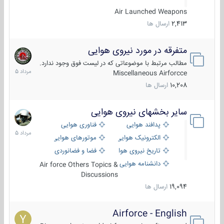
Air Launched Weapons
2,413
ارسال ها
متفرقه در مورد نیروی هوایی
7
مرداد
مطالب مرتبط با موضوعاتی که در لیست فوق وجود ندارد.
1405
Miscellaneous Airforcce
10,208
ارسال ها
سایر بخشهای نیروی هوایی
2
مرداد
پدافند هوایی
فناوری هوایی
1405
الکترونیک هوایی
موتورهای هوایی
تاریخ نیروی هوایی
فضا و فضانوردی
دانشنامه هوایی
Air force Others Topics &
Discussions
19,094
ارسال ها
Airforce - English
15