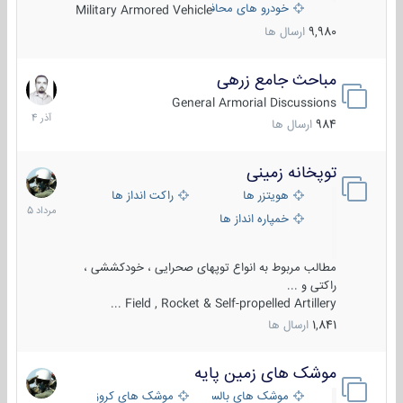
خودرو های محافظت شده
Military Armored Vehicle
9,980
ارسال ها
مباحث جامع زرهی
7
آذر
General Armorial Discussions
1404
984
ارسال ها
توپخانه زمینی
9
مرداد
هویتزر ها
راکت انداز ها
1405
خمپاره انداز ها
مطالب مربوط به انواع توپهای صحرایی ، خودکششی ،
راکتی و ...
Field , Rocket & Self-propelled Artillery ...
1,841
ارسال ها
موشک های زمین پایه
2
مرداد
موشک های بالستیک
موشک های کروز