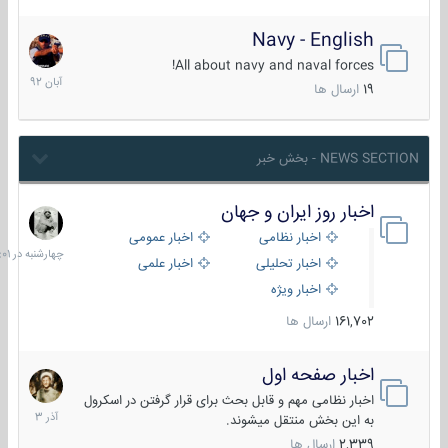
Navy - English
22
آبان
All about navy and naval forces!
1392
19
ارسال ها
NEWS SECTION - بخش خبر
اخبار روز ایران و جهان
چهارشنبه
در
اخبار نظامی
اخبار عمومی
06:01
اخبار تحلیلی
اخبار علمی
اخبار ویژه
161,702
ارسال ها
اخبار صفحه اول
7
آذر
اخبار نظامی مهم و قابل بحث برای قرار گرفتن در اسکرول
1403
به این بخش منتقل میشوند.
2,339
ارسال ها