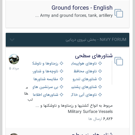
Ground forces - English
Army and ground forces, tank, artillery ...
NAVY FORUM - بخش نیروی دریایی
شناورهای سطحی
2
مرداد
ناوهای هواپیمابر و بالگرد بر
رزمناوها و ناوشکن‌ها
1405
ناوهای محافظ
ناوچه‌ها و شناورهای گشتی
شناورهای تندرو
مقایسه شناورها
شناورهای پشتیبانی
بی سرنشین های دریایی
م
طا
ناوهای آبی خاکی و نیروبر
شناورهای اطلاعاتی و جاسوسی
لب
مربوط به انواع کشتیها و رزمناوها و ناوشکنها و ...
Military Surface Vessels
6,826
ارسال ها