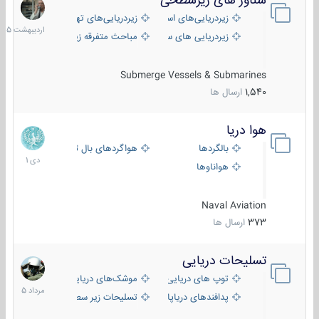
شناور های زیرسطحی
31
اردیبهش
زیردریایی‌های استراتژیک
زیردریایی‌های تهاجمی
1405
زیردریایی های سبک
مباحث متفرقه زیرسطحی
Submerge Vessels & Submarines
1,540
ارسال ها
هوا دریا
12
دی
بالگردها
هواگردهای بال ثابت
1401
هواناوها
Naval Aviation
373
ارسال ها
تسلیحات دریایی
2
مرداد
توپ های دریایی
موشک‌های دریایی
1405
پدافندهای دریاپایه
تسلیحات زیر سطحی