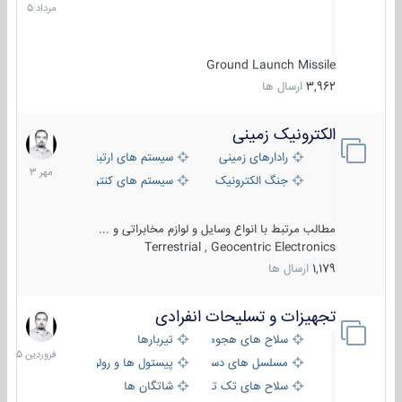
1405
Ground Launch Missile
3,962
ارسال ها
الکترونیک زمینی
1
مهر
رادارهای زمینی
سیستم های ارتباطی و جمع آوری اطلاع
1403
جنگ الکترونیک
سیستم های کنترل آتش و تجهیزات الکتر
مطالب مرتبط با انواع وسایل و لوازم مخابراتی و ...
Terrestrial , Geocentric Electronics
1,179
ارسال ها
تجهیزات و تسلیحات انفرادی
17
فروردین
سلاح های هجومی
تیربارها
1405
مسلسل های دستی
پیستول ها و رولورها
سلاح های تک تیر اندازی
شاتگان ها