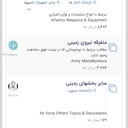
نارنجک انداز ها
سایر تجهیزات انفرادی
مطال
ب
مرتبط با انواع تسلیحات و لوازم انفرادی
Infantry Weapons & Equipment
8,489
ارسال ها
متفرقه نیروی زمینی
27
اردیبهش
مطالب مرتبط با موضوعاتی که در لیست فوق مشاهده
1405
وجود ندارد.
Army Miscellaneous
3,784
ارسال ها
سایر بخشهای زمینی
9
مرداد
دانشنامه نیروی زمینی
1405
Air force Others Topics & Discussions
179
ارسال ها