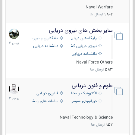
Naval Warfare
1,802
ارسال ها
سایر بخش های نیروی دریایی
22
بهمن
پایگاه‌های دریایی
تفنگداران و نیروهای ویژه‌ی دریایی
1404
نیروی دریایی کشورهای مختلف
دانشنامه دریایی
دانشنامه دریایی کپی
Naval Force Others
583
ارسال ها
علوم و فنون دریایی
6
بهمن
الکترونیک و مخابرات دریایی
فناوری دریایی
1403
دریانوردی عمومی
سامانه های رانشی دریایی
Naval Technology & Science
952
ارسال ها