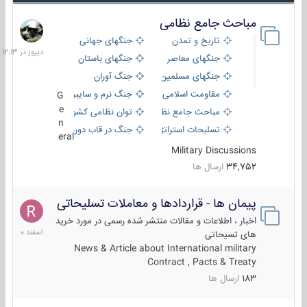
مباحث جامع نظامی
دیروز
در
تاریخ و تمدن
جنگهای جهانی
12:13
جنگهای معاصر
جنگهای باستان
جنگهای مسلمین
جنگ آوران
مقاومت اسلامی
جنگ نرم و سایبری
G
e
مباحث جامع نظامی
توان نظامی کشورها
n
تسلیحات استراتژیک
جنگ در قاب دوربین
eral
Military Discussions
34,752
ارسال ها
پیمان ها - قراردادها و معاملات تسلیحاتی
7
اسفند
اخبار ، اطلاعات و مقالات منتشر شده رسمی در مورد خرید
1400
های تسیحاتی
News & Article about International military
Contract , Pacts & Treaty
183
ارسال ها