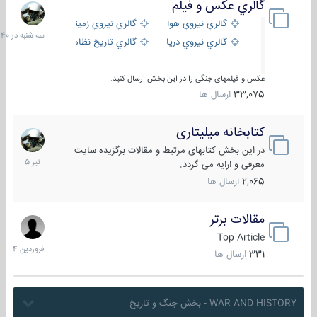
گالري عكس و فيلم
سه
شنبه
گالري نيروي هوايي
گالري نيروي زميني
در
گالري نيروي دريايي
گالري تاریخ نظامی
15:40
عکس و فیلمهای جنگی را در این بخش ارسال کنید.
33,075
ارسال ها
کتابخانه میلیتاری
16
تیر
در این بخش کتابهای مرتبط و مقالات برگزیده سایت
1405
معرفی و ارایه می گردد.
2,065
ارسال ها
مقالات برتر
29
فروردین
Top Article
1404
331
ارسال ها
WAR AND HISTORY - بخش جنگ و تاریخ