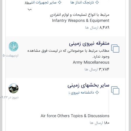
نارنجک انداز ها
سایر تجهیزات انفرادی
مطال
ب
مرتبط با انواع تسلیحات و لوازم انفرادی
Infantry Weapons & Equipment
8,489
ارسال ها
متفرقه نیروی زمینی
27
اردیبهش
مطالب مرتبط با موضوعاتی که در لیست فوق مشاهده
1405
وجود ندارد.
Army Miscellaneous
3,784
ارسال ها
سایر بخشهای زمینی
دیروز
در
دانشنامه نیروی زمینی
09:22
Air force Others Topics & Discussions
180
ارسال ها