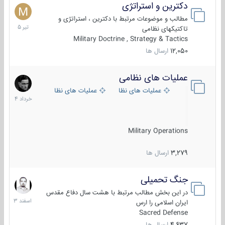
دکترین و استراتژی
27
تیر
مطالب و موضوعات مرتبط با دکترین ، استراتژی و
1405
تاکتیکهای نظامی
Military Doctrine , Strategy & Tactics
12,050
ارسال ها
عملیات های نظامی
5
خرداد
عملیات های نظامی ایران
عملیات های نظامی خارجی
1404
Military Operations
3,279
ارسال ها
جنگ تحمیلی
20
اسفند
در این بخش مطالب مرتبط با هشت سال دفاع مقدس
1403
ایران اسلامی را ارس
Sacred Defense