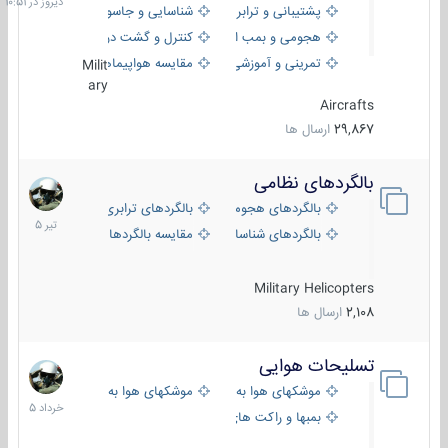
پشتیبانی و ترابری
شناسایی و جاسوسی
هجومی و بمب افکن
کنترل و گشت دریایی
تمرینی و آموزشی
مقایسه هواپیماها
Milit
ary
Aircrafts
29,867
ارسال ها
بالگردهای نظامی
22
تیر
بالگردهای هجومی
بالگردهای ترابری
1405
بالگردهای شناسایی
مقایسه بالگردها
Military Helicopters
2,108
ارسال ها
تسلیحات هوایی
30
خرداد
موشکهای هوا به هوا
موشکهای هوا به سطح
1405
بمبها و راکت های هوایی