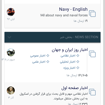
Navy - English
22
آبان
All about navy and naval forces!
1392
19
ارسال ها
NEWS SECTION - بخش خبر
اخبار روز ایران و جهان
دیروز
در
اخبار نظامی
اخبار عمومی
13:11
اخبار تحلیلی
اخبار علمی
اخبار ویژه
161,705
ارسال ها
اخبار صفحه اول
7
آذر
اخبار نظامی مهم و قابل بحث برای قرار گرفتن در اسکرول
1403
به این بخش منتقل میشوند.
2,339
ارسال ها