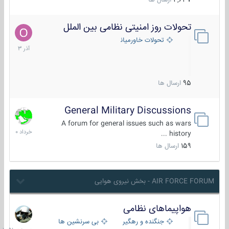
4,637
ارسال ها
تحولات روز امنیتی نظامی بین الملل
21
آذر
تحولات خاورمیانه
1403
95
ارسال ها
General Military Discussions
10
خرداد
A forum for general issues such as wars
1400
history ...
159
ارسال ها
AIR FORCE FORUM - بخش نیروی هوایی
هواپیماهای نظامی
دیروز
در
جنگنده و رهگیر
بی سرنشین ها
10:51