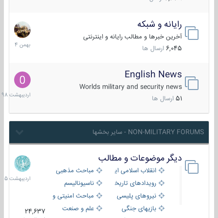
رایانه و شبکه
30
بهمن
آخرین خبرها و مطالب رایانه و اینترنتی
1404
6,045
ارسال ها
English News
10
اردیبهش
Worlds military and security news
1398
51
ارسال ها
NON-MILITARY FORUMS - سایر بخشها
دیگر موضوعات و مطالب
8
اردیبهش
انقلاب اسلامی ایران
مباحث مذهبی
1405
رویدادهای تاریخی و مذهبی
ناسیونالیسم
نیروهای پلیسی
مباحث امنیتی و اطلاعاتی
بازیهای جنگی
علم و صنعت
24,637