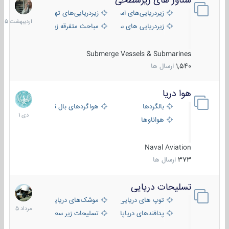
شناور های زیرسطحی
31
اردیبهش
زیردریایی‌های استراتژیک
زیردریایی‌های تهاجمی
1405
زیردریایی های سبک
مباحث متفرقه زیرسطحی
Submerge Vessels & Submarines
1,540
ارسال ها
هوا دریا
12
دی
بالگردها
هواگردهای بال ثابت
1401
هواناوها
Naval Aviation
373
ارسال ها
تسلیحات دریایی
2
مرداد
توپ های دریایی
موشک‌های دریایی
1405
پدافندهای دریاپایه
تسلیحات زیر سطحی