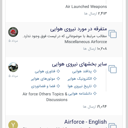
Air Launched Weapons
2,413
ارسال ها
متفرقه در مورد نیروی هوایی
7
مرداد
مطالب مرتبط با موضوعاتی که در لیست فوق وجود ندارد.
1405
Miscellaneous Airforcce
10,208
ارسال ها
سایر بخشهای نیروی هوایی
2
مرداد
پدافند هوایی
فناوری هوایی
1405
الکترونیک هوایی
موتورهای هوایی
تاریخ نیروی هوایی
فضا و فضانوردی
دانشنامه هوایی
Air force Others Topics &
Discussions
19,094
ارسال ها
Airforce - English
15