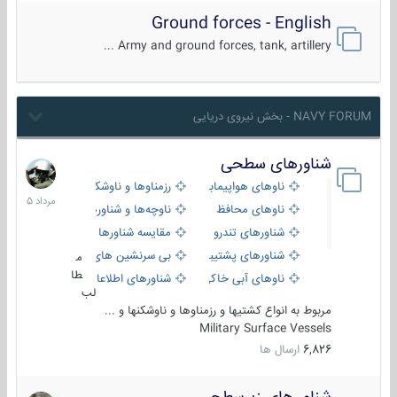
Ground forces - English
Army and ground forces, tank, artillery ...
NAVY FORUM - بخش نیروی دریایی
شناورهای سطحی
2
مرداد
ناوهای هواپیمابر و بالگرد بر
رزمناوها و ناوشکن‌ها
1405
ناوهای محافظ
ناوچه‌ها و شناورهای گشتی
شناورهای تندرو
مقایسه شناورها
شناورهای پشتیبانی
بی سرنشین های دریایی
م
طا
ناوهای آبی خاکی و نیروبر
شناورهای اطلاعاتی و جاسوسی
لب
مربوط به انواع کشتیها و رزمناوها و ناوشکنها و ...
Military Surface Vessels
6,826
ارسال ها