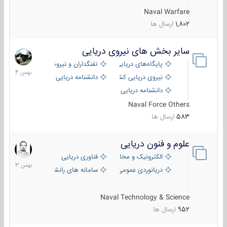
Naval Warfare
1,802
ارسال ها
سایر بخش های نیروی دریایی
22
بهمن
پایگاه‌های دریایی
تفنگداران و نیروهای ویژه‌ی دریایی
1404
نیروی دریایی کشورهای مختلف
دانشنامه دریایی
دانشنامه دریایی کپی
Naval Force Others
583
ارسال ها
علوم و فنون دریایی
6
بهمن
الکترونیک و مخابرات دریایی
فناوری دریایی
1403
دریانوردی عمومی
سامانه های رانشی دریایی
Naval Technology & Science
952
ارسال ها