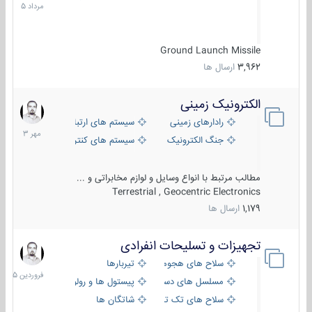
1405
Ground Launch Missile
3,962
ارسال ها
الکترونیک زمینی
1
مهر
رادارهای زمینی
سیستم های ارتباطی و جمع آوری اطلاع
1403
جنگ الکترونیک
سیستم های کنترل آتش و تجهیزات الکتر
مطالب مرتبط با انواع وسایل و لوازم مخابراتی و ...
Terrestrial , Geocentric Electronics
1,179
ارسال ها
تجهیزات و تسلیحات انفرادی
17
فروردین
سلاح های هجومی
تیربارها
1405
مسلسل های دستی
پیستول ها و رولورها
سلاح های تک تیر اندازی
شاتگان ها