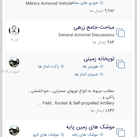
خودرو های محافظت شده
Military Armored Vehicle
9,982
ارسال ها
مباحث جامع زرهی
7
آذر
General Armorial Discussions
1404
984
ارسال ها
توپخانه زمینی
دیروز
در
هویتزر ها
راکت انداز ها
09:09
خمپاره انداز ها
مطالب مربوط به انواع توپهای صحرایی ، خودکششی ،
راکتی و ...
Field , Rocket & Self-propelled Artillery ...
1,842
ارسال ها
موشک های زمین پایه
2
مرداد
موشک های بالستیک
موشک های کروز