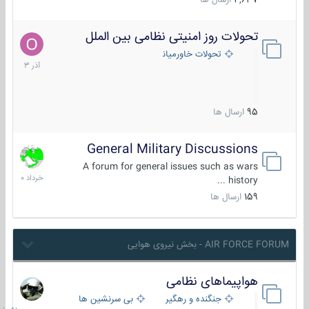
4,637
ارسال ها
تحولات روز امنیتی نظامی بین الملل
21
آذر
تحولات خاورمیانه
1403
95
ارسال ها
General Military Discussions
10
خرداد
A forum for general issues such as wars
1400
history ...
159
ارسال ها
AIR FORCE FORUM - بخش نیروی هوایی
هواپیماهای نظامی
جمعه
در
جنگنده و رهگیر
بی سرنشین ها
10:51