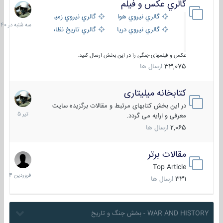
گالري عكس و فيلم
سه
شنبه
گالري نيروي هوايي
گالري نيروي زميني
در
گالري نيروي دريايي
گالري تاریخ نظامی
15:40
عکس و فیلمهای جنگی را در این بخش ارسال کنید.
33,075
ارسال ها
کتابخانه میلیتاری
16
تیر
در این بخش کتابهای مرتبط و مقالات برگزیده سایت
1405
معرفی و ارایه می گردد.
2,065
ارسال ها
مقالات برتر
29
فروردین
Top Article
1404
331
ارسال ها
WAR AND HISTORY - بخش جنگ و تاریخ