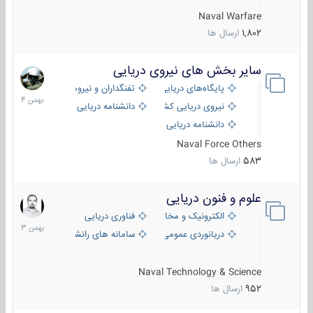
Naval Warfare
1,802
ارسال ها
سایر بخش های نیروی دریایی
22
بهمن
پایگاه‌های دریایی
تفنگداران و نیروهای ویژه‌ی دریایی
1404
نیروی دریایی کشورهای مختلف
دانشنامه دریایی
دانشنامه دریایی کپی
Naval Force Others
583
ارسال ها
علوم و فنون دریایی
6
بهمن
الکترونیک و مخابرات دریایی
فناوری دریایی
1403
دریانوردی عمومی
سامانه های رانشی دریایی
Naval Technology & Science
952
ارسال ها