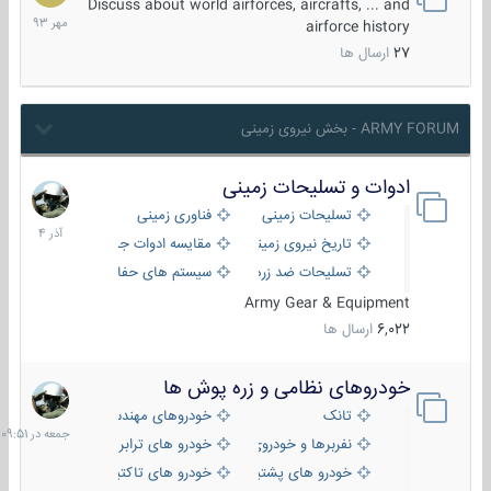
مهر
Discuss about world airforces, aircrafts, ... and
1393
airforce history
27
ارسال ها
ARMY FORUM - بخش نیروی زمینی
ادوات و تسلیحات زمینی
21
آذر
تسلیحات زمینی
فناوری زمینی
1404
تاریخ نیروی زمینی
مقایسه ادوات جنگی
تسلیحات ضد زره
سیستم های حفاظت فعال
Army Gear & Equipment
6,022
ارسال ها
خودروهای نظامی و زره پوش ها
جمعه
در
تانک
خودروهای مهندسی
09:51
نفربرها و خودروی های رزمی پیاده نظام
خودرو های ترابری نظامی
خودرو های پشتیبانی آتش ، شناسایی و ضد تانک
خودرو های تاکتیکی نظامی