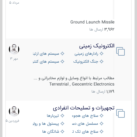
1405
Ground Launch Missile
3,962
ارسال ها
الکترونیک زمینی
1
مهر
رادارهای زمینی
سیستم های ارتباطی و جمع آوری اطلاع
1403
جنگ الکترونیک
سیستم های کنترل آتش و تجهیزات الکتر
مطالب مرتبط با انواع وسایل و لوازم مخابراتی و ...
Terrestrial , Geocentric Electronics
1,179
ارسال ها
تجهیزات و تسلیحات انفرادی
17
فروردین
سلاح های هجومی
تیربارها
1405
مسلسل های دستی
پیستول ها و رولورها
سلاح های تک تیر اندازی
شاتگان ها