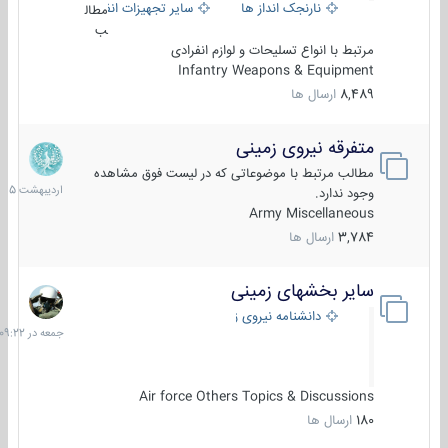
نارنجک انداز ها
سایر تجهیزات انفرادی
مطال
ب
مرتبط با انواع تسلیحات و لوازم انفرادی
Infantry Weapons & Equipment
8,489
ارسال ها
متفرقه نیروی زمینی
27
اردیبهش
مطالب مرتبط با موضوعاتی که در لیست فوق مشاهده
1405
وجود ندارد.
Army Miscellaneous
3,784
ارسال ها
سایر بخشهای زمینی
جمعه
در
دانشنامه نیروی زمینی
09:22
Air force Others Topics & Discussions
180
ارسال ها