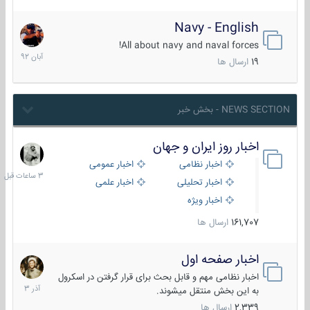
Navy - English
22
آبان
All about navy and naval forces!
1392
19
ارسال ها
NEWS SECTION - بخش خبر
اخبار روز ایران و جهان
3
ساعات
اخبار نظامی
اخبار عمومی
قبل
اخبار تحلیلی
اخبار علمی
اخبار ویژه
161,707
ارسال ها
اخبار صفحه اول
7
آذر
اخبار نظامی مهم و قابل بحث برای قرار گرفتن در اسکرول
1403
به این بخش منتقل میشوند.
2,339
ارسال ها