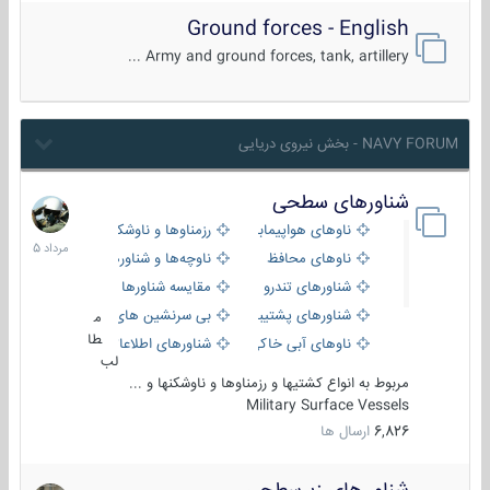
Ground forces - English
Army and ground forces, tank, artillery ...
NAVY FORUM - بخش نیروی دریایی
شناورهای سطحی
2
مرداد
ناوهای هواپیمابر و بالگرد بر
رزمناوها و ناوشکن‌ها
1405
ناوهای محافظ
ناوچه‌ها و شناورهای گشتی
شناورهای تندرو
مقایسه شناورها
شناورهای پشتیبانی
بی سرنشین های دریایی
م
طا
ناوهای آبی خاکی و نیروبر
شناورهای اطلاعاتی و جاسوسی
لب
مربوط به انواع کشتیها و رزمناوها و ناوشکنها و ...
Military Surface Vessels
6,826
ارسال ها