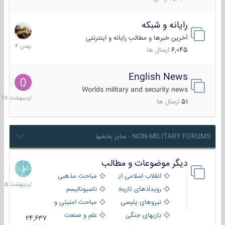
رایانه و شبکه
30
بهمن
آخرین خبرها و مطالب رایانه و اینترنتی
1404
6,045
ارسال ها
English News
10
اردیبهش
Worlds military and security news
1398
51
ارسال ها
NON-MILITARY FORUMS - سایر بخشها
دیگر موضوعات و مطالب
8
اردیبهش
انقلاب اسلامی ایران
مباحث مذهبی
1405
رویدادهای تاریخی و مذهبی
ناسیونالیسم
نیروهای پلیسی
مباحث امنیتی و اطلاعاتی
بازیهای جنگی
علم و صنعت
24,637