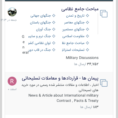
مباحث جامع نظامی
جمعه
در
تاریخ و تمدن
جنگهای جهانی
12:13
جنگهای معاصر
جنگهای باستان
جنگهای مسلمین
جنگ آوران
مقاومت اسلامی
جنگ نرم و سایبری
G
e
مباحث جامع نظامی
توان نظامی کشورها
n
تسلیحات استراتژیک
جنگ در قاب دوربین
eral
Military Discussions
34,752
ارسال ها
پیمان ها - قراردادها و معاملات تسلیحاتی
7
اسفند
اخبار ، اطلاعات و مقالات منتشر شده رسمی در مورد خرید
1400
های تسیحاتی
News & Article about International military
Contract , Pacts & Treaty
183
ارسال ها