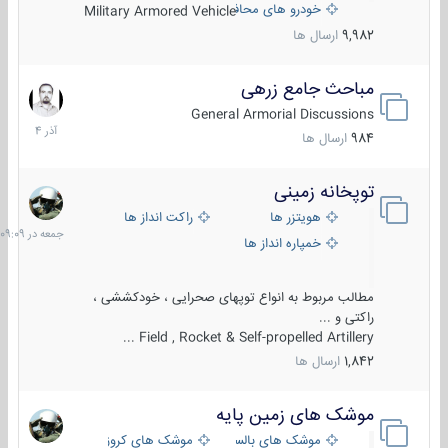
خودرو های محافظت شده
Military Armored Vehicle
9,982
ارسال ها
مباحث جامع زرهی
7
آذر
General Armorial Discussions
1404
984
ارسال ها
توپخانه زمینی
جمعه
در
هویتزر ها
راکت انداز ها
09:09
خمپاره انداز ها
مطالب مربوط به انواع توپهای صحرایی ، خودکششی ،
راکتی و ...
Field , Rocket & Self-propelled Artillery ...
1,842
ارسال ها
موشک های زمین پایه
2
مرداد
موشک های بالستیک
موشک های کروز