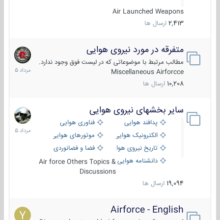
Air Launched Weapons
2,413
ارسال ها
متفرقه در مورد نیروی هوایی
7
مرداد
مطالب مرتبط با موضوعاتی که در لیست فوق وجود ندارد.
1405
Miscellaneous Airforcce
10,208
ارسال ها
سایر بخشهای نیروی هوایی
2
مرداد
پدافند هوایی
فناوری هوایی
1405
الکترونیک هوایی
موتورهای هوایی
تاریخ نیروی هوایی
فضا و فضانوردی
دانشنامه هوایی
Air force Others Topics &
Discussions
19,094
ارسال ها
Airforce - English
15