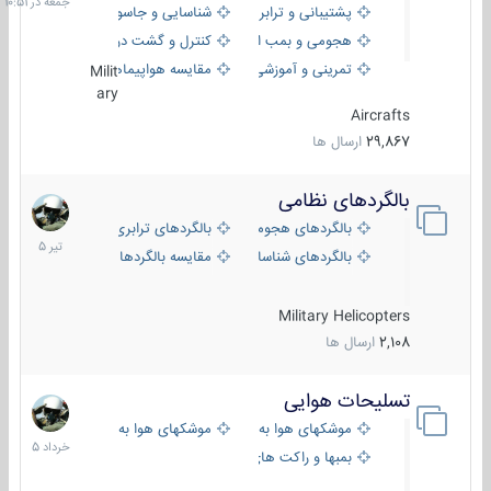
پشتیبانی و ترابری
شناسایی و جاسوسی
هجومی و بمب افکن
کنترل و گشت دریایی
تمرینی و آموزشی
مقایسه هواپیماها
Milit
ary
Aircrafts
29,867
ارسال ها
بالگردهای نظامی
22
تیر
بالگردهای هجومی
بالگردهای ترابری
1405
بالگردهای شناسایی
مقایسه بالگردها
Military Helicopters
2,108
ارسال ها
تسلیحات هوایی
30
خرداد
موشکهای هوا به هوا
موشکهای هوا به سطح
1405
بمبها و راکت های هوایی