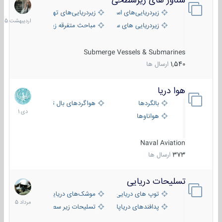
شناور های زیرسطحی
31
اردیبهش
زیردریایی‌های استراتژیک
زیردریایی‌های تهاجمی
1405
زیردریایی های سبک
مباحث متفرقه زیرسطحی
Submerge Vessels & Submarines
1,540
ارسال ها
هوا دریا
12
دی
بالگردها
هواگردهای بال ثابت
1401
هواناوها
Naval Aviation
373
ارسال ها
تسلیحات دریایی
2
مرداد
توپ های دریایی
موشک‌های دریایی
1405
پدافندهای دریاپایه
تسلیحات زیر سطحی