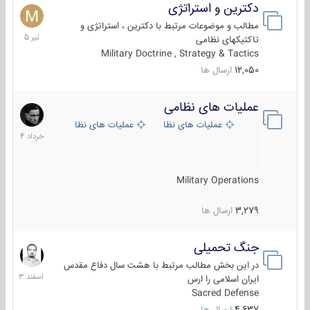
دکترین و استراتژی
27
تیر
مطالب و موضوعات مرتبط با دکترین ، استراتژی و
1405
تاکتیکهای نظامی
Military Doctrine , Strategy & Tactics
12,050
ارسال ها
عملیات های نظامی
5
خرداد
عملیات های نظامی ایران
عملیات های نظامی خارجی
1404
Military Operations
3,279
ارسال ها
جنگ تحمیلی
20
اسفند
در این بخش مطالب مرتبط با هشت سال دفاع مقدس
1403
ایران اسلامی را ارس
Sacred Defense