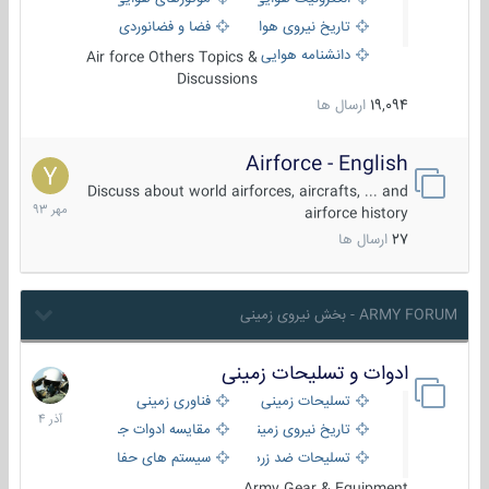
تاریخ نیروی هوایی
فضا و فضانوردی
دانشنامه هوایی
Air force Others Topics &
Discussions
19,094
ارسال ها
Airforce - English
15
مهر
Discuss about world airforces, aircrafts, ... and
1393
airforce history
27
ارسال ها
ARMY FORUM - بخش نیروی زمینی
ادوات و تسلیحات زمینی
21
آذر
تسلیحات زمینی
فناوری زمینی
1404
تاریخ نیروی زمینی
مقایسه ادوات جنگی
تسلیحات ضد زره
سیستم های حفاظت فعال
Army Gear & Equipment