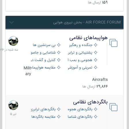
159
ارسال ها
AIR FORCE FORUM - بخش نیروی هوایی
هواپیماهای نظامی
سه
شنبه
جنگنده و رهگیر
بی سرنشین ها
در
پشتیبانی و ترابری
شناسایی و جاسوسی
18:26
هجومی و بمب افکن
کنترل و گشت دریایی
تمرینی و آموزشی
مقایسه هواپیماها
Milit
ary
Aircrafts
29,866
ارسال ها
بالگردهای نظامی
22
تیر
بالگردهای هجومی
بالگردهای ترابری
1405
بالگردهای شناسایی
مقایسه بالگردها