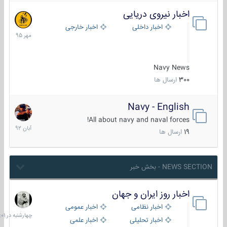
اخبار نیروی دریایی
27
مهر
اخبار داخلی
اخبار خارجی
1395
Navy News
300
ارسال ها
Navy - English
22
آبان
All about navy and naval forces!
1392
19
ارسال ها
NEWS SECTION - بخش خبر
اخبار روز ایران و جهان
چهارشنبه
در
اخبار نظامی
اخبار عمومی
06:01
اخبار تحلیلی
اخبار علمی