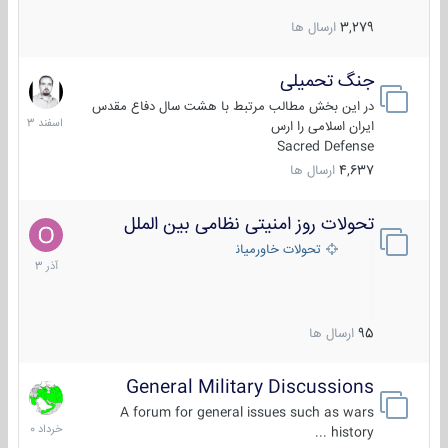
3,279
ارسال ها
جنگ تحمیلی
20
اسفند
در این بخش مطالب مرتبط با هشت سال دفاع مقدس
1403
ایران اسلامی را ارس
Sacred Defense
4,637
ارسال ها
تحولات روز امنیتی نظامی بین الملل
21
آذر
تحولات خاورمیانه
1403
95
ارسال ها
General Military Discussions
10
خرداد
A forum for general issues such as wars
1400
history ...