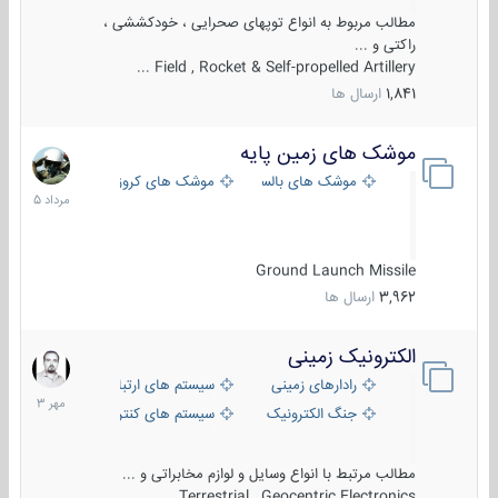
مطالب مربوط به انواع توپهای صحرایی ، خودکششی ،
راکتی و ...
Field , Rocket & Self-propelled Artillery ...
1,841
ارسال ها
موشک های زمین پایه
2
مرداد
موشک های بالستیک
موشک های کروز
1405
Ground Launch Missile
3,962
ارسال ها
الکترونیک زمینی
1
مهر
رادارهای زمینی
سیستم های ارتباطی و جمع آوری اطلاع
1403
جنگ الکترونیک
سیستم های کنترل آتش و تجهیزات الکتر
مطالب مرتبط با انواع وسایل و لوازم مخابراتی و ...
Terrestrial , Geocentric Electronics