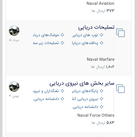
Naval Aviation
373
ارسال ها
تسلیحات دریایی
2
مرداد
توپ های دریایی
موشک‌های دریایی
1405
پدافندهای دریاپایه
تسلیحات زیر سطحی
Naval Warfare
1,802
ارسال ها
سایر بخش های نیروی دریایی
22
بهمن
پایگاه‌های دریایی
تفنگداران و نیروهای ویژه‌ی دریایی
1404
نیروی دریایی کشورهای مختلف
دانشنامه دریایی
دانشنامه دریایی کپی
Naval Force Others
583
ارسال ها