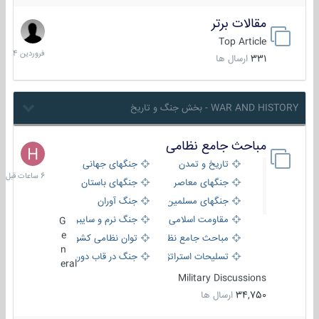
مقالات برتر
29
فروردین
Top Article
1404
331
ارسال ها
WAR AND HISTORY - بخش جنگ و تاریخ
مباحث جامع نظامی
6
ساعات
تاریخ و تمدن
جنگهای جهانی
قبل
جنگهای معاصر
جنگهای باستان
جنگهای مسلمین
جنگ آوران
مقاومت اسلامی
جنگ نرم و سایبری
G
e
مباحث جامع نظامی
توان نظامی کشورها
n
تسلیحات استراتژیک
جنگ در قاب دوربین
eral
Military Discussions
34,750
ارسال ها