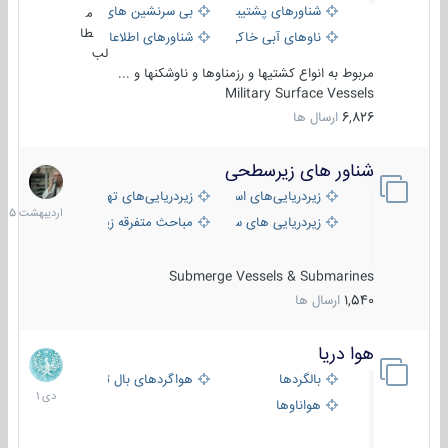
شناورهای پشتیبانی
بی سرنشین های دریایی
م
طا
ناوهای آبی خاکی و نیروبر
شناورهای اطلاعاتی و جاسوسی
لب
مربوط به انواع کشتیها و رزمناوها و ناوشکنها و ...
Military Surface Vessels
6,826
ارسال ها
شناور های زیرسطحی
31
اردیبهش
زیردریایی‌های استراتژیک
زیردریایی‌های تهاجمی
1405
زیردریایی های سبک
مباحث متفرقه زیرسطحی
Submerge Vessels & Submarines
1,540
ارسال ها
هوا دریا
12
دی
بالگردها
هواگردهای بال ثابت
1401
هواناوها