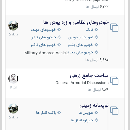
6,022
ارسال ها
خودروهای نظامی و زره پوش ها
2
مرداد
تانک
خودروهای مهندسی
1405
نفربرها و خودروی های رزمی پیاده نظام
خودرو های ترابری نظامی
خودرو های پشتیبانی آتش ، شناسایی و ضد تانک
خودرو های تاکتیکی نظامی
خودرو های محافظت شده
Military Armored Vehicle
9,980
ارسال ها
مباحث جامع زرهی
7
آذر
General Armorial Discussions
1404
984
ارسال ها
توپخانه زمینی
9
مرداد
هویتزر ها
راکت انداز ها
1405
خمپاره انداز ها