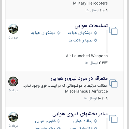
Military Helicopters
2,108
ارسال ها
تسلیحات هوایی
30
خرداد
موشکهای هوا به هوا
موشکهای هوا به سطح
1405
بمبها و راکت های هوایی
Air Launched Weapons
2,413
ارسال ها
متفرقه در مورد نیروی هوایی
7
مرداد
مطالب مرتبط با موضوعاتی که در لیست فوق وجود ندارد.
1405
Miscellaneous Airforcce
10,208
ارسال ها
سایر بخشهای نیروی هوایی
2
مرداد
پدافند هوایی
فناوری هوایی
1405
الکترونیک هوایی
موتورهای هوایی