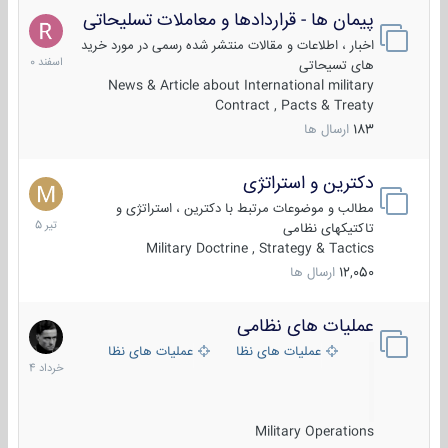
پیمان ها - قراردادها و معاملات تسلیحاتی
7
اسفند
اخبار ، اطلاعات و مقالات منتشر شده رسمی در مورد خرید
1400
های تسیحاتی
News & Article about International military
Contract , Pacts & Treaty
183
ارسال ها
دکترین و استراتژی
27
تیر
مطالب و موضوعات مرتبط با دکترین ، استراتژی و
1405
تاکتیکهای نظامی
Military Doctrine , Strategy & Tactics
12,050
ارسال ها
عملیات های نظامی
5
خرداد
عملیات های نظامی ایران
عملیات های نظامی خارجی
1404
Military Operations