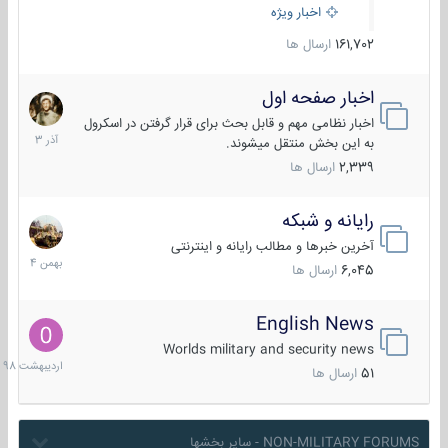
اخبار ویژه
161,702
ارسال ها
اخبار صفحه اول
7
آذر
اخبار نظامی مهم و قابل بحث برای قرار گرفتن در اسکرول
1403
به این بخش منتقل میشوند.
2,339
ارسال ها
رایانه و شبکه
30
بهمن
آخرین خبرها و مطالب رایانه و اینترنتی
1404
6,045
ارسال ها
English News
10
اردیبهش
Worlds military and security news
1398
51
ارسال ها
NON-MILITARY FORUMS - سایر بخشها