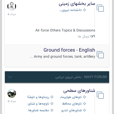
سایر بخشهای زمینی
9
مرداد
دانشنامه نیروی زمینی
1405
Air force Others Topics & Discussions
179
ارسال ها
Ground forces - English
Army and ground forces, tank, artillery ...
NAVY FORUM - بخش نیروی دریایی
شناورهای سطحی
2
مرداد
ناوهای هواپیمابر و بالگرد بر
رزمناوها و ناوشکن‌ها
1405
ناوهای محافظ
ناوچه‌ها و شناورهای گشتی
شناورهای تندرو
مقایسه شناورها