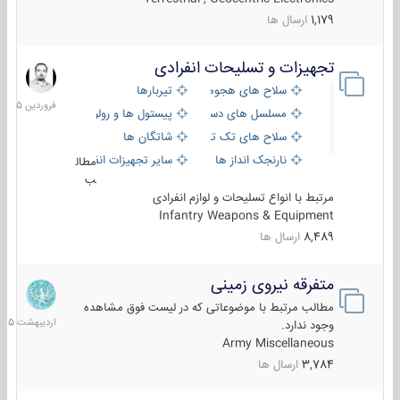
1,179
ارسال ها
تجهیزات و تسلیحات انفرادی
17
فروردین
سلاح های هجومی
تیربارها
1405
مسلسل های دستی
پیستول ها و رولورها
سلاح های تک تیر اندازی
شاتگان ها
نارنجک انداز ها
سایر تجهیزات انفرادی
مطال
ب
مرتبط با انواع تسلیحات و لوازم انفرادی
Infantry Weapons & Equipment
8,489
ارسال ها
متفرقه نیروی زمینی
27
اردیبهش
مطالب مرتبط با موضوعاتی که در لیست فوق مشاهده
1405
وجود ندارد.
Army Miscellaneous
3,784
ارسال ها