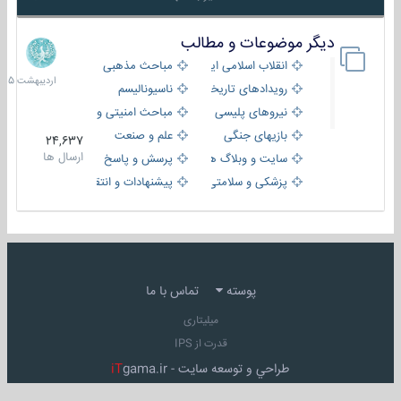
دیگر موضوعات و مطالب
8
اردیبهش
انقلاب اسلامی ایران
مباحث مذهبی
1405
رویدادهای تاریخی و مذهبی
ناسیونالیسم
نیروهای پلیسی
مباحث امنیتی و اطلاعاتی
بازیهای جنگی
علم و صنعت
24,637
ارسال ها
سایت و وبلاگ ها
پرسش و پاسخ
پزشکی و سلامتی
پیشنهادات و انتقادات
پوسته
تماس با ما
میلیتاری
قدرت از IPS
طراحي و توسعه سايت -
gama.ir
iT