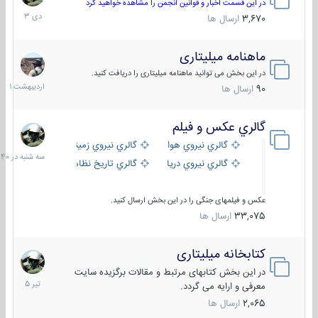
دی
در این قسمت اخبار و قوانین انجمن را مشاهده خواهید کرد
1403
3,670
ارسال ها
ماهنامه میلیتاری
30
اردیبهش
در این بخش می توانید ماهنامه میلیتاری را دریافت کنید.
1401
90
ارسال ها
گالري عكس و فيلم
سه
شنبه
گالري نيروي هوايي
گالري نيروي زميني
در
گالري نيروي دريايي
گالري تاریخ نظامی
15:40
عکس و فیلمهای جنگی را در این بخش ارسال کنید.
33,075
ارسال ها
کتابخانه میلیتاری
16
تیر
در این بخش کتابهای مرتبط و مقالات برگزیده سایت
1405
معرفی و ارایه می گردد.
2,065
ارسال ها