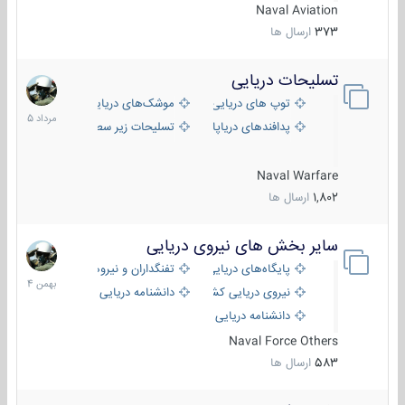
Naval Aviation
373
ارسال ها
تسلیحات دریایی
2
مرداد
توپ های دریایی
موشک‌های دریایی
1405
پدافندهای دریاپایه
تسلیحات زیر سطحی
Naval Warfare
1,802
ارسال ها
سایر بخش های نیروی دریایی
22
بهمن
پایگاه‌های دریایی
تفنگداران و نیروهای ویژه‌ی دریایی
1404
نیروی دریایی کشورهای مختلف
دانشنامه دریایی
دانشنامه دریایی کپی
Naval Force Others
583
ارسال ها