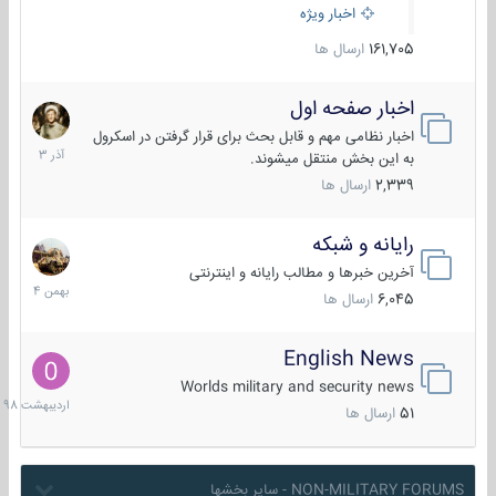
اخبار ویژه
161,705
ارسال ها
اخبار صفحه اول
7
آذر
اخبار نظامی مهم و قابل بحث برای قرار گرفتن در اسکرول
1403
به این بخش منتقل میشوند.
2,339
ارسال ها
رایانه و شبکه
30
بهمن
آخرین خبرها و مطالب رایانه و اینترنتی
1404
6,045
ارسال ها
English News
10
اردیبهش
Worlds military and security news
1398
51
ارسال ها
NON-MILITARY FORUMS - سایر بخشها