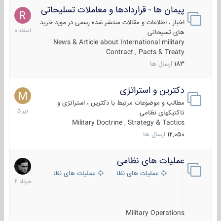
پیمان ها - قراردادها و معاملات تسلیحاتی
7
اسفند
اخبار ، اطلاعات و مقالات منتشر شده رسمی در مورد خرید
1400
های تسیحاتی
News & Article about International military
Contract , Pacts & Treaty
183
ارسال ها
دکترین و استراتژی
27
تیر
مطالب و موضوعات مرتبط با دکترین ، استراتژی و
1405
تاکتیکهای نظامی
Military Doctrine , Strategy & Tactics
12,050
ارسال ها
عملیات های نظامی
5
خرداد
عملیات های نظامی ایران
عملیات های نظامی خارجی
1404
Military Operations