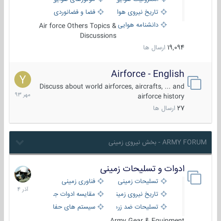
تاریخ نیروی هوایی
فضا و فضانوردی
دانشنامه هوایی
Air force Others Topics &
Discussions
19,094
ارسال ها
Airforce - English
15
مهر
Discuss about world airforces, aircrafts, ... and
1393
airforce history
27
ارسال ها
ARMY FORUM - بخش نیروی زمینی
ادوات و تسلیحات زمینی
21
آذر
تسلیحات زمینی
فناوری زمینی
1404
تاریخ نیروی زمینی
مقایسه ادوات جنگی
تسلیحات ضد زره
سیستم های حفاظت فعال
Army Gear & Equipment