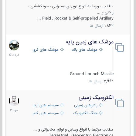
مطالب مربوط به انواع توپهای صحرایی ، خودکششی ،
راکتی و ...
Field , Rocket & Self-propelled Artillery ...
1,842
ارسال ها
موشک های زمین پایه
2
مرداد
موشک های بالستیک
موشک های کروز
1405
Ground Launch Missile
3,962
ارسال ها
الکترونیک زمینی
1
مهر
رادارهای زمینی
سیستم های ارتباطی و جمع آوری اطلاع
1403
جنگ الکترونیک
سیستم های کنترل آتش و تجهیزات الکتر
مطالب مرتبط با انواع وسایل و لوازم مخابراتی و ...
Terrestrial , Geocentric Electronics