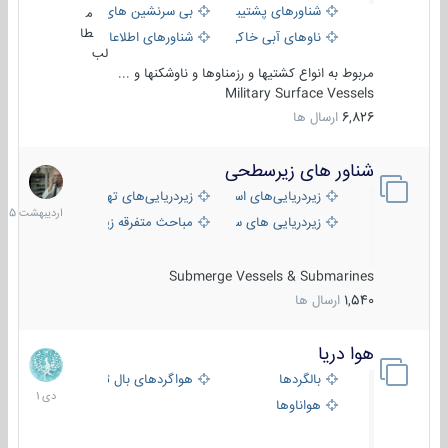
شناورهای پشتیبانی
بی سرنشین های دریایی
م
طا
ناوهای آبی خاکی و نیروبر
شناورهای اطلاعاتی و جاسوسی
لب
مربوط به انواع کشتیها و رزمناوها و ناوشکنها و ...
Military Surface Vessels
6,826
ارسال ها
شناور های زیرسطحی
31
اردیبهش
زیردریایی‌های استراتژیک
زیردریایی‌های تهاجمی
1405
زیردریایی های سبک
مباحث متفرقه زیرسطحی
Submerge Vessels & Submarines
1,540
ارسال ها
هوا دریا
12
دی
بالگردها
هواگردهای بال ثابت
1401
هواناوها