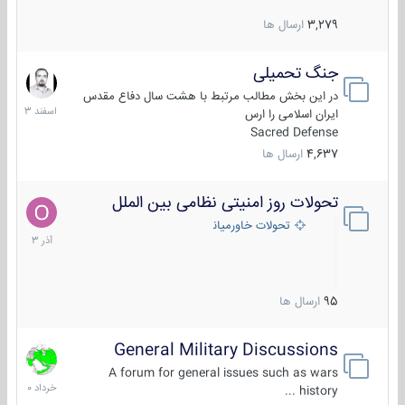
3,279
ارسال ها
جنگ تحمیلی
20
اسفند
در این بخش مطالب مرتبط با هشت سال دفاع مقدس
1403
ایران اسلامی را ارس
Sacred Defense
4,637
ارسال ها
تحولات روز امنیتی نظامی بین الملل
21
آذر
تحولات خاورمیانه
1403
95
ارسال ها
General Military Discussions
10
خرداد
A forum for general issues such as wars
1400
history ...