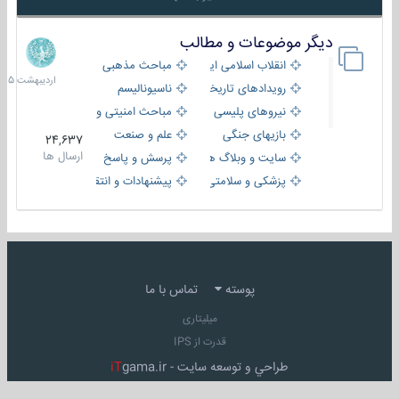
دیگر موضوعات و مطالب
8
اردیبهش
انقلاب اسلامی ایران
مباحث مذهبی
1405
رویدادهای تاریخی و مذهبی
ناسیونالیسم
نیروهای پلیسی
مباحث امنیتی و اطلاعاتی
بازیهای جنگی
علم و صنعت
24,637
ارسال ها
سایت و وبلاگ ها
پرسش و پاسخ
پزشکی و سلامتی
پیشنهادات و انتقادات
پوسته
تماس با ما
میلیتاری
قدرت از IPS
طراحي و توسعه سايت -
gama.ir
iT