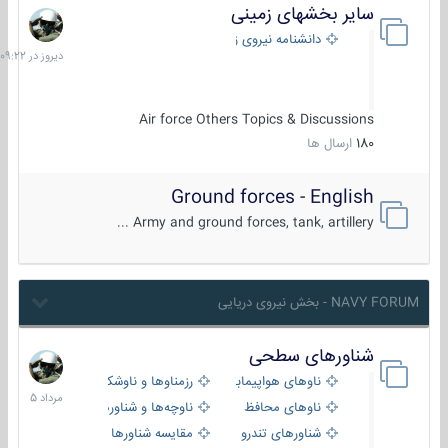
سایر بخشهای زمینی
دیروز
در
دانشنامه نیروی زمینی
09:22
Air force Others Topics & Discussions
180
ارسال ها
Ground forces - English
Army and ground forces, tank, artillery ...
NAVY FORUM - بخش نیروی دریایی
شناورهای سطحی
2
مرداد
ناوهای هواپیمابر و بالگرد بر
رزمناوها و ناوشکن‌ها
1405
ناوهای محافظ
ناوچه‌ها و شناورهای گشتی
شناورهای تندرو
مقایسه شناورها