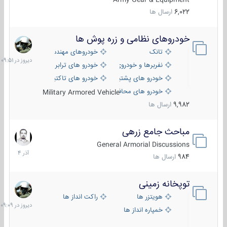
6,022
ارسال ها
خودروهای نظامی و زره پوش ها
دیروز
در
تانک
خودروهای مهندسی
09:51
نفربرها و خودروی های رزمی پیاده نظام
خودرو های ترابری نظامی
خودرو های پشتیبانی آتش ، شناسایی و ضد تانک
خودرو های تاکتیکی نظامی
خودرو های محافظت شده
Military Armored Vehicle
9,982
ارسال ها
مباحث جامع زرهی
7
آذر
General Armorial Discussions
1404
984
ارسال ها
توپخانه زمینی
دیروز
در
هویتزر ها
راکت انداز ها
09:09
خمپاره انداز ها