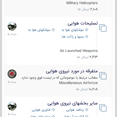
Military Helicopters
2,108
ارسال ها
تسلیحات هوایی
30
خرداد
موشکهای هوا به هوا
موشکهای هوا به سطح
1405
بمبها و راکت های هوایی
Air Launched Weapons
2,413
ارسال ها
متفرقه در مورد نیروی هوایی
7
مرداد
مطالب مرتبط با موضوعاتی که در لیست فوق وجود ندارد.
1405
Miscellaneous Airforcce
10,208
ارسال ها
سایر بخشهای نیروی هوایی
2
مرداد
پدافند هوایی
فناوری هوایی
1405
الکترونیک هوایی
موتورهای هوایی