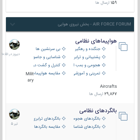
159
ارسال ها
AIR FORCE FORUM - بخش نیروی هوایی
هواپیماهای نظامی
دیروز
در
جنگنده و رهگیر
بی سرنشین ها
10:51
پشتیبانی و ترابری
شناسایی و جاسوسی
هجومی و بمب افکن
کنترل و گشت دریایی
تمرینی و آموزشی
مقایسه هواپیماها
Milit
ary
Aircrafts
29,867
ارسال ها
بالگردهای نظامی
22
تیر
بالگردهای هجومی
بالگردهای ترابری
1405
بالگردهای شناسایی
مقایسه بالگردها