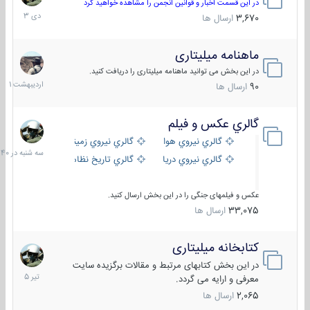
دی
در این قسمت اخبار و قوانین انجمن را مشاهده خواهید کرد
1403
3,670
ارسال ها
ماهنامه میلیتاری
30
اردیبهش
در این بخش می توانید ماهنامه میلیتاری را دریافت کنید.
1401
90
ارسال ها
گالري عكس و فيلم
سه
شنبه
گالري نيروي هوايي
گالري نيروي زميني
در
گالري نيروي دريايي
گالري تاریخ نظامی
15:40
عکس و فیلمهای جنگی را در این بخش ارسال کنید.
33,075
ارسال ها
کتابخانه میلیتاری
16
تیر
در این بخش کتابهای مرتبط و مقالات برگزیده سایت
1405
معرفی و ارایه می گردد.
2,065
ارسال ها