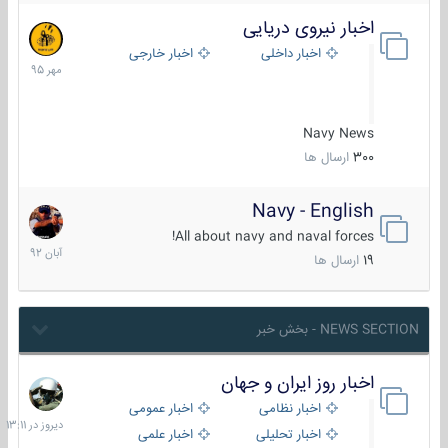
اخبار نیروی دریایی
27
مهر
اخبار داخلی
اخبار خارجی
1395
Navy News
300
ارسال ها
Navy - English
22
آبان
All about navy and naval forces!
1392
19
ارسال ها
NEWS SECTION - بخش خبر
اخبار روز ایران و جهان
دیروز
در
اخبار نظامی
اخبار عمومی
13:11
اخبار تحلیلی
اخبار علمی