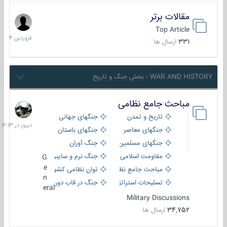
مقالات برتر
29
فروردین
Top Article
1404
331
ارسال ها
WAR AND HISTORY - بخش جنگ و تاریخ
مباحث جامع نظامی
دیروز
در
تاریخ و تمدن
جنگهای جهانی
12:13
جنگهای معاصر
جنگهای باستان
جنگهای مسلمین
جنگ آوران
مقاومت اسلامی
جنگ نرم و سایبری
G
e
مباحث جامع نظامی
توان نظامی کشورها
n
تسلیحات استراتژیک
جنگ در قاب دوربین
eral
Military Discussions
34,752
ارسال ها