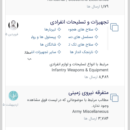
1,179
ارسال ها
تجهیزات و تسلیحات انفرادی
17
فروردین
سلاح های هجومی
تیربارها
1405
مسلسل های دستی
پیستول ها و رولورها
سلاح های تک تیر اندازی
شاتگان ها
نارنجک انداز ها
سایر تجهیزات انفرادی
مطال
ب
مرتبط با انواع تسلیحات و لوازم انفرادی
Infantry Weapons & Equipment
8,489
ارسال ها
متفرقه نیروی زمینی
27
اردیبهش
مطالب مرتبط با موضوعاتی که در لیست فوق مشاهده
1405
وجود ندارد.
Army Miscellaneous
3,784
ارسال ها