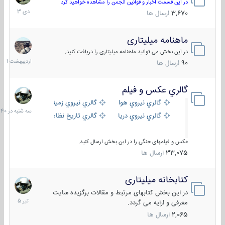
دی
در این قسمت اخبار و قوانین انجمن را مشاهده خواهید کرد
1403
3,670
ارسال ها
ماهنامه میلیتاری
30
اردیبهش
در این بخش می توانید ماهنامه میلیتاری را دریافت کنید.
1401
90
ارسال ها
گالري عكس و فيلم
سه
شنبه
گالري نيروي هوايي
گالري نيروي زميني
در
گالري نيروي دريايي
گالري تاریخ نظامی
15:40
عکس و فیلمهای جنگی را در این بخش ارسال کنید.
33,075
ارسال ها
کتابخانه میلیتاری
16
تیر
در این بخش کتابهای مرتبط و مقالات برگزیده سایت
1405
معرفی و ارایه می گردد.
2,065
ارسال ها