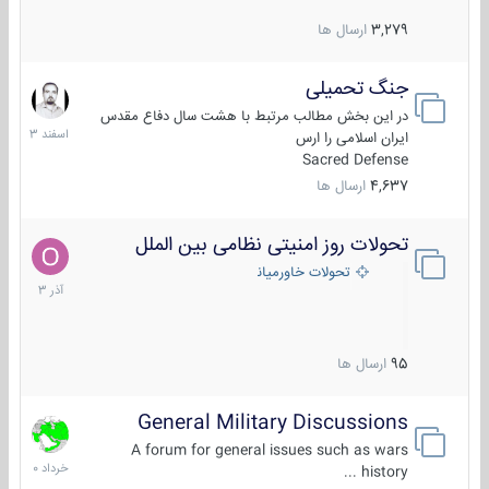
3,279
ارسال ها
جنگ تحمیلی
20
اسفند
در این بخش مطالب مرتبط با هشت سال دفاع مقدس
1403
ایران اسلامی را ارس
Sacred Defense
4,637
ارسال ها
تحولات روز امنیتی نظامی بین الملل
21
آذر
تحولات خاورمیانه
1403
95
ارسال ها
General Military Discussions
10
خرداد
A forum for general issues such as wars
1400
history ...