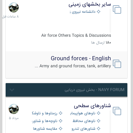
سایر بخشهای زمینی
8
ساعات
دانشنامه نیروی زمینی
قبل
Air force Others Topics & Discussions
180
ارسال ها
Ground forces - English
Army and ground forces, tank, artillery ...
NAVY FORUM - بخش نیروی دریایی
شناورهای سطحی
2
مرداد
ناوهای هواپیمابر و بالگرد بر
رزمناوها و ناوشکن‌ها
1405
ناوهای محافظ
ناوچه‌ها و شناورهای گشتی
شناورهای تندرو
مقایسه شناورها