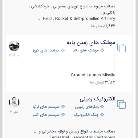
مطالب مربوط به انواع توپهای صحرایی ، خودکششی ،
راکتی و ...
Field , Rocket & Self-propelled Artillery ...
1,842
ارسال ها
موشک های زمین پایه
2
مرداد
موشک های بالستیک
موشک های کروز
1405
Ground Launch Missile
3,962
ارسال ها
الکترونیک زمینی
1
مهر
رادارهای زمینی
سیستم های ارتباطی و جمع آوری اطلاع
1403
جنگ الکترونیک
سیستم های کنترل آتش و تجهیزات الکتر
مطالب مرتبط با انواع وسایل و لوازم مخابراتی و ...
Terrestrial , Geocentric Electronics