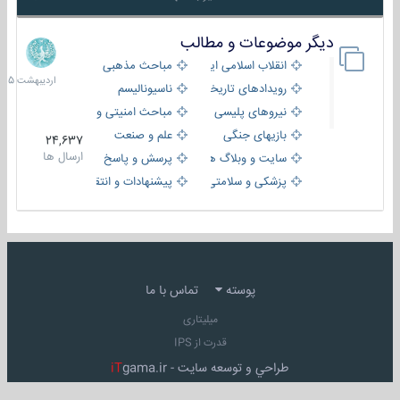
دیگر موضوعات و مطالب
8
اردیبهش
انقلاب اسلامی ایران
مباحث مذهبی
1405
رویدادهای تاریخی و مذهبی
ناسیونالیسم
نیروهای پلیسی
مباحث امنیتی و اطلاعاتی
بازیهای جنگی
علم و صنعت
24,637
ارسال ها
سایت و وبلاگ ها
پرسش و پاسخ
پزشکی و سلامتی
پیشنهادات و انتقادات
پوسته
تماس با ما
میلیتاری
قدرت از IPS
طراحي و توسعه سايت -
gama.ir
iT