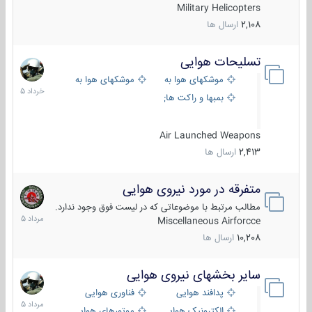
Military Helicopters
2,108
ارسال ها
تسلیحات هوایی
30
خرداد
موشکهای هوا به هوا
موشکهای هوا به سطح
1405
بمبها و راکت های هوایی
Air Launched Weapons
2,413
ارسال ها
متفرقه در مورد نیروی هوایی
7
مرداد
مطالب مرتبط با موضوعاتی که در لیست فوق وجود ندارد.
1405
Miscellaneous Airforcce
10,208
ارسال ها
سایر بخشهای نیروی هوایی
2
مرداد
پدافند هوایی
فناوری هوایی
1405
الکترونیک هوایی
موتورهای هوایی