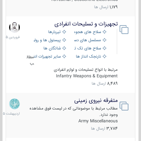
1,179
ارسال ها
تجهیزات و تسلیحات انفرادی
17
فروردین
سلاح های هجومی
تیربارها
1405
مسلسل های دستی
پیستول ها و رولورها
سلاح های تک تیر اندازی
شاتگان ها
نارنجک انداز ها
سایر تجهیزات انفرادی
مطال
ب
مرتبط با انواع تسلیحات و لوازم انفرادی
Infantry Weapons & Equipment
8,489
ارسال ها
متفرقه نیروی زمینی
27
اردیبهش
مطالب مرتبط با موضوعاتی که در لیست فوق مشاهده
1405
وجود ندارد.
Army Miscellaneous
3,784
ارسال ها