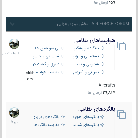
159
ارسال ها
AIR FORCE FORUM - بخش نیروی هوایی
هواپیماهای نظامی
7
ساعات
جنگنده و رهگیر
بی سرنشین ها
قبل
پشتیبانی و ترابری
شناسایی و جاسوسی
هجومی و بمب افکن
کنترل و گشت دریایی
تمرینی و آموزشی
مقایسه هواپیماها
Milit
ary
Aircrafts
29,867
ارسال ها
بالگردهای نظامی
22
تیر
بالگردهای هجومی
بالگردهای ترابری
1405
بالگردهای شناسایی
مقایسه بالگردها