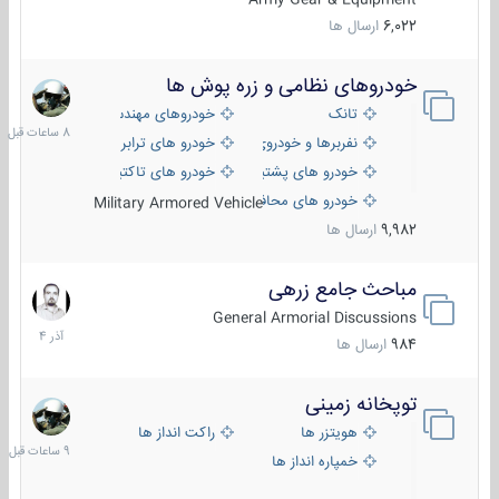
6,022
ارسال ها
خودروهای نظامی و زره پوش ها
8
ساعات
تانک
خودروهای مهندسی
قبل
نفربرها و خودروی های رزمی پیاده نظام
خودرو های ترابری نظامی
خودرو های پشتیبانی آتش ، شناسایی و ضد تانک
خودرو های تاکتیکی نظامی
خودرو های محافظت شده
Military Armored Vehicle
9,982
ارسال ها
مباحث جامع زرهی
7
آذر
General Armorial Discussions
1404
984
ارسال ها
توپخانه زمینی
9
ساعات
هویتزر ها
راکت انداز ها
قبل
خمپاره انداز ها