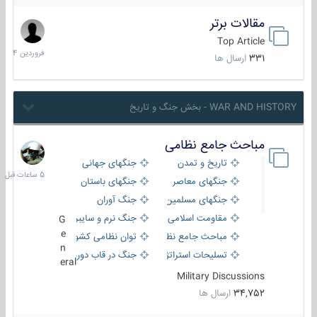
مقالات برتر
29
فروردین
Top Article
1404
331
ارسال ها
WAR AND HISTORY - بخش جنگ و تاریخ
مباحث جامع نظامی
5
ساعات
تاریخ و تمدن
جنگهای جهانی
قبل
جنگهای معاصر
جنگهای باستان
جنگهای مسلمین
جنگ آوران
مقاومت اسلامی
جنگ نرم و سایبری
G
e
مباحث جامع نظامی
توان نظامی کشورها
n
تسلیحات استراتژیک
جنگ در قاب دوربین
eral
Military Discussions
34,752
ارسال ها