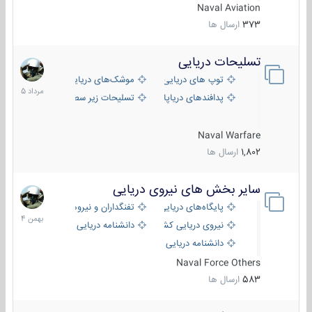
Naval Aviation
373
ارسال ها
تسلیحات دریایی
2
مرداد
توپ های دریایی
موشک‌های دریایی
1405
پدافندهای دریاپایه
تسلیحات زیر سطحی
Naval Warfare
1,802
ارسال ها
سایر بخش های نیروی دریایی
22
بهمن
پایگاه‌های دریایی
تفنگداران و نیروهای ویژه‌ی دریایی
1404
نیروی دریایی کشورهای مختلف
دانشنامه دریایی
دانشنامه دریایی کپی
Naval Force Others
583
ارسال ها