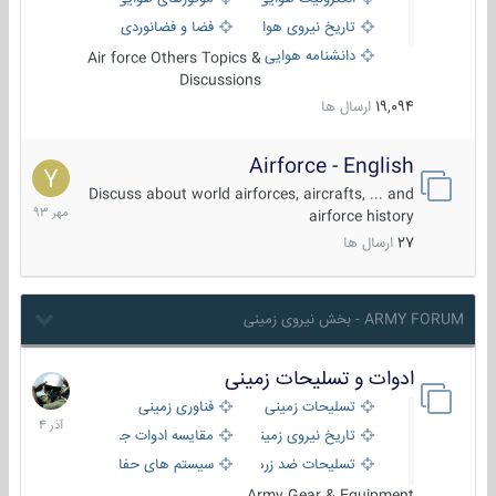
تاریخ نیروی هوایی
فضا و فضانوردی
دانشنامه هوایی
Air force Others Topics &
Discussions
19,094
ارسال ها
Airforce - English
15
مهر
Discuss about world airforces, aircrafts, ... and
1393
airforce history
27
ارسال ها
ARMY FORUM - بخش نیروی زمینی
ادوات و تسلیحات زمینی
21
آذر
تسلیحات زمینی
فناوری زمینی
1404
تاریخ نیروی زمینی
مقایسه ادوات جنگی
تسلیحات ضد زره
سیستم های حفاظت فعال
Army Gear & Equipment