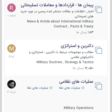
پیمان ها - قراردادها و معاملات تسلیحاتی
7
اسفند
اخبار ، اطلاعات و مقالات منتشر شده رسمی در مورد خرید
1400
های تسیحاتی
News & Article about International military
Contract , Pacts & Treaty
183
ارسال ها
دکترین و استراتژی
27
تیر
مطالب و موضوعات مرتبط با دکترین ، استراتژی و
1405
تاکتیکهای نظامی
Military Doctrine , Strategy & Tactics
12,050
ارسال ها
عملیات های نظامی
5
خرداد
عملیات های نظامی ایران
عملیات های نظامی خارجی
1404
Military Operations