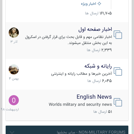
اخبار ویژه
161,705
ارسال ها
اخبار صفحه اول
7
آذر
اخبار نظامی مهم و قابل بحث برای قرار گرفتن در اسکرول
1403
به این بخش منتقل میشوند.
2,339
ارسال ها
رایانه و شبکه
30
بهمن
آخرین خبرها و مطالب رایانه و اینترنتی
1404
6,045
ارسال ها
English News
10
اردیبهش
Worlds military and security news
1398
51
ارسال ها
NON-MILITARY FORUMS - سایر بخشها