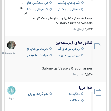
شناورهای پشتیبانی
بی سرنشین های دریایی
م
طا
ناوهای آبی خاکی و نیروبر
شناورهای اطلاعاتی و جاسوسی
لب
مربوط به انواع کشتیها و رزمناوها و ناوشکنها و ...
Military Surface Vessels
6,826
ارسال ها
شناور های زیرسطحی
31
اردیبهش
زیردریایی‌های استراتژیک
زیردریایی‌های تهاجمی
1405
زیردریایی های سبک
مباحث متفرقه زیرسطحی
Submerge Vessels & Submarines
1,540
ارسال ها
هوا دریا
12
دی
بالگردها
هواگردهای بال ثابت
1401
هواناوها