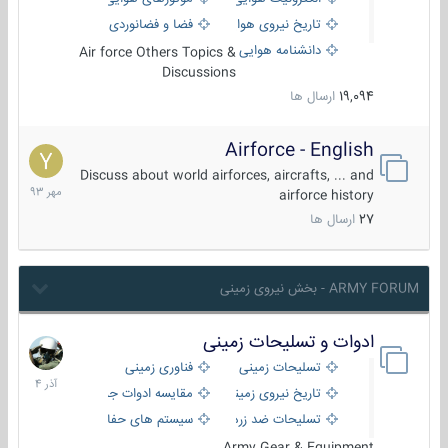
تاریخ نیروی هوایی
فضا و فضانوردی
دانشنامه هوایی
Air force Others Topics &
Discussions
19,094
ارسال ها
Airforce - English
15
مهر
Discuss about world airforces, aircrafts, ... and
1393
airforce history
27
ارسال ها
ARMY FORUM - بخش نیروی زمینی
ادوات و تسلیحات زمینی
21
آذر
تسلیحات زمینی
فناوری زمینی
1404
تاریخ نیروی زمینی
مقایسه ادوات جنگی
تسلیحات ضد زره
سیستم های حفاظت فعال
Army Gear & Equipment