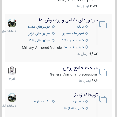
6,022
ارسال ها
خودروهای نظامی و زره پوش ها
11
ساعات
تانک
خودروهای مهندسی
قبل
نفربرها و خودروی های رزمی پیاده نظام
خودرو های ترابری نظامی
خودرو های پشتیبانی آتش ، شناسایی و ضد تانک
خودرو های تاکتیکی نظامی
خودرو های محافظت شده
Military Armored Vehicle
9,982
ارسال ها
مباحث جامع زرهی
7
آذر
General Armorial Discussions
1404
984
ارسال ها
توپخانه زمینی
11
ساعات
هویتزر ها
راکت انداز ها
قبل
خمپاره انداز ها