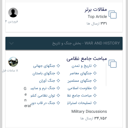
مقالات برتر
29
فروردین
Top Article
1404
331
ارسال ها
WAR AND HISTORY - بخش جنگ و تاریخ
مباحث جامع نظامی
8
ساعات
تاریخ و تمدن
جنگهای جهانی
قبل
جنگهای معاصر
جنگهای باستان
جنگهای مسلمین
جنگ آوران
مقاومت اسلامی
جنگ نرم و سایبری
G
e
مباحث جامع نظامی
توان نظامی کشورها
n
تسلیحات استراتژیک
جنگ در قاب دوربین
eral
Military Discussions
34,752
ارسال ها