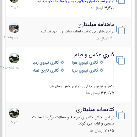
دی
در این قسمت اخبار و قوانین انجمن را مشاهده خواهید کرد
1403
3,670
ارسال ها
ماهنامه میلیتاری
30
اردیبهش
در این بخش می توانید ماهنامه میلیتاری را دریافت کنید.
1401
90
ارسال ها
گالري عكس و فيلم
سه
شنبه
گالري نيروي هوايي
گالري نيروي زميني
در
گالري نيروي دريايي
گالري تاریخ نظامی
15:40
عکس و فیلمهای جنگی را در این بخش ارسال کنید.
33,075
ارسال ها
کتابخانه میلیتاری
16
تیر
در این بخش کتابهای مرتبط و مقالات برگزیده سایت
1405
معرفی و ارایه می گردد.
2,065
ارسال ها