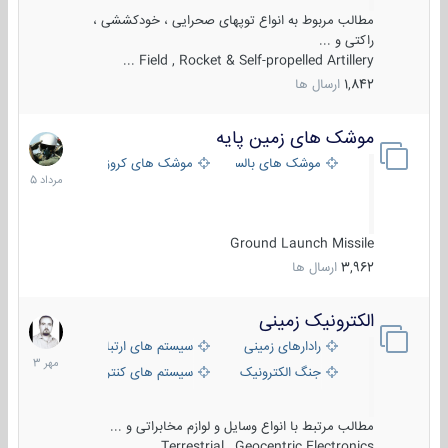
مطالب مربوط به انواع توپهای صحرایی ، خودکششی ،
راکتی و ...
Field , Rocket & Self-propelled Artillery ...
1,842
ارسال ها
موشک های زمین پایه
2
مرداد
موشک های بالستیک
موشک های کروز
1405
Ground Launch Missile
3,962
ارسال ها
الکترونیک زمینی
1
مهر
رادارهای زمینی
سیستم های ارتباطی و جمع آوری اطلاع
1403
جنگ الکترونیک
سیستم های کنترل آتش و تجهیزات الکتر
مطالب مرتبط با انواع وسایل و لوازم مخابراتی و ...
Terrestrial , Geocentric Electronics