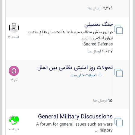
3,279
ارسال ها
جنگ تحمیلی
20
اسفند
در این بخش مطالب مرتبط با هشت سال دفاع مقدس
1403
ایران اسلامی را ارس
Sacred Defense
4,637
ارسال ها
تحولات روز امنیتی نظامی بین الملل
21
آذر
تحولات خاورمیانه
1403
95
ارسال ها
General Military Discussions
10
خرداد
A forum for general issues such as wars
1400
history ...