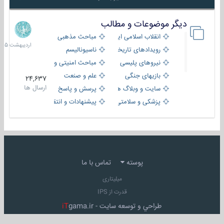
دیگر موضوعات و مطالب
8
اردیبهش
انقلاب اسلامی ایران
مباحث مذهبی
1405
رویدادهای تاریخی و مذهبی
ناسیونالیسم
نیروهای پلیسی
مباحث امنیتی و اطلاعاتی
بازیهای جنگی
علم و صنعت
24,637
ارسال ها
سایت و وبلاگ ها
پرسش و پاسخ
پزشکی و سلامتی
پیشنهادات و انتقادات
پوسته
تماس با ما
میلیتاری
قدرت از IPS
طراحي و توسعه سايت -
gama.ir
iT