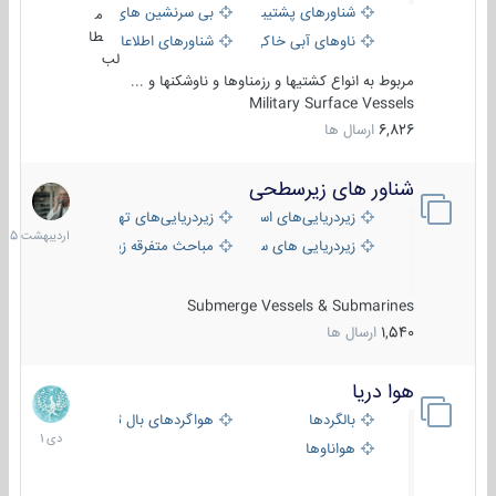
شناورهای پشتیبانی
بی سرنشین های دریایی
م
طا
ناوهای آبی خاکی و نیروبر
شناورهای اطلاعاتی و جاسوسی
لب
مربوط به انواع کشتیها و رزمناوها و ناوشکنها و ...
Military Surface Vessels
6,826
ارسال ها
شناور های زیرسطحی
31
اردیبهش
زیردریایی‌های استراتژیک
زیردریایی‌های تهاجمی
1405
زیردریایی های سبک
مباحث متفرقه زیرسطحی
Submerge Vessels & Submarines
1,540
ارسال ها
هوا دریا
12
دی
بالگردها
هواگردهای بال ثابت
1401
هواناوها