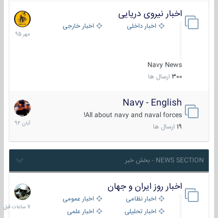
اخبار نیروی دریایی
27
مهر
اخبار داخلی
اخبار خارجی
1395
Navy News
300
ارسال ها
Navy - English
22
آبان
All about navy and naval forces!
1392
19
ارسال ها
NEWS SECTION - بخش خبر
اخبار روز ایران و جهان
7
ساعات
اخبار نظامی
اخبار عمومی
قبل
اخبار تحلیلی
اخبار علمی