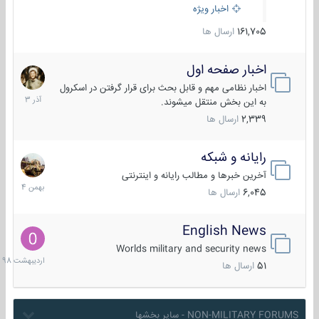
اخبار ویژه
161,705
ارسال ها
اخبار صفحه اول
7
آذر
اخبار نظامی مهم و قابل بحث برای قرار گرفتن در اسکرول
1403
به این بخش منتقل میشوند.
2,339
ارسال ها
رایانه و شبکه
30
بهمن
آخرین خبرها و مطالب رایانه و اینترنتی
1404
6,045
ارسال ها
English News
10
اردیبهش
Worlds military and security news
1398
51
ارسال ها
NON-MILITARY FORUMS - سایر بخشها