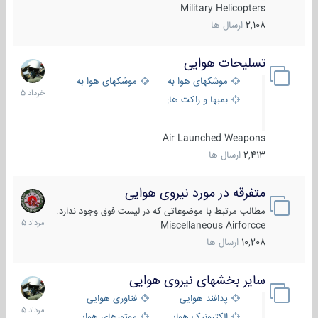
Military Helicopters
2,108
ارسال ها
تسلیحات هوایی
30
خرداد
موشکهای هوا به هوا
موشکهای هوا به سطح
1405
بمبها و راکت های هوایی
Air Launched Weapons
2,413
ارسال ها
متفرقه در مورد نیروی هوایی
7
مرداد
مطالب مرتبط با موضوعاتی که در لیست فوق وجود ندارد.
1405
Miscellaneous Airforcce
10,208
ارسال ها
سایر بخشهای نیروی هوایی
2
مرداد
پدافند هوایی
فناوری هوایی
1405
الکترونیک هوایی
موتورهای هوایی