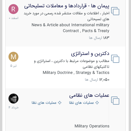
پیمان ها - قراردادها و معاملات تسلیحاتی
7
اسفند
اخبار ، اطلاعات و مقالات منتشر شده رسمی در مورد خرید
1400
های تسیحاتی
News & Article about International military
Contract , Pacts & Treaty
183
ارسال ها
دکترین و استراتژی
27
تیر
مطالب و موضوعات مرتبط با دکترین ، استراتژی و
1405
تاکتیکهای نظامی
Military Doctrine , Strategy & Tactics
12,050
ارسال ها
عملیات های نظامی
5
خرداد
عملیات های نظامی ایران
عملیات های نظامی خارجی
1404
Military Operations