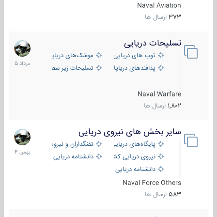
Naval Aviation
373
ارسال ها
تسلیحات دریایی
2
مرداد
توپ های دریایی
موشک‌های دریایی
1405
پدافندهای دریاپایه
تسلیحات زیر سطحی
Naval Warfare
1,802
ارسال ها
سایر بخش های نیروی دریایی
22
بهمن
پایگاه‌های دریایی
تفنگداران و نیروهای ویژه‌ی دریایی
1404
نیروی دریایی کشورهای مختلف
دانشنامه دریایی
دانشنامه دریایی کپی
Naval Force Others
583
ارسال ها