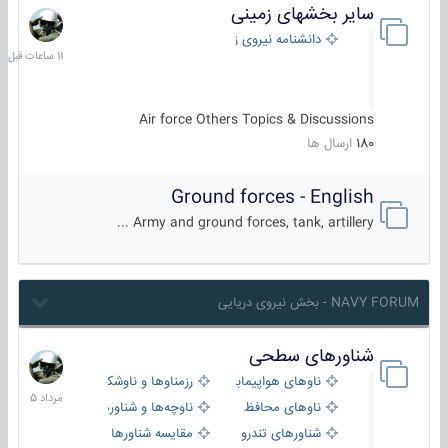
سایر بخشهای زمینی
11
ساعات
دانشنامه نیروی زمینی
قبل
Air force Others Topics & Discussions
180
ارسال ها
Ground forces - English
Army and ground forces, tank, artillery ...
NAVY FORUM - بخش نیروی دریایی
شناورهای سطحی
2
مرداد
ناوهای هواپیمابر و بالگرد بر
رزمناوها و ناوشکن‌ها
1405
ناوهای محافظ
ناوچه‌ها و شناورهای گشتی
شناورهای تندرو
مقایسه شناورها