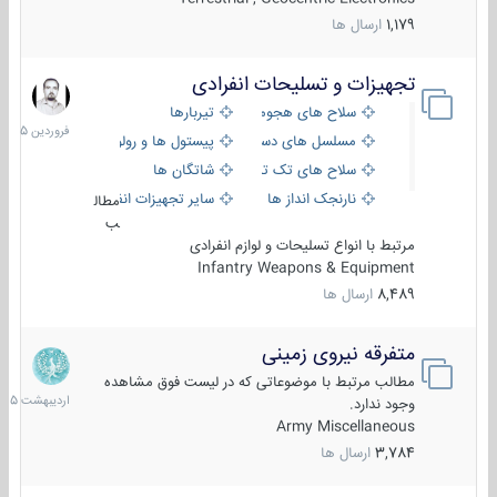
1,179
ارسال ها
تجهیزات و تسلیحات انفرادی
17
فروردین
سلاح های هجومی
تیربارها
1405
مسلسل های دستی
پیستول ها و رولورها
سلاح های تک تیر اندازی
شاتگان ها
نارنجک انداز ها
سایر تجهیزات انفرادی
مطال
ب
مرتبط با انواع تسلیحات و لوازم انفرادی
Infantry Weapons & Equipment
8,489
ارسال ها
متفرقه نیروی زمینی
27
اردیبهش
مطالب مرتبط با موضوعاتی که در لیست فوق مشاهده
1405
وجود ندارد.
Army Miscellaneous
3,784
ارسال ها