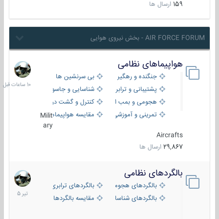
159
ارسال ها
AIR FORCE FORUM - بخش نیروی هوایی
هواپیماهای نظامی
10
ساعات
جنگنده و رهگیر
بی سرنشین ها
قبل
پشتیبانی و ترابری
شناسایی و جاسوسی
هجومی و بمب افکن
کنترل و گشت دریایی
تمرینی و آموزشی
مقایسه هواپیماها
Milit
ary
Aircrafts
29,867
ارسال ها
بالگردهای نظامی
22
تیر
بالگردهای هجومی
بالگردهای ترابری
1405
بالگردهای شناسایی
مقایسه بالگردها