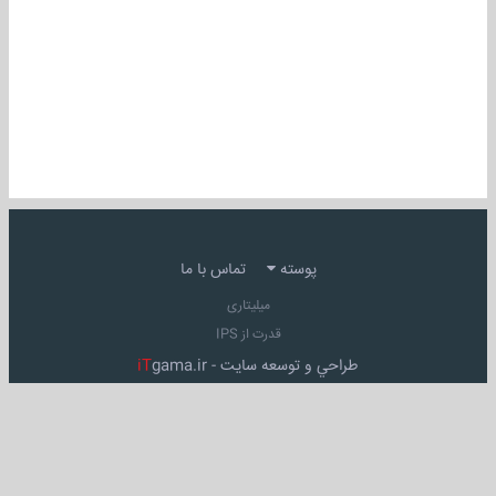
پوسته
تماس با ما
میلیتاری
قدرت از IPS
طراحي و توسعه سايت -
gama.ir
iT