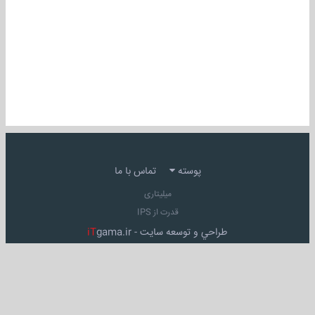
پوسته
تماس با ما
میلیتاری
قدرت از IPS
طراحي و توسعه سايت -
gama.ir
iT