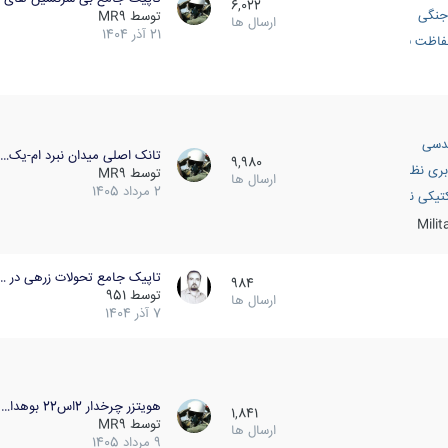
6,022
جنگی
توسط
MR9
ارسال ها
21 آذر 1404
اظت فعال
دسی
تانک اصلی میدان نبرد ام-یک…
9,980
بری نظامی
توسط
MR9
ارسال ها
2 مرداد 1405
انک
تیکی نظامی
Mili
تاپیک جامع تحولات زرهی در …
984
توسط
951
ارسال ها
7 آذر 1404
هویتزر چرخدار 2اس22 بوهدا…
1,841
توسط
MR9
ارسال ها
9 مرداد 1405