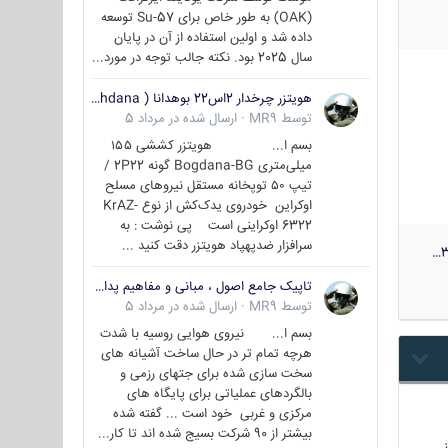
(OAK) به طور خاص برای Su-57 توسعه
داده شد و اولین استفاده از آن در پایان
سال 2025 بود. نکته جالب توجه در مورد...
هویتزر چرخدار 2اس22 بوهدانا ( wheeled howitzer 2S22 Bohdana )
توسط
MR9
·
ارسال شده در
مرداد 5
بسم ا... هویتزر کششی ۱۵۵
میلی‌متری Bogdana-BG گونه 2P22 /
تیپ ۵۰ توپخانه مستقل نیروهای مسلح
اوکراین خودروی یدک‌کش از نوع KrAZ-
6322 اوکراینی است پی نوشت : به
سرافزار ضدپهپاد هویتزر دقت کنید ...
3
تاپیک جامع اصول ، مبانی و مفاهیم پدافند غیر عامل
توسط
MR9
·
ارسال شده در
مرداد 5
بسم ا... نیروی هوایی روسیه با شدت
هرچه تمام تر در حال ساخت آشیانه های
سخت سازی شده برای جتهای رزمی و
بالگردهای عملیاتی برای پایگاه های
مرکزی و غربی خود است ... گفته شده
بیشتر از 90 شرکت بسیج شده اند تا کار...
…