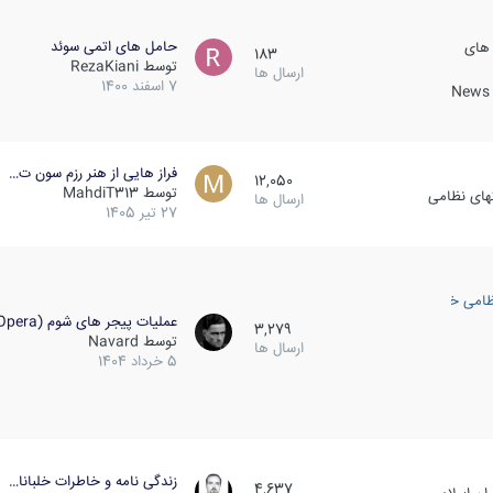
حامل های اتمی سوئد
 های
183
توسط
RezaKiani
ارسال ها
7 اسفند 1400
News &
فراز هایی از هنر رزم سون ت…
12,050
توسط
MahdiT313
کهای نظامی
ارسال ها
27 تیر 1405
ظامی خارجی
عملیات پیجر های شوم (Opera…
3,279
توسط
Navard
ارسال ها
5 خرداد 1404
زندگی نامه و خاطرات خلبانا…
4,637