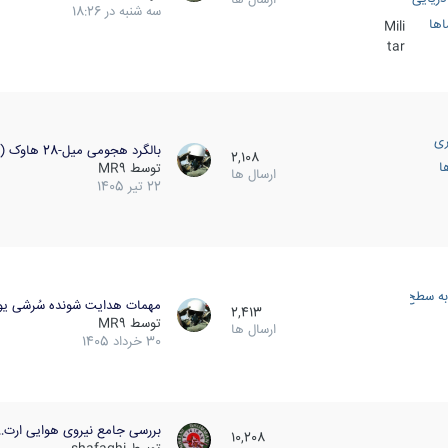
سه شنبه در 18:26
اها
Mili
tar
ری
بالگرد هجومی میل-28 هاوک (…
2,108
ا
توسط
MR9
ارسال ها
22 تیر 1405
به سطح
مهمات هدایت شونده سُرشی یو
2,413
توسط
MR9
ارسال ها
30 خرداد 1405
بررسی جامع نیروی هوایی ارت…
10,208