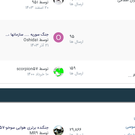
ان اسلامی
توسط
951
ارسال ها
20 اسفند 1403
جنگ سوریه .... سازمانها ،…
95
توسط
Oshida1
ارسال ها
21 آذر 1403
159
توسط
scorpion57
ارسال ها
10 خرداد 1400
A
سوسی
جنگنده برتری هوایی سوخو-57…
29,866
توسط
MR9
ریایی
ارسال ها