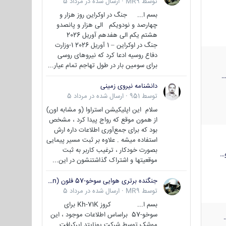
توسط
MR9
·
ارسال شده در
مرداد 5
بسم ا... جنگ در اوکراین روز هزار و
چهارصد و نودویکم الی هزار و پانصدو
هشتم یکم الی هفدهم آوریل 2026
جنگ در اوکراین – 1 آوریل 2026 1-وزارت
دفاع روسیه ادعا کرد که نیروهای روسی
برای سومین بار در طول تهاجم تمام عیار...
دانشنامه نیروی زمینی
توسط
951
·
ارسال شده در
مرداد 5
سلام این اپلیکیشن استراوا (و مشابه اون)
از همون موقع که رواج پیدا کرد ، مشخص
بود که برای جمع‌آوری اطلاعات داره ارش
استفاده میشه . علاوه بر ثبت مسیر پیمایی
بصورت خودکار ، ترغیب کاربر به ثبت
…
موقعیتها و اشتراک‌ گذاشتنشون در این...
جنگنده برتری هوایی سوخو-57 فلون (Su-57/Felon)
توسط
MR9
·
ارسال شده در
مرداد 5
بسم ا... کروز Kh-71K برای
سوخو-57 براساس اطلاعات موجود ، این
موشک توسط شرکت یونایتد ایرکرافت