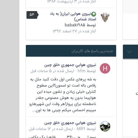
آغاز شده در
3 اردیبهشت 1386
نیروی هوایی ایران( به یاد
54
استاد شماس)
توسط
babak1985
آغاز شده در
27 اسفند 1392
جدیدترین پاسخ های کاربران
نيروي هوايي جمهوري خلق چين
توسط
hfm
·
ارسال شده در
5 ساعات قبل
به شه پرهای عکس اول دقت کنید مثل یه
رقاص باله است تو اسمون!!این سطوح
کنترلی خیلی زیادن و نشون میده این
ن
هواپیما بدون یه هوش مصنوعی جقدر
نامطمئنه برای پرواز!هر وقت این شهپرهارو
میبینم احساس میکنم چینی ها به اون...
نيروي هوايي جمهوري خلق چين
توسط
MR9
·
ارسال شده در
12 ساعات قبل
بسم ا... جی -36 ظاهرا یک عکاس