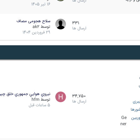
ارسال ها
16 تیر 1405
سلاح هجومی مصاف
331
توسط
ak2
ارسال ها
29 فروردین 1404
نيروي هوايي جمهوري خلق چي
34,750
توسط
hfm
بری
ارسال ها
5 ساعات قبل
ورها
ربین
Ge
ner