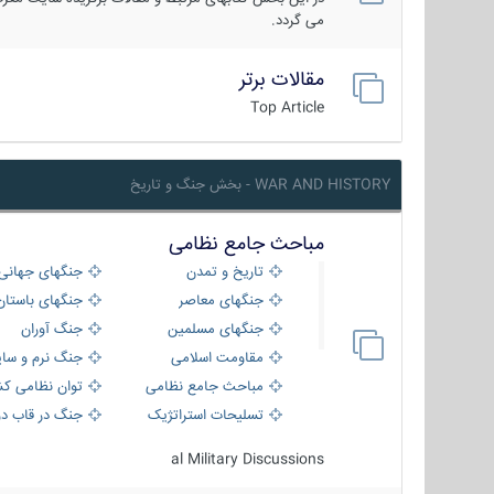
می گردد.
مقالات برتر
Top Article
WAR AND HISTORY - بخش جنگ و تاریخ
مباحث جامع نظامی
تاریخ و تمدن
جنگهای جهانی
جنگهای معاصر
جنگهای باستان
جنگهای مسلمین
جنگ آوران
مقاومت اسلامی
جنگ نرم و سای
مباحث جامع نظامی
توان نظامی کش
تسلیحات استراتژیک
جنگ در قاب دو
al Military Discussions