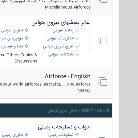
مطالب مرتبط با موضوعاتی که در لیست فوق وجود ندارد.
Miscellaneous Airforcce
سایر بخشهای نیروی هوایی
پدافند هوایی
فناوری هوایی
الکترونیک هوایی
موتورهای هوا
تاریخ نیروی هوایی
فضا و فضانورد
دانشنامه هوایی
orce Others Topics &
Discussions
Airforce - English
about world airforces, aircrafts, ... and airforce
history
ARMY FORUM - بخش نیروی زمینی
ادوات و تسلیحات زمینی
تسلیحات زمینی
فناوری زمینی