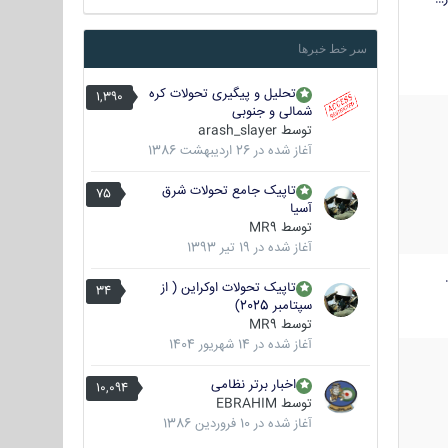
سر خط خبرها
تحلیل و پیگیری تحولات کره
1,390
شمالی و جنوبی
توسط
arash_slayer
آغاز شده در
26 اردیبهشت 1386
تاپیک جامع تحولات شرق
75
آسیا
توسط
MR9
آغاز شده در
19 تیر 1393
تاپیک تحولات اوکراین ( از
34
سپتامبر 2025)
توسط
MR9
آغاز شده در
14 شهریور 1404
اخبار برتر نظامی
10,094
توسط
EBRAHIM
آغاز شده در
10 فروردین 1386