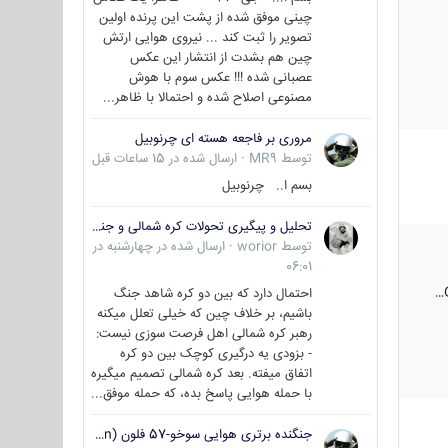
چینی موفق شده از پشت این پرنده اولین
تصویر را ثبت کند ... نیروی هوایی ارتش
چین هم بشدت از انتشار این عکس
عصبانی شده !!! عکس سوم با هوش
مصنوعی اصلاح شده و احتمالا با ظاهر...
مروری بر فاجعه هسته ای چرنوبیل
توسط
MR9
·
ارسال شده در
15 ساعات قبل
بسم ا.. چرنوبیل
تحلیل و پیگیری تحولات کره شمالی و جنوبی
توسط
worior
·
ارسال شده در
چهارشنبه در
06:01
احتمال دارد که بین دو کره شاهد جنگ
باشیم، بر خلاف چین که خیلی تعلل میکنه
رهبر کره شمالی اهل فرصت سوزی نیست:
- بزودی یه درگیری کوچک بین دو کره
اتفاق میفته. بعد کره شمالی تصمیم میگیره
با حمله هوایی پاسخ بده، که حمله موفق...
جنگنده برتری هوایی سوخو-57 فلون (Su-57/Felon)