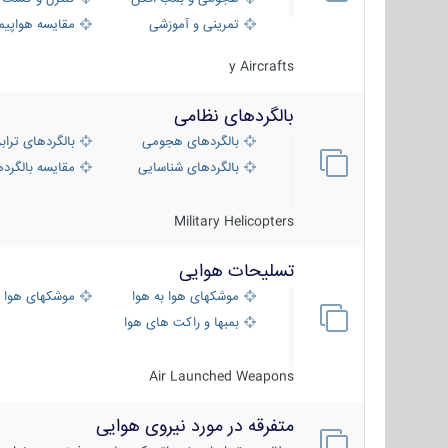
تمرینی و آموزشی
مقایسه هواپیم
y Aircrafts
بالگردهای نظامی
بالگردهای هجومی
بالگردهای تراب
بالگردهای شناسایی
مقایسه بالگرده
Military Helicopters
تسلیحات هوایی
موشکهای هوا به هوا
موشکهای هوا 
بمبها و راکت های هوایی
Air Launched Weapons
متفرقه در مورد نیروی هوایی