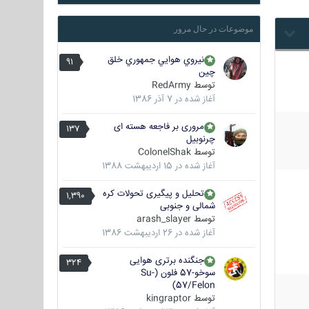
موضوعات در حال مرور
نيروي هوايي جمهوري خلق
91
چين
توسط
RedArmy
آغاز شده در
7 آذر 1386
مروری بر فاجعه هسته ای
137
چرنوبیل
توسط
ColonelShak
آغاز شده در
15 اردیبهشت 1388
تحلیل و پیگیری تحولات کره
1,390
شمالی و جنوبی
توسط
arash_slayer
آغاز شده در
26 اردیبهشت 1386
جنگنده برتری هوایی
324
سوخو-57 فلون (Su-
57/Felon)
توسط
kingraptor