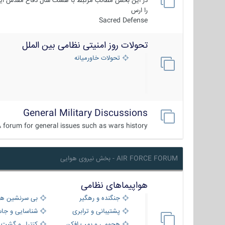
در این بخش مطالب مرتبط با هشت سال دفاع مقدس ایر
را ارس
Sacred Defense
تحولات روز امنیتی نظامی بین الملل
تحولات خاورمیانه
General Military Discussions
 forum for general issues such as wars history ...
AIR FORCE FORUM - بخش نیروی هوایی
هواپیماهای نظامی
جنگنده و رهگیر
بی سرنشین ها
پشتیبانی و ترابری
شناسایی و جا
هجومی و بمب افکن
کنترل و گشت د