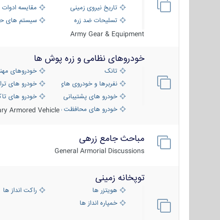
تاریخ نیروی زمینی
مقایسه ادوات 
تسلیحات ضد زره
سیستم های حف
Army Gear & Equipment
خودروهای نظامی و زره پوش ها
تانک
خودروهای مهن
نفربرها و خودروی های رزمی پیاده نظام
خودرو های ترا
خودرو های پشتیبانی آتش ، شناسایی و ضد ت
خودرو های تاک
خودرو های محافظت شده
tary Armored Vehicle
مباحث جامع زرهی
General Armorial Discussions
توپخانه زمینی
هویتزر ها
راکت انداز ها
خمپاره انداز ها