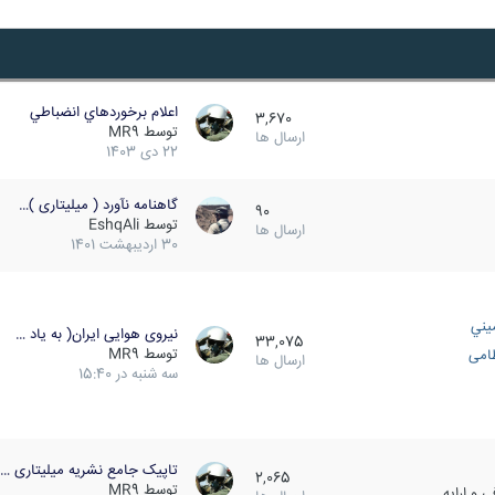
اعلام برخوردهاي انضباطي
3,670
توسط
MR9
ارسال ها
22 دی 1403
گاهنامه نآورد ( میلیتاری )…
90
توسط
EshqAli
ارسال ها
30 اردیبهشت 1401
يني
نیروی هوایی ایران( به یاد …
33,075
توسط
MR9
ظامی
ارسال ها
سه شنبه در 15:40
تاپیک جامع نشریه میلیتاری …
2,065
توسط
MR9
 و ارایه