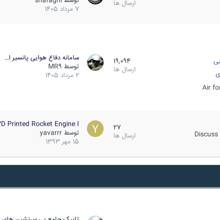
توسط
shafaghi
ارسال ها
7 مرداد 1405
سامانه دفاع هوایی پانسیر ا…
یی
19,094
توسط
MR9
ارسال ها
ی
2 مرداد 1405
Air f
D Printed Rocket Engine I…
27
توسط
yavarrr
Discuss 
ارسال ها
15 مهر 1393
تاپیک جامع بی سرنشین های ز