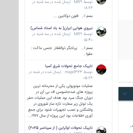
توسط
MR9
·
ارسال شده در
سه شنبه در
18:26
بسم ا.. فلون دوکابین ...
نیروی هوایی ایران( به یاد استاد شماس)
توسط
MR9
·
ارسال شده در
سه شنبه در
15:40
بسم ا... پرتابگر ذوالفقار جنس ماکت :
مقوا..
تاپیک جامع تحولات شرق آسیا
توسط
majid363
·
ارسال شده در
شنبه در
05:26
عملیات مونوپولی یکی از محرمانه ترین
پروژه های ضدجاسوسی اف بی آی در
دوران جنگ سرد بود هدف این عملیات حفر
یک تونل زیر سفارت تازه ساز شوروی در
واشنگتن و نصب تجهیزات شنود برای جمع
آوری اطلاعات بود این پروژه از سال ۱۹۷۷...
تاپیک تحولات اوکراین ( از سپتامبر 2025)