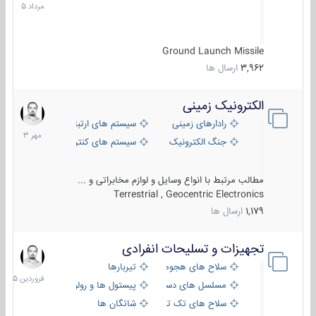
1405
Ground Launch Missile
3,962
ارسال ها
الکترونیک زمینی
1
مهر
رادارهای زمینی
سیستم های ارتباطی و جمع آوری اطلاع
1403
جنگ الکترونیک
سیستم های کنترل آتش و تجهیزات الکتر
مطالب مرتبط با انواع وسایل و لوازم مخابراتی و ...
Terrestrial , Geocentric Electronics
1,179
ارسال ها
تجهیزات و تسلیحات انفرادی
17
فروردین
سلاح های هجومی
تیربارها
1405
مسلسل های دستی
پیستول ها و رولورها
سلاح های تک تیر اندازی
شاتگان ها