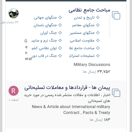
مباحث جامع نظامی
22
ساعات
تاریخ و تمدن
جنگهای جهانی
قبل
جنگهای معاصر
جنگهای باستان
جنگهای مسلمین
جنگ آوران
مقاومت اسلامی
جنگ نرم و سایبری
G
e
مباحث جامع نظامی
توان نظامی کشورها
n
تسلیحات استراتژیک
جنگ در قاب دوربین
eral
Military Discussions
34,752
ارسال ها
پیمان ها - قراردادها و معاملات تسلیحاتی
7
اسفند
اخبار ، اطلاعات و مقالات منتشر شده رسمی در مورد خرید
1400
های تسیحاتی
News & Article about International military
Contract , Pacts & Treaty
183
ارسال ها