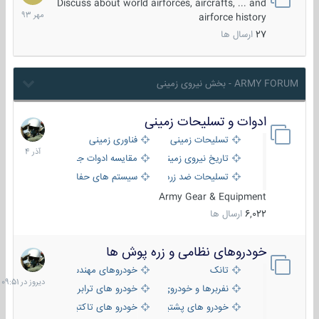
مهر
Discuss about world airforces, aircrafts, ... and
1393
airforce history
27
ارسال ها
ARMY FORUM - بخش نیروی زمینی
ادوات و تسلیحات زمینی
21
آذر
تسلیحات زمینی
فناوری زمینی
1404
تاریخ نیروی زمینی
مقایسه ادوات جنگی
تسلیحات ضد زره
سیستم های حفاظت فعال
Army Gear & Equipment
6,022
ارسال ها
خودروهای نظامی و زره پوش ها
دیروز
در
تانک
خودروهای مهندسی
09:51
نفربرها و خودروی های رزمی پیاده نظام
خودرو های ترابری نظامی
خودرو های پشتیبانی آتش ، شناسایی و ضد تانک
خودرو های تاکتیکی نظامی