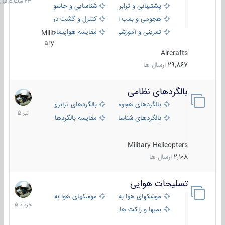
پشتیبانی و ترابری
شناسایی و جاسوسی
هجومی و بمب افکن
کنترل و گشت دریایی
تمرینی و آموزشی
مقایسه هواپیماها
Milit
ary
Aircrafts
29,867
ارسال ها
بالگردهای نظامی
22
تیر
بالگردهای هجومی
بالگردهای ترابری
1405
بالگردهای شناسایی
مقایسه بالگردها
Military Helicopters
2,108
ارسال ها
تسلیحات هوایی
30
خرداد
موشکهای هوا به هوا
موشکهای هوا به سطح
1405
بمبها و راکت های هوایی