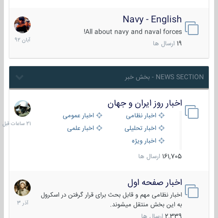
Navy - English
22
آبان
All about navy and naval forces!
1392
19
ارسال ها
NEWS SECTION - بخش خبر
اخبار روز ایران و جهان
21
ساعات
اخبار نظامی
اخبار عمومی
قبل
اخبار تحلیلی
اخبار علمی
اخبار ویژه
161,705
ارسال ها
اخبار صفحه اول
7
آذر
اخبار نظامی مهم و قابل بحث برای قرار گرفتن در اسکرول
1403
به این بخش منتقل میشوند.
2,339
ارسال ها