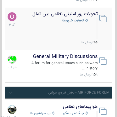
4,637
ارسال ها
تحولات روز امنیتی نظامی بین الملل
21
آذر
تحولات خاورمیانه
1403
95
ارسال ها
General Military Discussions
10
خرداد
A forum for general issues such as wars
1400
history ...
159
ارسال ها
AIR FORCE FORUM - بخش نیروی هوایی
هواپیماهای نظامی
23
ساعات
جنگنده و رهگیر
بی سرنشین ها
قبل