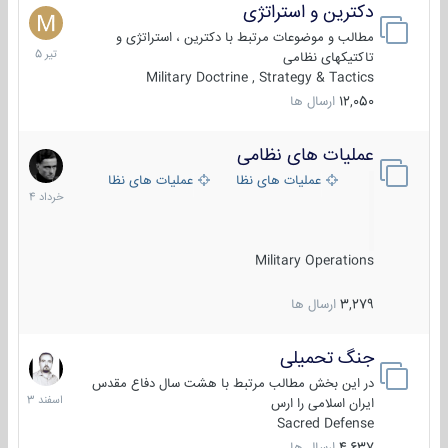
دکترین و استراتژی
27
تیر
مطالب و موضوعات مرتبط با دکترین ، استراتژی و
1405
تاکتیکهای نظامی
Military Doctrine , Strategy & Tactics
12,050
ارسال ها
عملیات های نظامی
5
خرداد
عملیات های نظامی ایران
عملیات های نظامی خارجی
1404
Military Operations
3,279
ارسال ها
جنگ تحمیلی
20
اسفند
در این بخش مطالب مرتبط با هشت سال دفاع مقدس
1403
ایران اسلامی را ارس
Sacred Defense