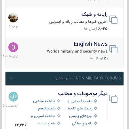
رایانه و شبکه
30
بهمن
آخرین خبرها و مطالب رایانه و اینترنتی
1404
6,045
ارسال ها
English News
10
اردیبهش
Worlds military and security news
1398
51
ارسال ها
NON-MILITARY FORUMS - سایر بخشها
دیگر موضوعات و مطالب
8
اردیبهش
انقلاب اسلامی ایران
مباحث مذهبی
1405
رویدادهای تاریخی و مذهبی
ناسیونالیسم
نیروهای پلیسی
مباحث امنیتی و اطلاعاتی
بازیهای جنگی
علم و صنعت
24,637