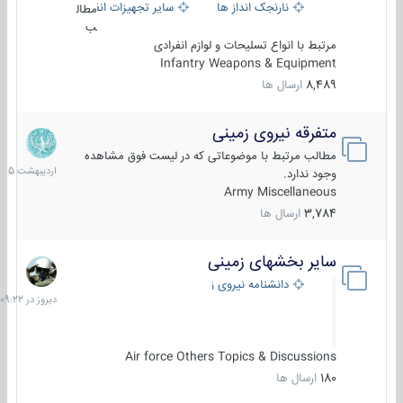
نارنجک انداز ها
سایر تجهیزات انفرادی
مطال
ب
مرتبط با انواع تسلیحات و لوازم انفرادی
Infantry Weapons & Equipment
8,489
ارسال ها
متفرقه نیروی زمینی
27
اردیبهش
مطالب مرتبط با موضوعاتی که در لیست فوق مشاهده
1405
وجود ندارد.
Army Miscellaneous
3,784
ارسال ها
سایر بخشهای زمینی
دیروز
در
دانشنامه نیروی زمینی
09:22
Air force Others Topics & Discussions
180
ارسال ها