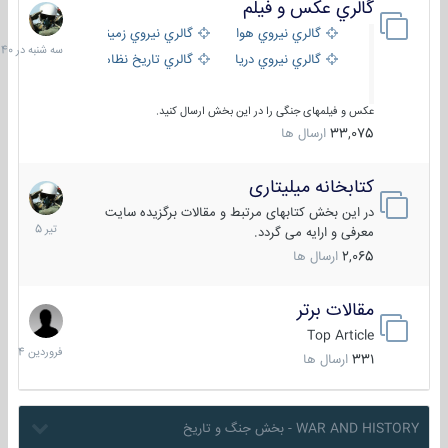
گالري عكس و فيلم
سه
شنبه
گالري نيروي هوايي
گالري نيروي زميني
در
گالري نيروي دريايي
گالري تاریخ نظامی
15:40
عکس و فیلمهای جنگی را در این بخش ارسال کنید.
33,075
ارسال ها
کتابخانه میلیتاری
16
تیر
در این بخش کتابهای مرتبط و مقالات برگزیده سایت
1405
معرفی و ارایه می گردد.
2,065
ارسال ها
مقالات برتر
29
فروردین
Top Article
1404
331
ارسال ها
WAR AND HISTORY - بخش جنگ و تاریخ