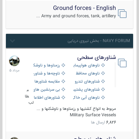
Ground forces - English
Army and ground forces, tank, artillery ...
NAVY FORUM - بخش نیروی دریایی
شناورهای سطحی
2
مرداد
ناوهای هواپیمابر و بالگرد بر
رزمناوها و ناوشکن‌ها
1405
ناوهای محافظ
ناوچه‌ها و شناورهای گشتی
شناورهای تندرو
مقایسه شناورها
شناورهای پشتیبانی
بی سرنشین های دریایی
م
طا
ناوهای آبی خاکی و نیروبر
شناورهای اطلاعاتی و جاسوسی
لب
مربوط به انواع کشتیها و رزمناوها و ناوشکنها و ...
Military Surface Vessels
6,826
ارسال ها