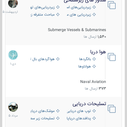
شناور های زیرسطحی
31
اردیبهش
زیردریایی‌های استراتژیک
زیردریایی‌های تهاجمی
1405
زیردریایی های سبک
مباحث متفرقه زیرسطحی
Submerge Vessels & Submarines
1,540
ارسال ها
هوا دریا
12
دی
بالگردها
هواگردهای بال ثابت
1401
هواناوها
Naval Aviation
373
ارسال ها
تسلیحات دریایی
2
مرداد
توپ های دریایی
موشک‌های دریایی
1405
پدافندهای دریاپایه
تسلیحات زیر سطحی