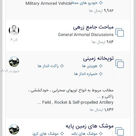
خودرو های محافظت شده
Military Armored Vehicle
9,982
ارسال ها
مباحث جامع زرهی
7
آذر
General Armorial Discussions
1404
984
ارسال ها
توپخانه زمینی
دیروز
در
هویتزر ها
راکت انداز ها
09:09
خمپاره انداز ها
مطالب مربوط به انواع توپهای صحرایی ، خودکششی ،
راکتی و ...
Field , Rocket & Self-propelled Artillery ...
1,842
ارسال ها
موشک های زمین پایه
2
مرداد
موشک های بالستیک
موشک های کروز