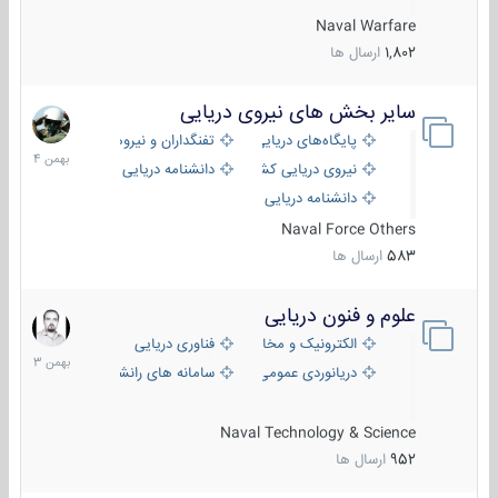
Naval Warfare
1,802
ارسال ها
سایر بخش های نیروی دریایی
22
بهمن
پایگاه‌های دریایی
تفنگداران و نیروهای ویژه‌ی دریایی
1404
نیروی دریایی کشورهای مختلف
دانشنامه دریایی
دانشنامه دریایی کپی
Naval Force Others
583
ارسال ها
علوم و فنون دریایی
6
بهمن
الکترونیک و مخابرات دریایی
فناوری دریایی
1403
دریانوردی عمومی
سامانه های رانشی دریایی
Naval Technology & Science
952
ارسال ها