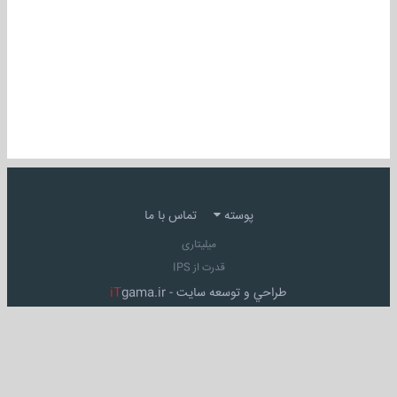
پوسته
تماس با ما
میلیتاری
قدرت از IPS
طراحي و توسعه سايت -
gama.ir
iT