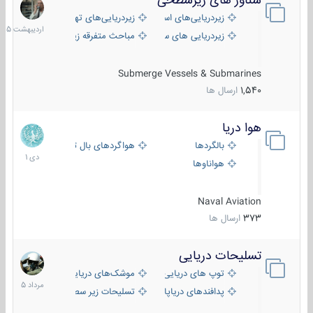
شناور های زیرسطحی
31
اردیبهش
زیردریایی‌های استراتژیک
زیردریایی‌های تهاجمی
1405
زیردریایی های سبک
مباحث متفرقه زیرسطحی
Submerge Vessels & Submarines
1,540
ارسال ها
هوا دریا
12
دی
بالگردها
هواگردهای بال ثابت
1401
هواناوها
Naval Aviation
373
ارسال ها
تسلیحات دریایی
2
مرداد
توپ های دریایی
موشک‌های دریایی
1405
پدافندهای دریاپایه
تسلیحات زیر سطحی