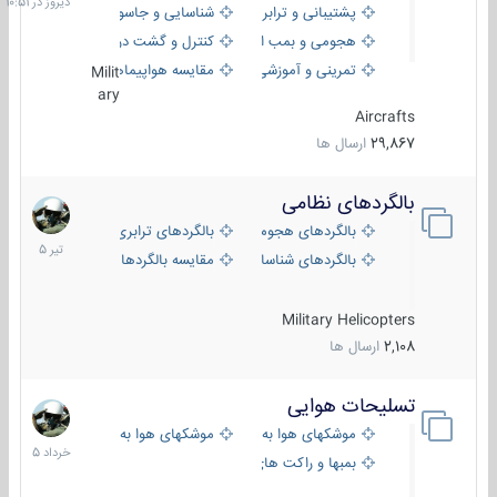
پشتیبانی و ترابری
شناسایی و جاسوسی
هجومی و بمب افکن
کنترل و گشت دریایی
تمرینی و آموزشی
مقایسه هواپیماها
Milit
ary
Aircrafts
29,867
ارسال ها
بالگردهای نظامی
22
تیر
بالگردهای هجومی
بالگردهای ترابری
1405
بالگردهای شناسایی
مقایسه بالگردها
Military Helicopters
2,108
ارسال ها
تسلیحات هوایی
30
خرداد
موشکهای هوا به هوا
موشکهای هوا به سطح
1405
بمبها و راکت های هوایی