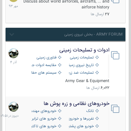
مهر
Discuss about world airforces, aircrafts, ... and
1393
airforce history
27
ارسال ها
ARMY FORUM - بخش نیروی زمینی
ادوات و تسلیحات زمینی
21
آذر
تسلیحات زمینی
فناوری زمینی
1404
تاریخ نیروی زمینی
مقایسه ادوات جنگی
تسلیحات ضد زره
سیستم های حفاظت فعال
Army Gear & Equipment
6,022
ارسال ها
خودروهای نظامی و زره پوش ها
دیروز
در
تانک
خودروهای مهندسی
09:51
نفربرها و خودروی های رزمی پیاده نظام
خودرو های ترابری نظامی
خودرو های پشتیبانی آتش ، شناسایی و ضد تانک
خودرو های تاکتیکی نظامی