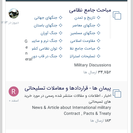
مباحث جامع نظامی
دیروز
در
تاریخ و تمدن
جنگهای جهانی
12:13
جنگهای معاصر
جنگهای باستان
جنگهای مسلمین
جنگ آوران
مقاومت اسلامی
جنگ نرم و سایبری
G
e
مباحث جامع نظامی
توان نظامی کشورها
n
تسلیحات استراتژیک
جنگ در قاب دوربین
eral
Military Discussions
34,752
ارسال ها
پیمان ها - قراردادها و معاملات تسلیحاتی
7
اسفند
اخبار ، اطلاعات و مقالات منتشر شده رسمی در مورد خرید
1400
های تسیحاتی
News & Article about International military
Contract , Pacts & Treaty
183
ارسال ها