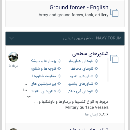
Ground forces - English
Army and ground forces, tank, artillery ...
NAVY FORUM - بخش نیروی دریایی
شناورهای سطحی
2
مرداد
ناوهای هواپیمابر و بالگرد بر
رزمناوها و ناوشکن‌ها
1405
ناوهای محافظ
ناوچه‌ها و شناورهای گشتی
شناورهای تندرو
مقایسه شناورها
شناورهای پشتیبانی
بی سرنشین های دریایی
م
طا
ناوهای آبی خاکی و نیروبر
شناورهای اطلاعاتی و جاسوسی
لب
مربوط به انواع کشتیها و رزمناوها و ناوشکنها و ...
Military Surface Vessels
6,826
ارسال ها