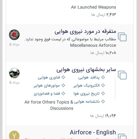
Air Launched Weapons
2,413
ارسال ها
متفرقه در مورد نیروی هوایی
7
مرداد
مطالب مرتبط با موضوعاتی که در لیست فوق وجود ندارد.
1405
Miscellaneous Airforcce
10,208
ارسال ها
سایر بخشهای نیروی هوایی
2
مرداد
پدافند هوایی
فناوری هوایی
1405
الکترونیک هوایی
موتورهای هوایی
تاریخ نیروی هوایی
فضا و فضانوردی
دانشنامه هوایی
Air force Others Topics &
Discussions
19,094
ارسال ها
Airforce - English
15