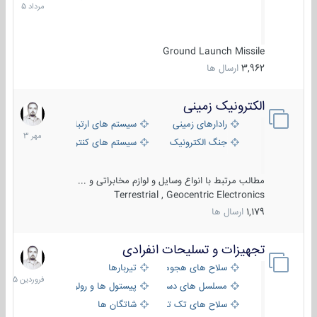
1405
Ground Launch Missile
3,962
ارسال ها
الکترونیک زمینی
1
مهر
رادارهای زمینی
سیستم های ارتباطی و جمع آوری اطلاع
1403
جنگ الکترونیک
سیستم های کنترل آتش و تجهیزات الکتر
مطالب مرتبط با انواع وسایل و لوازم مخابراتی و ...
Terrestrial , Geocentric Electronics
1,179
ارسال ها
تجهیزات و تسلیحات انفرادی
17
فروردین
سلاح های هجومی
تیربارها
1405
مسلسل های دستی
پیستول ها و رولورها
سلاح های تک تیر اندازی
شاتگان ها