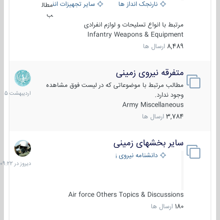
نارنجک انداز ها
سایر تجهیزات انفرادی
مطال
ب
مرتبط با انواع تسلیحات و لوازم انفرادی
Infantry Weapons & Equipment
8,489
ارسال ها
متفرقه نیروی زمینی
27
اردیبهش
مطالب مرتبط با موضوعاتی که در لیست فوق مشاهده
1405
وجود ندارد.
Army Miscellaneous
3,784
ارسال ها
سایر بخشهای زمینی
دیروز
در
دانشنامه نیروی زمینی
09:22
Air force Others Topics & Discussions
180
ارسال ها