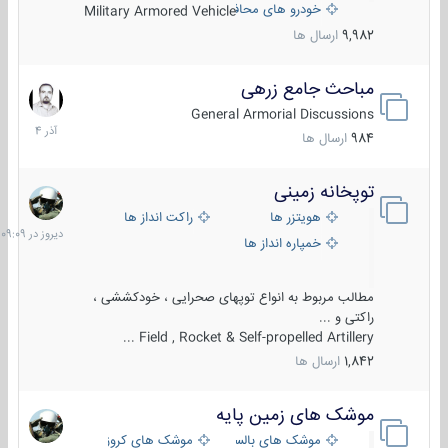
خودرو های محافظت شده
Military Armored Vehicle
9,982
ارسال ها
مباحث جامع زرهی
7
آذر
General Armorial Discussions
1404
984
ارسال ها
توپخانه زمینی
دیروز
در
هویتزر ها
راکت انداز ها
09:09
خمپاره انداز ها
مطالب مربوط به انواع توپهای صحرایی ، خودکششی ،
راکتی و ...
Field , Rocket & Self-propelled Artillery ...
1,842
ارسال ها
موشک های زمین پایه
2
مرداد
موشک های بالستیک
موشک های کروز