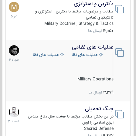
دکترین و استراتژی
27
تیر
مطالب و موضوعات مرتبط با دکترین ، استراتژی و
1405
تاکتیکهای نظامی
Military Doctrine , Strategy & Tactics
12,050
ارسال ها
عملیات های نظامی
5
خرداد
عملیات های نظامی ایران
عملیات های نظامی خارجی
1404
Military Operations
3,279
ارسال ها
جنگ تحمیلی
20
اسفند
در این بخش مطالب مرتبط با هشت سال دفاع مقدس
1403
ایران اسلامی را ارس
Sacred Defense