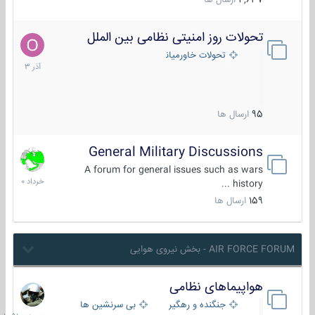
4,637
ارسال ها
تحولات روز امنیتی نظامی بین الملل
21
آذر
تحولات خاورمیانه
1403
95
ارسال ها
General Military Discussions
10
خرداد
A forum for general issues such as wars
1400
history ...
159
ارسال ها
AIR FORCE FORUM - بخش نیروی هوایی
هواپیماهای نظامی
دیروز
در
جنگنده و رهگیر
بی سرنشین ها
10:51