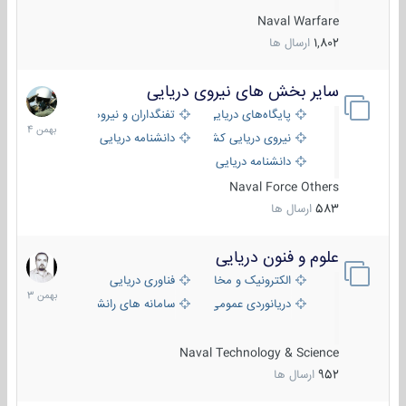
Naval Warfare
1,802
ارسال ها
سایر بخش های نیروی دریایی
22
بهمن
پایگاه‌های دریایی
تفنگداران و نیروهای ویژه‌ی دریایی
1404
نیروی دریایی کشورهای مختلف
دانشنامه دریایی
دانشنامه دریایی کپی
Naval Force Others
583
ارسال ها
علوم و فنون دریایی
6
بهمن
الکترونیک و مخابرات دریایی
فناوری دریایی
1403
دریانوردی عمومی
سامانه های رانشی دریایی
Naval Technology & Science
952
ارسال ها