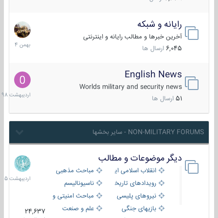
رایانه و شبکه
30
بهمن
آخرین خبرها و مطالب رایانه و اینترنتی
1404
6,045
ارسال ها
English News
10
اردیبهش
Worlds military and security news
1398
51
ارسال ها
NON-MILITARY FORUMS - سایر بخشها
دیگر موضوعات و مطالب
8
اردیبهش
انقلاب اسلامی ایران
مباحث مذهبی
1405
رویدادهای تاریخی و مذهبی
ناسیونالیسم
نیروهای پلیسی
مباحث امنیتی و اطلاعاتی
بازیهای جنگی
علم و صنعت
24,637