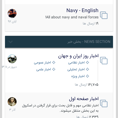
Navy - English
22
آبان
All about navy and naval forces!
1392
19
ارسال ها
NEWS SECTION - بخش خبر
اخبار روز ایران و جهان
دیروز
در
اخبار نظامی
اخبار عمومی
13:11
اخبار تحلیلی
اخبار علمی
اخبار ویژه
161,705
ارسال ها
اخبار صفحه اول
7
آذر
اخبار نظامی مهم و قابل بحث برای قرار گرفتن در اسکرول
1403
به این بخش منتقل میشوند.
2,339
ارسال ها