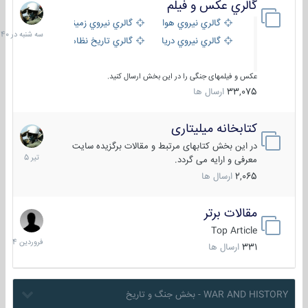
گالري عكس و فيلم
سه
شنبه
گالري نيروي هوايي
گالري نيروي زميني
در
گالري نيروي دريايي
گالري تاریخ نظامی
15:40
عکس و فیلمهای جنگی را در این بخش ارسال کنید.
33,075
ارسال ها
کتابخانه میلیتاری
16
تیر
در این بخش کتابهای مرتبط و مقالات برگزیده سایت
1405
معرفی و ارایه می گردد.
2,065
ارسال ها
مقالات برتر
29
فروردین
Top Article
1404
331
ارسال ها
WAR AND HISTORY - بخش جنگ و تاریخ