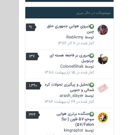
موضوعات در حال مرور
نيروي هوايي جمهوري خلق
91
چين
توسط
RedArmy
آغاز شده در
7 آذر 1386
مروری بر فاجعه هسته ای
137
چرنوبیل
توسط
ColonelShak
آغاز شده در
15 اردیبهشت 1388
تحلیل و پیگیری تحولات کره
1,390
شمالی و جنوبی
توسط
arash_slayer
آغاز شده در
26 اردیبهشت 1386
جنگنده برتری هوایی
324
سوخو-57 فلون (Su-
57/Felon)
توسط
kingraptor