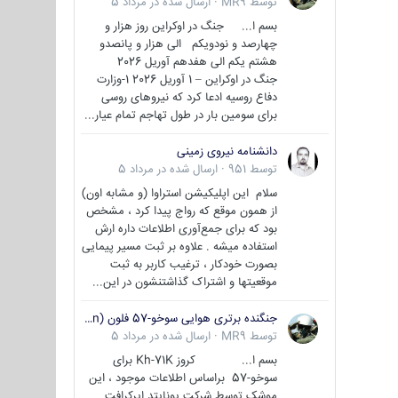
توسط
MR9
·
ارسال شده در
مرداد 5
بسم ا... جنگ در اوکراین روز هزار و
چهارصد و نودویکم الی هزار و پانصدو
هشتم یکم الی هفدهم آوریل 2026
جنگ در اوکراین – 1 آوریل 2026 1-وزارت
دفاع روسیه ادعا کرد که نیروهای روسی
برای سومین بار در طول تهاجم تمام عیار...
دانشنامه نیروی زمینی
توسط
951
·
ارسال شده در
مرداد 5
سلام این اپلیکیشن استراوا (و مشابه اون)
از همون موقع که رواج پیدا کرد ، مشخص
بود که برای جمع‌آوری اطلاعات داره ارش
استفاده میشه . علاوه بر ثبت مسیر پیمایی
بصورت خودکار ، ترغیب کاربر به ثبت
موقعیتها و اشتراک‌ گذاشتنشون در این...
جنگنده برتری هوایی سوخو-57 فلون (Su-57/Felon)
توسط
MR9
·
ارسال شده در
مرداد 5
بسم ا... کروز Kh-71K برای
سوخو-57 براساس اطلاعات موجود ، این
موشک توسط شرکت یونایتد ایرکرافت