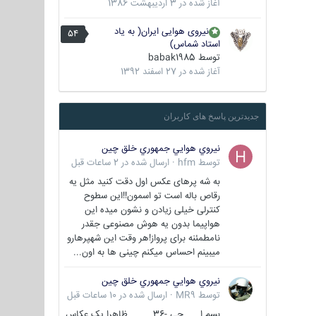
آغاز شده در
3 اردیبهشت 1386
نیروی هوایی ایران( به یاد
54
استاد شماس)
توسط
babak1985
آغاز شده در
27 اسفند 1392
جدیدترین پاسخ های کاربران
نيروي هوايي جمهوري خلق چين
توسط
hfm
·
ارسال شده در
2 ساعات قبل
به شه پرهای عکس اول دقت کنید مثل یه
رقاص باله است تو اسمون!!این سطوح
کنترلی خیلی زیادن و نشون میده این
هواپیما بدون یه هوش مصنوعی جقدر
نامطمئنه برای پرواز!هر وقت این شهپرهارو
میبینم احساس میکنم چینی ها به اون...
نيروي هوايي جمهوري خلق چين
توسط
MR9
·
ارسال شده در
10 ساعات قبل
بسم ا... جی -36 ظاهرا یک عکاس