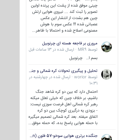
چینی موفق شده از پشت این پرنده اولین
تصویر را ثبت کند ... نیروی هوایی ارتش
چین هم بشدت از انتشار این عکس
عصبانی شده !!! عکس سوم با هوش
مصنوعی اصلاح شده و احتمالا با ظاهر...
مروری بر فاجعه هسته ای چرنوبیل
توسط
MR9
·
ارسال شده در
13 ساعات قبل
بسم ا.. چرنوبیل
تحلیل و پیگیری تحولات کره شمالی و جنوبی
توسط
worior
·
ارسال شده در
چهارشنبه در
10:31
احتمال دارد که بین دو کره شاهد جنگ
باشیم، بر خلاف چین که خیلی تعلل میکنه
رهبر کره شمالی اهل فرصت سوزی نیست:
- بزودی یه درگیری کوچک بین دو کره
اتفاق میفته. بعد کره شمالی تصمیم میگیره
با حمله هوایی پاسخ بده، که حمله موفق...
جنگنده برتری هوایی سوخو-57 فلون (Su-57/Felon)