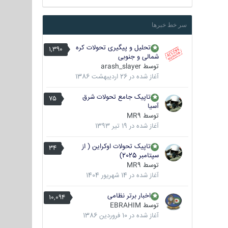
سر خط خبرها
تحلیل و پیگیری تحولات کره
1,390
شمالی و جنوبی
توسط
arash_slayer
آغاز شده در
26 اردیبهشت 1386
تاپیک جامع تحولات شرق
75
آسیا
توسط
MR9
آغاز شده در
19 تیر 1393
تاپیک تحولات اوکراین ( از
34
سپتامبر 2025)
توسط
MR9
آغاز شده در
14 شهریور 1404
اخبار برتر نظامی
10,094
توسط
EBRAHIM
آغاز شده در
10 فروردین 1386