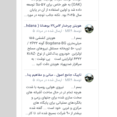
(OAK) به طور خاص برای Su-57 توسعه
داده شد و اولین استفاده از آن در پایان
سال 2025 بود. نکته جالب توجه در مورد...
هویتزر چرخدار 2اس22 بوهدانا ( wheeled howitzer 2S22 Bohdana )
توسط
MR9
·
ارسال شده در
مرداد 5
بسم ا... هویتزر کششی ۱۵۵
میلی‌متری Bogdana-BG گونه 2P22 /
تیپ ۵۰ توپخانه مستقل نیروهای مسلح
اوکراین خودروی یدک‌کش از نوع KrAZ-
6322 اوکراینی است پی نوشت : به
سرافزار ضدپهپاد هویتزر دقت کنید ...
تاپیک جامع اصول ، مبانی و مفاهیم پدافند غیر عامل
توسط
MR9
·
ارسال شده در
مرداد 5
بسم ا... نیروی هوایی روسیه با شدت
هرچه تمام تر در حال ساخت آشیانه های
سخت سازی شده برای جتهای رزمی و
بالگردهای عملیاتی برای پایگاه های
مرکزی و غربی خود است ... گفته شده
بیشتر از 90 شرکت بسیج شده اند تا کار...