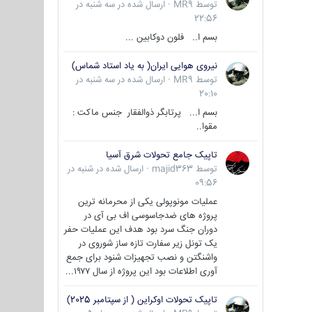
توسط
MR9
·
ارسال شده در
سه شنبه در
22:56
بسم ا.. فلون دوکابین ...
نیروی هوایی ایران( به یاد استاد شماس)
توسط
MR9
·
ارسال شده در
سه شنبه در
20:10
بسم ا... پرتابگر ذوالفقار جنس ماکت :
مقوا..
تاپیک جامع تحولات شرق آسیا
توسط
majid363
·
ارسال شده در
شنبه در
09:56
عملیات مونوپولی یکی از محرمانه ترین
پروژه های ضدجاسوسی اف بی آی در
دوران جنگ سرد بود هدف این عملیات حفر
یک تونل زیر سفارت تازه ساز شوروی در
واشنگتن و نصب تجهیزات شنود برای جمع
آوری اطلاعات بود این پروژه از سال ۱۹۷۷...
تاپیک تحولات اوکراین ( از سپتامبر 2025)