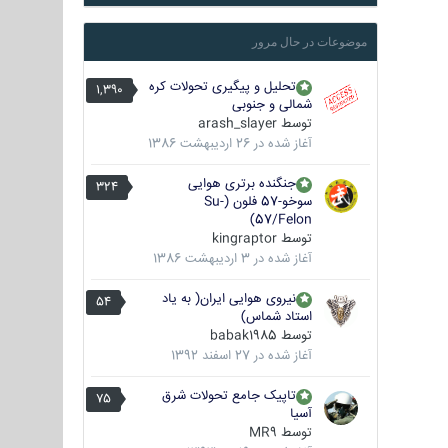
موضوعات در حال مرور
تحلیل و پیگیری تحولات کره
1,390
شمالی و جنوبی
توسط
arash_slayer
آغاز شده در
26 اردیبهشت 1386
جنگنده برتری هوایی
324
سوخو-57 فلون (Su-
57/Felon)
توسط
kingraptor
آغاز شده در
3 اردیبهشت 1386
نیروی هوایی ایران( به یاد
54
استاد شماس)
توسط
babak1985
آغاز شده در
27 اسفند 1392
تاپیک جامع تحولات شرق
75
آسیا
توسط
MR9