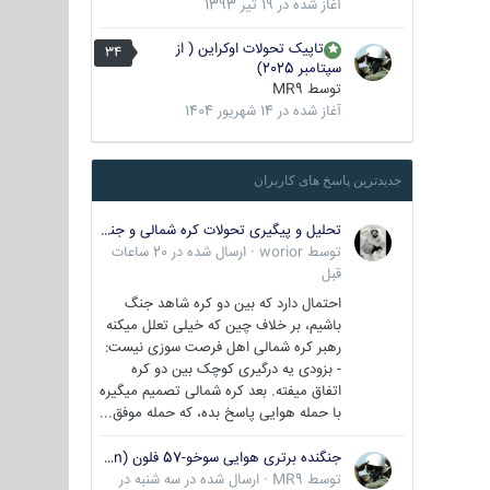
آغاز شده در
19 تیر 1393
تاپیک تحولات اوکراین ( از
34
سپتامبر 2025)
توسط
MR9
آغاز شده در
14 شهریور 1404
جدیدترین پاسخ های کاربران
تحلیل و پیگیری تحولات کره شمالی و جنوبی
توسط
worior
·
ارسال شده در
20 ساعات
قبل
احتمال دارد که بین دو کره شاهد جنگ
باشیم، بر خلاف چین که خیلی تعلل میکنه
رهبر کره شمالی اهل فرصت سوزی نیست:
- بزودی یه درگیری کوچک بین دو کره
اتفاق میفته. بعد کره شمالی تصمیم میگیره
با حمله هوایی پاسخ بده، که حمله موفق...
جنگنده برتری هوایی سوخو-57 فلون (Su-57/Felon)
توسط
MR9
·
ارسال شده در
سه شنبه در