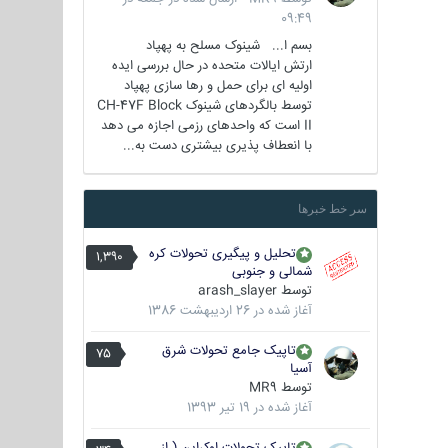
09:49
بسم ا... شینوک مسلح به پهپاد
ارتش ایالات متحده در حال بررسی ایده
اولیه ای برای حمل و رها سازی پهپاد
توسط بالگردهای شینوک CH-47F Block
II است که واحدهای رزمی اجازه می دهد
با انعطاف پذیری بیشتری دست به...
سر خط خبرها
تحلیل و پیگیری تحولات کره
1,390
شمالی و جنوبی
توسط
arash_slayer
آغاز شده در
26 اردیبهشت 1386
تاپیک جامع تحولات شرق
75
آسیا
توسط
MR9
آغاز شده در
19 تیر 1393
تاپیک تحولات اوکراین ( از