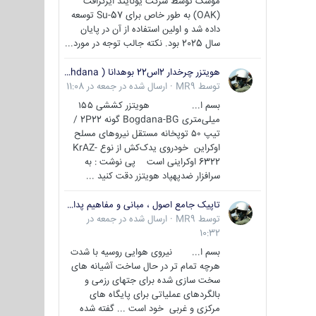
موشک توسط شرکت یونایتد ایرکرافت
(OAK) به طور خاص برای Su-57 توسعه
داده شد و اولین استفاده از آن در پایان
سال 2025 بود. نکته جالب توجه در مورد...
هویتزر چرخدار 2اس22 بوهدانا ( wheeled howitzer 2S22 Bohdana )
توسط
MR9
·
ارسال شده در
جمعه در 11:08
بسم ا... هویتزر کششی ۱۵۵
میلی‌متری Bogdana-BG گونه 2P22 /
تیپ ۵۰ توپخانه مستقل نیروهای مسلح
اوکراین خودروی یدک‌کش از نوع KrAZ-
6322 اوکراینی است پی نوشت : به
سرافزار ضدپهپاد هویتزر دقت کنید ...
تاپیک جامع اصول ، مبانی و مفاهیم پدافند غیر عامل
توسط
MR9
·
ارسال شده در
جمعه در
10:32
بسم ا... نیروی هوایی روسیه با شدت
هرچه تمام تر در حال ساخت آشیانه های
سخت سازی شده برای جتهای رزمی و
بالگردهای عملیاتی برای پایگاه های
مرکزی و غربی خود است ... گفته شده