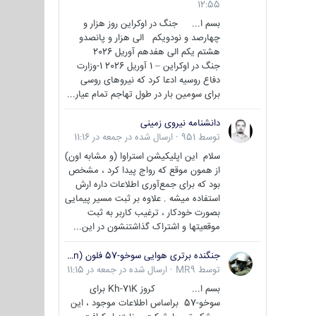
12:55
بسم ا... جنگ در اوکراین روز هزار و
چهارصد و نودویکم الی هزار و پانصدو
هشتم یکم الی هفدهم آوریل 2026
جنگ در اوکراین – 1 آوریل 2026 1-وزارت
دفاع روسیه ادعا کرد که نیروهای روسی
برای سومین بار در طول تهاجم تمام عیار...
دانشنامه نیروی زمینی
توسط
951
·
ارسال شده در
جمعه در 11:16
سلام این اپلیکیشن استراوا (و مشابه اون)
از همون موقع که رواج پیدا کرد ، مشخص
بود که برای جمع‌آوری اطلاعات داره ارش
استفاده میشه . علاوه بر ثبت مسیر پیمایی
بصورت خودکار ، ترغیب کاربر به ثبت
موقعیتها و اشتراک‌ گذاشتنشون در این...
جنگنده برتری هوایی سوخو-57 فلون (Su-57/Felon)
توسط
MR9
·
ارسال شده در
جمعه در 11:15
بسم ا... کروز Kh-71K برای
سوخو-57 براساس اطلاعات موجود ، این