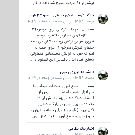
بیشتر از 90 شرکت بسیج شده اند تا کار...
جنگنده/بمب افکن ضربتی سوخو-34 فولبک ( Sukhoi Su-34/Fullback)
توسط
MR9
·
ارسال شده در
جمعه در 10:29
بسم ا... مهمات ترکیبی برای سوخو-34
تازه ترین تصاویر منتشره توسط
نیروی هوایی ارتش روسیه نشان می دهد
جتهای ضربتی سوخو-34 برای حمله به
اهداف خود به آرایش تسلیحاتی متفاوتی
مسلح شده اند . براساس این تصاویر ، ...
دانشنامه نیروی زمینی
توسط
MR9
·
ارسال شده در
جمعه در 10:24
بسم ا... جمع آوری اطلاعات میدانی با
نرم افزار تناسب اندام پس از
استقرار هواگردهای رزمی ارتش ایالات
متحده و رژیم عبری در پایگاه هوایی
آکروتیری ( قبرس ) برای حمله به ایران ،
تمرکز بر روی جمع آوری اطلاعات از این...
اخبار برتر نظامی
توسط
MR9
·
ارسال شده در
جمعه در