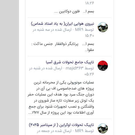
18:26
بسم ا.. فلون دوکابین ...
نیروی هوایی ایران( به یاد استاد شماس)
توسط
MR9
·
ارسال شده در
سه شنبه در
15:40
بسم ا... پرتابگر ذوالفقار جنس ماکت :
مقوا..
تاپیک جامع تحولات شرق آسیا
توسط
majid363
·
ارسال شده در
شنبه در
05:26
عملیات مونوپولی یکی از محرمانه ترین
پروژه های ضدجاسوسی اف بی آی در
دوران جنگ سرد بود هدف این عملیات حفر
یک تونل زیر سفارت تازه ساز شوروی در
واشنگتن و نصب تجهیزات شنود برای جمع
آوری اطلاعات بود این پروژه از سال ۱۹۷۷...
تاپیک تحولات اوکراین ( از سپتامبر 2025)
توسط
MR9
·
ارسال شده در
جمعه در