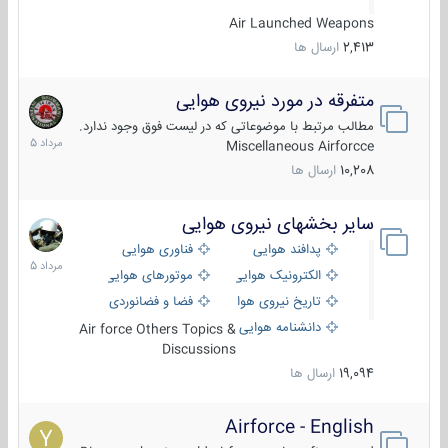
Air Launched Weapons
2,413
ارسال ها
متفرقه در مورد نیروی هوایی
7
مرداد
مطالب مرتبط با موضوعاتی که در لیست فوق وجود ندارد.
1405
Miscellaneous Airforcce
10,208
ارسال ها
سایر بخشهای نیروی هوایی
2
مرداد
پدافند هوایی
فناوری هوایی
1405
الکترونیک هوایی
موتورهای هوایی
تاریخ نیروی هوایی
فضا و فضانوردی
دانشنامه هوایی
Air force Others Topics &
Discussions
19,094
ارسال ها
Airforce - English
15