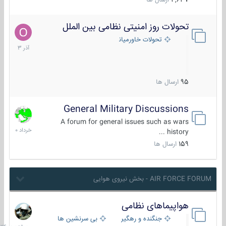
4,637
ارسال ها
تحولات روز امنیتی نظامی بین الملل
21
آذر
تحولات خاورمیانه
1403
95
ارسال ها
General Military Discussions
10
خرداد
A forum for general issues such as wars
1400
history ...
159
ارسال ها
AIR FORCE FORUM - بخش نیروی هوایی
هواپیماهای نظامی
سه
شنبه
جنگنده و رهگیر
بی سرنشین ها
در