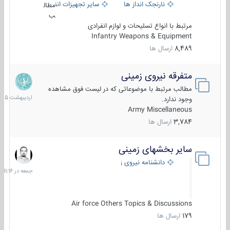
نارنجک انداز ها
سایر تجهیزات انفرادی
مطال
ب
مرتبط با انواع تسلیحات و لوازم انفرادی
Infantry Weapons & Equipment
8,489
ارسال ها
متفرقه نیروی زمینی
27
اردیبهش
مطالب مرتبط با موضوعاتی که در لیست فوق مشاهده
1405
وجود ندارد.
Army Miscellaneous
3,784
ارسال ها
سایر بخشهای زمینی
جمعه
در
دانشنامه نیروی زمینی
11:16
Air force Others Topics & Discussions
179
ارسال ها