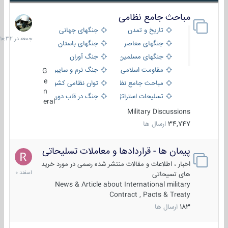
مباحث جامع نظامی
جمعه
در
تاریخ و تمدن
جنگهای جهانی
10:32
جنگهای معاصر
جنگهای باستان
جنگهای مسلمین
جنگ آوران
مقاومت اسلامی
جنگ نرم و سایبری
G
e
مباحث جامع نظامی
توان نظامی کشورها
n
تسلیحات استراتژیک
جنگ در قاب دوربین
eral
Military Discussions
34,747
ارسال ها
پیمان ها - قراردادها و معاملات تسلیحاتی
7
اسفند
اخبار ، اطلاعات و مقالات منتشر شده رسمی در مورد خرید
1400
های تسیحاتی
News & Article about International military
Contract , Pacts & Treaty
183
ارسال ها