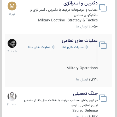
دکترین و استراتژی
27
تیر
مطالب و موضوعات مرتبط با دکترین ، استراتژی و
1405
تاکتیکهای نظامی
Military Doctrine , Strategy & Tactics
12,050
ارسال ها
عملیات های نظامی
5
خرداد
عملیات های نظامی ایران
عملیات های نظامی خارجی
1404
Military Operations
3,279
ارسال ها
جنگ تحمیلی
20
اسفند
در این بخش مطالب مرتبط با هشت سال دفاع مقدس
1403
ایران اسلامی را ارس
Sacred Defense