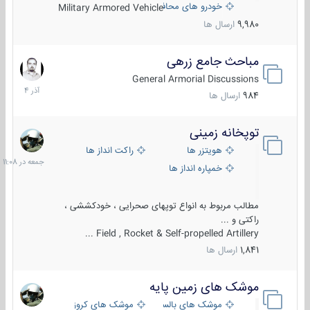
خودرو های محافظت شده
Military Armored Vehicle
9,980
ارسال ها
مباحث جامع زرهی
7
آذر
General Armorial Discussions
1404
984
ارسال ها
توپخانه زمینی
جمعه
در
هویتزر ها
راکت انداز ها
11:08
خمپاره انداز ها
مطالب مربوط به انواع توپهای صحرایی ، خودکششی ،
راکتی و ...
Field , Rocket & Self-propelled Artillery ...
1,841
ارسال ها
موشک های زمین پایه
2
مرداد
موشک های بالستیک
موشک های کروز