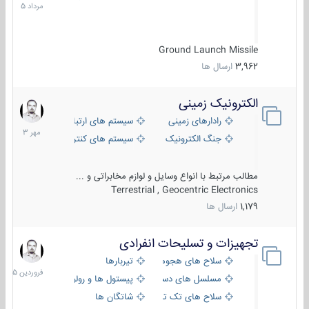
1405
Ground Launch Missile
3,962
ارسال ها
الکترونیک زمینی
1
مهر
رادارهای زمینی
سیستم های ارتباطی و جمع آوری اطلاع
1403
جنگ الکترونیک
سیستم های کنترل آتش و تجهیزات الکتر
مطالب مرتبط با انواع وسایل و لوازم مخابراتی و ...
Terrestrial , Geocentric Electronics
1,179
ارسال ها
تجهیزات و تسلیحات انفرادی
17
فروردین
سلاح های هجومی
تیربارها
1405
مسلسل های دستی
پیستول ها و رولورها
سلاح های تک تیر اندازی
شاتگان ها