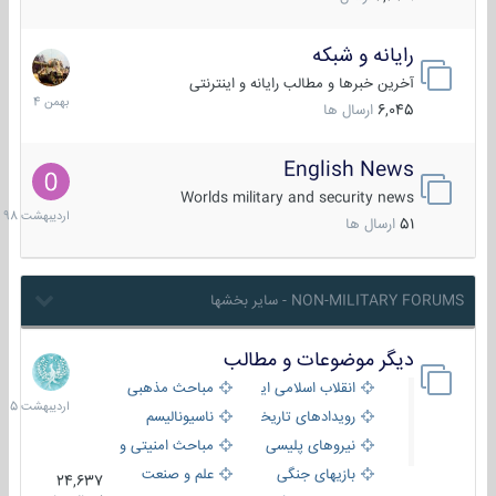
رایانه و شبکه
30
بهمن
آخرین خبرها و مطالب رایانه و اینترنتی
1404
6,045
ارسال ها
English News
10
اردیبهش
Worlds military and security news
1398
51
ارسال ها
NON-MILITARY FORUMS - سایر بخشها
دیگر موضوعات و مطالب
8
اردیبهش
انقلاب اسلامی ایران
مباحث مذهبی
1405
رویدادهای تاریخی و مذهبی
ناسیونالیسم
نیروهای پلیسی
مباحث امنیتی و اطلاعاتی
بازیهای جنگی
علم و صنعت
24,637