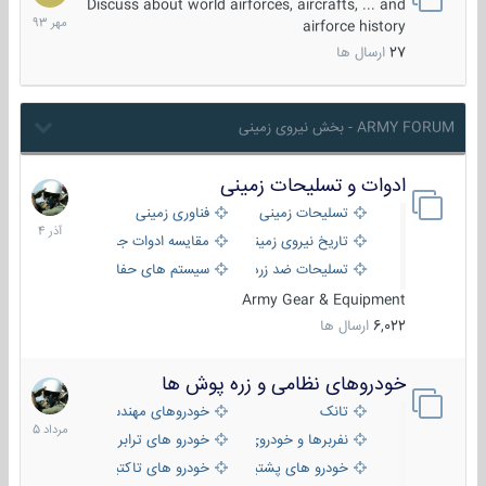
مهر
Discuss about world airforces, aircrafts, ... and
1393
airforce history
27
ارسال ها
ARMY FORUM - بخش نیروی زمینی
ادوات و تسلیحات زمینی
21
آذر
تسلیحات زمینی
فناوری زمینی
1404
تاریخ نیروی زمینی
مقایسه ادوات جنگی
تسلیحات ضد زره
سیستم های حفاظت فعال
Army Gear & Equipment
6,022
ارسال ها
خودروهای نظامی و زره پوش ها
2
مرداد
تانک
خودروهای مهندسی
1405
نفربرها و خودروی های رزمی پیاده نظام
خودرو های ترابری نظامی
خودرو های پشتیبانی آتش ، شناسایی و ضد تانک
خودرو های تاکتیکی نظامی