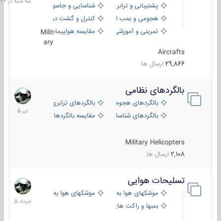
پشتیبانی و ترابری
شناسایی و جاسوسی
18:26
هجومی و بمب افکن
کنترل و گشت دریایی
تمرینی و آموزشی
مقایسه هواپیماها
Milit
ary
Aircrafts
29,866
ارسال ها
بالگردهای نظامی
22
تیر
بالگردهای هجومی
بالگردهای ترابری
1405
بالگردهای شناسایی
مقایسه بالگردها
Military Helicopters
2,108
ارسال ها
تسلیحات هوایی
30
خرداد
موشکهای هوا به هوا
موشکهای هوا به سطح
1405
بمبها و راکت های هوایی