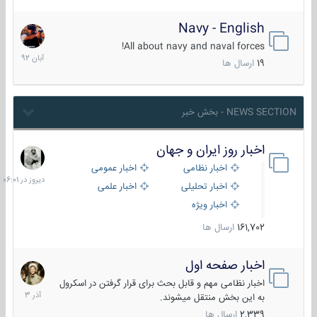
Navy - English
22
آبان
All about navy and naval forces!
1392
19
ارسال ها
NEWS SECTION - بخش خبر
اخبار روز ایران و جهان
دیروز
در
اخبار نظامی
اخبار عمومی
06:01
اخبار تحلیلی
اخبار علمی
اخبار ویژه
161,702
ارسال ها
اخبار صفحه اول
7
آذر
اخبار نظامی مهم و قابل بحث برای قرار گرفتن در اسکرول
1403
به این بخش منتقل میشوند.
2,339
ارسال ها