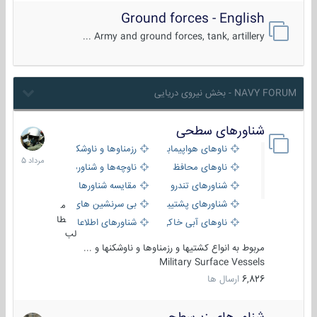
Ground forces - English
Army and ground forces, tank, artillery ...
NAVY FORUM - بخش نیروی دریایی
شناورهای سطحی
2
مرداد
ناوهای هواپیمابر و بالگرد بر
رزمناوها و ناوشکن‌ها
1405
ناوهای محافظ
ناوچه‌ها و شناورهای گشتی
شناورهای تندرو
مقایسه شناورها
شناورهای پشتیبانی
بی سرنشین های دریایی
م
طا
ناوهای آبی خاکی و نیروبر
شناورهای اطلاعاتی و جاسوسی
لب
مربوط به انواع کشتیها و رزمناوها و ناوشکنها و ...
Military Surface Vessels
6,826
ارسال ها