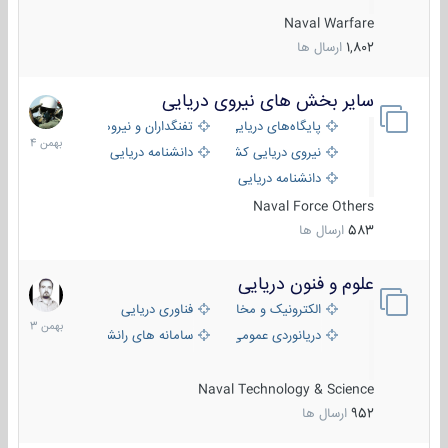
Naval Warfare
1,802
ارسال ها
سایر بخش های نیروی دریایی
22
بهمن
پایگاه‌های دریایی
تفنگداران و نیروهای ویژه‌ی دریایی
1404
نیروی دریایی کشورهای مختلف
دانشنامه دریایی
دانشنامه دریایی کپی
Naval Force Others
583
ارسال ها
علوم و فنون دریایی
6
بهمن
الکترونیک و مخابرات دریایی
فناوری دریایی
1403
دریانوردی عمومی
سامانه های رانشی دریایی
Naval Technology & Science
952
ارسال ها