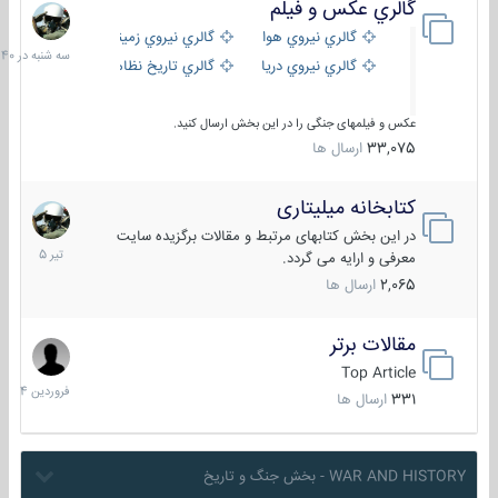
گالري عكس و فيلم
سه
شنبه
گالري نيروي هوايي
گالري نيروي زميني
در
گالري نيروي دريايي
گالري تاریخ نظامی
15:40
عکس و فیلمهای جنگی را در این بخش ارسال کنید.
33,075
ارسال ها
کتابخانه میلیتاری
16
تیر
در این بخش کتابهای مرتبط و مقالات برگزیده سایت
1405
معرفی و ارایه می گردد.
2,065
ارسال ها
مقالات برتر
29
فروردین
Top Article
1404
331
ارسال ها
WAR AND HISTORY - بخش جنگ و تاریخ