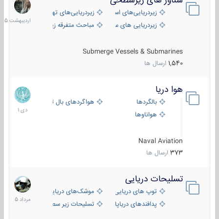
شناور های زیرسطحی
31
اردیبهش
زیردریایی‌های استراتژیک
زیردریایی‌های تهاجمی
1405
زیردریایی های سبک
مباحث متفرقه زیرسطحی
Submerge Vessels & Submarines
1,540
ارسال ها
هوا دریا
12
دی
بالگردها
هواگردهای بال ثابت
1401
هواناوها
Naval Aviation
373
ارسال ها
تسلیحات دریایی
2
مرداد
توپ های دریایی
موشک‌های دریایی
1405
پدافندهای دریاپایه
تسلیحات زیر سطحی