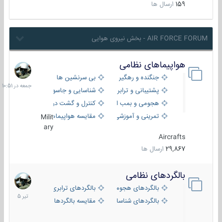
159
ارسال ها
AIR FORCE FORUM - بخش نیروی هوایی
هواپیماهای نظامی
جمعه
در
جنگنده و رهگیر
بی سرنشین ها
10:51
پشتیبانی و ترابری
شناسایی و جاسوسی
هجومی و بمب افکن
کنترل و گشت دریایی
تمرینی و آموزشی
مقایسه هواپیماها
Milit
ary
Aircrafts
29,867
ارسال ها
بالگردهای نظامی
22
تیر
بالگردهای هجومی
بالگردهای ترابری
1405
بالگردهای شناسایی
مقایسه بالگردها