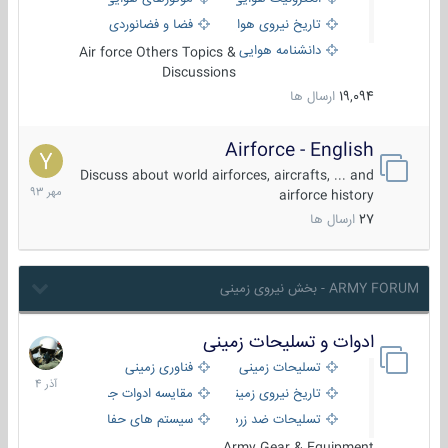
تاریخ نیروی هوایی
فضا و فضانوردی
دانشنامه هوایی
Air force Others Topics &
Discussions
19,094
ارسال ها
Airforce - English
15
مهر
Discuss about world airforces, aircrafts, ... and
1393
airforce history
27
ارسال ها
ARMY FORUM - بخش نیروی زمینی
ادوات و تسلیحات زمینی
21
آذر
تسلیحات زمینی
فناوری زمینی
1404
تاریخ نیروی زمینی
مقایسه ادوات جنگی
تسلیحات ضد زره
سیستم های حفاظت فعال
Army Gear & Equipment