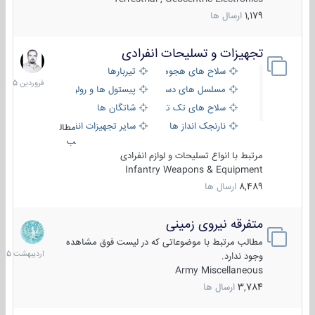
1,179
ارسال ها
تجهیزات و تسلیحات انفرادی
17
فروردین
سلاح های هجومی
تیربارها
1405
مسلسل های دستی
پیستول ها و رولورها
سلاح های تک تیر اندازی
شاتگان ها
نارنجک انداز ها
سایر تجهیزات انفرادی
مطال
ب
مرتبط با انواع تسلیحات و لوازم انفرادی
Infantry Weapons & Equipment
8,489
ارسال ها
متفرقه نیروی زمینی
27
اردیبهش
مطالب مرتبط با موضوعاتی که در لیست فوق مشاهده
1405
وجود ندارد.
Army Miscellaneous
3,784
ارسال ها