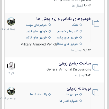
6,022
ارسال ها
خودروهای نظامی و زره پوش ها
جمعه
در
تانک
خودروهای مهندسی
09:51
نفربرها و خودروی های رزمی پیاده نظام
خودرو های ترابری نظامی
خودرو های پشتیبانی آتش ، شناسایی و ضد تانک
خودرو های تاکتیکی نظامی
خودرو های محافظت شده
Military Armored Vehicle
9,982
ارسال ها
مباحث جامع زرهی
7
آذر
General Armorial Discussions
1404
984
ارسال ها
توپخانه زمینی
جمعه
در
هویتزر ها
راکت انداز ها
09:09
خمپاره انداز ها