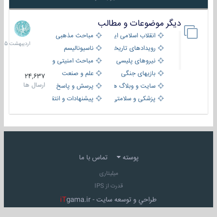
دیگر موضوعات و مطالب
8
اردیبهش
انقلاب اسلامی ایران
مباحث مذهبی
1405
رویدادهای تاریخی و مذهبی
ناسیونالیسم
نیروهای پلیسی
مباحث امنیتی و اطلاعاتی
بازیهای جنگی
علم و صنعت
24,637
ارسال ها
سایت و وبلاگ ها
پرسش و پاسخ
پزشکی و سلامتی
پیشنهادات و انتقادات
پوسته
تماس با ما
میلیتاری
قدرت از IPS
طراحي و توسعه سايت -
gama.ir
iT