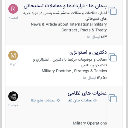
پیمان ها - قراردادها و معاملات تسلیحاتی
7
اسفند
اخبار ، اطلاعات و مقالات منتشر شده رسمی در مورد خرید
1400
های تسیحاتی
News & Article about International military
Contract , Pacts & Treaty
183
ارسال ها
دکترین و استراتژی
27
تیر
مطالب و موضوعات مرتبط با دکترین ، استراتژی و
1405
تاکتیکهای نظامی
Military Doctrine , Strategy & Tactics
12,050
ارسال ها
عملیات های نظامی
5
خرداد
عملیات های نظامی ایران
عملیات های نظامی خارجی
1404
Military Operations