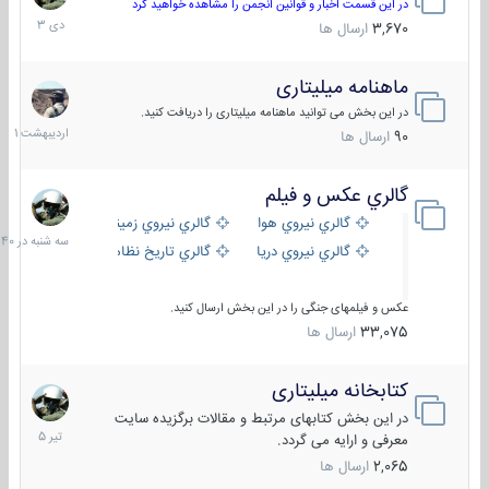
دی
در این قسمت اخبار و قوانین انجمن را مشاهده خواهید کرد
1403
3,670
ارسال ها
ماهنامه میلیتاری
30
اردیبهش
در این بخش می توانید ماهنامه میلیتاری را دریافت کنید.
1401
90
ارسال ها
گالري عكس و فيلم
سه
شنبه
گالري نيروي هوايي
گالري نيروي زميني
در
گالري نيروي دريايي
گالري تاریخ نظامی
15:40
عکس و فیلمهای جنگی را در این بخش ارسال کنید.
33,075
ارسال ها
کتابخانه میلیتاری
16
تیر
در این بخش کتابهای مرتبط و مقالات برگزیده سایت
1405
معرفی و ارایه می گردد.
2,065
ارسال ها