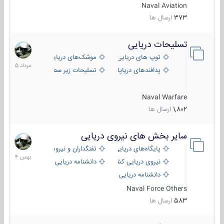
Naval Aviation
373
ارسال ها
تسلیحات دریایی
2
مرداد
توپ های دریایی
موشک‌های دریایی
1405
پدافندهای دریاپایه
تسلیحات زیر سطحی
Naval Warfare
1,802
ارسال ها
سایر بخش های نیروی دریایی
22
بهمن
پایگاه‌های دریایی
تفنگداران و نیروهای ویژه‌ی دریایی
1404
نیروی دریایی کشورهای مختلف
دانشنامه دریایی
دانشنامه دریایی کپی
Naval Force Others
583
ارسال ها