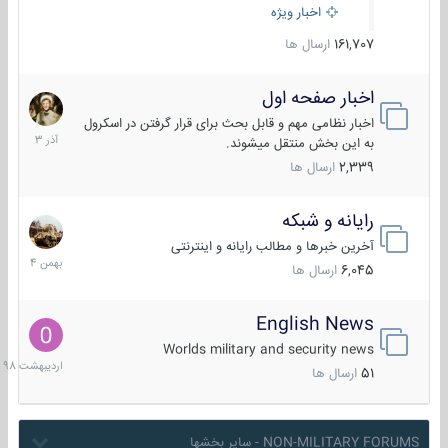
اخبار ویژه
161,707
ارسال ها
اخبار صفحه اول
7
آذر
اخبار نظامی مهم و قابل بحث برای قرار گرفتن در اسکرول
1403
به این بخش منتقل میشوند.
2,339
ارسال ها
رایانه و شبکه
30
بهمن
آخرین خبرها و مطالب رایانه و اینترنتی
1404
6,045
ارسال ها
English News
10
اردیبهش
Worlds military and security news
1398
51
ارسال ها
NON-MILITARY FORUMS - سایر بخشها