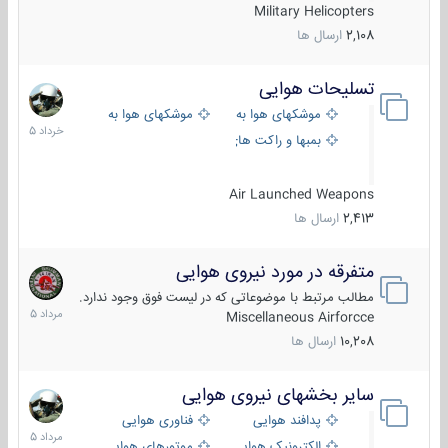
Military Helicopters
2,108
ارسال ها
تسلیحات هوایی
30
خرداد
موشکهای هوا به هوا
موشکهای هوا به سطح
1405
بمبها و راکت های هوایی
Air Launched Weapons
2,413
ارسال ها
متفرقه در مورد نیروی هوایی
7
مرداد
مطالب مرتبط با موضوعاتی که در لیست فوق وجود ندارد.
1405
Miscellaneous Airforcce
10,208
ارسال ها
سایر بخشهای نیروی هوایی
2
مرداد
پدافند هوایی
فناوری هوایی
1405
الکترونیک هوایی
موتورهای هوایی