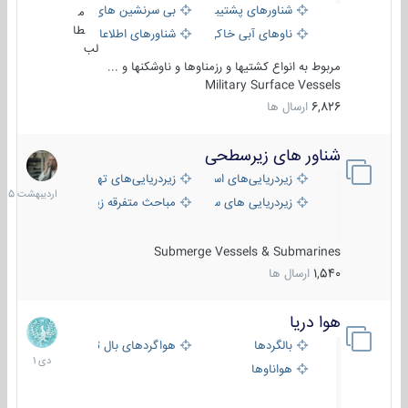
شناورهای پشتیبانی
بی سرنشین های دریایی
م
طا
ناوهای آبی خاکی و نیروبر
شناورهای اطلاعاتی و جاسوسی
لب
مربوط به انواع کشتیها و رزمناوها و ناوشکنها و ...
Military Surface Vessels
6,826
ارسال ها
شناور های زیرسطحی
31
اردیبهش
زیردریایی‌های استراتژیک
زیردریایی‌های تهاجمی
1405
زیردریایی های سبک
مباحث متفرقه زیرسطحی
Submerge Vessels & Submarines
1,540
ارسال ها
هوا دریا
12
دی
بالگردها
هواگردهای بال ثابت
1401
هواناوها