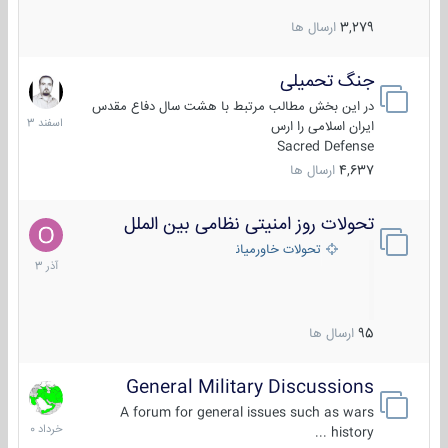
3,279
ارسال ها
جنگ تحمیلی
20
اسفند
در این بخش مطالب مرتبط با هشت سال دفاع مقدس
1403
ایران اسلامی را ارس
Sacred Defense
4,637
ارسال ها
تحولات روز امنیتی نظامی بین الملل
21
آذر
تحولات خاورمیانه
1403
95
ارسال ها
General Military Discussions
10
خرداد
A forum for general issues such as wars
1400
history ...