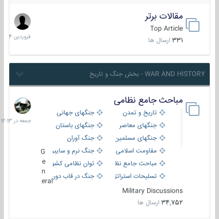
مقالات برتر
29
فروردین
Top Article
1404
331
ارسال ها
WAR AND HISTORY - بخش جنگ و تاریخ
مباحث جامع نظامی
جمعه
در
تاریخ و تمدن
جنگهای جهانی
12:13
جنگهای معاصر
جنگهای باستان
جنگهای مسلمین
جنگ آوران
مقاومت اسلامی
جنگ نرم و سایبری
G
e
مباحث جامع نظامی
توان نظامی کشورها
n
تسلیحات استراتژیک
جنگ در قاب دوربین
eral
Military Discussions
34,752
ارسال ها