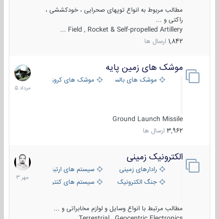
مطالب مربوط به انواع توپهای صحرایی ، خودکششی ،
راکتی و ...
Field , Rocket & Self-propelled Artillery ...
1,842
ارسال ها
موشک های زمین پایه
2
مرداد
موشک های بالستیک
موشک های کروز
1405
Ground Launch Missile
3,962
ارسال ها
الکترونیک زمینی
1
مهر
رادارهای زمینی
سیستم های ارتباطی و جمع آوری اطلاع
1403
جنگ الکترونیک
سیستم های کنترل آتش و تجهیزات الکتر
مطالب مرتبط با انواع وسایل و لوازم مخابراتی و ...
Terrestrial , Geocentric Electronics