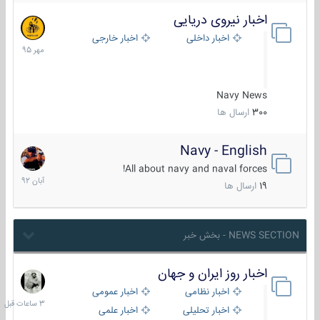
اخبار نیروی دریایی
27
مهر
اخبار داخلی
اخبار خارجی
1395
Navy News
300
ارسال ها
Navy - English
22
آبان
All about navy and naval forces!
1392
19
ارسال ها
NEWS SECTION - بخش خبر
اخبار روز ایران و جهان
3
ساعات
اخبار نظامی
اخبار عمومی
قبل
اخبار تحلیلی
اخبار علمی