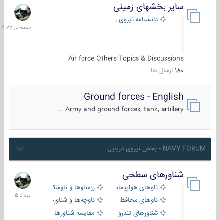
سایر بخشهای زمینی
جمعه
در
دانشنامه نیروی زمینی
09:22
Air force Others Topics & Discussions
180
ارسال ها
Ground forces - English
Army and ground forces, tank, artillery ...
NAVY FORUM - بخش نیروی دریایی
شناورهای سطحی
2
مرداد
ناوهای هواپیمابر و بالگرد بر
رزمناوها و ناوشکن‌ها
1405
ناوهای محافظ
ناوچه‌ها و شناورهای گشتی
شناورهای تندرو
مقایسه شناورها