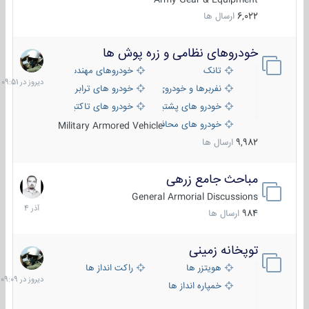
6,022
ارسال ها
خودروهای نظامی و زره پوش ها
دیروز
در
تانک
خودروهای مهندسی
09:51
نفربرها و خودروی های رزمی پیاده نظام
خودرو های ترابری نظامی
خودرو های پشتیبانی آتش ، شناسایی و ضد تانک
خودرو های تاکتیکی نظامی
خودرو های محافظت شده
Military Armored Vehicle
9,982
ارسال ها
مباحث جامع زرهی
7
آذر
General Armorial Discussions
1404
984
ارسال ها
توپخانه زمینی
دیروز
در
هویتزر ها
راکت انداز ها
09:09
خمپاره انداز ها