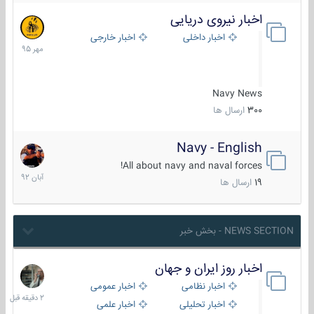
اخبار نیروی دریایی
27
مهر
اخبار داخلی
اخبار خارجی
1395
Navy News
300
ارسال ها
Navy - English
22
آبان
All about navy and naval forces!
1392
19
ارسال ها
NEWS SECTION - بخش خبر
اخبار روز ایران و جهان
2
دقیقه
اخبار نظامی
اخبار عمومی
قبل
اخبار تحلیلی
اخبار علمی