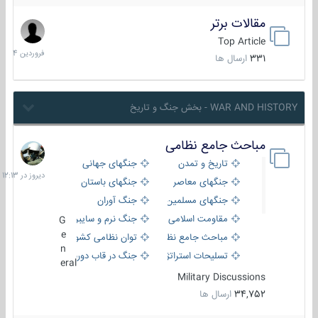
مقالات برتر
29
فروردین
Top Article
1404
331
ارسال ها
WAR AND HISTORY - بخش جنگ و تاریخ
مباحث جامع نظامی
دیروز
در
تاریخ و تمدن
جنگهای جهانی
12:13
جنگهای معاصر
جنگهای باستان
جنگهای مسلمین
جنگ آوران
مقاومت اسلامی
جنگ نرم و سایبری
G
e
مباحث جامع نظامی
توان نظامی کشورها
n
تسلیحات استراتژیک
جنگ در قاب دوربین
eral
Military Discussions
34,752
ارسال ها