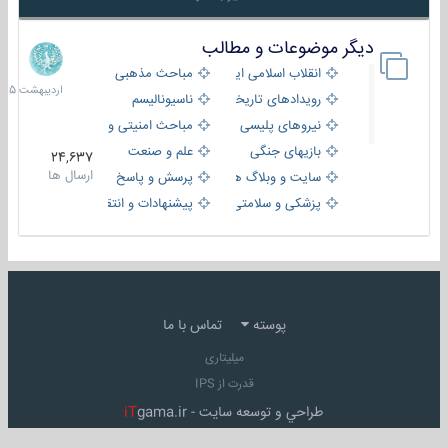
دیگر موضوعات و مطالب
8
اردیبهش
انقلاب اسلامی ایران
مباحث مذهبی
1405
رویدادهای تاریخی و مذهبی
ناسیونالیسم
نیروهای پلیسی
مباحث امنیتی و اطلاعاتی
بازیهای جنگی
علم و صنعت
24,637
ارسال ها
سایت و وبلاگ ها
پرسش و پاسخ
پزشکی و سلامتی
پیشنهادات و انتقادات
پوسته
تماس با ما
میلیتاری
قدرت از IPS
طراحي و توسعه سايت -
gama.ir
iT