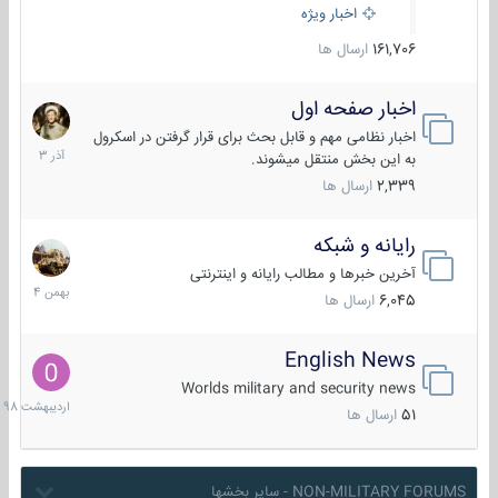
اخبار ویژه
161,706
ارسال ها
اخبار صفحه اول
7
آذر
اخبار نظامی مهم و قابل بحث برای قرار گرفتن در اسکرول
1403
به این بخش منتقل میشوند.
2,339
ارسال ها
رایانه و شبکه
30
بهمن
آخرین خبرها و مطالب رایانه و اینترنتی
1404
6,045
ارسال ها
English News
10
اردیبهش
Worlds military and security news
1398
51
ارسال ها
NON-MILITARY FORUMS - سایر بخشها