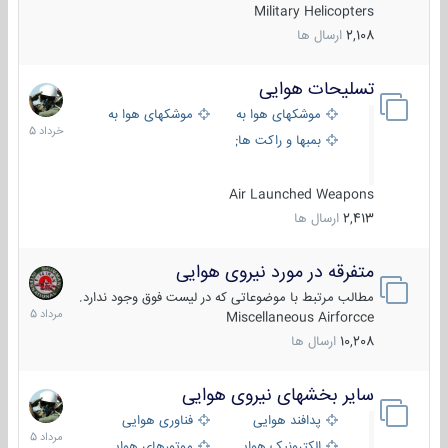
Military Helicopters
2,108
ارسال ها
تسلیحات هوایی
30
خرداد
موشکهای هوا به هوا
موشکهای هوا به سطح
1405
بمبها و راکت های هوایی
Air Launched Weapons
2,413
ارسال ها
متفرقه در مورد نیروی هوایی
7
مرداد
مطالب مرتبط با موضوعاتی که در لیست فوق وجود ندارد.
1405
Miscellaneous Airforcce
10,208
ارسال ها
سایر بخشهای نیروی هوایی
2
مرداد
پدافند هوایی
فناوری هوایی
1405
الکترونیک هوایی
موتورهای هوایی