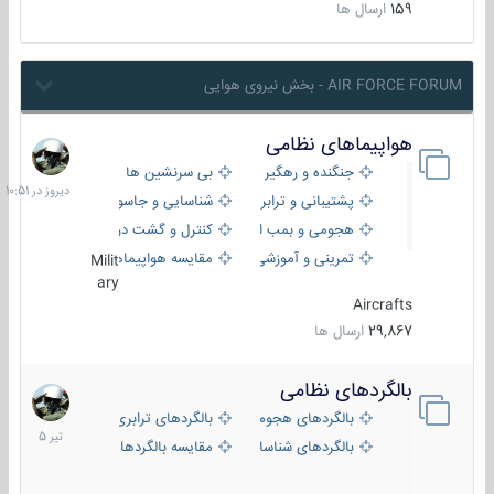
159
ارسال ها
AIR FORCE FORUM - بخش نیروی هوایی
هواپیماهای نظامی
دیروز
در
جنگنده و رهگیر
بی سرنشین ها
10:51
پشتیبانی و ترابری
شناسایی و جاسوسی
هجومی و بمب افکن
کنترل و گشت دریایی
تمرینی و آموزشی
مقایسه هواپیماها
Milit
ary
Aircrafts
29,867
ارسال ها
بالگردهای نظامی
22
تیر
بالگردهای هجومی
بالگردهای ترابری
1405
بالگردهای شناسایی
مقایسه بالگردها