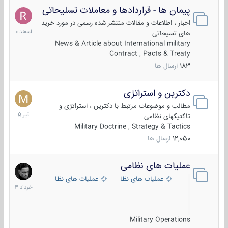
پیمان ها - قراردادها و معاملات تسلیحاتی
7
اسفند
اخبار ، اطلاعات و مقالات منتشر شده رسمی در مورد خرید
1400
های تسیحاتی
News & Article about International military
Contract , Pacts & Treaty
183
ارسال ها
دکترین و استراتژی
27
تیر
مطالب و موضوعات مرتبط با دکترین ، استراتژی و
1405
تاکتیکهای نظامی
Military Doctrine , Strategy & Tactics
12,050
ارسال ها
عملیات های نظامی
5
خرداد
عملیات های نظامی ایران
عملیات های نظامی خارجی
1404
Military Operations