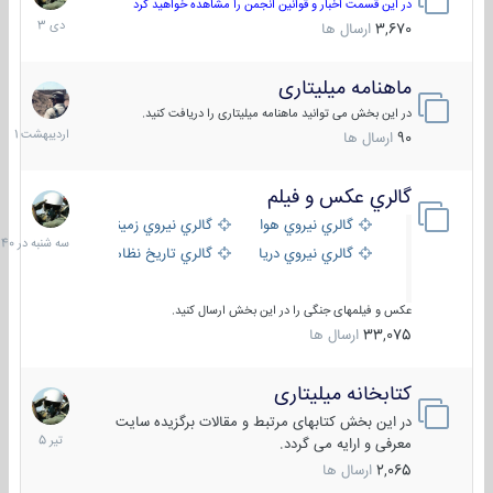
دی
در این قسمت اخبار و قوانین انجمن را مشاهده خواهید کرد
1403
3,670
ارسال ها
ماهنامه میلیتاری
30
اردیبهش
در این بخش می توانید ماهنامه میلیتاری را دریافت کنید.
1401
90
ارسال ها
گالري عكس و فيلم
سه
شنبه
گالري نيروي هوايي
گالري نيروي زميني
در
گالري نيروي دريايي
گالري تاریخ نظامی
15:40
عکس و فیلمهای جنگی را در این بخش ارسال کنید.
33,075
ارسال ها
کتابخانه میلیتاری
16
تیر
در این بخش کتابهای مرتبط و مقالات برگزیده سایت
1405
معرفی و ارایه می گردد.
2,065
ارسال ها