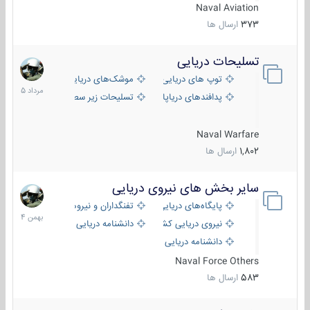
Naval Aviation
373
ارسال ها
تسلیحات دریایی
2
مرداد
توپ های دریایی
موشک‌های دریایی
1405
پدافندهای دریاپایه
تسلیحات زیر سطحی
Naval Warfare
1,802
ارسال ها
سایر بخش های نیروی دریایی
22
بهمن
پایگاه‌های دریایی
تفنگداران و نیروهای ویژه‌ی دریایی
1404
نیروی دریایی کشورهای مختلف
دانشنامه دریایی
دانشنامه دریایی کپی
Naval Force Others
583
ارسال ها