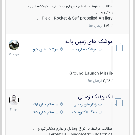
مطالب مربوط به انواع توپهای صحرایی ، خودکششی ،
راکتی و ...
Field , Rocket & Self-propelled Artillery ...
1,842
ارسال ها
موشک های زمین پایه
2
مرداد
موشک های بالستیک
موشک های کروز
1405
Ground Launch Missile
3,962
ارسال ها
الکترونیک زمینی
1
مهر
رادارهای زمینی
سیستم های ارتباطی و جمع آوری اطلاع
1403
جنگ الکترونیک
سیستم های کنترل آتش و تجهیزات الکتر
مطالب مرتبط با انواع وسایل و لوازم مخابراتی و ...
Terrestrial , Geocentric Electronics