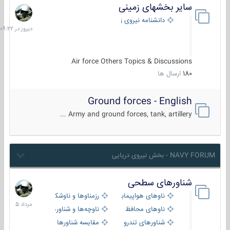
سایر بخشهای زمینی
دیروز
در
دانشنامه نیروی زمینی
09:22
Air force Others Topics & Discussions
180
ارسال ها
Ground forces - English
Army and ground forces, tank, artillery ...
NAVY FORUM - بخش نیروی دریایی
شناورهای سطحی
2
مرداد
ناوهای هواپیمابر و بالگرد بر
رزمناوها و ناوشکن‌ها
1405
ناوهای محافظ
ناوچه‌ها و شناورهای گشتی
شناورهای تندرو
مقایسه شناورها