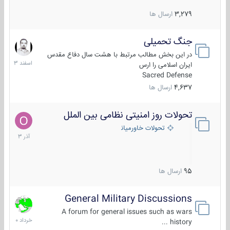
3,279
ارسال ها
جنگ تحمیلی
20
اسفند
در این بخش مطالب مرتبط با هشت سال دفاع مقدس
1403
ایران اسلامی را ارس
Sacred Defense
4,637
ارسال ها
تحولات روز امنیتی نظامی بین الملل
21
آذر
تحولات خاورمیانه
1403
95
ارسال ها
General Military Discussions
10
خرداد
A forum for general issues such as wars
1400
history ...