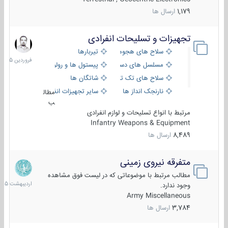
1,179
ارسال ها
تجهیزات و تسلیحات انفرادی
17
فروردین
سلاح های هجومی
تیربارها
1405
مسلسل های دستی
پیستول ها و رولورها
سلاح های تک تیر اندازی
شاتگان ها
نارنجک انداز ها
سایر تجهیزات انفرادی
مطال
ب
مرتبط با انواع تسلیحات و لوازم انفرادی
Infantry Weapons & Equipment
8,489
ارسال ها
متفرقه نیروی زمینی
27
اردیبهش
مطالب مرتبط با موضوعاتی که در لیست فوق مشاهده
1405
وجود ندارد.
Army Miscellaneous
3,784
ارسال ها