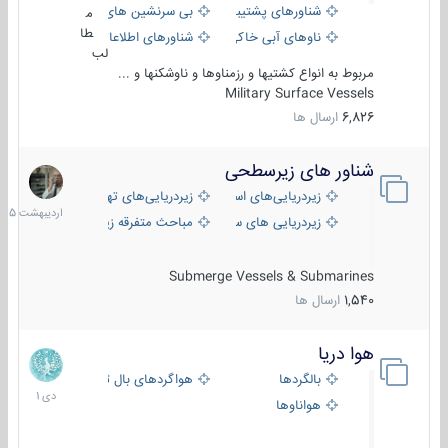
شناورهای پشتیبانی
بی سرنشین های دریایی
م
طا
ناوهای آبی خاکی و نیروبر
شناورهای اطلاعاتی و جاسوسی
لب
مربوط به انواع کشتیها و رزمناوها و ناوشکنها و ...
Military Surface Vessels
6,826
ارسال ها
شناور های زیرسطحی
31
اردیبهش
زیردریایی‌های استراتژیک
زیردریایی‌های تهاجمی
1405
زیردریایی های سبک
مباحث متفرقه زیرسطحی
Submerge Vessels & Submarines
1,540
ارسال ها
هوا دریا
12
دی
بالگردها
هواگردهای بال ثابت
1401
هواناوها