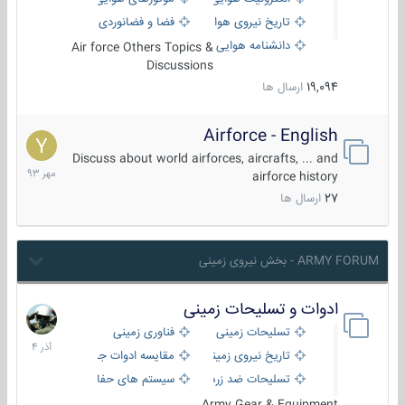
تاریخ نیروی هوایی
فضا و فضانوردی
دانشنامه هوایی
Air force Others Topics &
Discussions
19,094
ارسال ها
Airforce - English
15
مهر
Discuss about world airforces, aircrafts, ... and
1393
airforce history
27
ارسال ها
ARMY FORUM - بخش نیروی زمینی
ادوات و تسلیحات زمینی
21
آذر
تسلیحات زمینی
فناوری زمینی
1404
تاریخ نیروی زمینی
مقایسه ادوات جنگی
تسلیحات ضد زره
سیستم های حفاظت فعال
Army Gear & Equipment