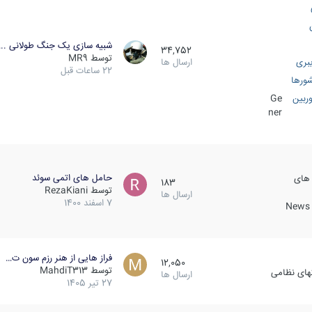
شبیه سازی یک جنگ طولانی ..
34,752
توسط
MR9
بری
ارسال ها
22 ساعات قبل
ورها
ربین
Ge
ner
حامل های اتمی سوئد
 های
183
توسط
RezaKiani
ارسال ها
7 اسفند 1400
News &
فراز هایی از هنر رزم سون ت…
12,050
توسط
MahdiT313
کهای نظامی
ارسال ها
27 تیر 1405