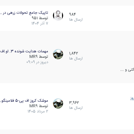
تاپیک جامع تحولات زرهی در …
984
توسط
951
ارسال ها
7 آذر 1404
مهمات هدایت شونده 3. او.اف…
1,842
توسط
MR9
ارسال ها
دیروز در 09:09
ی و ...
ز
موشک کروز اف پی-5 فلامینگو…
3,962
توسط
MR9
ارسال ها
2 مرداد 1405