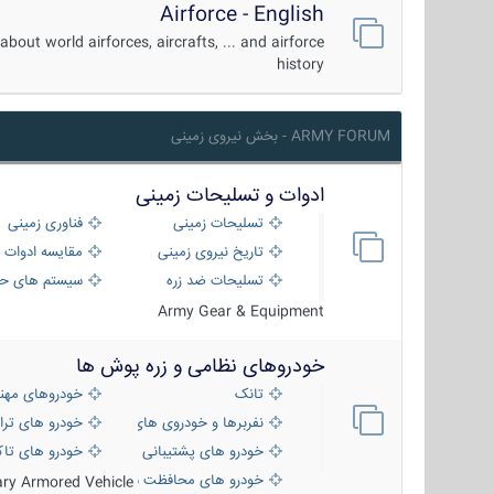
Airforce - English
about world airforces, aircrafts, ... and airforce
history
ARMY FORUM - بخش نیروی زمینی
ادوات و تسلیحات زمینی
تسلیحات زمینی
فناوری زمینی
تاریخ نیروی زمینی
مقایسه ادوات 
تسلیحات ضد زره
سیستم های حف
Army Gear & Equipment
خودروهای نظامی و زره پوش ها
تانک
خودروهای مهن
نفربرها و خودروی های رزمی پیاده نظام
خودرو های ترا
خودرو های پشتیبانی آتش ، شناسایی و ضد ت
خودرو های تاک
خودرو های محافظت شده
tary Armored Vehicle