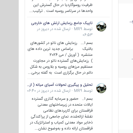
ظرفیت روسوگاردیا در حال گسترش این
واحدها در سرتاسر روسیه است . ترکیب...
…
تاپیک جامع رزمایش ارتش های خارجی
توسط
MR9
·
ارسال شده در
دیروز در
06:53
بسم ا... رزمایش های ناتو در کشورهای
بالتیک براساس جدید ترین داده های
منتشره ( آوریل / می 2026
) رزمایش‌های گسترده ناتو در مجاورت
مستقیم مرزهای روسیه و بلاروس به شکل
دائم در حال برگزاری است به گفته برخی...
تحلیل و پیگیری تحولات آسیای میانه ( ازبکستان، تاجیکستان، ترکمنستان، قزاقستان و قرقیزستان )
توسط
MR9
·
ارسال شده در
دیروز در 06:40
بسم ا.. حضور و سرمایه گذاری گسترده
ایالات متحده در زیرساختهای معدنی
قزاقستان برای کاربردهای نظامی
نقشهٔ ارائه‌شده، نمای جامعی از پراکندگی
ذخایر مواد معدنی کمیاب و استراتژیک در
قزاقستان ارائه داده و به‌وضوح نشان...