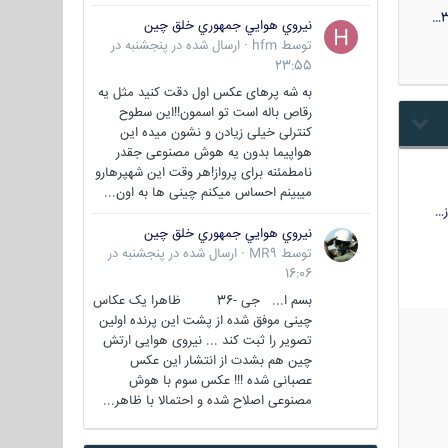
3
نيروي هوايي جمهوري خلق چين
توسط
hfm
·
ارسال شده در
پنجشنبه در
23:55
به شه پرهای عکس اول دقت کنید مثل یه
رقاص باله است تو اسمون!!این سطوح
کنترلی خیلی زیادن و نشون میده این
هواپیما بدون یه هوش مصنوعی جقدر
نامطمئنه برای پرواز!هر وقت این شهپرهارو
میبینم احساس میکنم چینی ها به اون...
…
نيروي هوايي جمهوري خلق چين
توسط
MR9
·
ارسال شده در
پنجشنبه در
16:06
بسم ا... جی -36 ظاهرا یک عکاس
چینی موفق شده از پشت این پرنده اولین
تصویر را ثبت کند ... نیروی هوایی ارتش
چین هم بشدت از انتشار این عکس
عصبانی شده !!! عکس سوم با هوش
مصنوعی اصلاح شده و احتمالا با ظاهر...