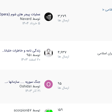
ظامی خارجی
عملیات پیجر های شوم (Opera…
3,279
توسط
Navard
ارسال ها
5 خرداد 1404
زندگی نامه و خاطرات خلبانا…
4,637
ان اسلامی
توسط
951
ارسال ها
20 اسفند 1403
جنگ سوریه .... سازمانها ،…
95
توسط
Oshida1
ارسال ها
21 آذر 1403
159
توسط
scorpion57