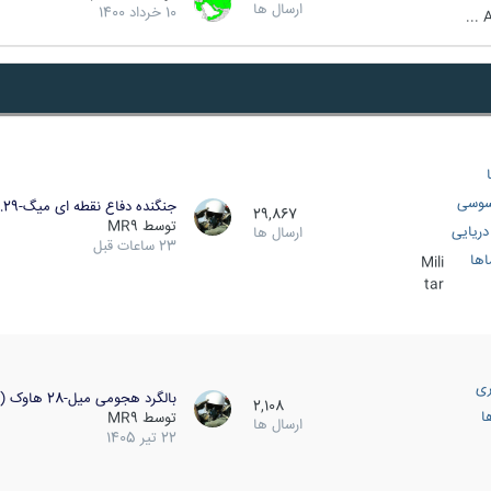
ارسال ها
10 خرداد 1400
A
سوسی
جنگنده دفاع نقطه ای میگ-29…
29,867
توسط
MR9
ریایی
ارسال ها
23 ساعات قبل
اها
Mili
tar
ری
بالگرد هجومی میل-28 هاوک (…
2,108
ا
توسط
MR9
ارسال ها
22 تیر 1405