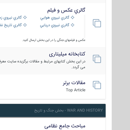
گالري عكس و فيلم
گالري نيروي هوايي
گالري نيروي زم
گالري نيروي دريايي
گالري تاریخ ن
عکس و فیلمهای جنگی را در این بخش ارسال کنید.
کتابخانه میلیتاری
در این بخش کتابهای مرتبط و مقالات برگزیده سایت معرفی
می گردد.
مقالات برتر
Top Article
WAR AND HISTORY - بخش جنگ و تاریخ
مباحث جامع نظامی