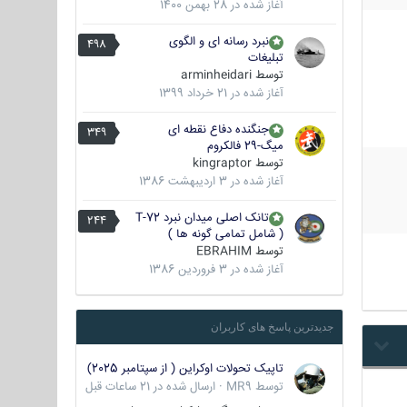
آغاز شده در
28 بهمن 1400
نبرد رسانه ای و الگوی
498
تبلیغات
توسط
arminheidari
آغاز شده در
21 خرداد 1399
جنگنده دفاع نقطه ای
349
میگ-29 فالکروم
توسط
kingraptor
آغاز شده در
3 اردیبهشت 1386
تانک اصلی میدان نبرد T-72
244
( شامل تمامی گونه ها )
توسط
EBRAHIM
آغاز شده در
3 فروردین 1386
جدیدترین پاسخ های کاربران
تاپیک تحولات اوکراین ( از سپتامبر 2025)
توسط
MR9
·
ارسال شده در
21 ساعات قبل