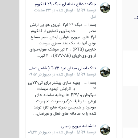
جنگنده دفاع نقطه ای میگ-29 فالکروم
توسط
MR9
·
ارسال شده در
23 ساعات
قبل
بسم ا... میگ-29 ام2 نیروی هوایی ارتش
مصر جدیدترین تصاویر از فالکروم
ام2 های نیروی هوایی ارتش مصر مسلح
بودن آنها به یک عدد مخزن سوخت
خارجی (PTB) ، ۲ تیر موشک هوابه‌هوای
آر.وی.وی-ای‌ای (RVV-AE) ، ۲ تیر...
تانک اصلی میدان نبرد T-72 ( شامل تمامی گونه ها )
توسط
MR9
·
ارسال شده در
دیروز در 09:51
بسم ا... بهینه سازی بیشتر برای تی-72بی
3 با افزایش تهدید مهمات
سرگردان و FPV ها برعلیه سامانه های
زرهی ، دوطرف درگیر بسرعت تجهیزات
موجود و همچنین نمونه های تازه تولید
شده را به سامانه های فعال و غیرفعال...
دانشنامه نیروی زمینی
توسط
MR9
·
ارسال شده در
دیروز در 09:22