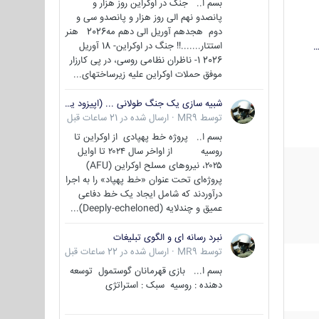
بسم ا.. جنگ در اوکراین روز هزار و
پانصدو نهم الی روز هزار و پانصدو سی و
دوم هجدهم آوریل الی دهم مه2026 هنر
استتار.......!! جنگ در اوکراین- 18 آوریل
…
2026 1- ناظران نظامی روسی، در پی کارزار
موفق حملات اوکراین علیه زیرساختهای...
شبیه سازی یک جنگ طولانی ... (اپیزود یکم : اوکراین )
توسط
MR9
·
ارسال شده در
21 ساعات قبل
بسم ا.. پروژه خط پهپادی از اوکراین تا
روسیه از اواخر سال ۲۰۲۴ تا اوایل
۲۰۲۵، نیروهای مسلح اوکراین (AFU)
پروژه‌ای تحت عنوان «خط پهپاد» را به اجرا
درآوردند که شامل ایجاد یک خط دفاعی
عمیق و چندلایه (Deeply-echeloned)...
نبرد رسانه ای و الگوی تبلیغات
توسط
MR9
·
ارسال شده در
22 ساعات قبل
بسم ا... بازی قهرمانان گوستمول توسعه
دهنده : روسیه سبک : استراتژی