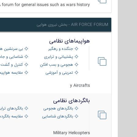
 forum for general issues such as wars history ...
AIR FORCE FORUM - بخش نیروی هوایی
هواپیماهای نظامی
جنگنده و رهگیر
بی سرنشین ها
پشتیبانی و ترابری
شناسایی و جا
هجومی و بمب افکن
کنترل و گشت د
تمرینی و آموزشی
مقایسه هواپیم
y Aircrafts
بالگردهای نظامی
بالگردهای هجومی
بالگردهای تراب
بالگردهای شناسایی
مقایسه بالگرده
Military Helicopters