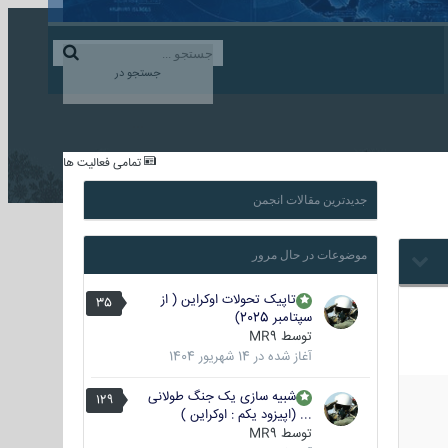
ورود به حساب کاربری
ایجاد حساب کاربری
جستجو در
...
تمامی فعالیت ها
جدیدترین مقالات انجمن
موضوعات در حال مرور
تاپیک تحولات اوکراین ( از
35
سپتامبر 2025)
توسط
MR9
آغاز شده در
14 شهریور 1404
شبیه سازی یک جنگ طولانی
129
... (اپیزود یکم : اوکراین )
توسط
MR9