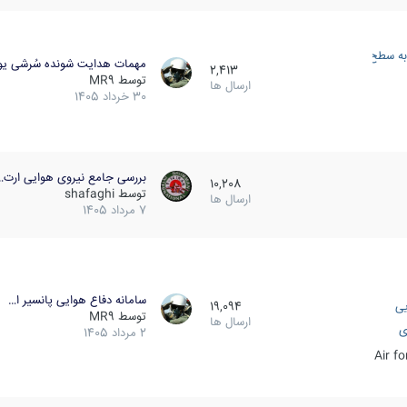
به سطح
مهمات هدایت شونده سُرشی یو
2,413
توسط
MR9
ارسال ها
30 خرداد 1405
بررسی جامع نیروی هوایی ارت…
10,208
توسط
shafaghi
ارسال ها
7 مرداد 1405
سامانه دفاع هوایی پانسیر ا…
یی
19,094
توسط
MR9
ارسال ها
ی
2 مرداد 1405
Air f