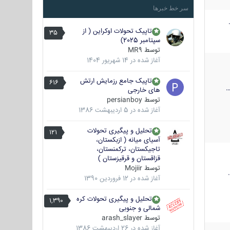
سر خط خبرها
تاپیک تحولات اوکراین ( از
35
سپتامبر 2025)
توسط
MR9
آغاز شده در
14 شهریور 1404
تاپیک جامع رزمایش ارتش
616
های خارجی
توسط
persianboy
آغاز شده در
5 اردیبهشت 1386
تحلیل و پیگیری تحولات
121
آسیای میانه ( ازبکستان،
تاجیکستان، ترکمنستان،
قزاقستان و قرقیزستان )
توسط
Mojiir
آغاز شده در
12 فروردین 1390
تحلیل و پیگیری تحولات کره
1,390
شمالی و جنوبی
توسط
arash_slayer
آغاز شده در
26 اردیبهشت 1386