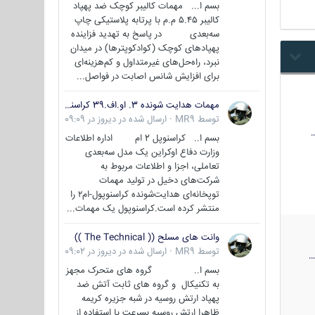
بسم ا... مهمات کالیبر کوچک ضد پهپاد
کالیبر ۵.۴۵ م.م با پرتابه پلاستیکی چاپ
سه‌بعدی در پاسخ به تهدید فزاینده
پهپادهای کوچک (کوادکوپترها) در میدان
نبرد، راه‌حل‌های غیرمتداول و کم‌هزینه‌ای
برای افزایش شانس اصابت در فواصل...
مهمات هدایت شونده 3. او.اف.39 کراسنوپل/بصیر( Krasnopol 3OF39 )
توسط
MR9
·
ارسال شده در
دیروز در 09:09
بسم ا.. کراسنوپل 2 ام اداره اطلاعات
وزارت دفاع اوکراین یک مدل سه‌بعدی
تعاملی، اجزا و اطلاعات مربوط به
شرکت‌های دخیل در تولید مهمات
توپخانه‌ای هدایت‌شونده کراسنوپول-ام۲ را
منتشر کرده است.کراسنوپول یک مهمات...
وانت های مسلح (( The Technical ))
توسط
MR9
·
ارسال شده در
دیروز در 09:02
بسم ا.. گروه های متحرک مجهز
به تکنیکال و گروه های ثابت آتش ضد
پهپاد ارتش روسیه در شبه جزیره کریمه
ظاهرا ارتش روسیه بسرعت با استفاده از