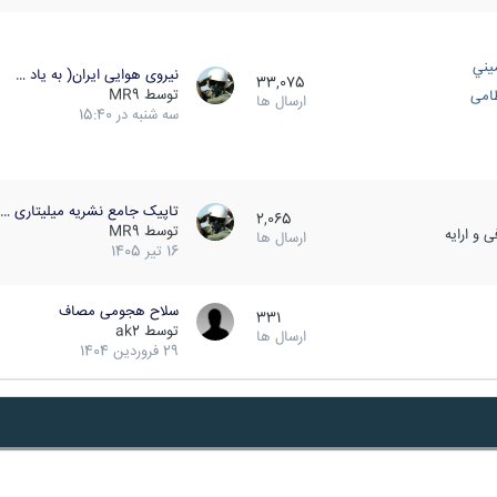
يني
نیروی هوایی ایران( به یاد …
33,075
توسط
MR9
ظامی
ارسال ها
سه شنبه در 15:40
تاپیک جامع نشریه میلیتاری …
2,065
توسط
MR9
 و ارایه
ارسال ها
16 تیر 1405
سلاح هجومی مصاف
331
توسط
ak2
ارسال ها
29 فروردین 1404