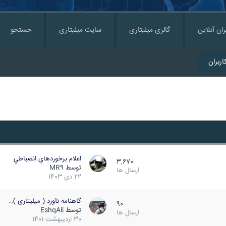
ران آنلاین
گالری میلیتاری
سایت میلیتاری
جستجو
ربران
اعلام برخوردهاي انضباطي
3,670
توسط
MR9
ارسال ها
22 دی 1403
گاهنامه نآورد ( میلیتاری )…
90
توسط
EshqAli
ارسال ها
30 اردیبهشت 1401