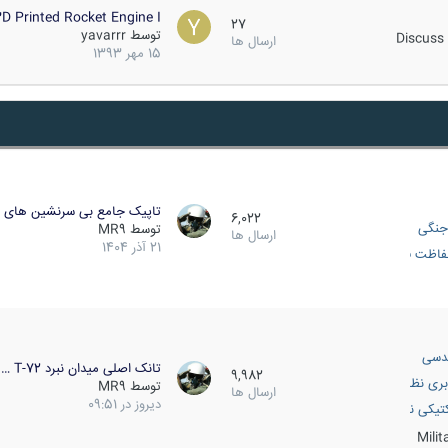
D Printed Rocket Engine I…
27
توسط
yavarrr
Discuss 
ارسال ها
15 مهر 1393
تاپیک جامع بی سرنشین های ز
6,022
جنگی
توسط
MR9
ارسال ها
21 آذر 1404
اظت فعال
دسی
تانک اصلی میدان نبرد T-72 …
9,982
بری نظامی
توسط
MR9
ارسال ها
دیروز در 09:51
انک
تیکی نظامی
Mili