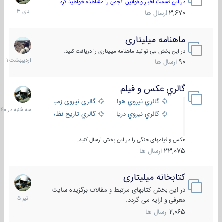
دی
در این قسمت اخبار و قوانین انجمن را مشاهده خواهید کرد
1403
3,670
ارسال ها
ماهنامه میلیتاری
30
اردیبهش
در این بخش می توانید ماهنامه میلیتاری را دریافت کنید.
1401
90
ارسال ها
گالري عكس و فيلم
سه
شنبه
گالري نيروي هوايي
گالري نيروي زميني
در
گالري نيروي دريايي
گالري تاریخ نظامی
15:40
عکس و فیلمهای جنگی را در این بخش ارسال کنید.
33,075
ارسال ها
کتابخانه میلیتاری
16
تیر
در این بخش کتابهای مرتبط و مقالات برگزیده سایت
1405
معرفی و ارایه می گردد.
2,065
ارسال ها