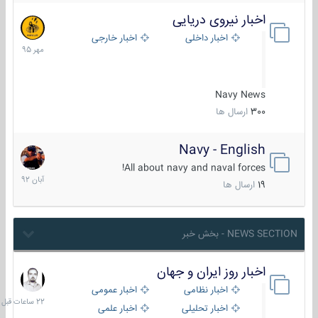
اخبار نیروی دریایی
27
مهر
اخبار داخلی
اخبار خارجی
1395
Navy News
300
ارسال ها
Navy - English
22
آبان
All about navy and naval forces!
1392
19
ارسال ها
NEWS SECTION - بخش خبر
اخبار روز ایران و جهان
22
ساعات
اخبار نظامی
اخبار عمومی
قبل
اخبار تحلیلی
اخبار علمی