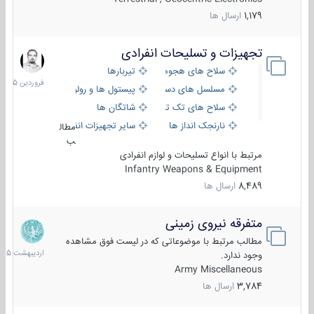
1,179
ارسال ها
تجهیزات و تسلیحات انفرادی
17
فروردین
سلاح های هجومی
تیربارها
1405
مسلسل های دستی
پیستول ها و رولورها
سلاح های تک تیر اندازی
شاتگان ها
نارنجک انداز ها
سایر تجهیزات انفرادی
مطال
ب
مرتبط با انواع تسلیحات و لوازم انفرادی
Infantry Weapons & Equipment
8,489
ارسال ها
متفرقه نیروی زمینی
27
اردیبهش
مطالب مرتبط با موضوعاتی که در لیست فوق مشاهده
1405
وجود ندارد.
Army Miscellaneous
3,784
ارسال ها