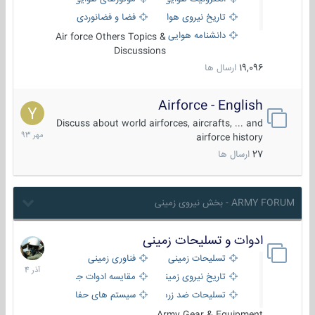
تاریخ نیروی هوایی
فضا و فضانوردی
دانشنامه هوایی
Air force Others Topics &
Discussions
19,096
ارسال ها
Airforce - English
15
مهر
Discuss about world airforces, aircrafts, ... and
1393
airforce history
27
ارسال ها
ARMY FORUM - بخش نیروی زمینی
ادوات و تسلیحات زمینی
21
آذر
تسلیحات زمینی
فناوری زمینی
1404
تاریخ نیروی زمینی
مقایسه ادوات جنگی
تسلیحات ضد زره
سیستم های حفاظت فعال
Army Gear & Equipment