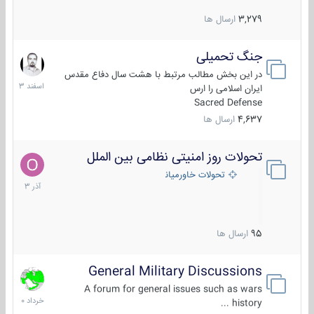
3,279
ارسال ها
جنگ تحمیلی
20
اسفند
در این بخش مطالب مرتبط با هشت سال دفاع مقدس
1403
ایران اسلامی را ارس
Sacred Defense
4,637
ارسال ها
تحولات روز امنیتی نظامی بین الملل
21
آذر
تحولات خاورمیانه
1403
95
ارسال ها
General Military Discussions
10
خرداد
A forum for general issues such as wars
1400
history ...