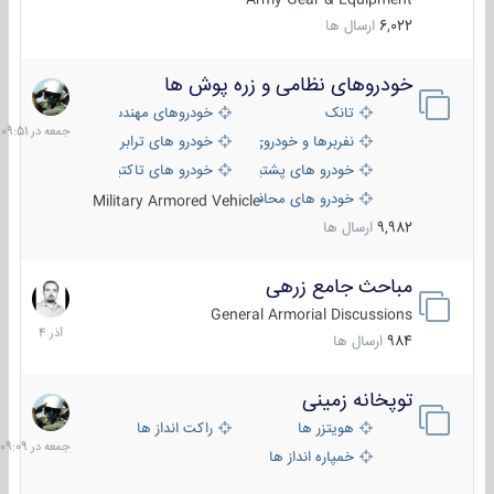
6,022
ارسال ها
خودروهای نظامی و زره پوش ها
جمعه
در
تانک
خودروهای مهندسی
09:51
نفربرها و خودروی های رزمی پیاده نظام
خودرو های ترابری نظامی
خودرو های پشتیبانی آتش ، شناسایی و ضد تانک
خودرو های تاکتیکی نظامی
خودرو های محافظت شده
Military Armored Vehicle
9,982
ارسال ها
مباحث جامع زرهی
7
آذر
General Armorial Discussions
1404
984
ارسال ها
توپخانه زمینی
جمعه
در
هویتزر ها
راکت انداز ها
09:09
خمپاره انداز ها