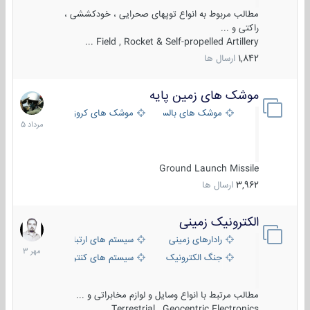
مطالب مربوط به انواع توپهای صحرایی ، خودکششی ،
راکتی و ...
Field , Rocket & Self-propelled Artillery ...
1,842
ارسال ها
موشک های زمین پایه
2
مرداد
موشک های بالستیک
موشک های کروز
1405
Ground Launch Missile
3,962
ارسال ها
الکترونیک زمینی
1
مهر
رادارهای زمینی
سیستم های ارتباطی و جمع آوری اطلاع
1403
جنگ الکترونیک
سیستم های کنترل آتش و تجهیزات الکتر
مطالب مرتبط با انواع وسایل و لوازم مخابراتی و ...
Terrestrial , Geocentric Electronics