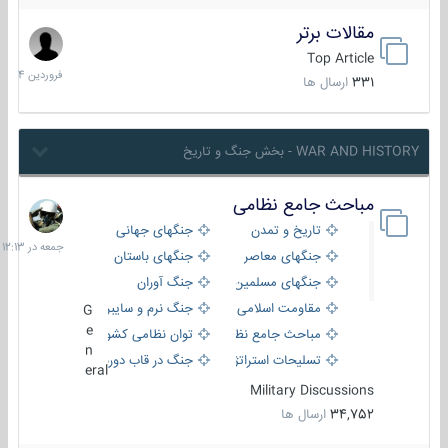
مقالات برتر
29
فروردین
Top Article
1404
331
ارسال ها
WAR AND HISTORY - بخش جنگ و تاریخ
مباحث جامع نظامی
جمعه
در
تاریخ و تمدن
جنگهای جهانی
12:13
جنگهای معاصر
جنگهای باستان
جنگهای مسلمین
جنگ آوران
مقاومت اسلامی
جنگ نرم و سایبری
G
e
مباحث جامع نظامی
توان نظامی کشورها
n
تسلیحات استراتژیک
جنگ در قاب دوربین
eral
Military Discussions
34,752
ارسال ها