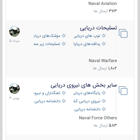
Naval Aviation
373
ارسال ها
تسلیحات دریایی
2
مرداد
توپ های دریایی
موشک‌های دریایی
1405
پدافندهای دریاپایه
تسلیحات زیر سطحی
Naval Warfare
1,802
ارسال ها
سایر بخش های نیروی دریایی
22
بهمن
پایگاه‌های دریایی
تفنگداران و نیروهای ویژه‌ی دریایی
1404
نیروی دریایی کشورهای مختلف
دانشنامه دریایی
دانشنامه دریایی کپی
Naval Force Others
583
ارسال ها