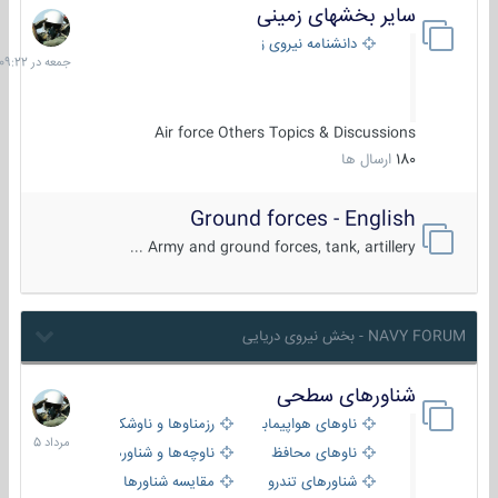
سایر بخشهای زمینی
جمعه
در
دانشنامه نیروی زمینی
09:22
Air force Others Topics & Discussions
180
ارسال ها
Ground forces - English
Army and ground forces, tank, artillery ...
NAVY FORUM - بخش نیروی دریایی
شناورهای سطحی
2
مرداد
ناوهای هواپیمابر و بالگرد بر
رزمناوها و ناوشکن‌ها
1405
ناوهای محافظ
ناوچه‌ها و شناورهای گشتی
شناورهای تندرو
مقایسه شناورها