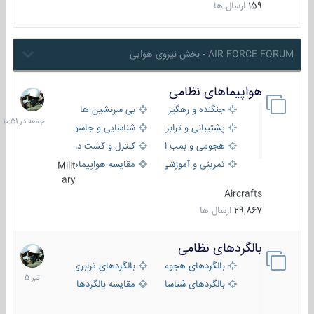
159
ارسال ها
AIR FORCE FORUM - بخش نیروی هوایی
هواپیماهای نظامی
جمعه
در
جنگنده و رهگیر
بی سرنشین ها
10:51
پشتیبانی و ترابری
شناسایی و جاسوسی
هجومی و بمب افکن
کنترل و گشت دریایی
تمرینی و آموزشی
مقایسه هواپیماها
Milit
ary
Aircrafts
29,867
ارسال ها
بالگردهای نظامی
22
تیر
بالگردهای هجومی
بالگردهای ترابری
1405
بالگردهای شناسایی
مقایسه بالگردها