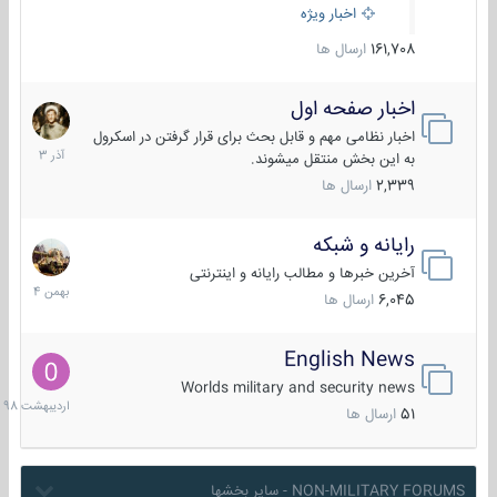
اخبار ویژه
161,708
ارسال ها
اخبار صفحه اول
7
آذر
اخبار نظامی مهم و قابل بحث برای قرار گرفتن در اسکرول
1403
به این بخش منتقل میشوند.
2,339
ارسال ها
رایانه و شبکه
30
بهمن
آخرین خبرها و مطالب رایانه و اینترنتی
1404
6,045
ارسال ها
English News
10
اردیبهش
Worlds military and security news
1398
51
ارسال ها
NON-MILITARY FORUMS - سایر بخشها