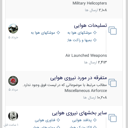
Military Helicopters
2,108
ارسال ها
تسلیحات هوایی
30
خرداد
موشکهای هوا به هوا
موشکهای هوا به سطح
1405
بمبها و راکت های هوایی
Air Launched Weapons
2,413
ارسال ها
متفرقه در مورد نیروی هوایی
7
مرداد
مطالب مرتبط با موضوعاتی که در لیست فوق وجود ندارد.
1405
Miscellaneous Airforcce
10,208
ارسال ها
سایر بخشهای نیروی هوایی
1
ساعت
پدافند هوایی
فناوری هوایی
قبل
الکترونیک هوایی
موتورهای هوایی