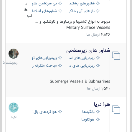
شناورهای پشتیبانی
بی سرنشین های دریایی
م
طا
ناوهای آبی خاکی و نیروبر
شناورهای اطلاعاتی و جاسوسی
لب
مربوط به انواع کشتیها و رزمناوها و ناوشکنها و ...
Military Surface Vessels
6,826
ارسال ها
شناور های زیرسطحی
31
اردیبهش
زیردریایی‌های استراتژیک
زیردریایی‌های تهاجمی
1405
زیردریایی های سبک
مباحث متفرقه زیرسطحی
Submerge Vessels & Submarines
1,540
ارسال ها
هوا دریا
12
دی
بالگردها
هواگردهای بال ثابت
1401
هواناوها