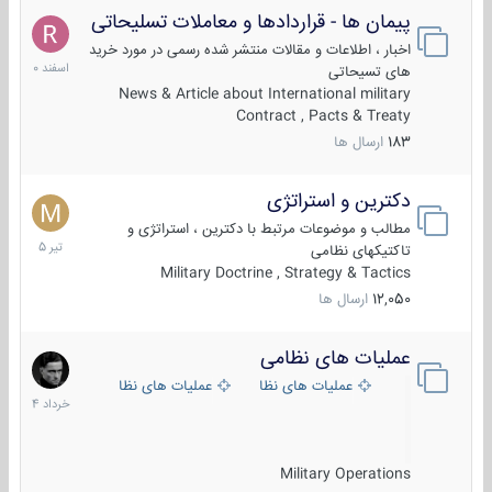
پیمان ها - قراردادها و معاملات تسلیحاتی
7
اسفند
اخبار ، اطلاعات و مقالات منتشر شده رسمی در مورد خرید
1400
های تسیحاتی
News & Article about International military
Contract , Pacts & Treaty
183
ارسال ها
دکترین و استراتژی
27
تیر
مطالب و موضوعات مرتبط با دکترین ، استراتژی و
1405
تاکتیکهای نظامی
Military Doctrine , Strategy & Tactics
12,050
ارسال ها
عملیات های نظامی
5
خرداد
عملیات های نظامی ایران
عملیات های نظامی خارجی
1404
Military Operations