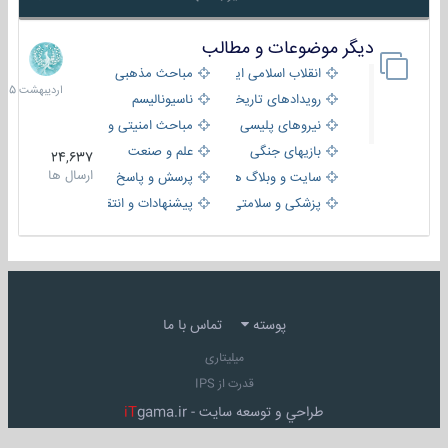
دیگر موضوعات و مطالب
8
اردیبهش
انقلاب اسلامی ایران
مباحث مذهبی
1405
رویدادهای تاریخی و مذهبی
ناسیونالیسم
نیروهای پلیسی
مباحث امنیتی و اطلاعاتی
بازیهای جنگی
علم و صنعت
24,637
ارسال ها
سایت و وبلاگ ها
پرسش و پاسخ
پزشکی و سلامتی
پیشنهادات و انتقادات
پوسته
تماس با ما
میلیتاری
قدرت از IPS
طراحي و توسعه سايت -
gama.ir
iT