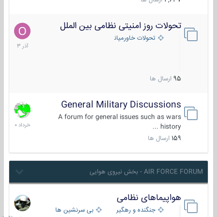
4,637
ارسال ها
تحولات روز امنیتی نظامی بین الملل
21
آذر
تحولات خاورمیانه
1403
95
ارسال ها
General Military Discussions
10
خرداد
A forum for general issues such as wars
1400
history ...
159
ارسال ها
AIR FORCE FORUM - بخش نیروی هوایی
هواپیماهای نظامی
دیروز
در
جنگنده و رهگیر
بی سرنشین ها
10:51