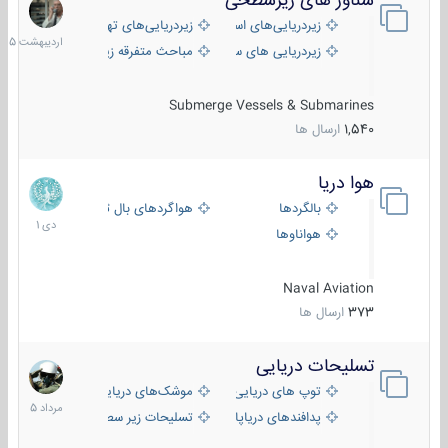
شناور های زیرسطحی
31
اردیبهش
زیردریایی‌های استراتژیک
زیردریایی‌های تهاجمی
1405
زیردریایی های سبک
مباحث متفرقه زیرسطحی
Submerge Vessels & Submarines
1,540
ارسال ها
هوا دریا
12
دی
بالگردها
هواگردهای بال ثابت
1401
هواناوها
Naval Aviation
373
ارسال ها
تسلیحات دریایی
2
مرداد
توپ های دریایی
موشک‌های دریایی
1405
پدافندهای دریاپایه
تسلیحات زیر سطحی