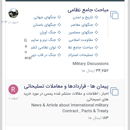
مباحث جامع نظامی
دیروز
در
تاریخ و تمدن
جنگهای جهانی
12:13
جنگهای معاصر
جنگهای باستان
جنگهای مسلمین
جنگ آوران
مقاومت اسلامی
جنگ نرم و سایبری
G
e
مباحث جامع نظامی
توان نظامی کشورها
n
تسلیحات استراتژیک
جنگ در قاب دوربین
eral
Military Discussions
34,752
ارسال ها
پیمان ها - قراردادها و معاملات تسلیحاتی
7
اسفند
اخبار ، اطلاعات و مقالات منتشر شده رسمی در مورد خرید
1400
های تسیحاتی
News & Article about International military
Contract , Pacts & Treaty
183
ارسال ها