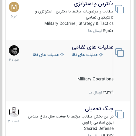
دکترین و استراتژی
27
تیر
مطالب و موضوعات مرتبط با دکترین ، استراتژی و
1405
تاکتیکهای نظامی
Military Doctrine , Strategy & Tactics
12,050
ارسال ها
عملیات های نظامی
5
خرداد
عملیات های نظامی ایران
عملیات های نظامی خارجی
1404
Military Operations
3,279
ارسال ها
جنگ تحمیلی
20
اسفند
در این بخش مطالب مرتبط با هشت سال دفاع مقدس
1403
ایران اسلامی را ارس
Sacred Defense