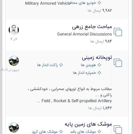
خودرو های محافظت شده
Military Armored Vehicle
9,982
ارسال ها
مباحث جامع زرهی
7
آذر
General Armorial Discussions
1404
984
ارسال ها
توپخانه زمینی
دیروز
در
هویتزر ها
راکت انداز ها
09:09
خمپاره انداز ها
مطالب مربوط به انواع توپهای صحرایی ، خودکششی ،
راکتی و ...
Field , Rocket & Self-propelled Artillery ...
1,842
ارسال ها
موشک های زمین پایه
2
مرداد
موشک های بالستیک
موشک های کروز