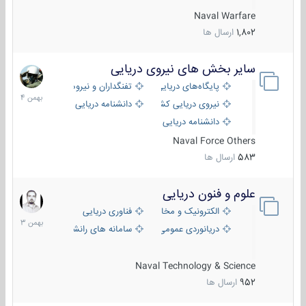
Naval Warfare
1,802
ارسال ها
سایر بخش های نیروی دریایی
22
بهمن
پایگاه‌های دریایی
تفنگداران و نیروهای ویژه‌ی دریایی
1404
نیروی دریایی کشورهای مختلف
دانشنامه دریایی
دانشنامه دریایی کپی
Naval Force Others
583
ارسال ها
علوم و فنون دریایی
6
بهمن
الکترونیک و مخابرات دریایی
فناوری دریایی
1403
دریانوردی عمومی
سامانه های رانشی دریایی
Naval Technology & Science
952
ارسال ها