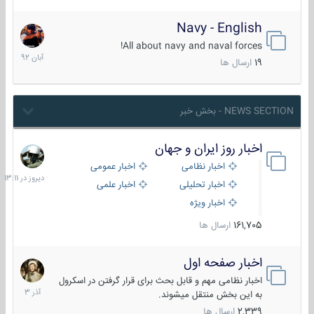
Navy - English
22
آبان
All about navy and naval forces!
1392
19
ارسال ها
NEWS SECTION - بخش خبر
اخبار روز ایران و جهان
دیروز
در
اخبار نظامی
اخبار عمومی
13:11
اخبار تحلیلی
اخبار علمی
اخبار ویژه
161,705
ارسال ها
اخبار صفحه اول
7
آذر
اخبار نظامی مهم و قابل بحث برای قرار گرفتن در اسکرول
1403
به این بخش منتقل میشوند.
2,339
ارسال ها