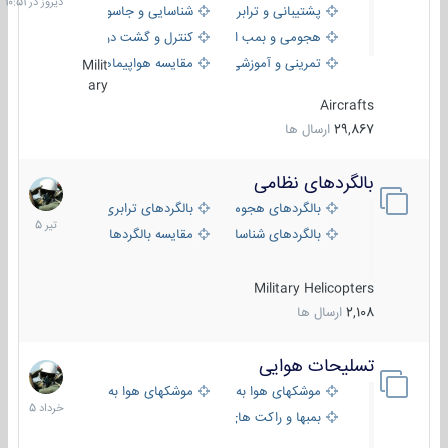
پشتیبانی و ترابری
شناسایی و جاسوسی
هجومی و بمب افکن
کنترل و گشت دریایی
تمرینی و آموزشی
مقایسه هواپیماها
Milit
ary
Aircrafts
29,867
ارسال ها
بالگردهای نظامی
22
تیر
بالگردهای هجومی
بالگردهای ترابری
1405
بالگردهای شناسایی
مقایسه بالگردها
Military Helicopters
2,108
ارسال ها
تسلیحات هوایی
30
خرداد
موشکهای هوا به هوا
موشکهای هوا به سطح
1405
بمبها و راکت های هوایی