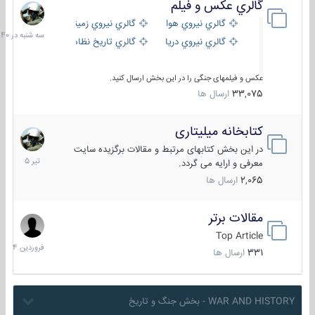
گالري عكس و فيلم
سه
شنبه
گالري نيروي هوايي
گالري نيروي زميني
در
گالري نيروي دريايي
گالري تاریخ نظامی
15:40
عکس و فیلمهای جنگی را در این بخش ارسال کنید.
33,075
ارسال ها
کتابخانه میلیتاری
16
تیر
در این بخش کتابهای مرتبط و مقالات برگزیده سایت
1405
معرفی و ارایه می گردد.
2,065
ارسال ها
مقالات برتر
29
فروردین
Top Article
1404
331
ارسال ها
WAR AND HISTORY - بخش جنگ و تاریخ