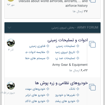
مهر
Discuss about world airforces, aircrafts, ... and
1393
airforce history
27
ارسال ها
ARMY FORUM - بخش نیروی زمینی
ادوات و تسلیحات زمینی
21
آذر
تسلیحات زمینی
فناوری زمینی
1404
تاریخ نیروی زمینی
مقایسه ادوات جنگی
تسلیحات ضد زره
سیستم های حفاظت فعال
Army Gear & Equipment
6,022
ارسال ها
خودروهای نظامی و زره پوش ها
دیروز
در
تانک
خودروهای مهندسی
09:51
نفربرها و خودروی های رزمی پیاده نظام
خودرو های ترابری نظامی
خودرو های پشتیبانی آتش ، شناسایی و ضد تانک
خودرو های تاکتیکی نظامی