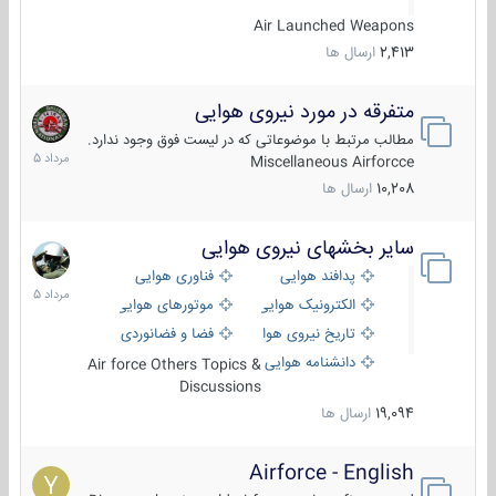
Air Launched Weapons
2,413
ارسال ها
متفرقه در مورد نیروی هوایی
7
مرداد
مطالب مرتبط با موضوعاتی که در لیست فوق وجود ندارد.
1405
Miscellaneous Airforcce
10,208
ارسال ها
سایر بخشهای نیروی هوایی
2
مرداد
پدافند هوایی
فناوری هوایی
1405
الکترونیک هوایی
موتورهای هوایی
تاریخ نیروی هوایی
فضا و فضانوردی
دانشنامه هوایی
Air force Others Topics &
Discussions
19,094
ارسال ها
Airforce - English
15