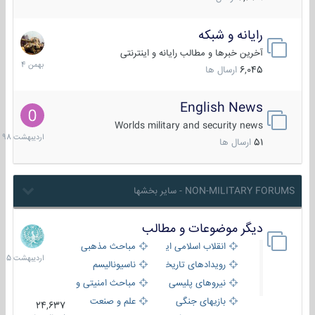
رایانه و شبکه
30
بهمن
آخرین خبرها و مطالب رایانه و اینترنتی
1404
6,045
ارسال ها
English News
10
اردیبهش
Worlds military and security news
1398
51
ارسال ها
NON-MILITARY FORUMS - سایر بخشها
دیگر موضوعات و مطالب
8
اردیبهش
انقلاب اسلامی ایران
مباحث مذهبی
1405
رویدادهای تاریخی و مذهبی
ناسیونالیسم
نیروهای پلیسی
مباحث امنیتی و اطلاعاتی
بازیهای جنگی
علم و صنعت
24,637