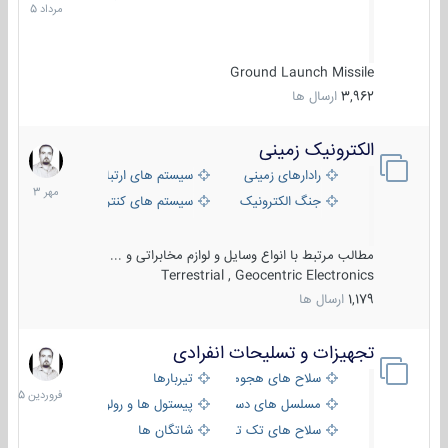
1405
Ground Launch Missile
3,962
ارسال ها
الکترونیک زمینی
1
مهر
رادارهای زمینی
سیستم های ارتباطی و جمع آوری اطلاع
1403
جنگ الکترونیک
سیستم های کنترل آتش و تجهیزات الکتر
مطالب مرتبط با انواع وسایل و لوازم مخابراتی و ...
Terrestrial , Geocentric Electronics
1,179
ارسال ها
تجهیزات و تسلیحات انفرادی
17
فروردین
سلاح های هجومی
تیربارها
1405
مسلسل های دستی
پیستول ها و رولورها
سلاح های تک تیر اندازی
شاتگان ها