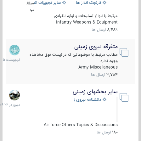
نارنجک انداز ها
سایر تجهیزات انفرادی
مطال
ب
مرتبط با انواع تسلیحات و لوازم انفرادی
Infantry Weapons & Equipment
8,489
ارسال ها
متفرقه نیروی زمینی
27
اردیبهش
مطالب مرتبط با موضوعاتی که در لیست فوق مشاهده
1405
وجود ندارد.
Army Miscellaneous
3,784
ارسال ها
سایر بخشهای زمینی
دیروز
در
دانشنامه نیروی زمینی
09:22
Air force Others Topics & Discussions
180
ارسال ها