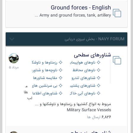
Ground forces - English
Army and ground forces, tank, artillery ...
NAVY FORUM - بخش نیروی دریایی
شناورهای سطحی
2
مرداد
ناوهای هواپیمابر و بالگرد بر
رزمناوها و ناوشکن‌ها
1405
ناوهای محافظ
ناوچه‌ها و شناورهای گشتی
شناورهای تندرو
مقایسه شناورها
شناورهای پشتیبانی
بی سرنشین های دریایی
م
طا
ناوهای آبی خاکی و نیروبر
شناورهای اطلاعاتی و جاسوسی
لب
مربوط به انواع کشتیها و رزمناوها و ناوشکنها و ...
Military Surface Vessels
6,826
ارسال ها