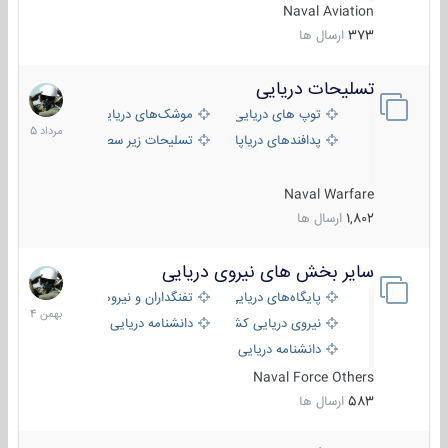
Naval Aviation
373
ارسال ها
تسلیحات دریایی
2
مرداد
توپ های دریایی
موشک‌های دریایی
1405
پدافندهای دریاپایه
تسلیحات زیر سطحی
Naval Warfare
1,802
ارسال ها
سایر بخش های نیروی دریایی
22
بهمن
پایگاه‌های دریایی
تفنگداران و نیروهای ویژه‌ی دریایی
1404
نیروی دریایی کشورهای مختلف
دانشنامه دریایی
دانشنامه دریایی کپی
Naval Force Others
583
ارسال ها