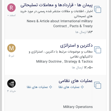
پیمان ها - قراردادها و معاملات تسلیحاتی
7
اسفند
اخبار ، اطلاعات و مقالات منتشر شده رسمی در مورد خرید
1400
های تسیحاتی
News & Article about International military
Contract , Pacts & Treaty
183
ارسال ها
دکترین و استراتژی
27
تیر
مطالب و موضوعات مرتبط با دکترین ، استراتژی و
1405
تاکتیکهای نظامی
Military Doctrine , Strategy & Tactics
12,050
ارسال ها
عملیات های نظامی
5
خرداد
عملیات های نظامی ایران
عملیات های نظامی خارجی
1404
Military Operations