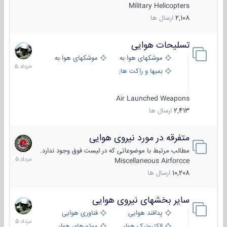
Military Helicopters
2,108
ارسال ها
تسلیحات هوایی
30
خرداد
موشکهای هوا به هوا
موشکهای هوا به سطح
1405
بمبها و راکت های هوایی
Air Launched Weapons
2,413
ارسال ها
متفرقه در مورد نیروی هوایی
7
مرداد
مطالب مرتبط با موضوعاتی که در لیست فوق وجود ندارد.
1405
Miscellaneous Airforcce
10,208
ارسال ها
سایر بخشهای نیروی هوایی
2
مرداد
پدافند هوایی
فناوری هوایی
1405
الکترونیک هوایی
موتورهای هوایی