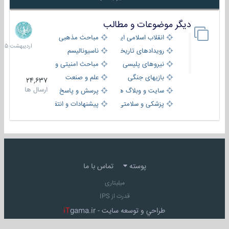
دیگر موضوعات و مطالب
8
اردیبهش
انقلاب اسلامی ایران
مباحث مذهبی
1405
رویدادهای تاریخی و مذهبی
ناسیونالیسم
نیروهای پلیسی
مباحث امنیتی و اطلاعاتی
بازیهای جنگی
علم و صنعت
24,637
ارسال ها
سایت و وبلاگ ها
پرسش و پاسخ
پزشکی و سلامتی
پیشنهادات و انتقادات
پوسته
تماس با ما
میلیتاری
قدرت از IPS
طراحي و توسعه سايت -
gama.ir
iT