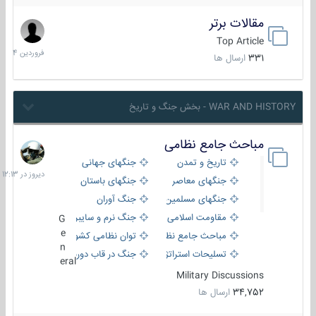
مقالات برتر
29
فروردین
Top Article
1404
331
ارسال ها
WAR AND HISTORY - بخش جنگ و تاریخ
مباحث جامع نظامی
دیروز
در
تاریخ و تمدن
جنگهای جهانی
12:13
جنگهای معاصر
جنگهای باستان
جنگهای مسلمین
جنگ آوران
مقاومت اسلامی
جنگ نرم و سایبری
G
e
مباحث جامع نظامی
توان نظامی کشورها
n
تسلیحات استراتژیک
جنگ در قاب دوربین
eral
Military Discussions
34,752
ارسال ها