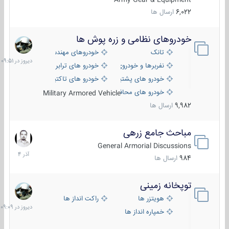
6,022
ارسال ها
خودروهای نظامی و زره پوش ها
دیروز
در
تانک
خودروهای مهندسی
09:51
نفربرها و خودروی های رزمی پیاده نظام
خودرو های ترابری نظامی
خودرو های پشتیبانی آتش ، شناسایی و ضد تانک
خودرو های تاکتیکی نظامی
خودرو های محافظت شده
Military Armored Vehicle
9,982
ارسال ها
مباحث جامع زرهی
7
آذر
General Armorial Discussions
1404
984
ارسال ها
توپخانه زمینی
دیروز
در
هویتزر ها
راکت انداز ها
09:09
خمپاره انداز ها