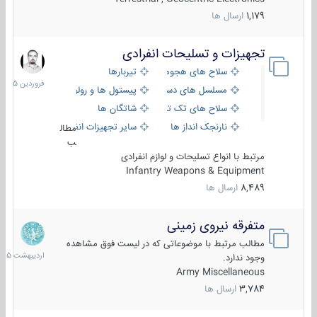
1,179
ارسال ها
تجهیزات و تسلیحات انفرادی
17
فروردین
سلاح های هجومی
تیربارها
1405
مسلسل های دستی
پیستول ها و رولورها
سلاح های تک تیر اندازی
شاتگان ها
نارنجک انداز ها
سایر تجهیزات انفرادی
مطال
ب
مرتبط با انواع تسلیحات و لوازم انفرادی
Infantry Weapons & Equipment
8,489
ارسال ها
متفرقه نیروی زمینی
27
اردیبهش
مطالب مرتبط با موضوعاتی که در لیست فوق مشاهده
1405
وجود ندارد.
Army Miscellaneous
3,784
ارسال ها