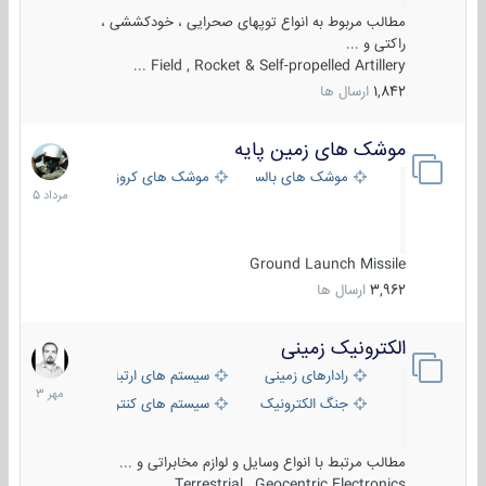
مطالب مربوط به انواع توپهای صحرایی ، خودکششی ،
راکتی و ...
Field , Rocket & Self-propelled Artillery ...
1,842
ارسال ها
موشک های زمین پایه
2
مرداد
موشک های بالستیک
موشک های کروز
1405
Ground Launch Missile
3,962
ارسال ها
الکترونیک زمینی
1
مهر
رادارهای زمینی
سیستم های ارتباطی و جمع آوری اطلاع
1403
جنگ الکترونیک
سیستم های کنترل آتش و تجهیزات الکتر
مطالب مرتبط با انواع وسایل و لوازم مخابراتی و ...
Terrestrial , Geocentric Electronics