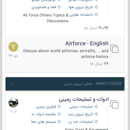
تاریخ نیروی هوایی
فضا و فضانوردی
دانشنامه هوایی
Air force Others Topics &
Discussions
19,094
ارسال ها
Airforce - English
15
مهر
Discuss about world airforces, aircrafts, ... and
1393
airforce history
27
ارسال ها
ARMY FORUM - بخش نیروی زمینی
ادوات و تسلیحات زمینی
21
آذر
تسلیحات زمینی
فناوری زمینی
1404
تاریخ نیروی زمینی
مقایسه ادوات جنگی
تسلیحات ضد زره
سیستم های حفاظت فعال
Army Gear & Equipment