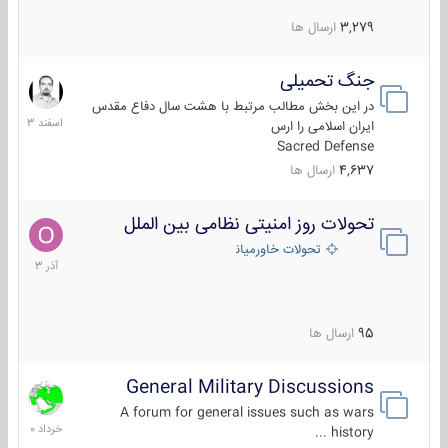
3,279
ارسال ها
جنگ تحمیلی
20
اسفند
در این بخش مطالب مرتبط با هشت سال دفاع مقدس
1403
ایران اسلامی را ارس
Sacred Defense
4,637
ارسال ها
تحولات روز امنیتی نظامی بین الملل
21
آذر
تحولات خاورمیانه
1403
95
ارسال ها
General Military Discussions
10
خرداد
A forum for general issues such as wars
1400
history ...