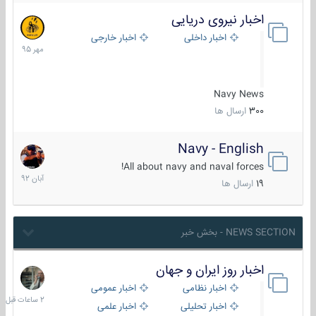
اخبار نیروی دریایی
27
مهر
اخبار داخلی
اخبار خارجی
1395
Navy News
300
ارسال ها
Navy - English
22
آبان
All about navy and naval forces!
1392
19
ارسال ها
NEWS SECTION - بخش خبر
اخبار روز ایران و جهان
2
ساعات
اخبار نظامی
اخبار عمومی
قبل
اخبار تحلیلی
اخبار علمی