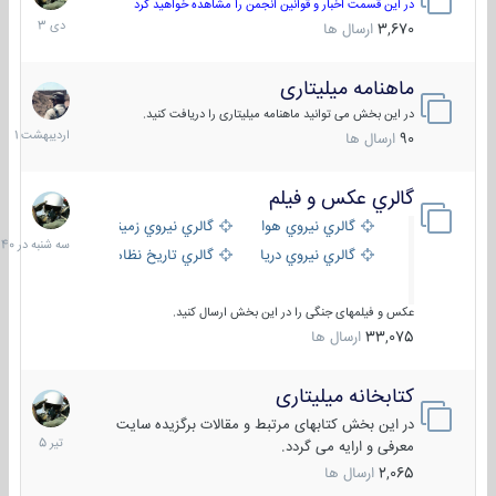
دی
در این قسمت اخبار و قوانین انجمن را مشاهده خواهید کرد
1403
3,670
ارسال ها
ماهنامه میلیتاری
30
اردیبهش
در این بخش می توانید ماهنامه میلیتاری را دریافت کنید.
1401
90
ارسال ها
گالري عكس و فيلم
سه
شنبه
گالري نيروي هوايي
گالري نيروي زميني
در
گالري نيروي دريايي
گالري تاریخ نظامی
15:40
عکس و فیلمهای جنگی را در این بخش ارسال کنید.
33,075
ارسال ها
کتابخانه میلیتاری
16
تیر
در این بخش کتابهای مرتبط و مقالات برگزیده سایت
1405
معرفی و ارایه می گردد.
2,065
ارسال ها