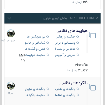
159
ارسال ها
AIR FORCE FORUM - بخش نیروی هوایی
هواپیماهای نظامی
دیروز
در
جنگنده و رهگیر
بی سرنشین ها
10:51
پشتیبانی و ترابری
شناسایی و جاسوسی
هجومی و بمب افکن
کنترل و گشت دریایی
تمرینی و آموزشی
مقایسه هواپیماها
Milit
ary
Aircrafts
29,867
ارسال ها
بالگردهای نظامی
22
تیر
بالگردهای هجومی
بالگردهای ترابری
1405
بالگردهای شناسایی
مقایسه بالگردها