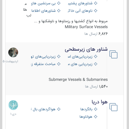
شناورهای پشتیبانی
بی سرنشین های دریایی
م
طا
ناوهای آبی خاکی و نیروبر
شناورهای اطلاعاتی و جاسوسی
لب
مربوط به انواع کشتیها و رزمناوها و ناوشکنها و ...
Military Surface Vessels
6,826
ارسال ها
شناور های زیرسطحی
31
اردیبهش
زیردریایی‌های استراتژیک
زیردریایی‌های تهاجمی
1405
زیردریایی های سبک
مباحث متفرقه زیرسطحی
Submerge Vessels & Submarines
1,540
ارسال ها
هوا دریا
12
دی
بالگردها
هواگردهای بال ثابت
1401
هواناوها