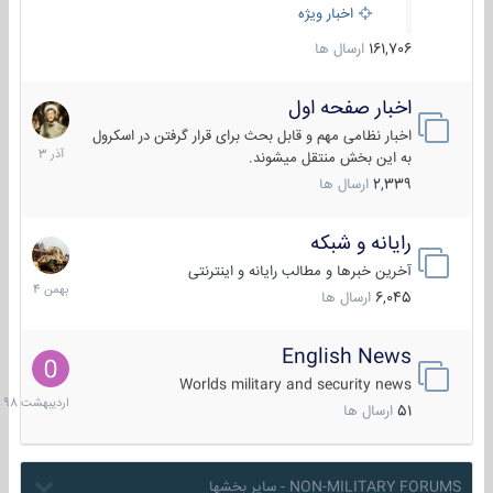
اخبار ویژه
161,706
ارسال ها
اخبار صفحه اول
7
آذر
اخبار نظامی مهم و قابل بحث برای قرار گرفتن در اسکرول
1403
به این بخش منتقل میشوند.
2,339
ارسال ها
رایانه و شبکه
30
بهمن
آخرین خبرها و مطالب رایانه و اینترنتی
1404
6,045
ارسال ها
English News
10
اردیبهش
Worlds military and security news
1398
51
ارسال ها
NON-MILITARY FORUMS - سایر بخشها