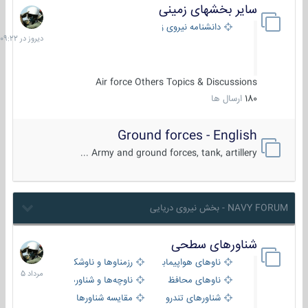
سایر بخشهای زمینی
دیروز
در
دانشنامه نیروی زمینی
09:22
Air force Others Topics & Discussions
180
ارسال ها
Ground forces - English
Army and ground forces, tank, artillery ...
NAVY FORUM - بخش نیروی دریایی
شناورهای سطحی
2
مرداد
ناوهای هواپیمابر و بالگرد بر
رزمناوها و ناوشکن‌ها
1405
ناوهای محافظ
ناوچه‌ها و شناورهای گشتی
شناورهای تندرو
مقایسه شناورها